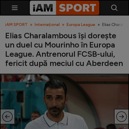
iAM SPORT
Internațional
Europa League
Elias Charalam
Elias Charalambous își dorește
un duel cu Mourinho în Europa
League. Antrenorul FCSB-ului,
fericit după meciul cu Aberdeen
SuperLiga
Liga 2
Cupa României
Echipa Națională
U21
Fotbal feminin