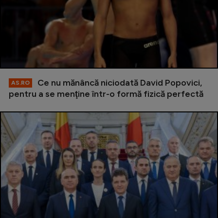
Ce nu mănâncă niciodată David Popovici,
AS.RO
pentru a se menţine într-o formă fizică perfectă