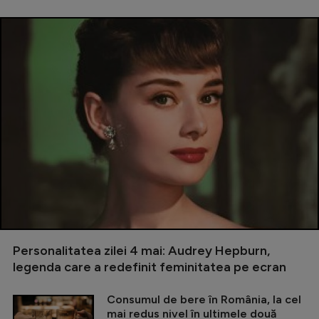
Personalitatea zilei 4 mai: Audrey Hepburn,
legenda care a redefinit feminitatea pe ecran
Consumul de bere în România, la cel
mai redus nivel în ultimele două