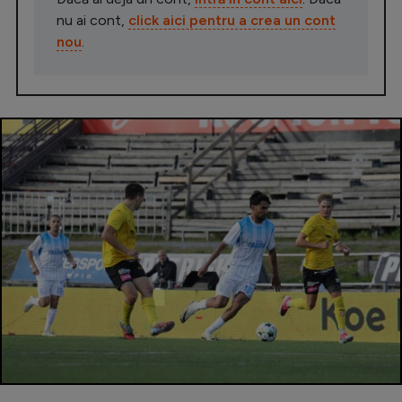
nu ai cont,
click aici pentru a crea un cont
nou
.