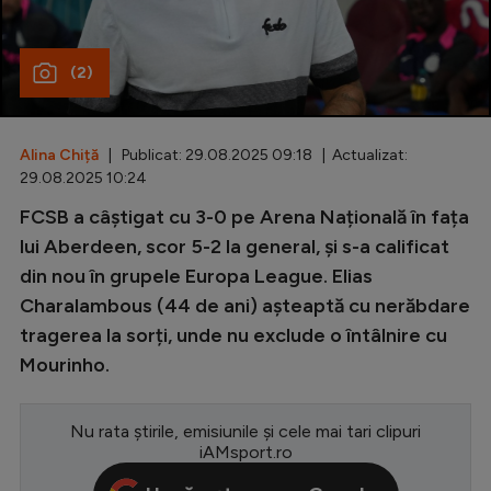
Special
(2)
Diverse
Inedit
Alina Chiță
| Publicat: 29.08.2025 09:18 | Actualizat:
Clasamente
29.08.2025 10:24
FCSB a câștigat cu 3-0 pe Arena Națională în fața
lui Aberdeen, scor 5-2 la general, și s-a calificat
din nou în grupele Europa League. Elias
Champions League
Charalambous (44 de ani) așteaptă cu nerăbdare
Europa League
tragerea la sorți, unde nu exclude o întâlnire cu
Conference League
Mourinho.
CM 2026
Nu rata știrile, emisiunile și cele mai tari clipuri
Premier League
iAMsport.ro
LaLiga