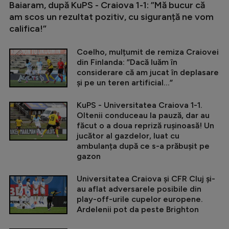
Baiaram, după KuPS - Craiova 1-1: ”Mă bucur că
am scos un rezultat pozitiv, cu siguranță ne vom
califica!”
Coelho, mulțumit de remiza Craiovei
din Finlanda: ”Dacă luăm în
considerare că am jucat în deplasare
și pe un teren artificial...”
KuPS - Universitatea Craiova 1-1.
Oltenii conduceau la pauză, dar au
făcut o a doua repriză rușinoasă! Un
jucător al gazdelor, luat cu
ambulanța după ce s-a prăbușit pe
gazon
Universitatea Craiova și CFR Cluj și-
au aflat adversarele posibile din
play-off-urile cupelor europene.
Ardelenii pot da peste Brighton