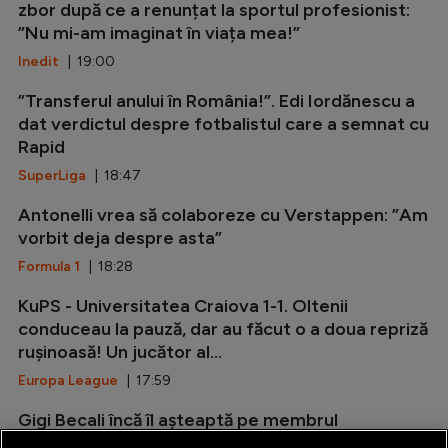
zbor după ce a renunțat la sportul profesionist:
”Nu mi-am imaginat în viața mea!”
Inedit
| 19:00
”Transferul anului în România!”. Edi Iordănescu a
dat verdictul despre fotbalistul care a semnat cu
Rapid
SuperLiga
| 18:47
Antonelli vrea să colaboreze cu Verstappen: ”Am
vorbit deja despre asta”
Formula 1
| 18:28
KuPS - Universitatea Craiova 1-1. Oltenii
conduceau la pauză, dar au făcut o a doua repriză
rușinoasă! Un jucător al...
Europa League
| 17:59
Gigi Becali încă îl așteaptă pe membrul
Generației de Aur la FCSB: ”A fost ideea lui MM”