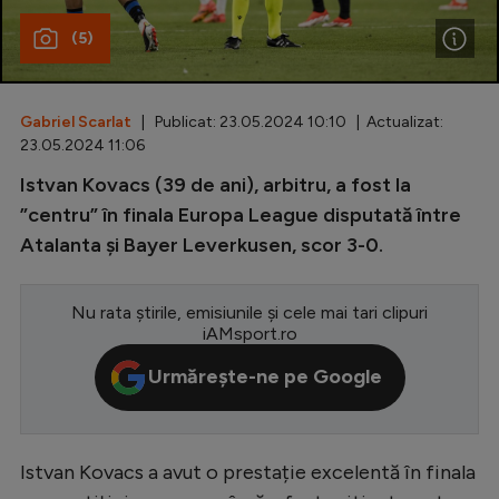
(5)
Special
Diverse
Inedit
Gabriel Scarlat
| Publicat: 23.05.2024 10:10 | Actualizat:
23.05.2024 11:06
Clasamente
Istvan Kovacs (39 de ani), arbitru, a fost la
”centru” în finala Europa League disputată între
Atalanta și Bayer Leverkusen, scor 3-0.
Champions League
Nu rata știrile, emisiunile și cele mai tari clipuri
Europa League
iAMsport.ro
Conference League
Urmărește-ne pe Google
CM 2026
Premier League
Istvan Kovacs a avut o prestație excelentă în finala
LaLiga