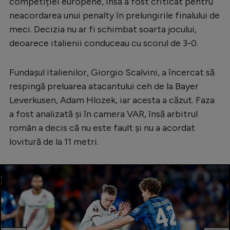
competiției europene, însă a fost criticat pentru
Serie A
neacordarea unui penalty în prelungirile finalului de
meci. Decizia nu ar fi schimbat soarta jocului,
Bundesliga
deoarece italienii conduceau cu scorul de 3-0.
Ligue 1
Campionate
Fundașul italienilor, Giorgio Scalvini, a încercat să
respingă preluarea atacantului ceh de la Bayer
Starurile fotbalului
Leverkusen, Adam Hlozek, iar acesta a căzut. Faza
EURO 2024
a fost analizată și în camera VAR, însă arbitrul
român a decis că nu este fault și nu a acordat
Stranieri
lovitură de la 11 metri.
Clasamente
Tenis
Handbal