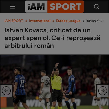
iAM SPORT
Internațional
Europa League
Istvan Kovacs,
Istvan Kovacs, criticat de un
expert spaniol. Ce-i reproșează
arbitrului român
SuperLiga
Liga 2
Cupa României
Echipa Națională
U21
Fotbal feminin