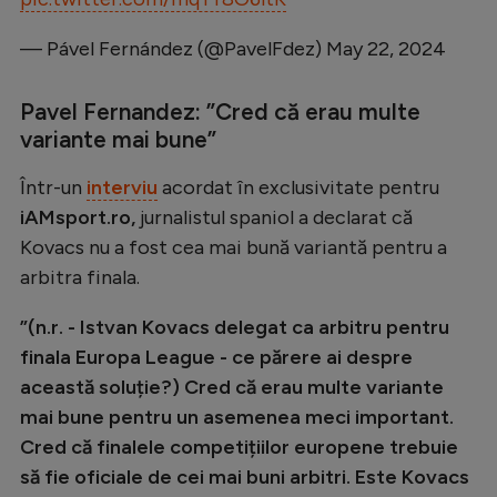
— Pável Fernández (@PavelFdez)
May 22, 2024
Pavel Fernandez: ”
Cred că erau multe
variante mai bune
”
Într-un
interviu
acordat în exclusivitate pentru
iAMsport.ro,
jurnalistul spaniol a declarat că
Kovacs nu a fost cea mai bună variantă pentru a
arbitra finala.
”(n.r. - Istvan Kovacs delegat ca arbitru pentru
finala Europa League - ce părere ai despre
această soluție?) Cred că erau multe variante
mai bune pentru un asemenea meci important.
Cred că finalele competițiilor europene trebuie
să fie oficiale de cei mai buni arbitri. Este Kovacs