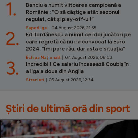
1.
Banciu a numit viitoarea campioană a
României: ”O să câștige atât sezonul
regulat, cât și play-off-ul!”
SuperLiga
| 04 August 2026, 21:55
2.
Edi Iordănescu a numit cei doi jucători pe
care regretă că nu i-a convocat la Euro
2024: ”Îmi pare rău, dar asta e situația”
Echipa Națională
| 04 August 2026, 08:03
3.
Incredibil! Ce salariu încasează Coubiș în
a liga a doua din Anglia
Stranieri
| 05 August 2026, 12:34
Știri de ultimă oră din sport