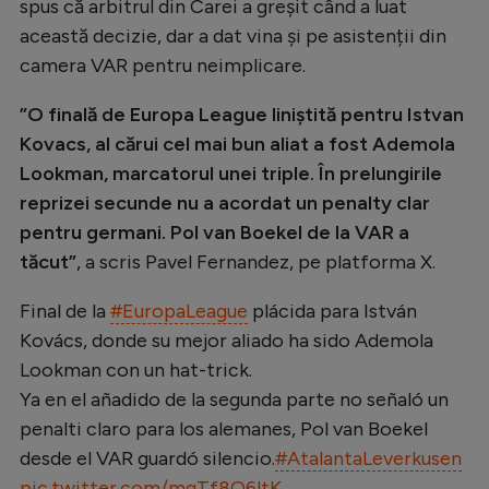
Intră în cont
spus că arbitrul din Carei a greșit când a luat
această decizie, dar a dat vina și pe asistenții din
Creează cont
camera VAR pentru neimplicare.
”O finală de Europa League liniștită pentru Istvan
Kovacs, al cărui cel mai bun aliat a fost Ademola
Lookman, marcatorul unei triple. În prelungirile
reprizei secunde nu a acordat un penalty clar
pentru germani. Pol van Boekel de la VAR a
tăcut”
, a scris Pavel Fernandez, pe platforma X.
Final de la
#EuropaLeague
plácida para István
Kovács, donde su mejor aliado ha sido Ademola
Lookman con un hat-trick.
Ya en el añadido de la segunda parte no señaló un
penalti claro para los alemanes, Pol van Boekel
desde el VAR guardó silencio.
#AtalantaLeverkusen
pic.twitter.com/mqTf8O6ltK