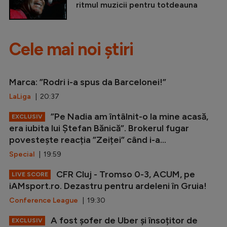
ritmul muzicii pentru totdeauna
Cele mai noi știri
Marca: ”Rodri i-a spus da Barcelonei!”
LaLiga
| 20:37
”Pe Nadia am întâlnit-o la mine acasă,
EXCLUSIV
era iubita lui Ștefan Bănică”. Brokerul fugar
povestește reacția ”Zeiței” când i-a...
Special
| 19:59
CFR Cluj - Tromso 0-3, ACUM, pe
LIVE SCORE
iAMsport.ro. Dezastru pentru ardeleni în Gruia!
Conference League
| 19:30
A fost șofer de Uber și însoțitor de
EXCLUSIV