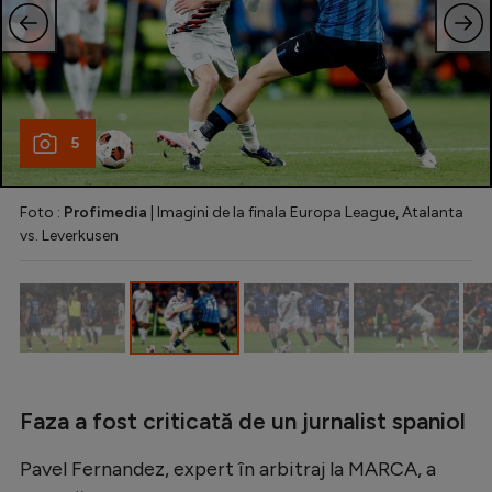
Natație
Formula 1
Gimnastică
Auto
5
Rugby
Foto :
Profimedia
| Imagini de la finala Europa League, Atalanta
Ciclism
vs. Leverkusen
Alte sporturi
JO 2024
JO 2026
Faza a fost criticată de un jurnalist spaniol
Pavel Fernandez, expert în arbitraj la MARCA, a