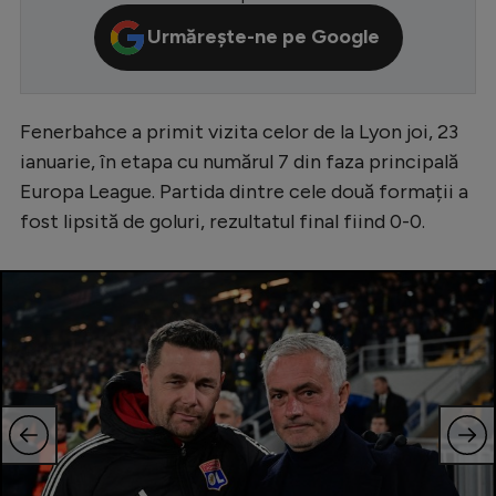
Serie A
Urmărește-ne pe Google
Bundesliga
Ligue 1
Fenerbahce a primit vizita celor de la Lyon joi, 23
Campionate
ianuarie, în etapa cu numărul 7 din faza principală
Europa League. Partida dintre cele două formații a
Starurile fotbalului
fost lipsită de goluri, rezultatul final fiind 0-0.
EURO 2024
Stranieri
Clasamente
Tenis
Handbal