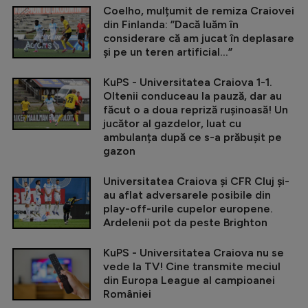
Coelho, mulțumit de remiza Craiovei
din Finlanda: ”Dacă luăm în
considerare că am jucat în deplasare
și pe un teren artificial...”
KuPS - Universitatea Craiova 1-1.
Oltenii conduceau la pauză, dar au
făcut o a doua repriză rușinoasă! Un
jucător al gazdelor, luat cu
ambulanța după ce s-a prăbușit pe
gazon
Universitatea Craiova și CFR Cluj și-
au aflat adversarele posibile din
play-off-urile cupelor europene.
Ardelenii pot da peste Brighton
KuPS - Universitatea Craiova nu se
vede la TV! Cine transmite meciul
din Europa League al campioanei
României