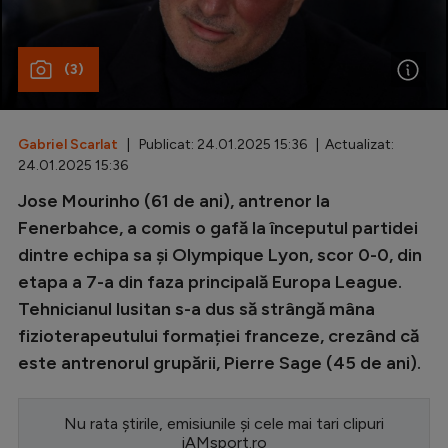
Special
(3)
Diverse
Inedit
Gabriel Scarlat
| Publicat: 24.01.2025 15:36 | Actualizat:
Clasamente
24.01.2025 15:36
Jose Mourinho (61 de ani), antrenor la
Fenerbahce, a comis o gafă la începutul partidei
dintre echipa sa și Olympique Lyon, scor 0-0, din
Champions League
etapa a 7-a din faza principală Europa League.
Europa League
Tehnicianul lusitan s-a dus să strângă mâna
Conference League
fizioterapeutului formației franceze, crezând că
este antrenorul grupării, Pierre Sage (45 de ani).
CM 2026
Premier League
Nu rata știrile, emisiunile și cele mai tari clipuri
LaLiga
iAMsport.ro