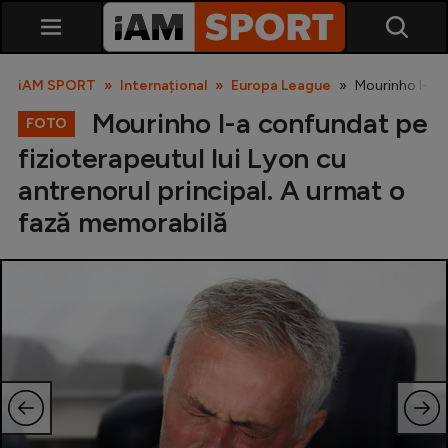
iAM SPORT
Internațional
Europa League
Mourinho l-a c
Mourinho l-a confundat pe
FOTO
fizioterapeutul lui Lyon cu
antrenorul principal. A urmat o
fază memorabilă
SuperLiga
Liga 2
Cupa României
Echipa Națională
U21
Fotbal feminin