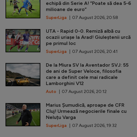
echipă din Serie A! ”Poate să dea 5-6
milioane de euro”
SuperLiga
| 07 August 2026, 20:58
UTA - Rapid 0-0. Remiză albă cu
ocazii uriașe la Arad! Giuleștenii urcă
pe primul loc
SuperLiga
| 07 August 2026, 20:41
De la Miura SV la Aventador SVJ: 55
de ani de Super Veloce, filosofia
care a definit cele mai radicale
Lamborghini V12
Auto
| 07 August 2026, 20:12
Marius Șumudică, aproape de CFR
Cluj! Urmează negocierile finale cu
Neluțu Varga
SuperLiga
| 07 August 2026, 19:32