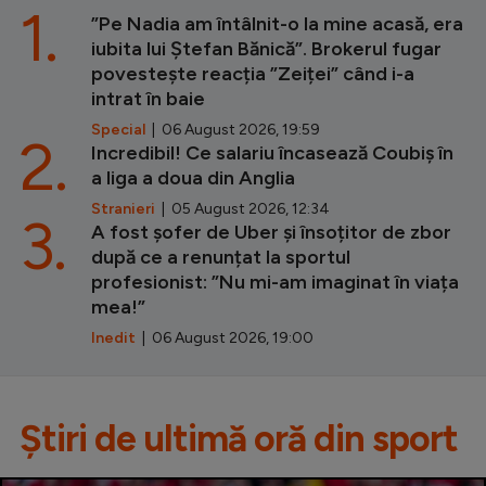
1.
”Pe Nadia am întâlnit-o la mine acasă, era
iubita lui Ștefan Bănică”. Brokerul fugar
povestește reacția ”Zeiței” când i-a
intrat în baie
Special
| 06 August 2026, 19:59
2.
Incredibil! Ce salariu încasează Coubiș în
a liga a doua din Anglia
Stranieri
| 05 August 2026, 12:34
3.
A fost șofer de Uber și însoțitor de zbor
după ce a renunțat la sportul
profesionist: ”Nu mi-am imaginat în viața
mea!”
Inedit
| 06 August 2026, 19:00
Știri de ultimă oră din sport