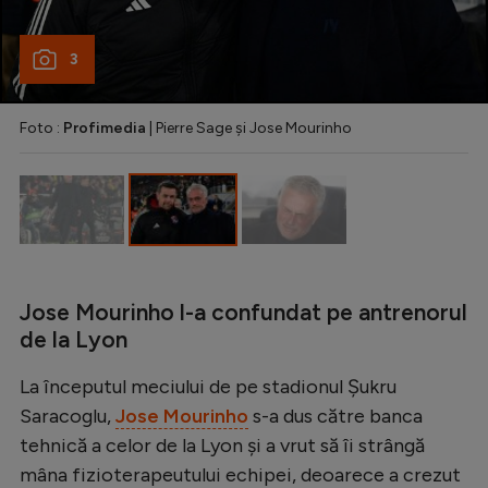
Natație
3
Formula 1
Gimnastică
Foto :
Profimedia
| Pierre Sage și Jose Mourinho
Auto
Rugby
Ciclism
Alte sporturi
JO 2024
Jose Mourinho l-a confundat pe antrenorul
de la Lyon
JO 2026
La începutul meciului de pe stadionul Şukru
Saracoglu,
Jose Mourinho
s-a dus către banca
tehnică a celor de la Lyon și a vrut să îi strângă
mâna fizioterapeutului echipei, deoarece a crezut