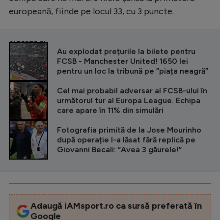
europeană, fiinde pe locul 33, cu 3 puncte.
CITEȘTE ȘI
Au explodat prețurile la bilete pentru
FCSB - Manchester United! 1650 lei
pentru un loc la tribună pe ”piața neagră”
Cel mai probabil adversar al FCSB-ului în
următorul tur al Europa League. Echipa
care apare în 11% din simulări
Fotografia primită de la Jose Mourinho
după operație l-a lăsat fără replică pe
Giovanni Becali: ”Avea 3 găurele!”
Adaugă iAMsport.ro ca sursă preferată în
Google