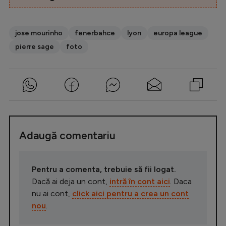
jose mourinho
fenerbahce
lyon
europa league
pierre sage
foto
Adaugă comentariu
Pentru a comenta, trebuie să fii logat.
Dacă ai deja un cont,
intră în cont aici
. Daca
nu ai cont,
click aici pentru a crea un cont
nou
.