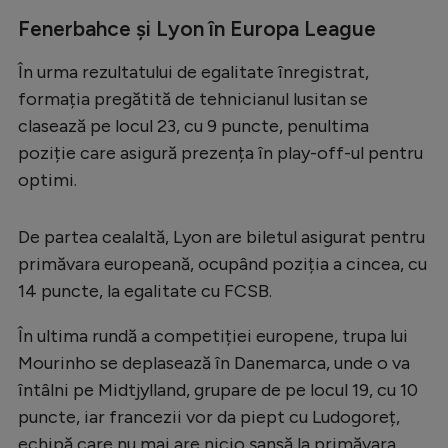
Fenerbahce și Lyon în Europa League
În urma rezultatului de egalitate înregistrat,
formația pregătită de tehnicianul lusitan se
clasează pe locul 23, cu 9 puncte, penultima
poziție care asigură prezența în play-off-ul pentru
optimi.
De partea cealaltă, Lyon are biletul asigurat pentru
primăvara europeană, ocupând poziția a cincea, cu
14 puncte, la egalitate cu FCSB.
În ultima rundă a competiției europene, trupa lui
Mourinho se deplasează în Danemarca, unde o va
întâlni pe Midtjylland, grupare de pe locul 19, cu 10
puncte, iar francezii vor da piept cu Ludogoreț,
echipă care nu mai are nicio șansă la primăvara