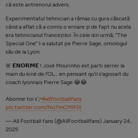
Intră în cont
că este antrenorul advers.
Creează cont
Experimentatul tehnician a rămas cu gura căscată
când a aflat că a comis o eroare și de fapt nu acela
era tehnicianul francezilor. În cele din urmă, ”The
Special One” l-a salutat pe Pierre Sage, omologul
său de la Lyon.
🚨 𝗘́𝗡𝗢𝗥𝗠𝗘 ! José Mourinho est parti serrer la
main du kiné de l’OL… en pensant qu’il s’agissait du
coach lyonnais Pierre Sage 😂😂
Abonne toi 👉
#allfootballfans
pic.twitter.com/No7mCMIF0l
— All Football fans (@AllFootballfans)
January 24,
2025