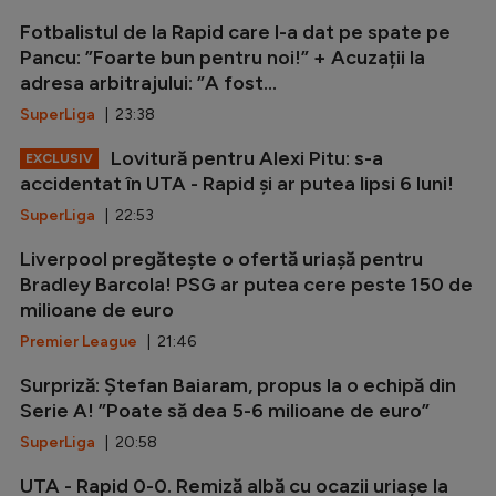
Fotbalistul de la Rapid care l-a dat pe spate pe
Pancu: ”Foarte bun pentru noi!” + Acuzații la
adresa arbitrajului: ”A fost...
SuperLiga
| 23:38
Lovitură pentru Alexi Pitu: s-a
EXCLUSIV
accidentat în UTA - Rapid și ar putea lipsi 6 luni!
SuperLiga
| 22:53
Liverpool pregătește o ofertă uriașă pentru
Bradley Barcola! PSG ar putea cere peste 150 de
milioane de euro
Premier League
| 21:46
Surpriză: Ștefan Baiaram, propus la o echipă din
Serie A! ”Poate să dea 5-6 milioane de euro”
SuperLiga
| 20:58
UTA - Rapid 0-0. Remiză albă cu ocazii uriașe la