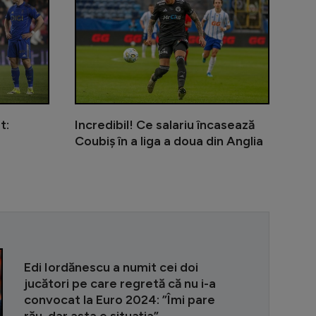
t:
Incredibil! Ce salariu încasează
Coubiș în a liga a doua din Anglia
Banciu a numi
Edi Iordănescu a numit cei doi
jucători pe care regretă că nu i-a
convocat la Euro 2024: ”Îmi pare