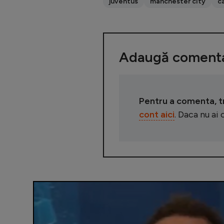
juventus
manchester city
c
Adaugă comenta
Pentru a comenta, tre
cont aici
. Daca nu ai