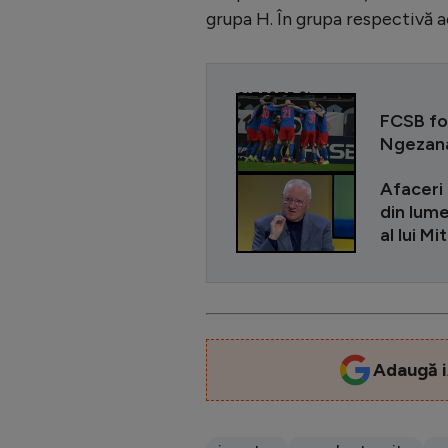
grupa H. În grupa respectivă a
CITEȘTE ȘI
FCSB fo
Ngezana.
Afaceri 
din lume
al lui M
Adaugă i