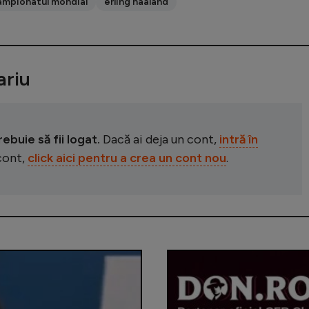
ampionatul mondial
erling haaland
riu
buie să fii logat.
Dacă ai deja un cont,
intră în
 cont,
click aici pentru a crea un cont nou
.