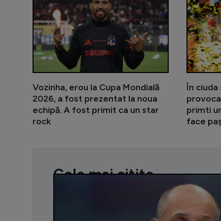
Vozinha, erou la Cupa Mondială
În ciuda
2026, a fost prezentat la noua
provocat
echipă. A fost primit ca un star
primti u
rock
face paș
Cele mai citite