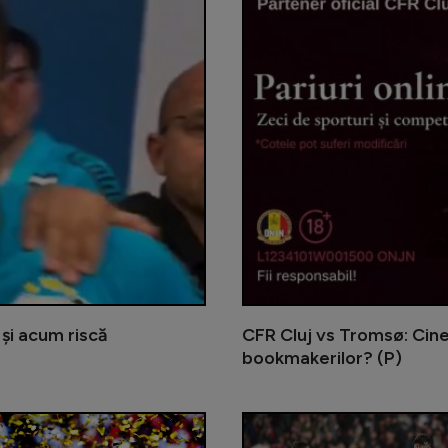
 și acum riscă
CFR Cluj vs Tromsø: Cine
bookmakerilor? (P)
Vozinha, erou la Cupa Mondială 202