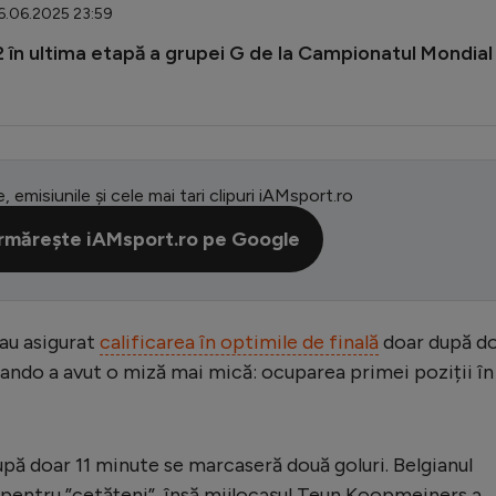
26.06.2025 23:59
 în ultima etapă a grupei G de la Campionatul Mondial 
e, emisiunile și cele mai tari clipuri iAMsport.ro
rmărește iAMsport.ro pe Google
au asigurat
calificarea în optimile de finală
doar după d
lando a avut o miză mai mică: ocuparea primei poziții în
după doar 11 minute se marcaseră două goluri. Belgianul
pentru ”cetățeni”, însă mijlocașul Teun Koopmeiners a