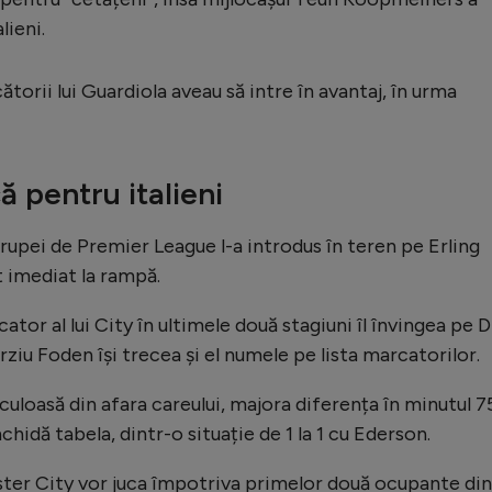
lieni.
cătorii lui Guardiola aveau să intre în avantaj, în urma
ă pentru italieni
trupei de Premier League l-a introdus în teren pe Erling
t imediat la rampă.
ator al lui City în ultimele două stagiuni îl învingea pe D
ziu Foden își trecea și el numele pe lista marcatorilor.
uloasă din afara careului, majora diferența în minutul 7
hidă tabela, dintr-o situație de 1 la 1 cu Ederson.
ter City vor juca împotriva primelor două ocupante din