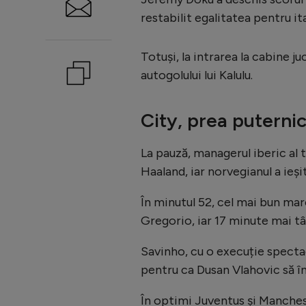
restabilit egalitatea pentru ita
Totuși, la intrarea la cabine ju
autogolului lui Kalulu.
City, prea puternic
La pauză, managerul iberic al 
Haaland, iar norvegianul a ieși
În minutul 52, cel mai bun marc
Gregorio, iar 17 minute mai târ
Savinho, cu o execuție spectac
pentru ca Dusan Vlahovic să înc
În optimi Juventus și Manches