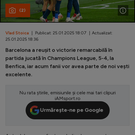
(2)
Special
Diverse
Inedit
Vlad Stoica
| Publicat: 25.01.2025 18:07 | Actualizat:
25.01.2025 18:36
Clasamente
Barcelona a reușit o victorie remarcabilă în
partida jucată în Champions League, 5-4, la
Benfica, iar acum fanii vor avea parte de noi vești
excelente.
Champions League
Europa League
Nu rata știrile, emisiunile și cele mai tari clipuri
iAMsport.ro
Conference League
Urmărește-ne pe Google
CM 2026
Premier League
LaLiga