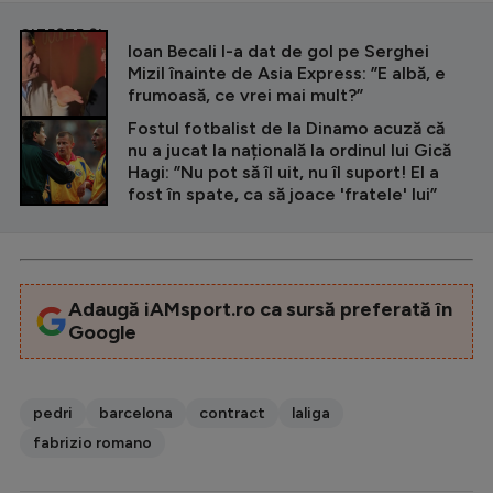
CITEȘTE ȘI
Ioan Becali l-a dat de gol pe Serghei
Mizil înainte de Asia Express: ”E albă, e
frumoasă, ce vrei mai mult?”
Fostul fotbalist de la Dinamo acuză că
nu a jucat la națională la ordinul lui Gică
Hagi: ”Nu pot să îl uit, nu îl suport! El a
fost în spate, ca să joace 'fratele' lui”
Adaugă iAMsport.ro ca sursă preferată în
Google
pedri
barcelona
contract
laliga
fabrizio romano