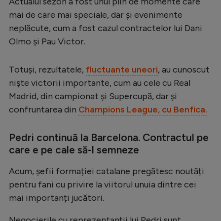
Actualul sezon a fost unul plin de momente care
Serie A
mai de care mai speciale, dar și evenimente
neplăcute, cum a fost cazul contractelor lui Dani
Bundesliga
Olmo și Pau Victor.
Ligue 1
Campionate
Totuși, rezultatele,
fluctuante uneori
, au cunoscut
niște victorii importante, cum au cele cu Real
Starurile fotbalului
Madrid, din campionat și Supercupă, dar și
EURO 2024
confruntarea din
Champions League, cu Benfica.
Stranieri
Pedri continuă la Barcelona. Contractul pe
Clasamente
care e pe cale să-l semneze
Acum, șefii formației catalane pregătesc noutăți
pentru fani cu privire la viitorul unuia dintre cei
Tenis
mai importanți jucători.
Handbal
Negocierile cu reprezentanții lui Pedri sunt