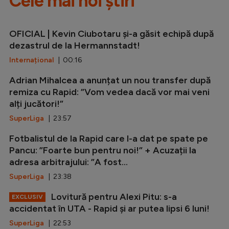
Cele mai noi știri
OFICIAL | Kevin Ciubotaru și-a găsit echipă după
dezastrul de la Hermannstadt!
Internațional
| 00:16
Adrian Mihalcea a anunțat un nou transfer după
remiza cu Rapid: ”Vom vedea dacă vor mai veni
alți jucători!”
SuperLiga
| 23:57
Fotbalistul de la Rapid care l-a dat pe spate pe
Pancu: ”Foarte bun pentru noi!” + Acuzații la
adresa arbitrajului: ”A fost...
SuperLiga
| 23:38
Lovitură pentru Alexi Pitu: s-a
EXCLUSIV
accidentat în UTA - Rapid și ar putea lipsi 6 luni!
SuperLiga
| 22:53