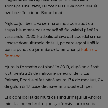
Natație
aproape finalizate, iar fotbalistul va continua să
evolueze în tricoul Barcelonei.
Formula 1
Gimnastică
Mijlocașul iberic va semna un nou contract cu
trupa blaugrana ce urmează să fie valabil până în
Auto
vara anului 2030. Fotbalistul și-a dat acordul și mai
Rugby
lipsesc doar ultimele detalii, pe care agenții săi le
pun la punct cu șefii Barcelonei, anunță
Fabrizio
Ciclism
Romano.
Alte sporturi
Ajuns la formația catalană în 2019, după ce a fost
JO 2024
luat, pentru 23 de milioane de euro, de la Las
JO 2026
Palmas, Pedri a bifat până acum 174 de meciuri, 24
de goluri și 17 pase decisive în tricoul echipei.
El e considerat de mulți ca fiind urmașul lui Andres
Iniesta, legendarul mijlocaș ofensiv care a scris