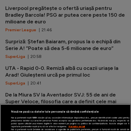
Liverpool pregătește o ofertă uriașă pentru
Bradley Barcola! PSG ar putea cere peste 150 de
milioane de euro
Premier League
| 21:46
Surpriză: Ștefan Baiaram, propus la o echipă din
Serie A! ”Poate să dea 5-6 milioane de euro”
SuperLiga
| 20:58
UTA - Rapid 0-0. Remiză albă cu ocazii uriașe la
Arad! Giuleștenii urcă pe primul loc
SuperLiga
| 20:41
De la Miura SV la Aventador SVJ: 55 de ani de
Super Veloce, filosofia care a definit cele mai
radicale Lamborghini V12
Nouă ne pasă ca datele tale personale să rămână confidențiale
Auto
| 20:12
Noi și partenerii noștri
1019
stocăm și/sau accesăm informații pe dispozitivul dvs., precum identificatorii cookie unici pentru
prelucrarea datelor cu caracter personal. Puteți accepta sau gestiona preferințele dvs. făcând clic mai jos, respectiv vă
puteți opune utilizării unui interes legitim în orice moment pe pagina cu politica de confidențialitate. Aceste alegeri vor fi
raportate partenerilor noștri și nu vă vor afecta navigarea.
Mai multe detalii
Noi si partenerii nostri (retelele de socializare si agentiile de publicitate partenere, precum si furnizorii nostri de servicii de