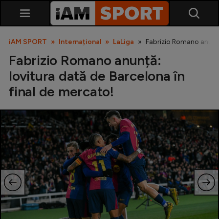
iAM SPORT
Internațional
LaLiga
Fabrizio Romano anunță:
Fabrizio Romano anunță:
lovitura dată de Barcelona în
final de mercato!
SuperLiga
Liga 2
Cupa României
Echipa Națională
U21
Fotbal feminin