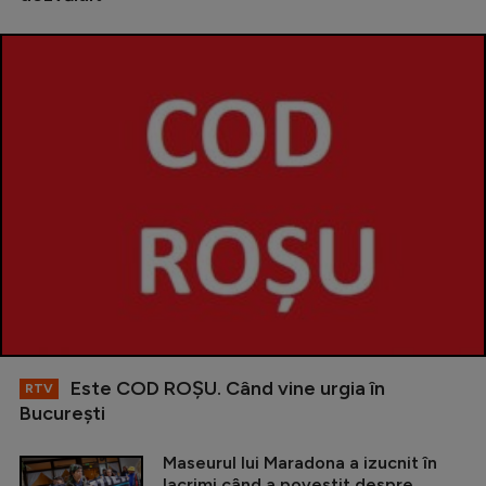
Este COD ROŞU. Când vine urgia în
RTV
Bucureşti
Maseurul lui Maradona a izucnit în
lacrimi când a povestit despre