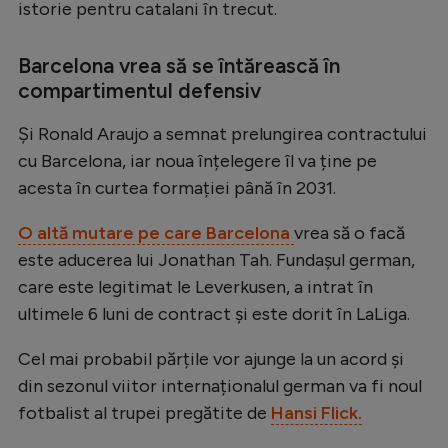
Intră în cont
istorie pentru catalani în trecut.
Creează cont
Barcelona vrea să se întărească în
compartimentul defensiv
Și Ronald Araujo a semnat prelungirea contractului
cu Barcelona, iar noua înțelegere îl va ține pe
acesta în curtea formației până în 2031.
O altă mutare pe care Barcelona
vrea să o facă
este aducerea lui Jonathan Tah. Fundașul german,
care este legitimat le Leverkusen, a intrat în
ultimele 6 luni de contract și este dorit în LaLiga.
Cel mai probabil părțile vor ajunge la un acord și
din sezonul viitor internaționalul german va fi noul
fotbalist al trupei pregătite de
Hansi Flick.