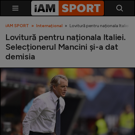
iAM SPORT
Internațional
Lovitură pentru naționala Italiei. 
Lovitură pentru naționala Italiei.
Selecționerul Mancini și-a dat
demisia
SuperLiga
Liga 2
Cupa României
Echipa Națională
U21
Fotbal feminin