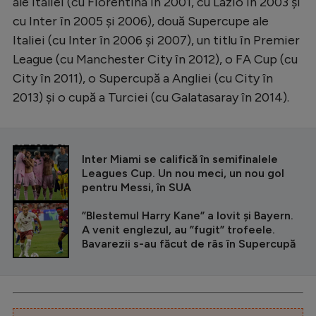
ale Italiei (cu Fiorentina în 2001, cu Lazio în 2003 și
cu Inter în 2005 și 2006), două Supercupe ale
Italiei (cu Inter în 2006 și 2007), un titlu în Premier
League (cu Manchester City în 2012), o FA Cup (cu
City în 2011), o Supercupă a Angliei (cu City în
2013) și o cupă a Turciei (cu Galatasaray în 2014).
CITEȘTE ȘI
Inter Miami se califică în semifinalele
Leagues Cup. Un nou meci, un nou gol
pentru Messi, în SUA
”Blestemul Harry Kane” a lovit și Bayern.
A venit englezul, au ”fugit” trofeele.
Bavarezii s-au făcut de râs în Supercupă