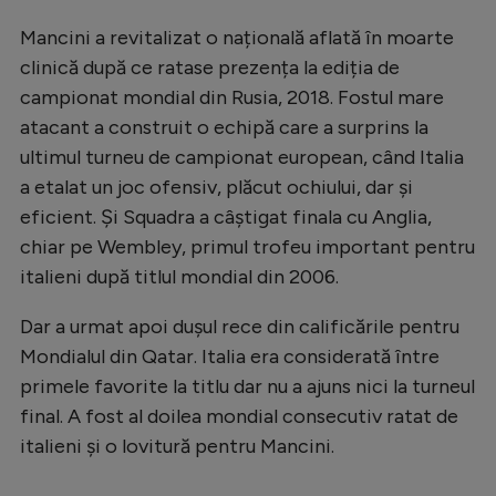
Natație
Mancini a revitalizat o națională aflată în moarte
Formula 1
clinică după ce ratase prezența la ediția de
campionat mondial din Rusia, 2018. Fostul mare
Gimnastică
atacant a construit o echipă care a surprins la
Auto
ultimul turneu de campionat european, când Italia
a etalat un joc ofensiv, plăcut ochiului, dar și
Rugby
eficient. Și Squadra a câștigat finala cu Anglia,
Ciclism
chiar pe Wembley, primul trofeu important pentru
Alte sporturi
italieni după titlul mondial din 2006.
JO 2024
Dar a urmat apoi dușul rece din calificările pentru
JO 2026
Mondialul din Qatar. Italia era considerată între
primele favorite la titlu dar nu a ajuns nici la turneul
final. A fost al doilea mondial consecutiv ratat de
italieni și o lovitură pentru Mancini.