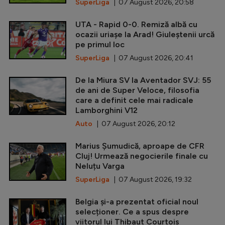
SuperLiga
| 07 August 2026, 20:58
UTA - Rapid 0-0. Remiză albă cu
ocazii uriașe la Arad! Giuleștenii urcă
pe primul loc
SuperLiga
| 07 August 2026, 20:41
De la Miura SV la Aventador SVJ: 55
de ani de Super Veloce, filosofia
care a definit cele mai radicale
Lamborghini V12
Auto
| 07 August 2026, 20:12
Marius Șumudică, aproape de CFR
Cluj! Urmează negocierile finale cu
Neluțu Varga
SuperLiga
| 07 August 2026, 19:32
Belgia și-a prezentat oficial noul
selecționer. Ce a spus despre
viitorul lui Thibaut Courtois