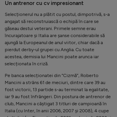
Intră în cont
Un antrenor cu cv impresionant
Creează cont
Selecționerul nu a plătit cu postul, dimpotrivă, s-a
angajat să reconstruiască o echipă în care se
găseau destui veterani. Primele semne erau
încurajatoare și Italia are șanse considerabile să
ajungă la Europeanul de anul viitor, chiar dacă a
pierdut derby-ul grupei cu Anglia. Cu toate
acestea, demisia lui Mancini poate arunca iar
selecționata în criză.
Pe banca selecționatei din ”Cizmă”, Roberto
Mancini a strâns 61 de meciuri, dintre care 39 au
fost victorii, 13 partide s-au terminat la egalitate,
iar 9 au fost înfrângeri. Din postura de antrenor de
club, Mancini a câștigat 3 titluri de campioană în
Italia (cu Inter, în anii 2006, 2007 și 2008), 4 cupe