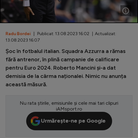
Special
Diverse
Inedit
Radu Bordei
| Publicat: 13.08.2023 16:02 | Actualizat:
13.08.2023 16:07
Clasamente
Șoc în fotbalul italian. Squadra Azzurra a rămas
fără antrenor, în plină campanie de calificare
pentru Euro 2024. Roberto Mancini și-a dat
demisia de la cârma naționalei. Nimic nu anunța
Champions League
această măsură.
Europa League
Conference League
Nu rata știrile, emisiunile și cele mai tari clipuri
iAMsport.ro
CM 2026
Urmărește-ne pe Google
Premier League
LaLiga