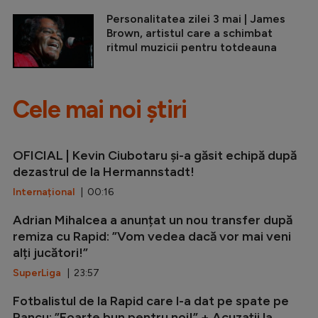
Personalitatea zilei 3 mai | James
Brown, artistul care a schimbat
ritmul muzicii pentru totdeauna
Cele mai noi știri
OFICIAL | Kevin Ciubotaru și-a găsit echipă după
dezastrul de la Hermannstadt!
Internațional
| 00:16
Adrian Mihalcea a anunțat un nou transfer după
remiza cu Rapid: ”Vom vedea dacă vor mai veni
alți jucători!”
SuperLiga
| 23:57
Fotbalistul de la Rapid care l-a dat pe spate pe
Pancu: ”Foarte bun pentru noi!” + Acuzații la