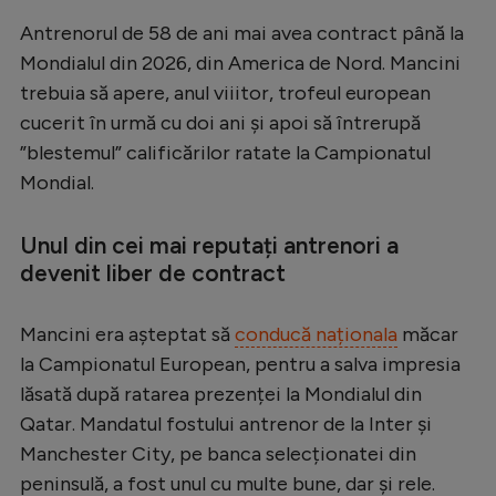
Serie A
Antrenorul de 58 de ani mai avea contract până la
Mondialul din 2026, din America de Nord. Mancini
Bundesliga
trebuia să apere, anul viiitor, trofeul european
Ligue 1
cucerit în urmă cu doi ani și apoi să întrerupă
”blestemul” calificărilor ratate la Campionatul
Campionate
Mondial.
Starurile fotbalului
EURO 2024
Unul din cei mai reputați antrenori a
devenit liber de contract
Stranieri
Clasamente
Mancini era așteptat să
conducă naționala
măcar
la Campionatul European, pentru a salva impresia
lăsată după ratarea prezenței la Mondialul din
Qatar. Mandatul fostului antrenor de la Inter și
Tenis
Manchester City, pe banca selecționatei din
Handbal
peninsulă, a fost unul cu multe bune, dar și rele.