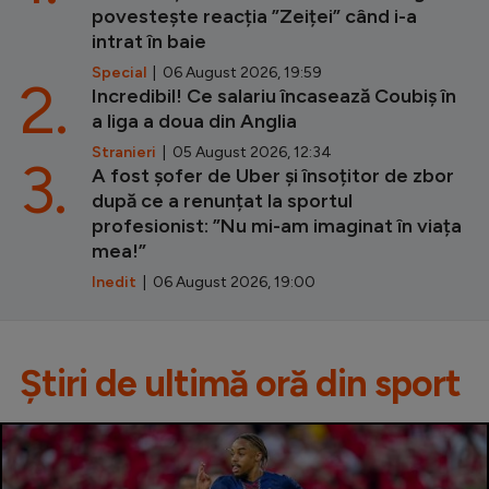
povestește reacția ”Zeiței” când i-a
intrat în baie
Special
| 06 August 2026, 19:59
2.
Incredibil! Ce salariu încasează Coubiș în
a liga a doua din Anglia
Stranieri
| 05 August 2026, 12:34
3.
A fost șofer de Uber și însoțitor de zbor
după ce a renunțat la sportul
profesionist: ”Nu mi-am imaginat în viața
mea!”
Inedit
| 06 August 2026, 19:00
Știri de ultimă oră din sport