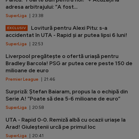
adresa arbitrajului: ”A fost...
SuperLiga
| 23:38
Lovitură pentru Alexi Pitu: s-a
EXCLUSIV
accidentat în UTA - Rapid și ar putea lipsi 6 luni!
SuperLiga
| 22:53
Liverpool pregătește o ofertă uriașă pentru
Bradley Barcola! PSG ar putea cere peste 150 de
milioane de euro
Premier League
| 21:46
Surpriză: Ștefan Baiaram, propus la o echipă din
Serie A! ”Poate să dea 5-6 milioane de euro”
SuperLiga
| 20:58
UTA - Rapid 0-0. Remiză albă cu ocazii uriașe la
Arad! Giuleștenii urcă pe primul loc
SuperLiga
| 20:41