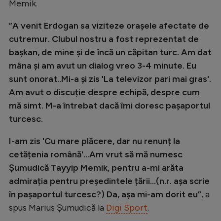
Memik.
Natație
”A venit Erdogan sa viziteze orașele afectate de
Formula 1
cutremur. Clubul nostru a fost reprezentat de
Gimnastică
bașkan, de mine și de încă un căpitan turc. Am dat
Auto
mâna și am avut un dialog vreo 3-4 minute. Eu
sunt onorat..Mi-a și zis 'La televizor pari mai gras'.
Rugby
Am avut o discuție despre echipă, despre cum
Ciclism
mă simt. M-a întrebat dacă îmi doresc pașaportul
turcesc.
Alte sporturi
JO 2024
I-am zis 'Cu mare plăcere, dar nu renunț la
cetățenia română'...Am vrut să mă numesc
JO 2026
Șumudică Tayyip Memik, pentru a-mi arăta
admirația pentru președintele țării...(n.r. așa scrie
în pașaportul turcesc?) Da, așa mi-am dorit eu”
, a
spus Marius Șumudică la
Digi Sport
.