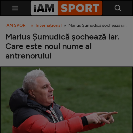
iAM SPORT
Internațional
Marius Șumudică șochează iar. Car
Marius Șumudică șochează iar.
Care este noul nume al
antrenorului
SuperLiga
Liga 2
Cupa României
Echipa Națională
U21
Fotbal feminin