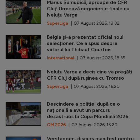
Marius Șumudică, aproape de CFR
Cluj! Urmează negocierile finale cu
Neluțu Varga
SuperLiga
| 07 August 2026, 19:32
Belgia și-a prezentat oficial noul
selecționer. Ce a spus despre
viitorul lui Thibaut Courtois
Internațional
| 07 August 2026, 18:35
Neluțu Varga a decis cine va pregăti
CFR Cluj după rușinea cu Tromso
SuperLiga
| 07 August 2026, 16:20
Descindere a poliției după ce o
națională a avut un parcurs
dezastruos la Cupa Mondială 2026
CM 2026
| 07 August 2026, 15:20
Verstappen, discurs manifest pentru