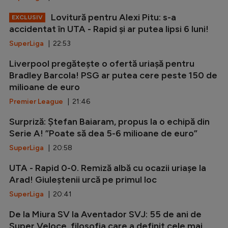
Lovitură pentru Alexi Pitu: s-a
EXCLUSIV
accidentat în UTA - Rapid și ar putea lipsi 6 luni!
SuperLiga
| 22:53
Liverpool pregătește o ofertă uriașă pentru
Bradley Barcola! PSG ar putea cere peste 150 de
milioane de euro
Premier League
| 21:46
Surpriză: Ștefan Baiaram, propus la o echipă din
Serie A! ”Poate să dea 5-6 milioane de euro”
SuperLiga
| 20:58
UTA - Rapid 0-0. Remiză albă cu ocazii uriașe la
Arad! Giuleștenii urcă pe primul loc
SuperLiga
| 20:41
De la Miura SV la Aventador SVJ: 55 de ani de
Super Veloce, filosofia care a definit cele mai