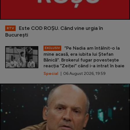
Este COD ROŞU. Când vine urgia în
RTV
Bucureşti
”Pe Nadia am întâlnit-o la
EXCLUSIV
mine acasă, era iubita lui Ștefan
Bănică”. Brokerul fugar povestește
reacția ”Zeiței” când i-a intrat în baie
Special
| 06 August 2026, 19:59