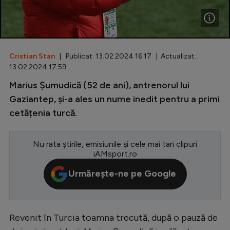
Special
Diverse
Inedit
Cristian Stan
| Publicat: 13.02.2024 16:17 | Actualizat:
13.02.2024 17:59
Clasamente
Marius Șumudică (52 de ani), antrenorul lui
Gaziantep, și-a ales un nume inedit pentru a primi
cetățenia turcă.
Champions League
Nu rata știrile, emisiunile și cele mai tari clipuri
Europa League
iAMsport.ro
Conference League
Urmărește-ne pe Google
CM 2026
Premier League
Revenit în Turcia toamna trecută, după o pauză de
LaLiga