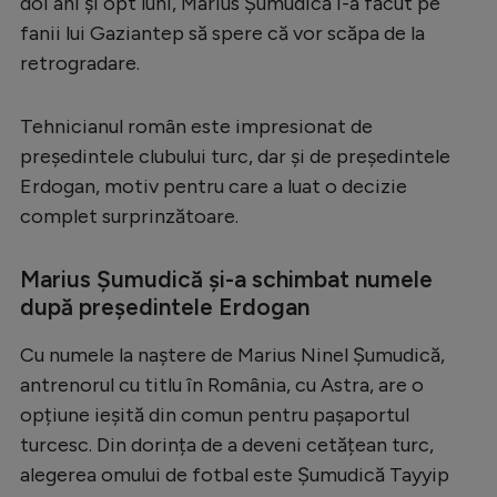
doi ani și opt luni, Marius Șumudică i-a făcut pe
Serie A
fanii lui Gaziantep să spere că vor scăpa de la
retrogradare.
Bundesliga
Ligue 1
Tehnicianul român este impresionat de
Campionate
președintele clubului turc, dar și de președintele
Erdogan, motiv pentru care a luat o decizie
Starurile fotbalului
complet surprinzătoare.
EURO 2024
Marius Șumudică și-a schimbat numele
Stranieri
după președintele Erdogan
Clasamente
Cu numele la naștere de Marius Ninel Șumudică,
antrenorul cu titlu în România, cu Astra, are o
opțiune ieșită din comun pentru pașaportul
Tenis
turcesc. Din dorința de a deveni cetățean turc,
alegerea omului de fotbal este Șumudică Tayyip
Handbal