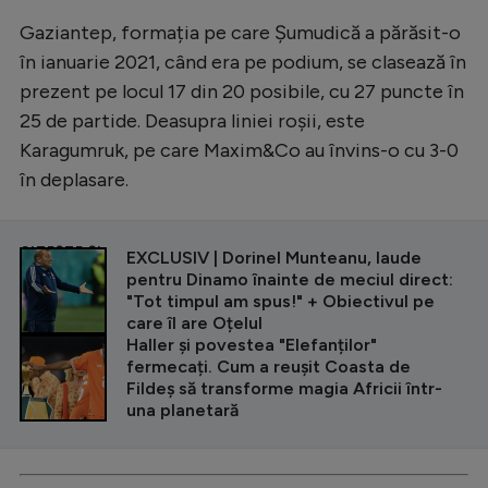
Intră în cont
Gaziantep, formația pe care Șumudică a părăsit-o
Creează cont
în ianuarie 2021, când era pe podium, se clasează în
prezent pe locul 17 din 20 posibile, cu 27 puncte în
25 de partide. Deasupra liniei roșii, este
Karagumruk, pe care Maxim&Co au învins-o cu 3-0
în deplasare.
CITEȘTE ȘI
EXCLUSIV | Dorinel Munteanu, laude
pentru Dinamo înainte de meciul direct:
"Tot timpul am spus!" + Obiectivul pe
care îl are Oțelul
Haller și povestea "Elefanților"
fermecați. Cum a reușit Coasta de
Fildeș să transforme magia Africii într-
una planetară