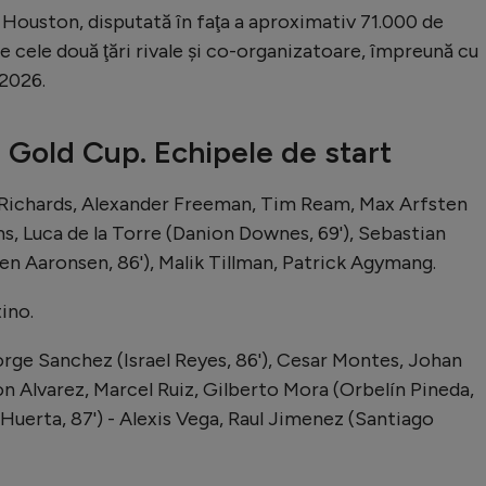
Houston, disputată în faţa a aproximativ 71.000 de
re cele două ţări rivale şi co-organizatoare, împreună cu
 2026.
a Gold Cup. Echipele de start
Richards, Alexander Freeman, Tim Ream, Max Arfsten
ms, Luca de la Torre (Danion Downes, 69'), Sebastian
en Aaronsen, 86'), Malik Tillman, Patrick Agymang.
ino.
rge Sanchez (Israel Reyes, 86'), Cesar Montes, Johan
on Alvarez, Marcel Ruiz, Gilberto Mora (Orbelín Pineda,
Huerta, 87') - Alexis Vega, Raul Jimenez (Santiago