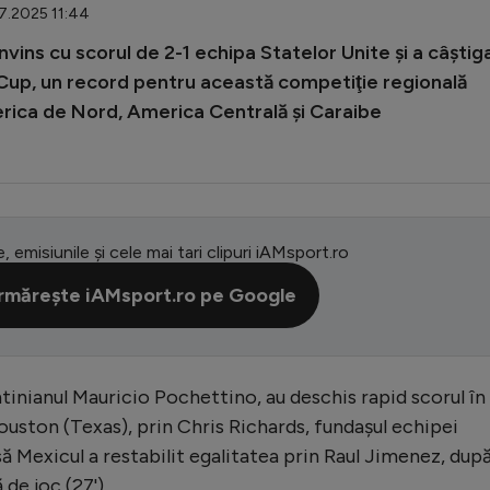
07.2025 11:44
nvins cu scorul de 2-1 echipa Statelor Unite şi a câştig
d Cup, un record pentru această competiţie regională
rica de Nord, America Centrală şi Caraibe
e, emisiunile și cele mai tari clipuri iAMsport.ro
rmărește iAMsport.ro pe Google
tinianul Mauricio Pochettino, au deschis rapid scorul în
ouston (Texas), prin Chris Richards, fundaşul echipei
să Mexicul a restabilit egalitatea prin Raul Jimenez, dup
de joc (27').