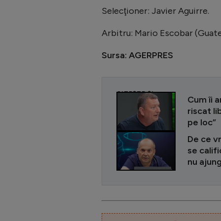
Selecţioner: Javier Aguirre.
Arbitru: Mario Escobar (Guate
Sursa: AGERPRES
CITEȘTE ȘI
Cum îi a
riscat l
pe loc”
De ce vr
se calif
nu ajung