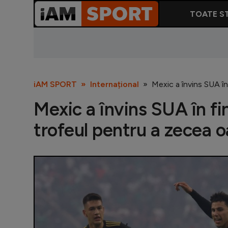
TOATE ST
iAM SPORT
Internațional
Mexic a învins SUA în 
Mexic a învins SUA în fin
trofeul pentru a zecea oa