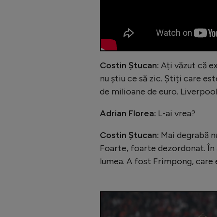
Costin Ștucan:
Ați văzut că ex
nu știu ce să zic. Știți care es
de milioane de euro. Liverpool
Adrian Florea:
L-ai vrea?
Costin Ștucan:
Mai degrabă nu
Foarte, foarte dezordonat. În
lumea. A fost Frimpong, care e 