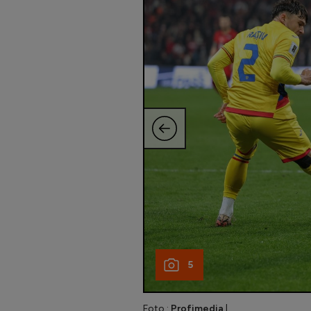
5
Foto :
Profimedia
|