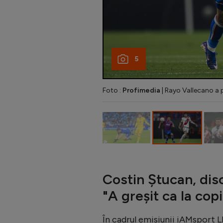
5
Foto :
Profimedia
| Rayo Vallecano a p
Costin Ștucan, disc
"A greșit ca la cop
În cadrul emisiunii iAMsport 