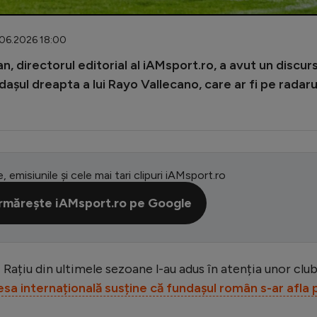
.06.2026 18:00
n, directorul editorial al iAMsport.ro, a avut un discur
undașul dreapta a lui Rayo Vallecano, care ar fi pe radaru
e, emisiunile și cele mai tari clipuri iAMsport.ro
rmărește iAMsport.ro pe Google
ei Rațiu din ultimele sezoane l-au adus în atenția unor club
esa internațională susține că fundașul român s-ar afla 