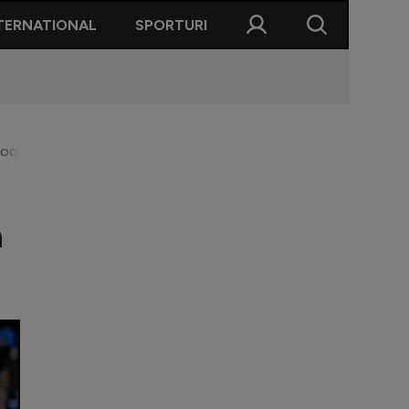
TERNATIONAL
SPORTURI
erpool: ”E foarte dezordonat. Dormea în ghete!”
a