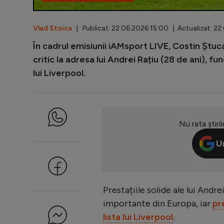
Vlad Stoica
| Publicat: 22.06.2026 15:00 | Actualizat: 22
În cadrul emisiunii iAMsport LIVE, Costin Ștuca
critic la adresa lui Andrei Rațiu (28 de ani), f
lui Liverpool.
Nu rata știril
U
Prestațiile solide ale lui Andr
importante din Europa, iar
pr
lista lui Liverpool
.