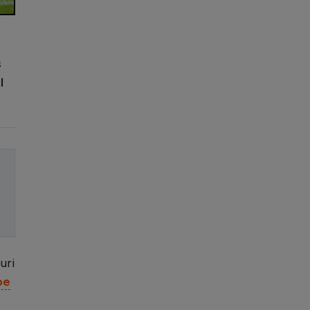
s
l
uri
pe