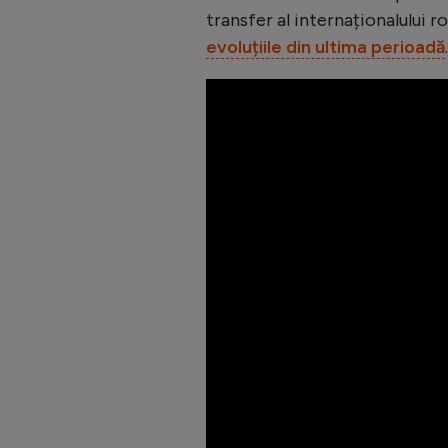
transfer al internaționalului r
evoluțiile din ultima perioadă
.