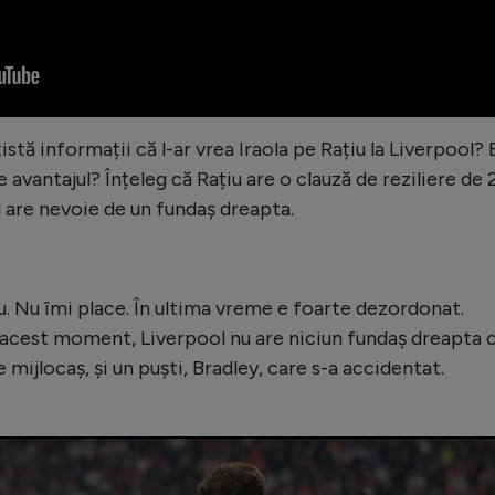
istă informații că l-ar vrea Iraola pe Rațiu la Liverpool? 
te avantajul? Înțeleg că Rațiu are o clauză de reziliere de 
 are nevoie de un fundaș dreapta.
. Nu îmi place. În ultima vreme e foarte dezordonat.
 acest moment, Liverpool nu are niciun fundaș dreapta 
mijlocaș, și un puști, Bradley, care s-a accidentat.