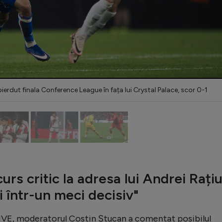
ierdut finala Conference League în fața lui Crystal Palace, scor 0-1
urs critic la adresa lui Andrei Rațiu
ii într-un meci decisiv"
LIVE, moderatorul Costin Ștucan a comentat posibilul