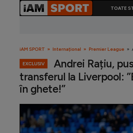
TOATE ST
iAM SPORT
Internațional
Premier League
Andrei Rațiu, pus
EXCLUSIV
transferul la Liverpool:
în ghete!”