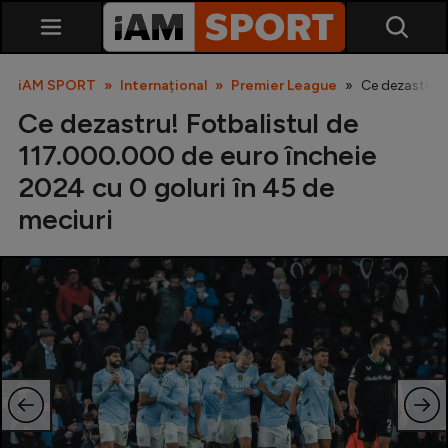
iAM SPORT
Internațional
Premier League
Ce dezastru! 
Ce dezastru! Fotbalistul de
117.000.000 de euro încheie
2024 cu 0 goluri în 45 de
meciuri
SuperLiga
Liga 2
Cupa României
Echipa Națională
U21
Fotbal feminin