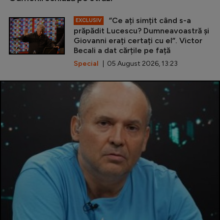
”Ce ați simțit când s-a
EXCLUSIV
prăpădit Lucescu? Dumneavoastră și
Giovanni erați certați cu el”. Victor
Becali a dat cărțile pe față
Special
| 05 August 2026, 13:23