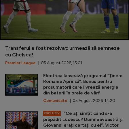
Transferul a fost rezolvat: urmează să semneze
cu Chelsea!
Premier League
| 05 August 2026, 15:01
Electrica lansează programul ”Ținem
România Aprinsă”. Bonus pentru
prosumatorii care livrează energie
din baterii în orele de vârf
Comunicate
| 05 August 2026, 14:20
”Ce ați simțit când s-a
EXCLUSIV
prăpădit Lucescu? Dumneavoastră și
Giovanni erați certați cu el”. Victor