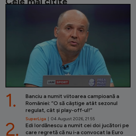
Cele mai citite
1.
Banciu a numit viitoarea campioană a
României: ”O să câștige atât sezonul
regulat, cât și play-off-ul!”
SuperLiga
| 04 August 2026, 21:55
2.
Edi Iordănescu a numit cei doi jucători pe
care regretă că nu i-a convocat la Euro