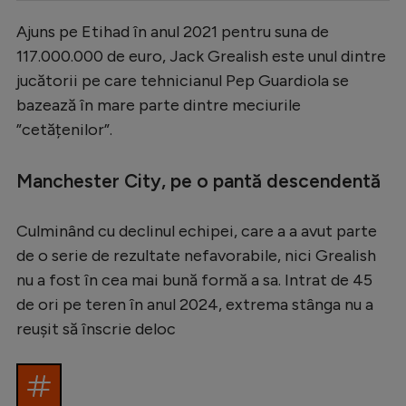
Serie A
Ajuns pe Etihad în anul 2021 pentru suna de
117.000.000 de euro, Jack Grealish este unul dintre
Bundesliga
jucătorii pe care tehnicianul Pep Guardiola se
Ligue 1
bazează în mare parte dintre meciurile
Campionate
”cetățenilor”.
Starurile fotbalului
Manchester City, pe o pantă descendentă
EURO 2024
Stranieri
Culminând cu declinul echipei, care a a avut parte
de o serie de rezultate nefavorabile, nici Grealish
Clasamente
nu a fost în cea mai bună formă a sa. Intrat de 45
de ori pe teren în anul 2024, extrema stânga nu a
reușit să înscrie deloc
Tenis
Handbal