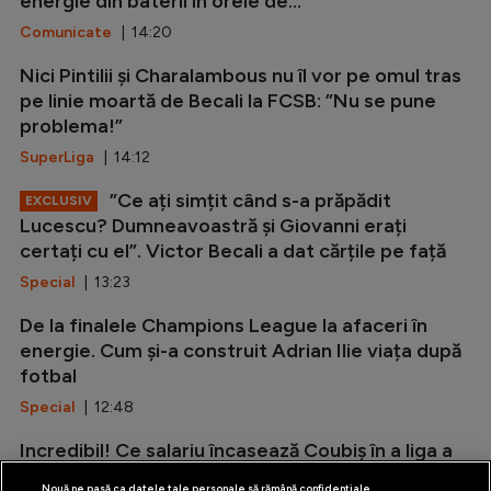
energie din baterii în orele de...
Comunicate
| 14:20
Nici Pintilii și Charalambous nu îl vor pe omul tras
pe linie moartă de Becali la FCSB: ”Nu se pune
problema!”
SuperLiga
| 14:12
”Ce ați simțit când s-a prăpădit
EXCLUSIV
Lucescu? Dumneavoastră și Giovanni erați
certați cu el”. Victor Becali a dat cărțile pe față
Special
| 13:23
De la finalele Champions League la afaceri în
energie. Cum și-a construit Adrian Ilie viața după
fotbal
Special
| 12:48
Incredibil! Ce salariu încasează Coubiș în a liga a
doua din Anglia
Nouă ne pasă ca datele tale personale să rămână confidențiale