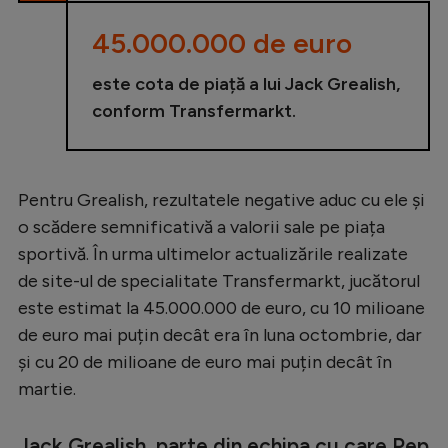
Natație
45.000.000 de euro
Formula 1
este cota de piață a lui Jack Grealish,
Gimnastică
conform Transfermarkt.
Auto
Rugby
Pentru Grealish, rezultatele negative aduc cu ele și
Ciclism
o scădere semnificativă a valorii sale pe piața
Alte sporturi
sportivă. În urma ultimelor actualizările realizate
JO 2024
de site-ul de specialitate Transfermarkt, jucătorul
este estimat la 45.000.000 de euro, cu 10 milioane
JO 2026
de euro mai puțin decât era în luna octombrie, dar
și cu 20 de milioane de euro mai puțin decât în
martie.
Jack Grealish, parte din echipa cu care Pep