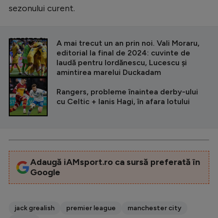
sezonului curent.
CITEȘTE ȘI
A mai trecut un an prin noi. Vali Moraru,
editorial la final de 2024: cuvinte de
laudă pentru Iordănescu, Lucescu și
amintirea marelui Duckadam
Rangers, probleme înaintea derby-ului
cu Celtic + Ianis Hagi, în afara lotului
Adaugă iAMsport.ro ca sursă preferată în
Google
jack grealish
premier league
manchester city