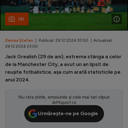
Special
(2)
Diverse
Inedit
Denisa Ștefan
| Publicat: 29.12.2024 20:50 | Actualizat:
Clasamente
29.12.2024 23:00
Jack Grealish (29 de ani), extrema stânga a celor
de la Manchester City, a avut un an lipsit de
reușite fotbalistice, așa cum arată statisticile pe
Champions League
anul 2024.
Europa League
Conference League
Nu rata știrile, emisiunile și cele mai tari clipuri
iAMsport.ro
CM 2026
Urmărește-ne pe Google
Premier League
LaLiga