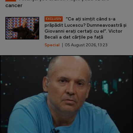
cancer
”Ce ați simțit când s-a
EXCLUSIV
prăpădit Lucescu? Dumneavoastră și
Giovanni erați certați cu el”. Victor
Becali a dat cărțile pe față
Special
| 05 August 2026, 13:23