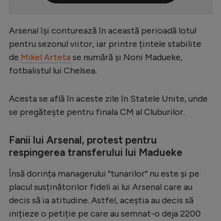
Serie A
Arsenal își conturează în această perioadă lotul
Bundesliga
pentru sezonul viitor, iar printre țintele stabilite
Ligue 1
de
Mikel Arteta
se numără și Noni Madueke,
Campionate
fotbalistul lui Chelsea.
Starurile fotbalului
Acesta se află în aceste zile în Statele Unite, unde
EURO 2024
se pregătește pentru finala CM al Cluburilor.
Stranieri
Fanii lui Arsenal, protest pentru
Clasamente
respingerea transferului lui Madueke
Însă dorința managerului "tunarilor" nu este și pe
placul susținătorilor fideli ai lui Arsenal care au
Tenis
decis să ia atitudine. Astfel, aceștia au decis să
Handbal
inițieze o petiție pe care au semnat-o deja 2200