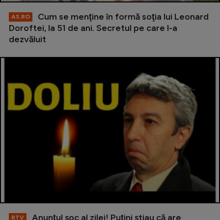
Cum se menţine în formă soţia lui Leonard
AS.RO
Doroftei, la 51 de ani. Secretul pe care l-a
dezvăluit
Anunţul şoc al zilei! Puţini ştiau că are
RTV