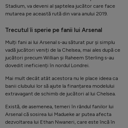
Stadium, va deveni al șaptelea jucător care face
mutarea pe această rută din vara anului 2019.
Trecutul îi sperie pe fanii lui Arsenal
Mulți fani ai lui Arsenal s-au săturat pur și simplu
vadă jucători veniți de la Chelsea, mai ales după ce
jucători precum Willian și Raheem Sterling s-au
dovedit ineficienți în nordul Londrei.
Mai mult decât atât acestora nu le place ideea ca
banii clubului lor să ajute la finanțarea modelului
extravagant de schimb de jucători al lui Chelsea.
Există, de asemenea, temeri în rândul fanilor lui
Arsenal că sosirea lui Madueke ar putea afecta
dezvoltarea lui Ethan Nwaneri, care este încă în