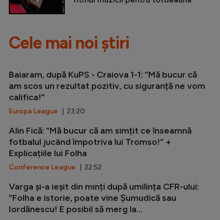
Cele mai noi știri
Baiaram, după KuPS - Craiova 1-1: ”Mă bucur că
am scos un rezultat pozitiv, cu siguranță ne vom
califica!”
Europa League
| 23:20
Alin Fică: ”Mă bucur că am simțit ce înseamnă
fotbalul jucând împotriva lui Tromso!” +
Explicațiile lui Folha
Conference League
| 22:52
Varga și-a ieșit din minți după umilința CFR-ului:
”Folha e istorie, poate vine Șumudică sau
Iordănescu! E posibil să merg la...