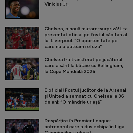
Vinicius Jr.
Chelsea, o nouă mutare-surpriză! L-a
prezentat oficial pe fostul căpitan al
lui Liverpool: ”O oportunitate pe
care nu o puteam refuza”
Chelsea l-a transferat pe jucătorul
care a sărit la bătaie cu Bellingham,
la Cupa Mondială 2026
E oficial! Fostul jucător de la Arsenal
și United a semnat cu Chelsea la 36
de ani: ”O mândrie uriașă”
Despărțire în Premier League:
antrenorul care a dus echipa în Liga
Campionilor a plecat