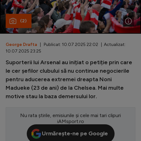
Special
(2)
Diverse
Inedit
George Drafta
| Publicat: 10.07.2025 22:02 | Actualizat:
Clasamente
10.07.2025 23:25
Suporterii lui Arsenal au inițiat o petiție prin care
le cer șefilor clubului să nu continue negocierile
pentru aducerea extremei dreapta Noni
Champions League
Madueke (23 de ani) de la Chelsea. Mai multe
Europa League
motive stau la baza demersului lor.
Conference League
CM 2026
Nu rata știrile, emisiunile și cele mai tari clipuri
iAMsport.ro
Premier League
Urmărește-ne pe Google
LaLiga