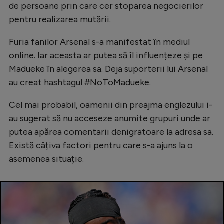
de persoane prin care cer stoparea negocierilor
Natație
pentru realizarea mutării.
Formula 1
Furia fanilor Arsenal s-a manifestat în mediul
Gimnastică
online. Iar aceasta ar putea să îl influențeze și pe
Auto
Madueke în alegerea sa. Deja suporterii lui Arsenal
au creat hashtagul #NoToMadueke.
Rugby
Ciclism
Cel mai probabil, oamenii din preajma englezului i-
au sugerat să nu acceseze anumite grupuri unde ar
Alte sporturi
putea apărea comentarii denigratoare la adresa sa.
JO 2024
Există câțiva factori pentru care s-a ajuns la o
JO 2026
asemenea situație.