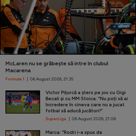
McLaren nu se grăbește să intre în clubul
Macarena
Formula 1
| 06 August 2026, 21:35
Victor Pițurcă a șters pe jos cu Gigi
Becali și cu MM Stoica: ”Nu poți să ai
încredere în cineva care nu a jucat
fotbal să aducă jucători!”
SuperLiga
| 06 August 2026, 21:06
Marca: ”Rodri i-a spus da