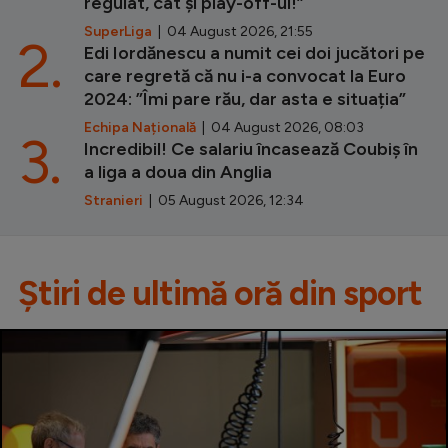
regulat, cât și play-off-ul!”
SuperLiga
| 04 August 2026, 21:55
2.
Edi Iordănescu a numit cei doi jucători pe
care regretă că nu i-a convocat la Euro
2024: ”Îmi pare rău, dar asta e situația”
Echipa Națională
| 04 August 2026, 08:03
3.
Incredibil! Ce salariu încasează Coubiș în
a liga a doua din Anglia
Stranieri
| 05 August 2026, 12:34
Știri de ultimă oră din sport