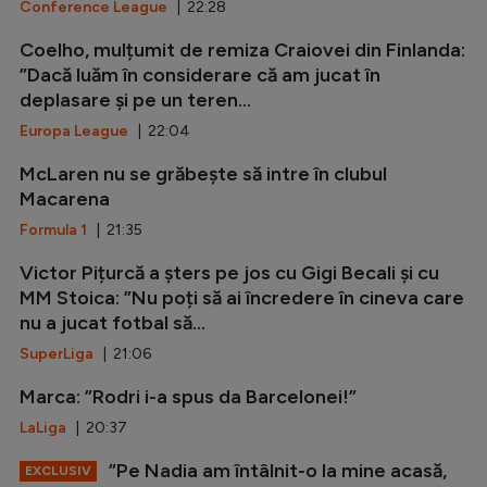
Conference League
| 22:28
Coelho, mulțumit de remiza Craiovei din Finlanda:
”Dacă luăm în considerare că am jucat în
deplasare și pe un teren...
Europa League
| 22:04
McLaren nu se grăbește să intre în clubul
Macarena
Formula 1
| 21:35
Victor Pițurcă a șters pe jos cu Gigi Becali și cu
MM Stoica: ”Nu poți să ai încredere în cineva care
nu a jucat fotbal să...
SuperLiga
| 21:06
Marca: ”Rodri i-a spus da Barcelonei!”
LaLiga
| 20:37
”Pe Nadia am întâlnit-o la mine acasă,
EXCLUSIV