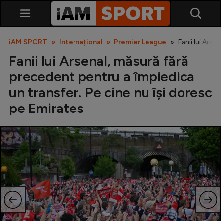
iAM SPORT
Internațional
Premier League
Fanii lui Arse
Fanii lui Arsenal, măsură fără
precedent pentru a împiedica
un transfer. Pe cine nu își doresc
pe Emirates
SuperLiga
Liga 2
Cupa României
Echipa Națională
U21
Fotbal feminin