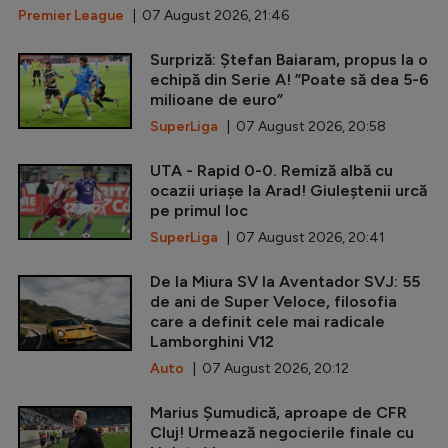
Premier League
| 07 August 2026, 21:46
Surpriză: Ștefan Baiaram, propus la o
echipă din Serie A! ”Poate să dea 5-6
milioane de euro”
SuperLiga
| 07 August 2026, 20:58
UTA - Rapid 0-0. Remiză albă cu
ocazii uriașe la Arad! Giuleștenii urcă
pe primul loc
SuperLiga
| 07 August 2026, 20:41
De la Miura SV la Aventador SVJ: 55
de ani de Super Veloce, filosofia
care a definit cele mai radicale
Lamborghini V12
Auto
| 07 August 2026, 20:12
Marius Șumudică, aproape de CFR
Cluj! Urmează negocierile finale cu