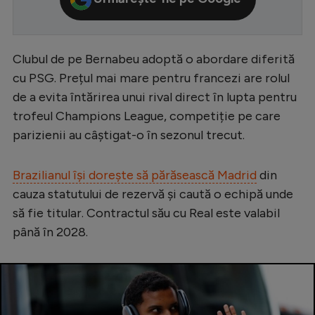
Serie A
Bundesliga
Clubul de pe Bernabeu adoptă o abordare diferită
Ligue 1
cu PSG. Prețul mai mare pentru francezi are rolul
de a evita întărirea unui rival direct în lupta pentru
Campionate
trofeul Champions League, competiție pe care
Starurile fotbalului
parizienii au câștigat-o în sezonul trecut.
EURO 2024
Brazilianul își dorește să părăsească Madrid
din
Stranieri
cauza statutului de rezervă și caută o echipă unde
Clasamente
să fie titular. Contractul său cu Real este valabil
până în 2028.
Tenis
Handbal