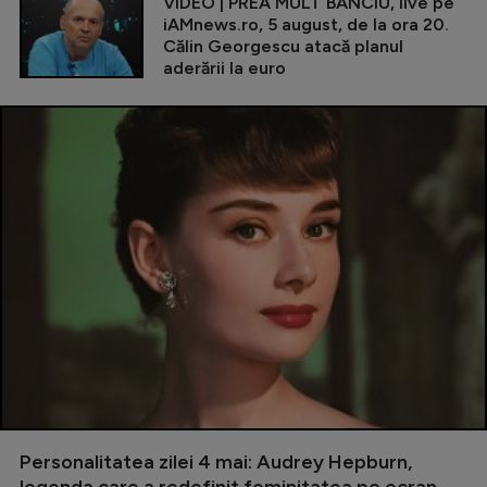
VIDEO | PREA MULT BANCIU, live pe
iAMnews.ro, 5 august, de la ora 20.
Călin Georgescu atacă planul
aderării la euro
Personalitatea zilei 4 mai: Audrey Hepburn,
legenda care a redefinit feminitatea pe ecran