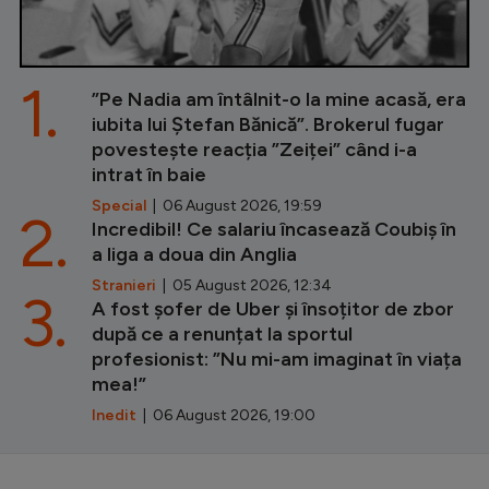
1.
”Pe Nadia am întâlnit-o la mine acasă, era
iubita lui Ștefan Bănică”. Brokerul fugar
povestește reacția ”Zeiței” când i-a
intrat în baie
Special
| 06 August 2026, 19:59
2.
Incredibil! Ce salariu încasează Coubiș în
a liga a doua din Anglia
Stranieri
| 05 August 2026, 12:34
3.
A fost șofer de Uber și însoțitor de zbor
după ce a renunțat la sportul
profesionist: ”Nu mi-am imaginat în viața
mea!”
Inedit
| 06 August 2026, 19:00