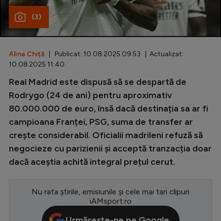
(3)
Special
Diverse
Inedit
Alina Chiță
| Publicat: 10.08.2025 09:53 | Actualizat:
10.08.2025 11:40
Clasamente
Real Madrid este dispusă să se despartă de
Rodrygo (24 de ani) pentru aproximativ
80.000.000 de euro, însă dacă destinația sa ar fi
campioana Franței, PSG, suma de transfer ar
Champions League
crește considerabil. Oficialii madrileni refuză să
Europa League
negocieze cu parizienii și acceptă tranzacția doar
dacă aceștia achită integral prețul cerut.
Conference League
CM 2026
Nu rata știrile, emisiunile și cele mai tari clipuri
Premier League
iAMsport.ro
LaLiga
Urmărește-ne pe Google