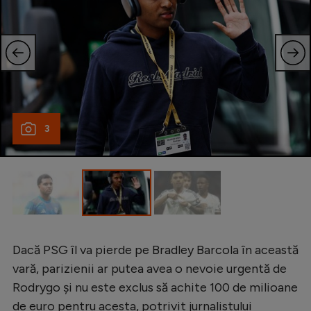
Natație
Formula 1
Gimnastică
Auto
Rugby
3
Ciclism
Alte sporturi
JO 2024
JO 2026
Dacă PSG îl va pierde pe Bradley Barcola în această
vară, parizienii ar putea avea o nevoie urgentă de
Rodrygo și nu este exclus să achite 100 de milioane
de euro pentru acesta, potrivit jurnalistului