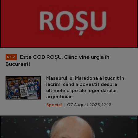
Este COD ROŞU. Când vine urgia în
RTV
Bucureşti
Maseurul lui Maradona a izucnit în
lacrimi când a povestit despre
ultimele clipe ale legendarului
argentinian
Special
| 07 August 2026, 12:16