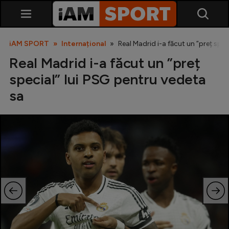
iAM SPORT
Internațional
Real Madrid i-a făcut un ”preț spec
Real Madrid i-a făcut un ”preț
special” lui PSG pentru vedeta
sa
SuperLiga
Liga 2
Cupa României
Echipa Națională
U21
Fotbal feminin