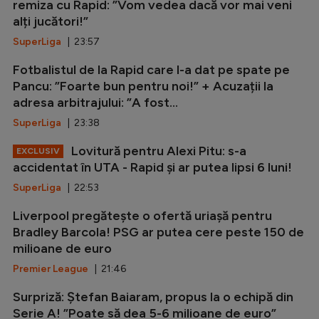
remiza cu Rapid: ”Vom vedea dacă vor mai veni
alți jucători!”
SuperLiga
| 23:57
Fotbalistul de la Rapid care l-a dat pe spate pe
Pancu: ”Foarte bun pentru noi!” + Acuzații la
adresa arbitrajului: ”A fost...
SuperLiga
| 23:38
Lovitură pentru Alexi Pitu: s-a
EXCLUSIV
accidentat în UTA - Rapid și ar putea lipsi 6 luni!
SuperLiga
| 22:53
Liverpool pregătește o ofertă uriașă pentru
Bradley Barcola! PSG ar putea cere peste 150 de
milioane de euro
Premier League
| 21:46
Surpriză: Ștefan Baiaram, propus la o echipă din
Serie A! ”Poate să dea 5-6 milioane de euro”