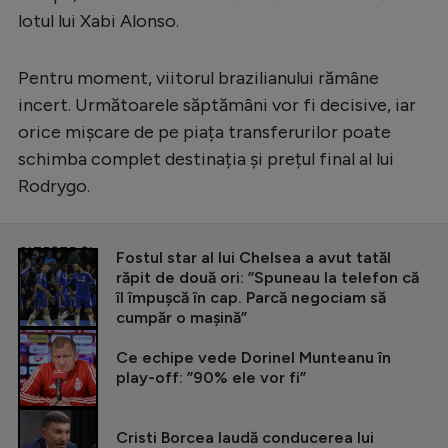
lotul lui Xabi Alonso.
Pentru moment, viitorul brazilianului rămâne
incert. Următoarele săptămâni vor fi decisive, iar
orice mișcare de pe piața transferurilor poate
schimba complet destinația și prețul final al lui
Rodrygo.
CITEȘTE ȘI
Fostul star al lui Chelsea a avut tatăl
răpit de două ori: ”Spuneau la telefon că
îl împușcă în cap. Parcă negociam să
cumpăr o mașină”
Ce echipe vede Dorinel Munteanu în
play-off: ”90% ele vor fi”
Cristi Borcea laudă conducerea lui