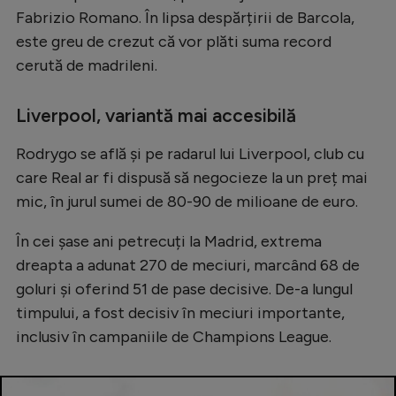
Intră în cont
Fabrizio Romano. În lipsa despărțirii de Barcola,
Creează cont
este greu de crezut că vor plăti suma record
cerută de madrileni.
Liverpool, variantă mai accesibilă
Rodrygo se află și pe radarul lui Liverpool, club cu
care Real ar fi dispusă să negocieze la un preț mai
mic, în jurul sumei de 80-90 de milioane de euro.
În cei șase ani petrecuți la Madrid, extrema
dreapta a adunat 270 de meciuri, marcând 68 de
goluri și oferind 51 de pase decisive. De-a lungul
timpului, a fost decisiv în meciuri importante,
inclusiv în campaniile de Champions League.