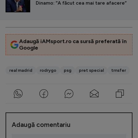
Dinamo: ”A făcut cea mai tare afacere”
Adaugă iAMsport.ro ca sursă preferată în
Google
real madrid
rodrygo
psg
pret special
trnsfer
Adaugă comentariu