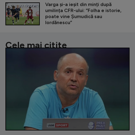
Varga și-a ieșit din minți după
umilința CFR-ului: ”Folha e istorie,
poate vine Șumudică sau
Iordănescu”
Cele mai citite