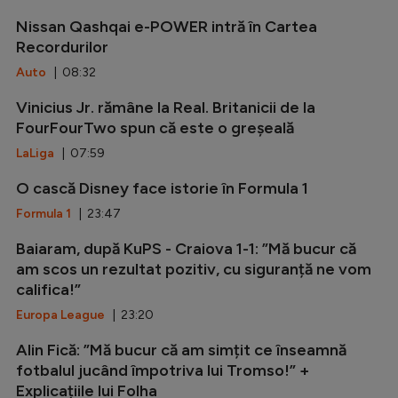
Nissan Qashqai e-POWER intră în Cartea
Recordurilor
Auto
| 08:32
Vinicius Jr. rămâne la Real. Britanicii de la
FourFourTwo spun că este o greșeală
LaLiga
| 07:59
O cască Disney face istorie în Formula 1
Formula 1
| 23:47
Baiaram, după KuPS - Craiova 1-1: ”Mă bucur că
am scos un rezultat pozitiv, cu siguranță ne vom
califica!”
Europa League
| 23:20
Alin Fică: ”Mă bucur că am simțit ce înseamnă
fotbalul jucând împotriva lui Tromso!” +
Explicațiile lui Folha