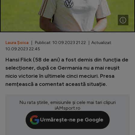
Special
Diverse
Inedit
Laura Șoica
| Publicat: 10.09.2023 21:22 | Actualizat:
Clasamente
10.09.2023 22:45
Hansi Flick (58 de ani) a fost demis din funcția de
selecționer, după ce Germania nu a mai reușit
nicio victorie în ultimele cinci meciuri. Presa
Champions League
nemțească a comentat această situație.
Europa League
Conference League
Nu rata știrile, emisiunile și cele mai tari clipuri
iAMsport.ro
CM 2026
Urmărește-ne pe Google
Premier League
LaLiga