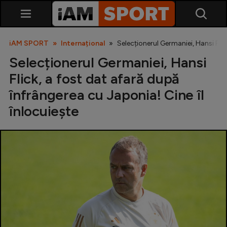
iAM SPORT
Internațional
Selecționerul Germaniei, Hansi Flic
Selecționerul Germaniei, Hansi
Flick, a fost dat afară după
înfrângerea cu Japonia! Cine îl
înlocuiește
SuperLiga
Liga 2
Cupa României
Echipa Națională
U21
Fotbal feminin