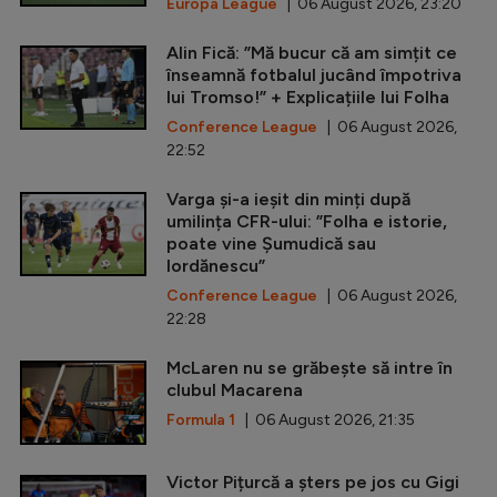
Europa League
| 06 August 2026, 23:20
Alin Fică: ”Mă bucur că am simțit ce
înseamnă fotbalul jucând împotriva
lui Tromso!” + Explicațiile lui Folha
Conference League
| 06 August 2026,
22:52
Varga și-a ieșit din minți după
umilința CFR-ului: ”Folha e istorie,
poate vine Șumudică sau
Iordănescu”
Conference League
| 06 August 2026,
22:28
McLaren nu se grăbește să intre în
clubul Macarena
Formula 1
| 06 August 2026, 21:35
Victor Pițurcă a șters pe jos cu Gigi