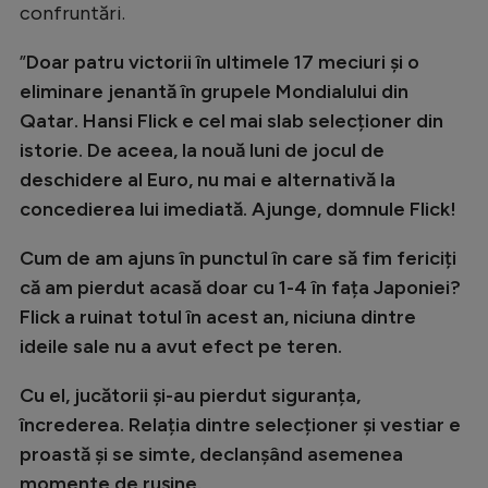
confruntări.
Natație
”
Doar patru victorii în ultimele 17 meciuri și o
Formula 1
eliminare jenantă în grupele Mondialului din
Gimnastică
Qatar. Hansi Flick e cel mai slab selecționer din
Auto
istorie. De aceea, la nouă luni de jocul de
deschidere al Euro, nu mai e alternativă la
Rugby
concedierea lui imediată. Ajunge, domnule Flick!
Ciclism
Cum de am ajuns în punctul în care să fim fericiți
Alte sporturi
că am pierdut acasă doar cu 1-4 în fața Japoniei?
JO 2024
Flick a ruinat totul în acest an, niciuna dintre
JO 2026
ideile sale nu a avut efect pe teren.
Cu el, jucătorii și-au pierdut siguranța,
încrederea. Relația dintre selecționer și vestiar e
proastă și se simte, declanșând asemenea
momente de rușine.