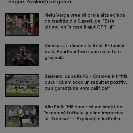
League. Avalanșă de goluri
Nelu Varga vrea să preia altă echipă
de tradiție din SuperLiga: ”Este
ultimul an în care îi ajut CFR-ul”
Vinicius Jr. rămâne la Real. Britanicii
de la FourFourTwo spun că este o
greșeală
Baiaram, după KuPS - Craiova 1-1: ”Mă
bucur că am scos un rezultat pozitiv,
cu siguranță ne vom califica!”
Alin Fică: ”Mă bucur că am simțit ce
înseamnă fotbalul jucând împotriva
lui Tromso!” + Explicațiile lui Folha