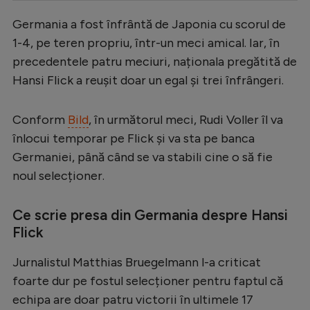
Serie A
Germania a fost înfrântă de Japonia cu scorul de
1-4, pe teren propriu, într-un meci amical. Iar, în
Bundesliga
precedentele patru meciuri, naționala pregătită de
Ligue 1
Hansi Flick a reușit doar un egal și trei înfrângeri.
Campionate
Conform
Bild
, în următorul meci, Rudi Voller îl va
Starurile fotbalului
înlocui temporar pe Flick și va sta pe banca
EURO 2024
Germaniei, până când se va stabili cine o să fie
Stranieri
noul selecționer.
Clasamente
Ce scrie presa din Germania despre Hansi
Flick
Jurnalistul Matthias Bruegelmann l-a criticat
Tenis
foarte dur pe fostul selecționer pentru faptul că
Handbal
echipa are doar patru victorii în ultimele 17