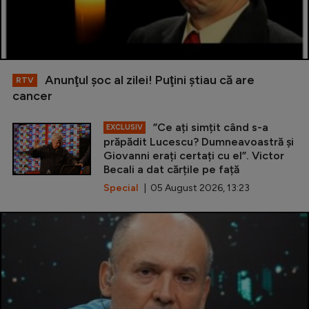
Anunţul şoc al zilei! Puţini ştiau că are
RTV
cancer
”Ce ați simțit când s-a
EXCLUSIV
prăpădit Lucescu? Dumneavoastră și
Giovanni erați certați cu el”. Victor
Becali a dat cărțile pe față
Special
| 05 August 2026, 13:23