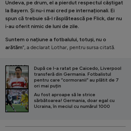
Undeva, pe drum, el a pierdut respectul câștigat
la Bayern. Și nu-i mai cred pe internaționali. Ei
spun că trebuie să-l răsplătească pe Flick, dar nu
i-au oferit nimic de luni de zile.
Suntem o națiune a fotbalului, totuși, nu o
arătăm
”, a declarat Lothar, pentru sursa citată.
CITEȘTE ȘI
După ce l-a ratat pe Caicedo, Liverpool
transferă din Germania. Fotbalistul
pentru care ”cormoranii” au plătit de 7
ori mai puțin
Au fost aproape să le strice
sărbătoarea! Germania, doar egal cu
Ucraina, în meciul cu numărul 1000