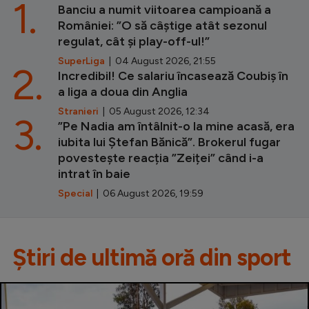
1.
Banciu a numit viitoarea campioană a
României: ”O să câștige atât sezonul
regulat, cât și play-off-ul!”
SuperLiga
| 04 August 2026, 21:55
2.
Incredibil! Ce salariu încasează Coubiș în
a liga a doua din Anglia
Stranieri
| 05 August 2026, 12:34
3.
”Pe Nadia am întâlnit-o la mine acasă, era
iubita lui Ștefan Bănică”. Brokerul fugar
povestește reacția ”Zeiței” când i-a
intrat în baie
Special
| 06 August 2026, 19:59
Știri de ultimă oră din sport