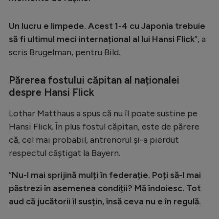
Intră în cont
Creează cont
Un lucru e limpede. Acest 1-4 cu Japonia trebuie
să fi ultimul meci internațional al lui Hansi Flick
”, a
scris Brugelman, pentru Bild.
Părerea fostului căpitan al naționalei
despre Hansi Flick
Lothar Matthaus a spus că nu îl poate sustine pe
Hansi Flick. În plus fostul căpitan, este de părere
că, cel mai probabil, antrenorul și-a pierdut
respectul câștigat la Bayern.
”
Nu-l mai sprijină mulți în federație. Poți să-l mai
păstrezi în asemenea condiții? Mă îndoiesc. Tot
aud că jucătorii îl susțin, însă ceva nu e în regulă.