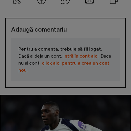
Adaugă comentariu
Pentru a comenta, trebuie să fii logat.
Dacă ai deja un cont,
intră în cont aici
. Daca
nu ai cont,
click aici pentru a crea un cont
nou
.