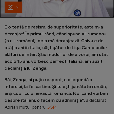
9
E o tentă de rasism, de superioritate, asta m-a
deranjat! În primul rând, când spune «il rumeno»
(n.r. - românul), deja mă deranjează. Chivu e de
atâția ani în Italia, câștigător de Liga Campionilor
alături de Inter. Știu modul lor de a vorbi, am stat
acolo 15 ani, vorbesc perfect italiană, am auzit
declarația lui Zenga.
Băi, Zenga, ai puțin respect, e o legendă a
Interului, la fel ca tine. Și tu ești jumătate român,
ai și copii cu o nevastă româncă. Noi când vorbim
despre italieni, o facem cu admirație”
, a declarat
Adrian Mutu, pentru
GSP
.