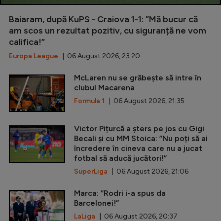
Baiaram, după KuPS - Craiova 1-1: ”Mă bucur că
am scos un rezultat pozitiv, cu siguranță ne vom
califica!”
Europa League
| 06 August 2026, 23:20
McLaren nu se grăbește să intre în
clubul Macarena
Formula 1
| 06 August 2026, 21:35
Victor Pițurcă a șters pe jos cu Gigi
Becali și cu MM Stoica: ”Nu poți să ai
încredere în cineva care nu a jucat
fotbal să aducă jucători!”
SuperLiga
| 06 August 2026, 21:06
Marca: ”Rodri i-a spus da
Barcelonei!”
LaLiga
| 06 August 2026, 20:37