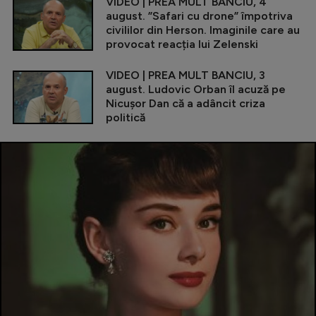
VIDEO | PREA MULT BANCIU, 4
august. ”Safari cu drone” împotriva
civililor din Herson. Imaginile care au
provocat reacția lui Zelenski
VIDEO | PREA MULT BANCIU, 3
august. Ludovic Orban îl acuză pe
Nicușor Dan că a adâncit criza
politică