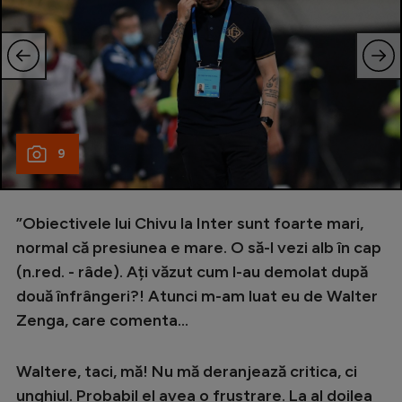
9
”Obiectivele lui Chivu la Inter sunt foarte mari,
normal că presiunea e mare. O să-l vezi alb în cap
(n.red. - râde). Ați văzut cum l-au demolat după
două înfrângeri?! Atunci m-am luat eu de Walter
Zenga, care comenta...
Waltere, taci, mă! Nu mă deranjează critica, ci
unghiul. Probabil el avea o frustrare. La al doilea