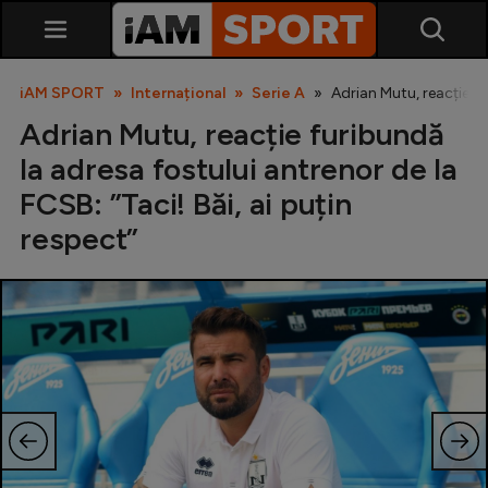
iAM SPORT
Internațional
Serie A
Adrian Mutu, reacție fu
Adrian Mutu, reacție furibundă
la adresa fostului antrenor de la
FCSB: ”Taci! Băi, ai puțin
respect”
SuperLiga
Liga 2
Cupa României
Echipa Națională
U21
Fotbal feminin