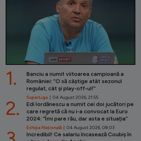
1.
Banciu a numit viitoarea campioană a
României: ”O să câștige atât sezonul
regulat, cât și play-off-ul!”
SuperLiga
| 04 August 2026, 21:55
2.
Edi Iordănescu a numit cei doi jucători pe
care regretă că nu i-a convocat la Euro
2024: ”Îmi pare rău, dar asta e situația”
Echipa Națională
| 04 August 2026, 08:03
3.
Incredibil! Ce salariu încasează Coubiș în