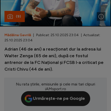
Special
(9)
Diverse
Inedit
Mădălina Gavrilă
| Publicat: 25.10.2025 23:04 | Actualizat:
Clasamente
25.10.2025 23:04
Adrian (46 de ani) a reacționat dur la adresa lui
Walter Zenga (65 de ani), după ce fostul
antrenor de la FC Național și FCSB l-a criticat pe
Champions League
Cristi Chivu (44 de ani).
Europa League
Conference League
Nu rata știrile, emisiunile și cele mai tari clipuri
iAMsport.ro
CM 2026
Urmărește-ne pe Google
Premier League
LaLiga