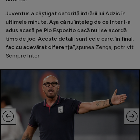
Natație
Juventus a câștigat datorită intrării lui Adzic în
Formula 1
ultimele minute. Așa că nu înțeleg de ce Inter l-a
Gimnastică
adus acasă pe Pio Esposito dacă nu i se acordă
timp de joc. Aceste detalii sunt cele care, în final,
Auto
fac cu adevărat diferența”
,spunea Zenga, potrivit
Rugby
Sempre Inter.
Ciclism
Alte sporturi
JO 2024
JO 2026