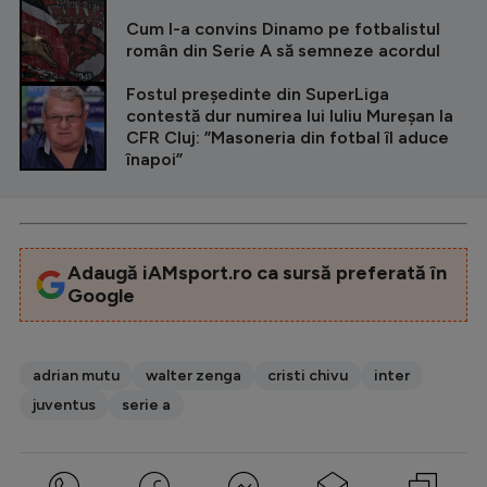
Cum l-a convins Dinamo pe fotbalistul
român din Serie A să semneze acordul
Fostul președinte din SuperLiga
contestă dur numirea lui Iuliu Mureșan la
CFR Cluj: ”Masoneria din fotbal îl aduce
înapoi”
Adaugă iAMsport.ro ca sursă preferată în
Google
adrian mutu
walter zenga
cristi chivu
inter
juventus
serie a