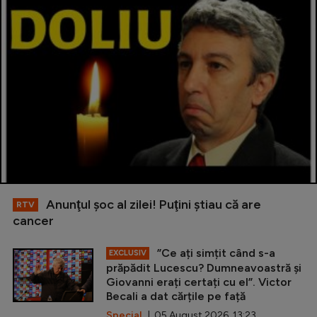
Anunţul şoc al zilei! Puţini ştiau că are
RTV
cancer
”Ce ați simțit când s-a
EXCLUSIV
prăpădit Lucescu? Dumneavoastră și
Giovanni erați certați cu el”. Victor
Becali a dat cărțile pe față
Special
| 05 August 2026, 13:23