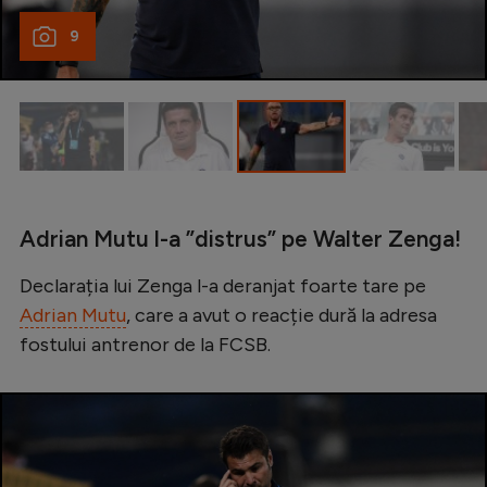
Intră în cont
9
Creează cont
Adrian Mutu l-a ”distrus” pe Walter Zenga!
Declarația lui Zenga l-a deranjat foarte tare pe
Adrian Mutu
, care a avut o reacție dură la adresa
fostului antrenor de la FCSB.