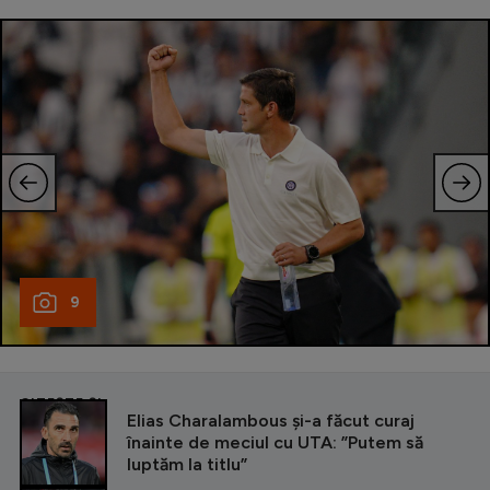
9
CITEȘTE ȘI
Elias Charalambous și-a făcut curaj
înainte de meciul cu UTA: ”Putem să
luptăm la titlu”