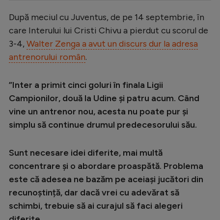
Serie A
După meciul cu Juventus, de pe 14 septembrie, în
care Interului lui Cristi Chivu a pierdut cu scorul de
Bundesliga
3-4,
Walter Zenga a avut un discurs dur la adresa
Ligue 1
antrenorului român
.
Campionate
”Inter a primit cinci goluri în finala Ligii
Starurile fotbalului
Campionilor, două la Udine și patru acum. Când
EURO 2024
vine un antrenor nou, acesta nu poate pur și
Stranieri
simplu să continue drumul predecesorului său.
Clasamente
Sunt necesare idei diferite, mai multă
concentrare și o abordare proaspătă. Problema
este că adesea ne bazăm pe aceiași jucători din
recunoștință, dar dacă vrei cu adevărat să
Tenis
schimbi, trebuie să ai curajul să faci alegeri
Handbal
diferite.