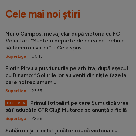
Cele mai noi știri
Nuno Campos, mesaj clar după victoria cu FC
Voluntari: ”Suntem departe de ceea ce trebuie
să facem în viitor” + Ce a spus...
SuperLiga
| 00:15
Florin Pîrvu a pus tunurile pe arbitraj după eșecul
cu Dinamo: ”Golurile lor au venit din niște faze la
care noi reclamam...
SuperLiga
| 23:55
Primul fotbalist pe care Șumudică vrea
EXCLUSIV
să îl aducă la CFR Cluj! Mutarea se anunță dificilă
SuperLiga
| 22:58
Sabău nu și-a iertat jucătorii după victoria cu