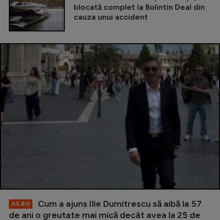
blocată complet la Bolintin Deal din
cauza unui accident
Cum a ajuns Ilie Dumitrescu să aibă la 57
AS.RO
de ani o greutate mai mică decât avea la 25 de