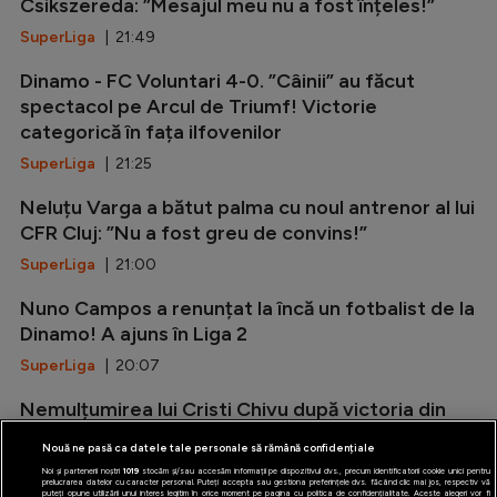
Csikszereda: ”Mesajul meu nu a fost înțeles!”
SuperLiga
| 21:49
Dinamo - FC Voluntari 4-0. ”Câinii” au făcut
spectacol pe Arcul de Triumf! Victorie
categorică în fața ilfovenilor
SuperLiga
| 21:25
Neluțu Varga a bătut palma cu noul antrenor al lui
CFR Cluj: ”Nu a fost greu de convins!”
SuperLiga
| 21:00
Nuno Campos a renunțat la încă un fotbalist de la
Dinamo! A ajuns în Liga 2
SuperLiga
| 20:07
Nemulțumirea lui Cristi Chivu după victoria din
amicalul cu Juventus: ”Nu suntem pregătiți!”
Nouă ne pasă ca datele tale personale să rămână confidențiale
Serie A
| 19:20
Noi și partenerii noștri
1019
stocăm și/sau accesăm informații pe dispozitivul dvs., precum identificatorii cookie unici pentru
prelucrarea datelor cu caracter personal. Puteți accepta sau gestiona preferințele dvs. făcând clic mai jos, respectiv vă
puteți opune utilizării unui interes legitim în orice moment pe pagina cu politica de confidențialitate. Aceste alegeri vor fi