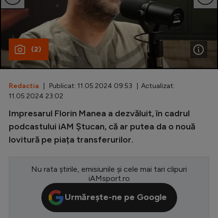
Special
Diverse
(2)
Inedit
Clasamente
Redactia
| Publicat: 11.05.2024 09:53 | Actualizat:
11.05.2024 23:02
Impresarul Florin Manea a dezvăluit, în cadrul
Champions League
podcastului iAM Ștucan, că ar putea da o nouă
lovitură pe piața transferurilor.
Europa League
Conference League
Nu rata știrile, emisiunile și cele mai tari clipuri
CM 2026
iAMsport.ro
Premier League
Urmărește-ne pe Google
LaLiga