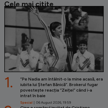
Cele mai citite
1.
”Pe Nadia am întâlnit-o la mine acasă, era
iubita lui Ștefan Bănică”. Brokerul fugar
povestește reacția ”Zeiței” când i-a
intrat în baie
Special
| 06 August 2026, 19:59
Cine e românul invitat de Cristiano