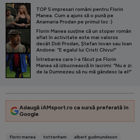
CITEȘTE ȘI
TOP 5 impresari români pentru Florin
Manea. Cum a ajuns să o pună pe
Anamaria Prodan pe primul loc :)
Florin Manea susține că un stoper român
aflat în activitate este mai valoros
decât Didi Prodan, Ștefan Iovan sau Ioan
Andone: ”E egalul lui Cristi Chivu!”
Întrebarea care l-a făcut pe Florin
Manea să izbucnească în lacrimi: ”Nu e zi
de la Dumnezeu să nu mă gândesc la el!”
Adaugă iAMsport.ro ca sursă preferată în
Google
florin manea
tottenham
albert gudmundsson