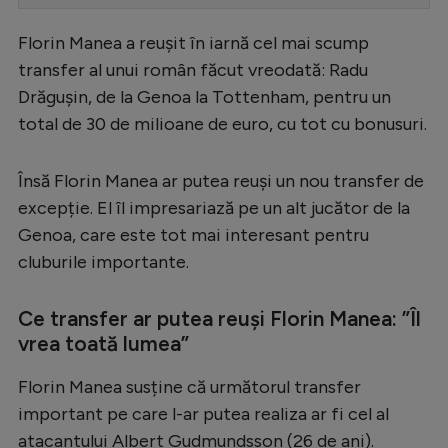
Serie A
Florin Manea a reușit în iarnă cel mai scump
Bundesliga
transfer al unui român făcut vreodată: Radu
Drăgușin, de la Genoa la Tottenham, pentru un
Ligue 1
total de 30 de milioane de euro, cu tot cu bonusuri.
Campionate
Starurile fotbalului
Însă Florin Manea ar putea reuși un nou transfer de
excepție. El îl impresariază pe un alt jucător de la
EURO 2024
Genoa, care este tot mai interesant pentru
Stranieri
cluburile importante.
Clasamente
Ce transfer ar putea reuși Florin Manea: ”Îl
vrea toată lumea”
Florin Manea susține că următorul transfer
Tenis
important pe care l-ar putea realiza ar fi cel al
Handbal
atacantului Albert Gudmundsson (26 de ani).