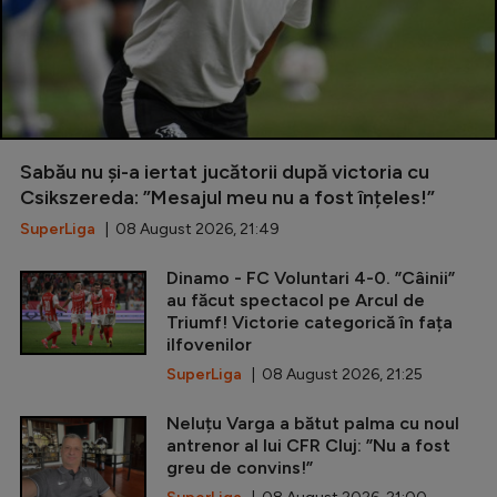
Sabău nu și-a iertat jucătorii după victoria cu
Csikszereda: ”Mesajul meu nu a fost înțeles!”
SuperLiga
| 08 August 2026, 21:49
Dinamo - FC Voluntari 4-0. ”Câinii”
au făcut spectacol pe Arcul de
Triumf! Victorie categorică în fața
ilfovenilor
SuperLiga
| 08 August 2026, 21:25
Neluțu Varga a bătut palma cu noul
antrenor al lui CFR Cluj: ”Nu a fost
greu de convins!”