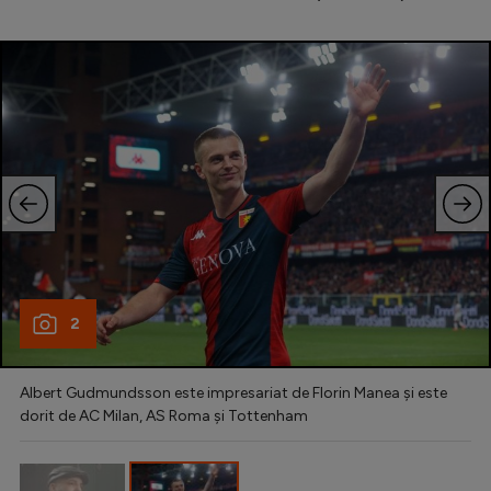
Natație
Formula 1
Gimnastică
Auto
Rugby
Ciclism
Alte sporturi
JO 2024
2
JO 2026
Albert Gudmundsson este impresariat de Florin Manea și este
dorit de AC Milan, AS Roma și Tottenham