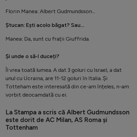
Florin Manea: Albert Gudmundsson...
Ștucan: Ești acolo băgat? Sau...
Manea: Da, sunt cu frații Giuffrida.
Și unde o să-l duceți?
Îl vrea toată lumea. A dat 3 goluri cu Israel, a dat
unul cu Ucraina, are 11-12 goluri în Italia. Și
Totteham este interesată din ce-am înțeles, n-am
vorbit deocamdată cu ei.
La Stampa a scris că Albert Gudmundsson
este dorit de AC Milan, AS Roma și
Tottenham