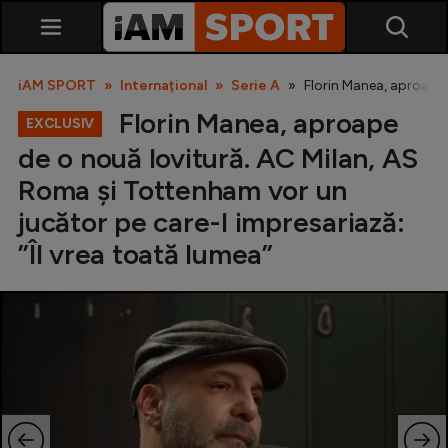
iAM SPORT
Internațional
Serie A
Florin Manea, aproape 
Florin Manea, aproape
EXCLUSIV
de o nouă lovitură. AC Milan, AS
Roma și Tottenham vor un
jucător pe care-l impresariază:
”Îl vrea toată lumea”
SuperLiga
Liga 2
Cupa României
Echipa Națională
U21
Fotbal feminin