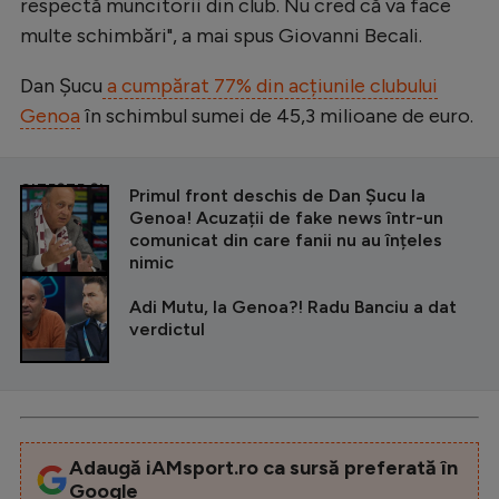
respectă muncitorii din club. Nu cred că va face
multe schimbări", a mai spus Giovanni Becali.
Dan Șucu
a cumpărat 77% din acțiunile clubului
Genoa
în schimbul sumei de 45,3 milioane de euro.
CITEȘTE ȘI
Primul front deschis de Dan Șucu la
Genoa! Acuzații de fake news într-un
comunicat din care fanii nu au înțeles
nimic
Adi Mutu, la Genoa?! Radu Banciu a dat
verdictul
Adaugă iAMsport.ro ca sursă preferată în
Google