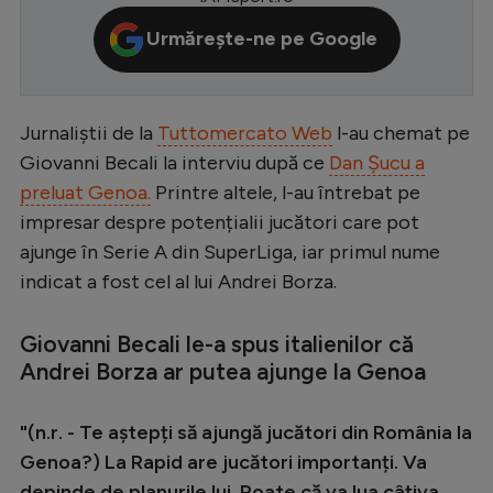
Serie A
Urmărește-ne pe Google
Bundesliga
Ligue 1
Jurnaliștii de la
Tuttomercato Web
l-au chemat pe
Campionate
Giovanni Becali la interviu după ce
Dan Șucu a
preluat Genoa.
Printre altele, l-au întrebat pe
Starurile fotbalului
impresar despre potențialii jucători care pot
EURO 2024
ajunge în Serie A din SuperLiga, iar primul nume
Stranieri
indicat a fost cel al lui Andrei Borza.
Clasamente
Giovanni Becali le-a spus italienilor că
Andrei Borza ar putea ajunge la Genoa
"(n.r. - Te aștepți să ajungă jucători din România la
Tenis
Genoa?) La Rapid are jucători importanți. Va
Handbal
depinde de planurile lui. Poate că va lua câțiva