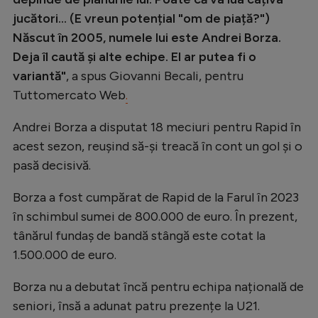
Natație
jucători... (E vreun potențial "om de piață?")
Născut în 2005, numele lui este Andrei Borza.
Formula 1
Deja îl caută și alte echipe. El ar putea fi o
Gimnastică
variantă"
, a spus Giovanni Becali, pentru
Auto
Tuttomercato Web
.
Rugby
Andrei Borza a disputat 18 meciuri pentru Rapid în
acest sezon, reușind să-și treacă în cont un gol și o
Ciclism
pasă decisivă.
Alte sporturi
Borza a fost cumpărat de Rapid de la Farul în 2023
JO 2024
în schimbul sumei de 800.000 de euro. În prezent,
JO 2026
tânărul fundaș de bandă stângă este cotat la
1.500.000 de euro.
Borza nu a debutat încă pentru echipa națională de
seniori, însă a adunat patru prezențe la U21.