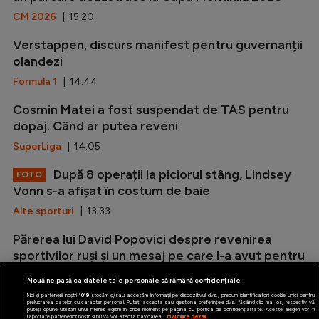
CM 2026
| 15:20
Verstappen, discurs manifest pentru guvernanții
olandezi
Formula 1
| 14:44
Cosmin Matei a fost suspendat de TAS pentru
dopaj. Când ar putea reveni
SuperLiga
| 14:05
După 8 operații la piciorul stâng, Lindsey
FOTO
Vonn s-a afișat în costum de baie
Alte sporturi
| 13:33
Părerea lui David Popovici despre revenirea
sportivilor ruși și un mesaj pe care l-a avut pentru
ei
Nouă ne pasă ca datele tale personale să rămână confidențiale
Natație
| 13:22
Noi și partenerii noștri
1019
stocăm și/sau accesăm informații pe dispozitivul dvs., precum identificatorii cookie unici pentru
prelucrarea datelor cu caracter personal. Puteți accepta sau gestiona preferințele dvs. făcând clic mai jos, respectiv vă
puteți opune utilizării unui interes legitim în orice moment pe pagina cu politica de confidențialitate. Aceste alegeri vor fi
raportate partenerilor noștri și nu vă vor afecta navigarea.
Mai multe detalii