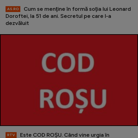
Cum se menţine în formă soţia lui Leonard
AS.RO
Doroftei, la 51 de ani. Secretul pe care l-a
dezvăluit
Este COD ROŞU. Când vine urgia în
RTV