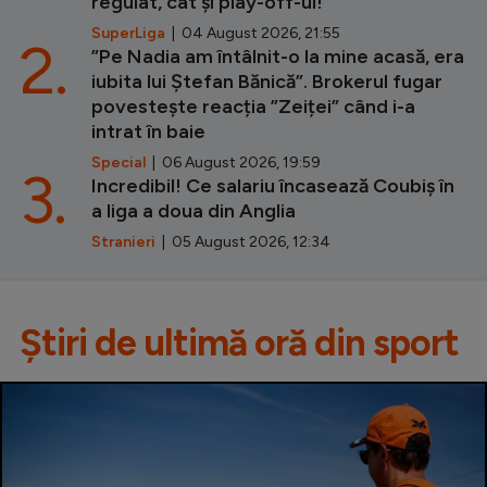
regulat, cât și play-off-ul!”
SuperLiga
| 04 August 2026, 21:55
2.
”Pe Nadia am întâlnit-o la mine acasă, era
iubita lui Ștefan Bănică”. Brokerul fugar
povestește reacția ”Zeiței” când i-a
intrat în baie
Special
| 06 August 2026, 19:59
3.
Incredibil! Ce salariu încasează Coubiș în
a liga a doua din Anglia
Stranieri
| 05 August 2026, 12:34
Știri de ultimă oră din sport