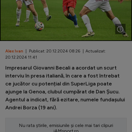
Special
Diverse
Inedit
Clasamente
Alex Ivan
| Publicat: 20.12.2024 08:26 | Actualizat:
20.12.2024 11:41
Impresarul Giovanni Becali a acordat un scurt
Champions League
interviu în presa italiană, în care a fost întrebat
ce jucător cu potențial din SuperLiga poate
Europa League
ajunge la Genoa, clubul cumpărat de Dan Șucu.
Conference League
Agentul a indicat, fără ezitare, numele fundașului
Andrei Borza (19 ani).
CM 2026
Premier League
Nu rata știrile, emisiunile și cele mai tari clipuri
LaLiga
iAMsport.ro