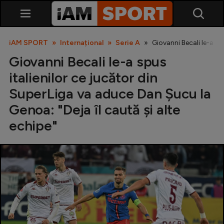
iAM SPORT
Internațional
Serie A
Giovanni Becali le-a sp
Giovanni Becali le-a spus
italienilor ce jucător din
SuperLiga va aduce Dan Șucu la
Genoa: "Deja îl caută și alte
echipe"
SuperLiga
Liga 2
Cupa României
Echipa Națională
U21
Fotbal feminin