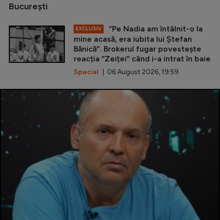
Bucureşti
”Pe Nadia am întâlnit-o la
EXCLUSIV
mine acasă, era iubita lui Ștefan
Bănică”. Brokerul fugar povestește
reacția ”Zeiței” când i-a intrat în baie
Special
| 06 August 2026, 19:59