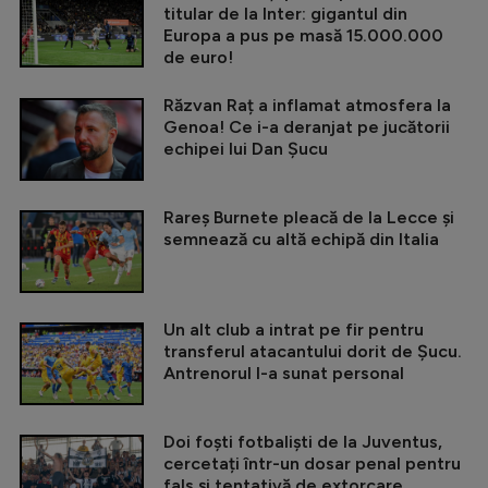
titular de la Inter: gigantul din
Europa a pus pe masă 15.000.000
de euro!
Răzvan Raț a inflamat atmosfera la
Genoa! Ce i-a deranjat pe jucătorii
echipei lui Dan Șucu
Rareș Burnete pleacă de la Lecce și
semnează cu altă echipă din Italia
Un alt club a intrat pe fir pentru
transferul atacantului dorit de Șucu.
Antrenorul l-a sunat personal
Doi foști fotbaliști de la Juventus,
cercetați într-un dosar penal pentru
fals și tentativă de extorcare