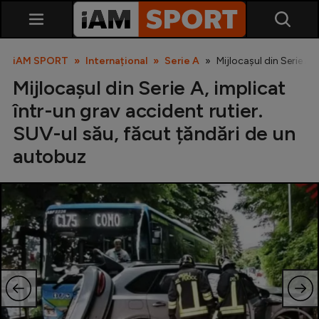
iAM SPORT
Internațional
Serie A
Mijlocașul din Serie A,
Mijlocașul din Serie A, implicat
într-un grav accident rutier.
SUV-ul său, făcut țăndări de un
autobuz
SuperLiga
Liga 2
Cupa României
Echipa Națională
U21
Fotbal feminin