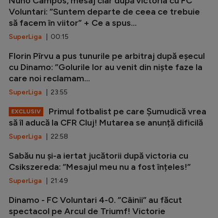
Nuno Campos, mesaj clar după victoria cu FC
Voluntari: ”Suntem departe de ceea ce trebuie
să facem în viitor” + Ce a spus...
SuperLiga
| 00:15
Florin Pîrvu a pus tunurile pe arbitraj după eșecul
cu Dinamo: ”Golurile lor au venit din niște faze la
care noi reclamam...
SuperLiga
| 23:55
Primul fotbalist pe care Șumudică vrea
EXCLUSIV
să îl aducă la CFR Cluj! Mutarea se anunță dificilă
SuperLiga
| 22:58
Sabău nu și-a iertat jucătorii după victoria cu
Csikszereda: ”Mesajul meu nu a fost înțeles!”
SuperLiga
| 21:49
Dinamo - FC Voluntari 4-0. ”Câinii” au făcut
spectacol pe Arcul de Triumf! Victorie