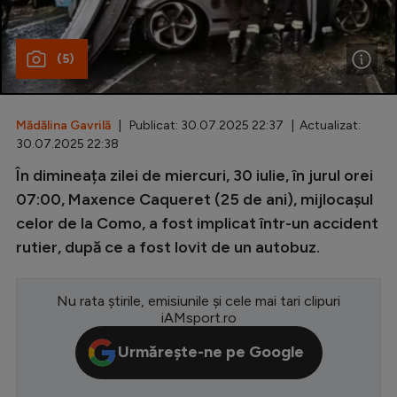
Special
(5)
Diverse
Inedit
Mădălina Gavrilă
| Publicat: 30.07.2025 22:37 | Actualizat:
Clasamente
30.07.2025 22:38
În dimineața zilei de miercuri, 30 iulie, în jurul orei
07:00, Maxence Caqueret (25 de ani), mijlocașul
celor de la Como, a fost implicat într-un accident
Champions League
rutier, după ce a fost lovit de un autobuz.
Europa League
Conference League
Nu rata știrile, emisiunile și cele mai tari clipuri
iAMsport.ro
CM 2026
Urmărește-ne pe Google
Premier League
LaLiga