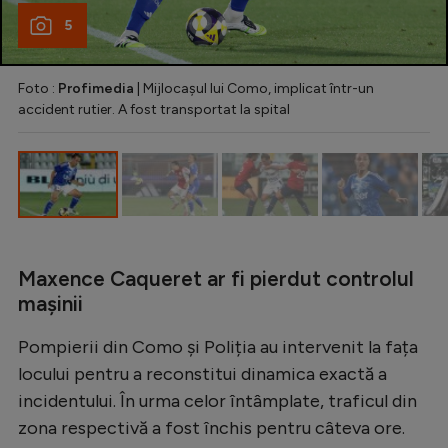
Natație
5
Formula 1
Foto :
Profimedia
| Mijlocașul lui Como, implicat într-un
Gimnastică
accident rutier. A fost transportat la spital
Auto
Rugby
Ciclism
Alte sporturi
Maxence Caqueret ar fi pierdut controlul
JO 2024
mașinii
JO 2026
Pompierii din Como și Poliția au intervenit la fața
locului pentru a reconstitui dinamica exactă a
incidentului. În urma celor întâmplate, traficul din
zona respectivă a fost închis pentru câteva ore.