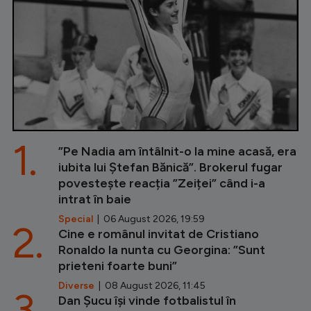
1.
”Pe Nadia am întâlnit-o la mine acasă, era
iubita lui Ștefan Bănică”. Brokerul fugar
povestește reacția ”Zeiței” când i-a
intrat în baie
Special
| 06 August 2026, 19:59
2.
Cine e românul invitat de Cristiano
Ronaldo la nunta cu Georgina: ”Sunt
prieteni foarte buni”
Diverse
| 08 August 2026, 11:45
3.
Dan Șucu își vinde fotbalistul în