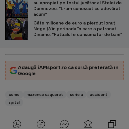
au apropiat pe fostul jucător al Stelei de
Dumnezeu: “L-am cunoscut cu adevărat
acum”
Câte milioane de euro a pierdut Ionuț
Negoiță în perioada în care a patronat
Dinamo: ”Fotbalul e consumator de bani”
Adaugă iAMsport.ro ca sursă preferată în
Google
como
maxence caqueret
serie a
accident
spital