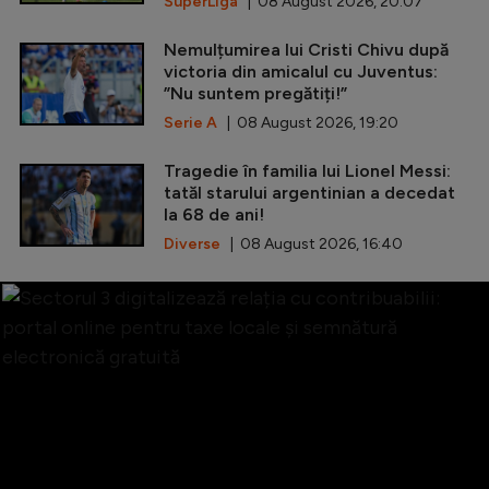
SuperLiga
| 08 August 2026, 20:07
Nemulțumirea lui Cristi Chivu după
victoria din amicalul cu Juventus:
”Nu suntem pregătiți!”
Serie A
| 08 August 2026, 19:20
Tragedie în familia lui Lionel Messi:
tatăl starului argentinian a decedat
la 68 de ani!
Diverse
| 08 August 2026, 16:40