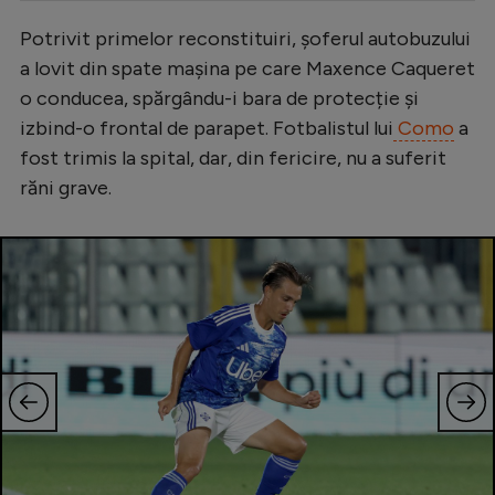
Serie A
Potrivit primelor reconstituiri, șoferul autobuzului
a lovit din spate mașina pe care Maxence Caqueret
Bundesliga
o conducea, spărgându-i bara de protecție și
Ligue 1
izbind-o frontal de parapet. Fotbalistul lui
Como
a
Campionate
fost trimis la spital, dar, din fericire, nu a suferit
răni grave.
Starurile fotbalului
EURO 2024
Stranieri
Clasamente
Tenis
Handbal