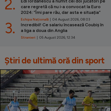
2.
Edi Iordănescu a numit cei doi jucători pe
care regretă că nu i-a convocat la Euro
2024: ”Îmi pare rău, dar asta e situația”
Echipa Națională
| 04 August 2026, 08:03
3.
Incredibil! Ce salariu încasează Coubiș în
a liga a doua din Anglia
Stranieri
| 05 August 2026, 12:34
Știri de ultimă oră din sport