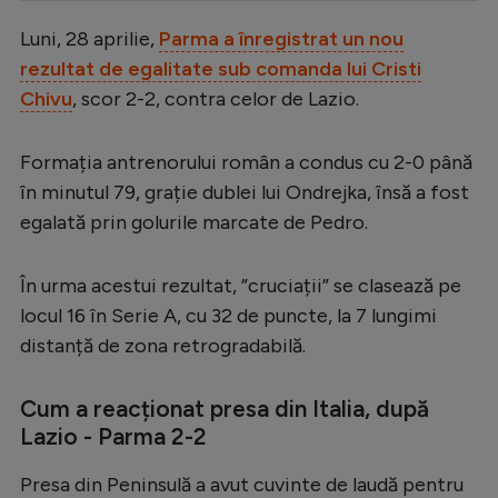
Serie A
Luni, 28 aprilie,
Parma a înregistrat un nou
rezultat de egalitate sub comanda lui Cristi
Bundesliga
Chivu
, scor 2-2, contra celor de Lazio.
Ligue 1
Campionate
Formația antrenorului român a condus cu 2-0 până
în minutul 79, grație dublei lui Ondrejka, însă a fost
Starurile fotbalului
egalată prin golurile marcate de Pedro.
EURO 2024
Stranieri
În urma acestui rezultat, ”cruciații” se clasează pe
locul 16 în Serie A, cu 32 de puncte, la 7 lungimi
Clasamente
distanță de zona retrogradabilă.
Cum a reacționat presa din Italia, după
Lazio - Parma 2-2
Tenis
Handbal
Presa din Peninsulă a avut cuvinte de laudă pentru