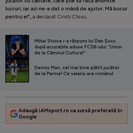
jucător cu calitate, care știe să facă anumite
lucruri, iar azi ne-a dat o mână de ajutor. Mă bucur
pentru el”,
a declarat Cristi Chivu.
CITEȘTE ȘI
Mihai Stoica i-a răspuns lui Dan Șucu
după acuzațiile aduse FCSB-ului: ”Umor
de la Căminul Cultural”
Dennis Man, cel mai bine plătit jucător
de la Parma! Ce salariu are românul
Adaugă iAMsport.ro ca sursă preferată în
Google