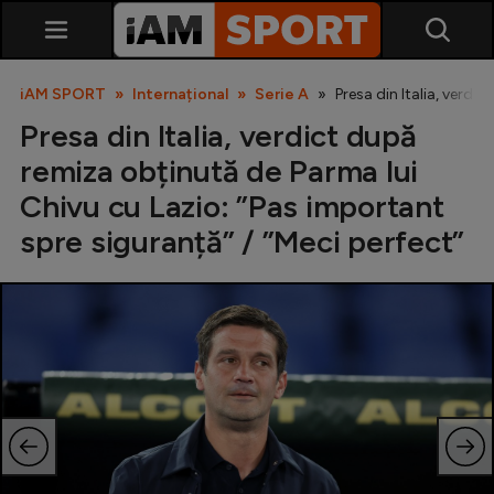
iAM SPORT
Internațional
Serie A
Presa din Italia, verdi
Presa din Italia, verdict după
remiza obținută de Parma lui
Chivu cu Lazio: ”Pas important
spre siguranță” / ”Meci perfect”
SuperLiga
Liga 2
Cupa României
Echipa Națională
U21
Fotbal feminin