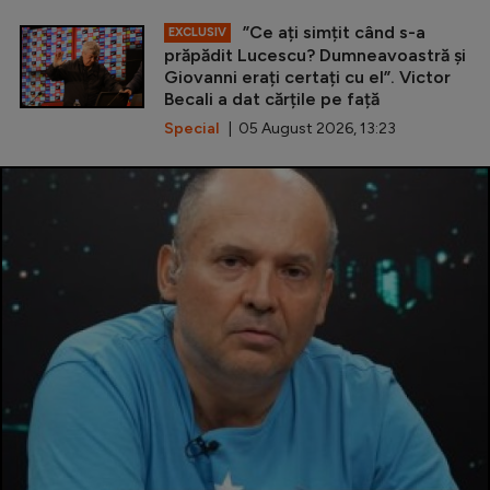
”Ce ați simțit când s-a
EXCLUSIV
prăpădit Lucescu? Dumneavoastră și
Giovanni erați certați cu el”. Victor
Becali a dat cărțile pe față
Special
| 05 August 2026, 13:23