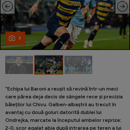
Intră în cont
Creează cont
3
”Echipa lui Baroni a reușit să revină într-un meci
care părea deja decis de sângele rece și precizia
băieților lui Chivu. Galben-albaștrii au trecut în
avantaj cu două goluri datorită dublei lui
Ondrejka, marcate la începutul ambelor reprize:
2-0, scor egalat abia după intrarea pe teren a lui