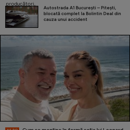
Autostrada A1 București – Pitești,
blocată complet la Bolintin Deal din
cauza unui accident
Cum se menţine în formă soţia lui Leonard
AS.RO