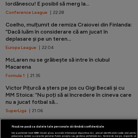
Iordănescu! E posibil să merg la...
Conference League
| 22:28
Coelho, mulțumit de remiza Craiovei din Finlanda:
”Dacă luăm în considerare că am jucat în
deplasare și pe un teren...
Europa League
| 22:04
McLaren nu se grăbește să intre în clubul
Macarena
Formula 1
| 21:35
Victor Pițurcă a șters pe jos cu Gigi Becali și cu
MM Stoica: ”Nu poți să ai încredere în cineva care
nu a jucat fotbal să...
SuperLiga
| 21:06
Marca: ”Rodri i-a spus da Barcelonei!”
Nouă ne pasă ca datele tale personale să rămână confidențiale
LaLiga
| 20:37
Noi și partenerii noștri
1019
stocăm și/sau accesăm informații pe dispozitivul dvs., precum identificatorii cookie unici pentru
prelucrarea datelor cu caracter personal. Puteți accepta sau gestiona preferințele dvs. făcând clic mai jos, respectiv vă