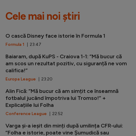
Cele mai noi știri
O cască Disney face istorie în Formula 1
Formula 1
| 23:47
Baiaram, după KuPS - Craiova 1-1: ”Mă bucur că
am scos un rezultat pozitiv, cu siguranță ne vom
califica!”
Europa League
| 23:20
Alin Fică: ”Mă bucur că am simțit ce înseamnă
fotbalul jucând împotriva lui Tromso!” +
Explicațiile lui Folha
Conference League
| 22:52
Varga și-a ieșit din minți după umilința CFR-ului:
”Folha e istorie, poate vine Șumudică sau