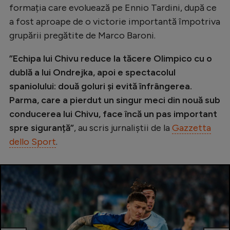
formația care evoluează pe Ennio Tardini, după ce
Natație
a fost aproape de o victorie importantă împotriva
Formula 1
grupării pregătite de Marco Baroni.
Gimnastică
”Echipa lui Chivu reduce la tăcere Olimpico cu o
Auto
dublă a lui Ondrejka, apoi e spectacolul
spaniolului: două goluri și evită înfrângerea.
Rugby
Parma, care a pierdut un singur meci din nouă sub
Ciclism
conducerea lui Chivu, face încă un pas important
Alte sporturi
spre siguranță”
, au scris jurnaliștii de la
Gazzetta
dello Sport
.
JO 2024
JO 2026