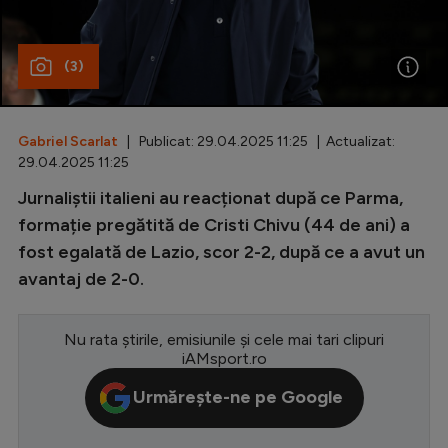
Special
(3)
Diverse
Inedit
Gabriel Scarlat
| Publicat: 29.04.2025 11:25 | Actualizat:
Clasamente
29.04.2025 11:25
Jurnaliștii italieni au reacționat după ce Parma,
formație pregătită de Cristi Chivu (44 de ani) a
fost egalată de Lazio, scor 2-2, după ce a avut un
Champions League
avantaj de 2-0.
Europa League
Conference League
Nu rata știrile, emisiunile și cele mai tari clipuri
iAMsport.ro
CM 2026
Urmărește-ne pe Google
Premier League
LaLiga