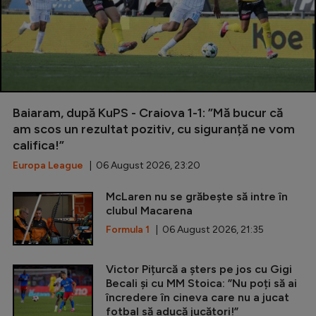
Baiaram, după KuPS - Craiova 1-1: ”Mă bucur că
am scos un rezultat pozitiv, cu siguranță ne vom
califica!”
Europa League
| 06 August 2026, 23:20
McLaren nu se grăbește să intre în
clubul Macarena
Formula 1
| 06 August 2026, 21:35
Victor Pițurcă a șters pe jos cu Gigi
Becali și cu MM Stoica: ”Nu poți să ai
încredere în cineva care nu a jucat
fotbal să aducă jucători!”