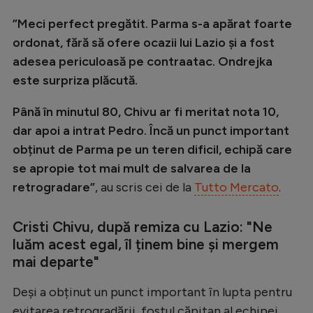
”Meci perfect pregătit. Parma s-a apărat foarte
ordonat, fără să ofere ocazii lui Lazio și a fost
adesea periculoasă pe contraatac. Ondrejka
este surpriza plăcută.
Până în minutul 80, Chivu ar fi meritat nota 10,
dar apoi a intrat Pedro. Încă un punct important
obținut de Parma pe un teren dificil, echipă care
se apropie tot mai mult de salvarea de la
retrogradare”
, au scris cei de la
Tutto Mercato
.
Cristi Chivu, după remiza cu Lazio: "Ne
luăm acest egal, îl ținem bine și mergem
mai departe"
Deși a obținut un punct important în lupta pentru
evitarea retrogradării, fostul căpitan al echipei