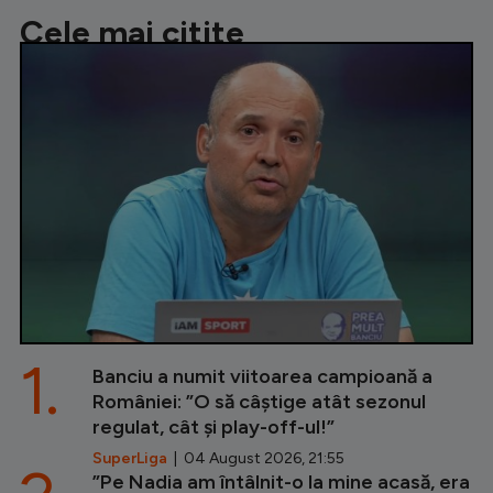
Cele mai citite
1.
Banciu a numit viitoarea campioană a
României: ”O să câștige atât sezonul
regulat, cât și play-off-ul!”
SuperLiga
| 04 August 2026, 21:55
”Pe Nadia am întâlnit-o la mine acasă, era