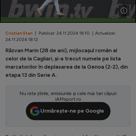
Special
Diverse
Inedit
Cristian Stan
| Publicat: 24.11.2024 18:10 | Actualizat:
24.11.2024 18:12
Clasamente
Răzvan Marin (28 de ani), mijlocașul român al
celor de la Cagliari, și-a trecut numele pe lista
marcatorilor în deplasarea de la Genoa (2-2), din
etapa 13 din Serie A.
Champions League
Europa League
Nu rata știrile, emisiunile și cele mai tari clipuri
iAMsport.ro
Conference League
Urmărește-ne pe Google
CM 2026
Premier League
LaLiga