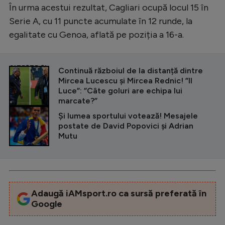
Intră în cont
În urma acestui rezultat, Cagliari ocupă locul 15 în
Creează cont
Serie A, cu 11 puncte acumulate în 12 runde, la
egalitate cu Genoa, aflată pe poziția a 16-a.
CITEȘTE ȘI
Continuă războiul de la distanță dintre
Mircea Lucescu și Mircea Rednic! ”Il
Luce”: ”Câte goluri are echipa lui
marcate?”
Și lumea sportului votează! Mesajele
postate de David Popovici și Adrian
Mutu
Adaugă iAMsport.ro ca sursă preferată în
Google