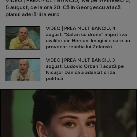
VIDEO | PREA MULT BANCIU, live pe iAMnews.ro,
5 august, de la ora 20. Călin Georgescu atacă
planul aderării la euro
VIDEO | PREA MULT BANCIU, 4
august. ”Safari cu drone” împotriva
civililor din Herson. Imaginile care au
provocat reacția lui Zelenski
VIDEO | PREA MULT BANCIU, 3
august. Ludovic Orban îl acuză pe
Nicușor Dan că a adâncit criza
politică