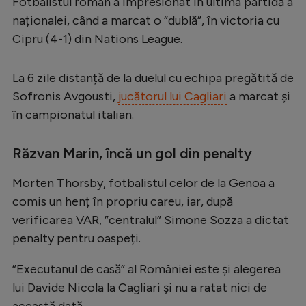
Fotbalistul român a impresionat în ultima partidă a
Serie A
naționalei, când a marcat o ”dublă”, în victoria cu
Cipru (4-1) din Nations League.
Bundesliga
Ligue 1
La 6 zile distanță de la duelul cu echipa pregătită de
Campionate
Sofronis Avgousti,
jucătorul lui Cagliari
a marcat și
în campionatul italian.
Starurile fotbalului
EURO 2024
Răzvan Marin, încă un gol din penalty
Stranieri
Morten Thorsby, fotbalistul celor de la Genoa a
Clasamente
comis un henț în propriu careu, iar, după
verificarea VAR, ”centralul” Simone Sozza a dictat
penalty pentru oaspeți.
”Executanul de casă” al României este și alegerea
Tenis
lui Davide Nicola la Cagliari și nu a ratat nici de
Handbal
această dată.