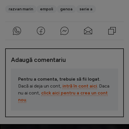
razvan marin
empoli
genoa
serie a
Adaugă comentariu
Pentru a comenta, trebuie să fii logat.
Dacă ai deja un cont,
intră în cont aici
. Daca
nu ai cont,
click aici pentru a crea un cont
nou
.