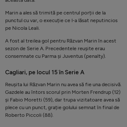
Natație
Marin a ales să trimită pe centrul porții de la
Formula 1
punctul cu var, o execuție ce l-a lăsat neputincios
Gimnastică
pe Nicola Leali.
Auto
A fost al treilea gol pentru Răzvan Marin în acest
Rugby
sezon de Serie A. Precedentele reușite erau
consemnate cu Parma și Juventus (penalty).
Ciclism
Alte sporturi
Cagliari, pe locul 15 în Serie A
JO 2024
Reușita lui Răzvan Marin nu avea să fie una decisivă.
JO 2026
Gazdele au întors scorul prin Morten Frendrup (12)
și Fabio Moretti (59), dar trupa vizitatoare avea să
plece cu un punct, grație golului semnat în final de
Roberto Piccoli (88).