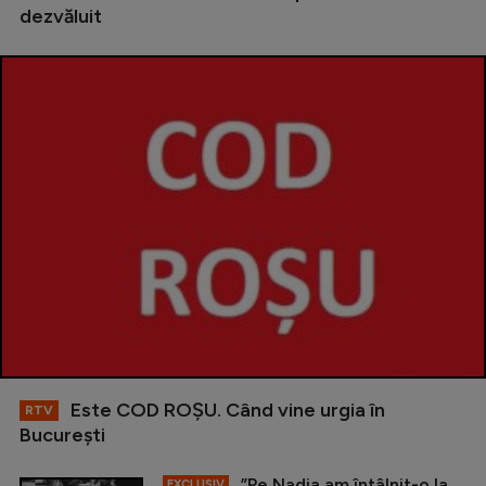
dezvăluit
Este COD ROŞU. Când vine urgia în
RTV
Bucureşti
”Pe Nadia am întâlnit-o la
EXCLUSIV