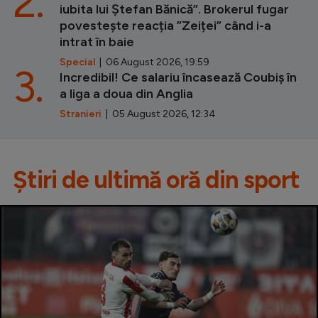
2.
iubita lui Ștefan Bănică”. Brokerul fugar
povestește reacția ”Zeiței” când i-a
intrat în baie
Special
| 06 August 2026, 19:59
3.
Incredibil! Ce salariu încasează Coubiș în
a liga a doua din Anglia
Stranieri
| 05 August 2026, 12:34
Știri de ultimă oră din sport