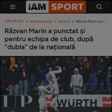
iAM SPORT
Internațional
Serie A
Răzvan Marin a punctat
Răzvan Marin a punctat și
pentru echipa de club, după
”dubla” de la națională
SuperLiga
Liga 2
Cupa României
Echipa Națională
U21
Fotbal feminin