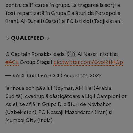
Intră în cont
pentru calificarea în grupe. La tragerea la sorți a
Creează cont
fost repartizată în Grupa E alături de Persepolis
(Iran), Al-Duhail (Qatar) și FC Istiklol (Tadjikistan).
✨ 𝗤𝗨𝗔𝗟𝗜𝗙𝗜𝗘𝗗 ✨
©️ Captain Ronaldo leads 🇸🇦 Al Nassr into the
#ACL
Group Stage!
pic.twitter.com/GvoI2tl4Gp
— #ACL (@TheAFCCL)
August 22, 2023
Iar noua echipă a lui Neymar, Al-Hilal (Arabia
Sudită), cvadruplă câștigătoare a Ligii Campionilor
Asiei, se află în Grupa D, alături de Navbahor
(Uzbekistan), FC Nassaji Mazandaran (Iran) și
Mumbai City (India).