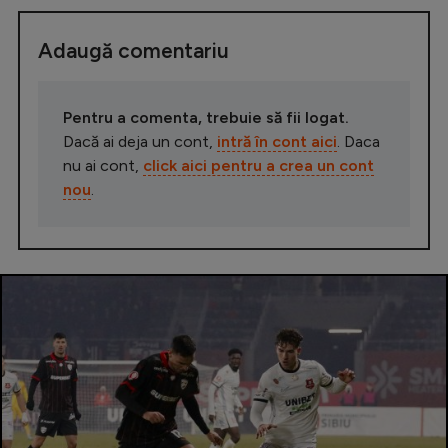
Adaugă comentariu
Pentru a comenta, trebuie să fii logat.
Dacă ai deja un cont,
intră în cont aici
. Daca
nu ai cont,
click aici pentru a crea un cont
nou
.