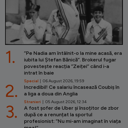
1.
”Pe Nadia am întâlnit-o la mine acasă, era
iubita lui Ștefan Bănică”. Brokerul fugar
povestește reacția ”Zeiței” când i-a
intrat în baie
Special
| 06 August 2026, 19:59
2.
Incredibil! Ce salariu încasează Coubiș în
a liga a doua din Anglia
Stranieri
| 05 August 2026, 12:34
3.
A fost șofer de Uber și însoțitor de zbor
după ce a renunțat la sportul
profesionist: ”Nu mi-am imaginat în viața
mea!”