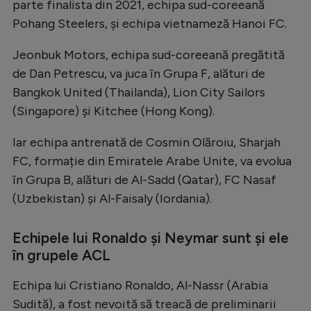
parte finalista din 2021, echipa sud-coreeană
Natație
Pohang Steelers, şi echipa vietnameză Hanoi FC.
Formula 1
Jeonbuk Motors, echipa sud-coreeană pregătită
Gimnastică
de Dan Petrescu, va juca în Grupa F, alături de
Auto
Bangkok United (Thailanda), Lion City Sailors
(Singapore) și Kitchee (Hong Kong).
Rugby
Iar echipa antrenată de Cosmin Olăroiu, Sharjah
Ciclism
FC, formație din Emiratele Arabe Unite, va evolua
Alte sporturi
în Grupa B, alături de Al-Sadd (Qatar), FC Nasaf
JO 2024
(Uzbekistan) şi Al-Faisaly (Iordania).
JO 2026
Echipele lui Ronaldo și Neymar sunt și ele
în grupele ACL
Echipa lui Cristiano Ronaldo, Al-Nassr (Arabia
Sudită), a fost nevoită să treacă de preliminarii