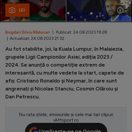
(2)
Special
Diverse
Inedit
Bogdan Silviu Răducan
| Publicat: 24.08.2023 19:28
| Actualizat: 24.08.2023 21:32
Clasamente
Au fot stabilite, joi, la Kuala Lumpur, în Malaiezia,
grupele Ligii Campionilor Asiei, ediția 2023 /
2024. Se anunță o competiție extrem de
interesantă, cu multe vedete la start, capete de
Champions League
afiș: Cristiano Ronaldo și Neymar, în care sunt
Europa League
angrenați și Nicolae Stanciu, Cosmin Olăroiu și
Dan Petrescu.
Conference League
CM 2026
Nu rata știrile, emisiunile și cele mai tari clipuri
Premier League
iAMsport.ro
LaLiga
Urmărește-ne pe Google