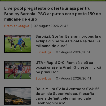
Liverpool pregătește o ofertă uriașă pentru
Bradley Barcola! PSG ar putea cere peste 150 de
milioane de euro
Premier League
| 07 August 2026, 21:46
Surpriză: Ștefan Baiaram, propus la o
echipă din Serie A! ”Poate să dea 5-6
milioane de euro”
SuperLiga
| 07 August 2026, 20:58
UTA - Rapid 0-0. Remiză albă cu
ocazii uriașe la Arad! Giuleștenii urcă
pe primul loc
SuperLiga
| 07 August 2026, 20:41
De la Miura SV la Aventador SVJ: 55
de ani de Super Veloce, filosofia
care a definit cele mai radicale
Lamborghini V12