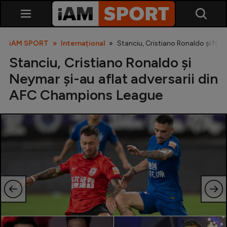
iAM SPORT
Internațional
Stanciu, Cristiano Ronaldo și Ney
Stanciu, Cristiano Ronaldo și
Neymar și-au aflat adversarii din
AFC Champions League
SuperLiga
Liga 2
Cupa României
Echipa Națională
U21
Fotbal feminin