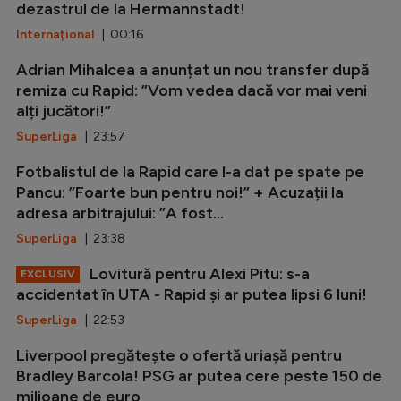
dezastrul de la Hermannstadt!
Internațional
| 00:16
Adrian Mihalcea a anunțat un nou transfer după
remiza cu Rapid: ”Vom vedea dacă vor mai veni
alți jucători!”
SuperLiga
| 23:57
Fotbalistul de la Rapid care l-a dat pe spate pe
Pancu: ”Foarte bun pentru noi!” + Acuzații la
adresa arbitrajului: ”A fost...
SuperLiga
| 23:38
Lovitură pentru Alexi Pitu: s-a
EXCLUSIV
accidentat în UTA - Rapid și ar putea lipsi 6 luni!
SuperLiga
| 22:53
Liverpool pregătește o ofertă uriașă pentru
Bradley Barcola! PSG ar putea cere peste 150 de
milioane de euro