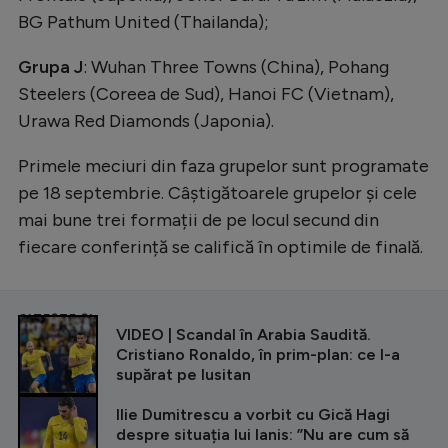
BG Pathum United (Thailanda);
Grupa J
: Wuhan Three Towns (China), Pohang
Steelers (Coreea de Sud), Hanoi FC (Vietnam),
Urawa Red Diamonds (Japonia).
Primele meciuri din faza grupelor sunt programate
pe 18 septembrie. Câștigătoarele grupelor și cele
mai bune trei formații de pe locul secund din
fiecare conferință se califică în optimile de finală.
CITEȘTE ȘI
VIDEO | Scandal în Arabia Saudită.
Cristiano Ronaldo, în prim-plan: ce l-a
supărat pe lusitan
Ilie Dumitrescu a vorbit cu Gică Hagi
despre situația lui Ianis: ”Nu are cum să