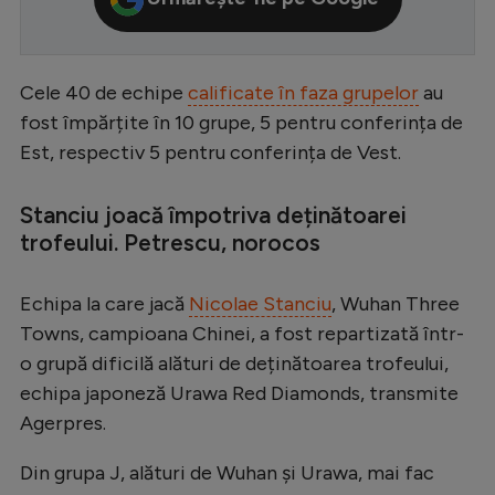
Serie A
Bundesliga
Cele 40 de echipe
calificate în faza grupelor
au
Ligue 1
fost împărțite în 10 grupe, 5 pentru conferința de
Est, respectiv 5 pentru conferința de Vest.
Campionate
Starurile fotbalului
Stanciu joacă împotriva deținătoarei
EURO 2024
trofeului. Petrescu, norocos
Stranieri
Echipa la care jacă
Nicolae Stanciu
, Wuhan Three
Clasamente
Towns, campioana Chinei, a fost repartizată într-
o grupă dificilă alături de deținătoarea trofeului,
echipa japoneză Urawa Red Diamonds, transmite
Agerpres.
Tenis
Din grupa J, alături de Wuhan și Urawa, mai fac
Handbal