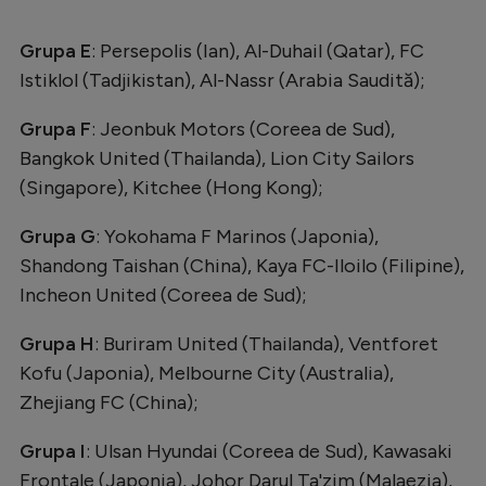
Grupa E
: Persepolis (Ian), Al-Duhail (Qatar), FC
Istiklol (Tadjikistan), Al-Nassr (Arabia Saudită);
Grupa F
: Jeonbuk Motors (Coreea de Sud),
Bangkok United (Thailanda), Lion City Sailors
(Singapore), Kitchee (Hong Kong);
Grupa G
: Yokohama F Marinos (Japonia),
Shandong Taishan (China), Kaya FC-Iloilo (Filipine),
Incheon United (Coreea de Sud);
Grupa H
: Buriram United (Thailanda), Ventforet
Kofu (Japonia), Melbourne City (Australia),
Zhejiang FC (China);
Grupa I
: Ulsan Hyundai (Coreea de Sud), Kawasaki
Frontale (Japonia), Johor Darul Ta'zim (Malaezia),