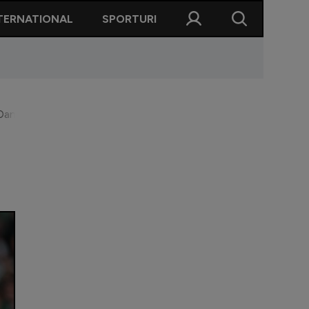
TERNATIONAL
SPORTURI
at Dan Șucu cu Gică Hagi