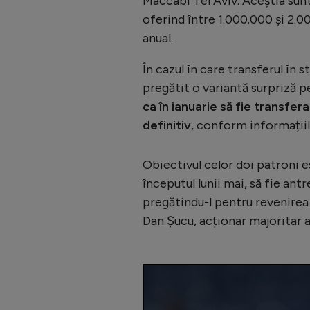
Maccabi Tel Aviv. Aceștia sunt 
oferind între 1.000.000 și 2.0
anual.
În cazul în care transferul în
pregătit o variantă surpriză p
ca în ianuarie să fie transfe
definitiv
, conform informații
Obiectivul celor doi patroni es
începutul lunii mai, să fie ant
pregătindu-l pentru revenirea î
Dan Șucu, acționar majoritar at