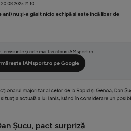
: 20.08.2025 21:10
ni) nu și-a găsit nicio echipă și este încă liber de
e, emisiunile și cele mai tari clipuri iAMsport.ro
rmărește iAMsport.ro pe Google
cționarul majoritar al celor de la Rapid și Genoa, Dan Ș
situația actuală a lui Ianis, luând în considerare un posibi
an Șucu, pact surpriză