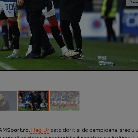
iAMSport.ro
,
Hagi Jr
este dorit și de campioana Israelulu