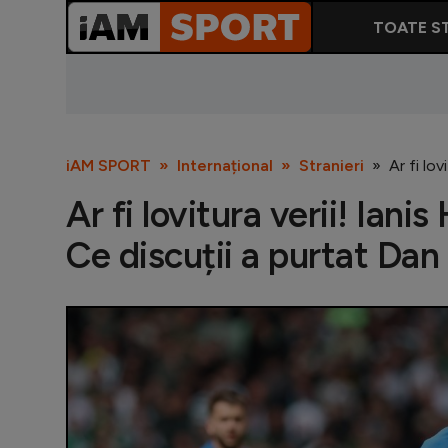
TOATE ST
iAM SPORT
Internațional
Stranieri
Ar fi lo
Ar fi lovitura verii! Iani
Ce discuții a purtat Da