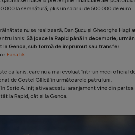
gata să se ridice la pretențiile financiare ale jucătorului
00.000 la semnătură, plus un salariu de 500.000 de euro
 străinătate nu se realizează, Dan Șucu și Gheorghe Hagi a
entru Ianis:
Să joace la Rapid până in decembrie, urmâ
rat la Genoa, sub formă de împrumut sau transfer
lor
Fanatik
.
te ca Ianis, care nu a mai evoluat într-un meci oficial de
renat de Costel Gâlcă în următoarele patru luni,
n Serie A. Inițiativa acestui aranjament vine din partea 
ât la Rapid, cât și la Genoa.