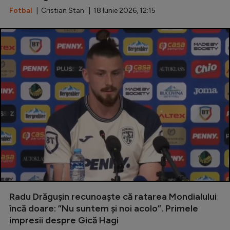
Natație
Fotbal
| Cristian Stan | 18 Iunie 2026, 12:15
Formula 1
Gimnastică
Auto
Rugby
Ciclism
Alte sporturi
JO 2024
JO 2026
Radu Drăgușin recunoaște că ratarea Mondialului
încă doare: ”Nu suntem și noi acolo”. Primele
impresii despre Gică Hagi