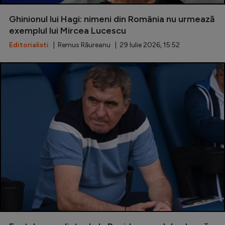
Special
Ghinionul lui Hagi: nimeni din România nu urmează
exemplul lui Mircea Lucescu
Diverse
Editorialisti
| Remus Răureanu | 29 Iulie 2026, 15:52
Inedit
Clasamente
Champions League
Europa League
Conference League
CM 2026
Premier League
LaLiga