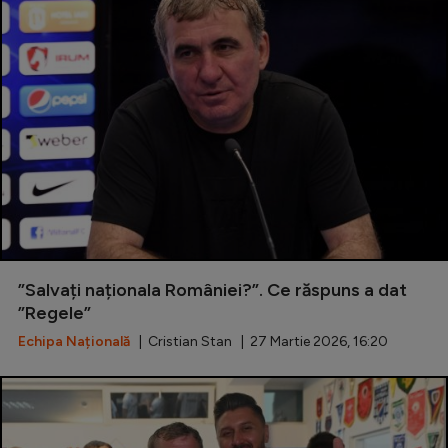
”Salvați naționala României?”. Ce răspuns a dat
”Regele”
Echipa Națională
| Cristian Stan | 27 Martie 2026, 16:20