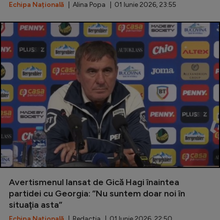
Intră în cont
Echipa Națională
| Alina Popa | 01 Iunie 2026, 23:55
Creează cont
Avertismenul lansat de Gică Hagi înaintea
partidei cu Georgia: ”Nu suntem doar noi în
situaţia asta”
Echipa Națională
| Redactia | 01 Iunie 2026, 22:50