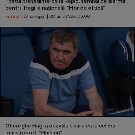
Fostul președinte de la Rapid, semnal de alarmă
pentru Hagi la națională: ”Mor de oftică”
Serie A
Fotbal
| Alina Popa | 28 Iunie 2026, 08:00
Bundesliga
Ligue 1
Campionate
Starurile fotbalului
EURO 2024
Stranieri
Clasamente
Tenis
Gheorghe Hagi a dezvăluit care este cel mai
Handbal
mare regret: ”Ghinion”