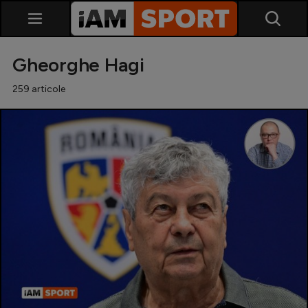
Gheorghe Hagi
259 articole
SuperLiga
Liga 2
Cupa României
Echipa Națională
U21
Fotbal feminin