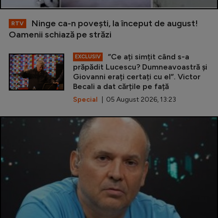
Ninge ca-n povești, la început de august!
RTV
Oamenii schiază pe străzi
”Ce ați simțit când s-a
EXCLUSIV
prăpădit Lucescu? Dumneavoastră și
Giovanni erați certați cu el”. Victor
Becali a dat cărțile pe față
Special
| 05 August 2026, 13:23