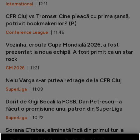
Internațional
| 12:11
CFR Cluj vs Tromsø: Cine pleacă cu prima șansă,
potrivit bookmakerilor? (P)
Conference League
| 11:46
Vozinha, erou la Cupa Mondială 2026, a fost
prezentat la noua echipă. A fost primit ca un star
rock
CM 2026
| 11:21
Nelu Varga s-ar putea retrage de la CFR Cluj
SuperLiga
| 11:09
Dorit de Gigi Becali la FCSB, Dan Petrescu i-a
făcut o promisiune unui patron din SuperLiga
SuperLiga
| 10:22
Sorana Cîrstea, eliminată încă din primul tur la
Toronto