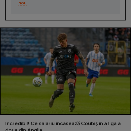
nou
.
Incredibil! Ce salariu încasează Coubiș în a liga a
doua din Anglia