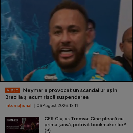
Neymar a provocat un scandal uriaș în
VIDEO
Brazilia și acum riscă suspendarea
Internațional
| 06 August 2026, 12:11
CFR Cluj vs Tromsø: Cine pleacă cu
prima șansă, potrivit bookmakerilor?
(P)