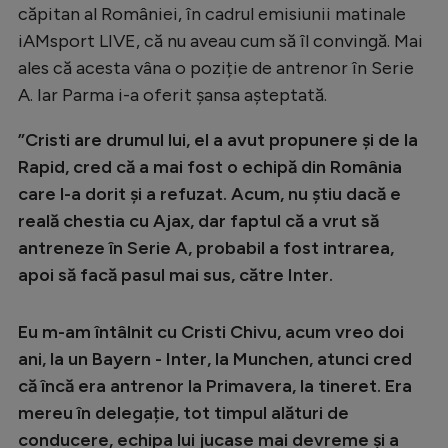
Intră în cont
căpitan al României, în cadrul emisiunii matinale
Creează cont
iAMsport LIVE, că nu aveau cum să îl convingă. Mai
ales că acesta vâna o poziție de antrenor în Serie
A. Iar Parma i-a oferit șansa așteptată.
”Cristi are drumul lui, el a avut propunere și de la
Rapid, cred că a mai fost o echipă din România
care l-a dorit și a refuzat. Acum, nu știu dacă e
reală chestia cu Ajax, dar faptul că a vrut să
antreneze în Serie A, probabil a fost intrarea,
apoi să facă pasul mai sus, către Inter.
Eu m-am întâlnit cu Cristi Chivu, acum vreo doi
ani, la un Bayern - Inter, la Munchen, atunci cred
că încă era antrenor la Primavera, la tineret. Era
mereu în delegație, tot timpul alături de
conducere, echipa lui jucase mai devreme și a