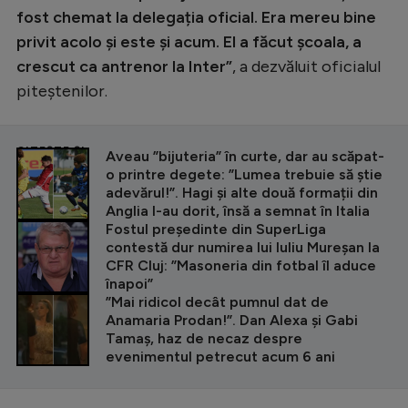
fost chemat la delegația oficial. Era mereu bine
privit acolo și este și acum. El a făcut școala, a
crescut ca antrenor la Inter”
, a dezvăluit oficialul
piteștenilor.
CITEȘTE ȘI
Aveau ”bijuteria” în curte, dar au scăpat-
o printre degete: ”Lumea trebuie să știe
adevărul!”. Hagi și alte două formații din
Anglia l-au dorit, însă a semnat în Italia
Fostul președinte din SuperLiga
contestă dur numirea lui Iuliu Mureșan la
CFR Cluj: ”Masoneria din fotbal îl aduce
înapoi”
”Mai ridicol decât pumnul dat de
Anamaria Prodan!”. Dan Alexa și Gabi
Tamaș, haz de necaz despre
evenimentul petrecut acum 6 ani