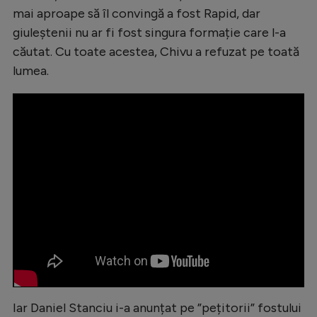
mai aproape să îl convingă a fost Rapid, dar
Natație
giuleștenii nu ar fi fost singura formație care l-a
Formula 1
căutat. Cu toate acestea, Chivu a refuzat pe toată
Gimnastică
lumea.
Auto
Rugby
Ciclism
Alte sporturi
JO 2024
JO 2026
Iar Daniel Stanciu i-a anunțat pe ”pețitorii” fostului