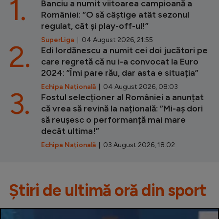
1.
Banciu a numit viitoarea campioană a
României: ”O să câștige atât sezonul
regulat, cât și play-off-ul!”
SuperLiga
| 04 August 2026, 21:55
2.
Edi Iordănescu a numit cei doi jucători pe
care regretă că nu i-a convocat la Euro
2024: ”Îmi pare rău, dar asta e situația”
Echipa Națională
| 04 August 2026, 08:03
3.
Fostul selecționer al României a anunțat
că vrea să revină la națională: ”Mi-aș dori
să reușesc o performanță mai mare
decât ultima!”
Echipa Națională
| 03 August 2026, 18:02
Știri de ultimă oră din sport