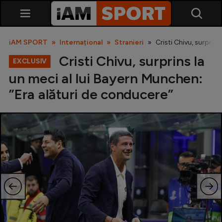
iAM SPORT
Internațional
Stranieri
Cristi Chivu, surprin
Cristi Chivu, surprins la
EXCLUSIV
un meci al lui Bayern Munchen:
”Era alături de conducere”
SuperLiga
Liga 2
Cupa României
Echipa Națională
U21
Fotbal feminin