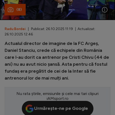
Special
(8)
Diverse
Inedit
Radu Bordei
| Publicat: 26.10.2025 11:19 | Actualizat:
26.10.2025 12:46
Clasamente
Actualul director de imagine de la FC Argeș,
Daniel Stanciu, crede că echipele din România
care l-au dorit ca antrenor pe Cristi Chivu (44 de
ani) nu au avut nicio șansă. Asta pentru că fostul
Champions League
fundaș era pregătit de cei de la Inter să fie
Europa League
antrenorul lor de mai mulți ani.
Conference League
Nu rata știrile, emisiunile și cele mai tari clipuri
CM 2026
iAMsport.ro
Premier League
Urmărește-ne pe Google
LaLiga