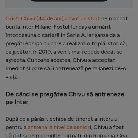
Serie A
Cristi Chivu (44 de ani) a avut un start
de mandat
Bundesliga
bun la Inter Milano. Fostul fundaș a urmărit
Ligue 1
întotdeauna o carieră în Serie A, iar șansa de a
Campionate
pregăti echipa cu care a realizat o triplă istorică,
ca jucător, în 2010, a venit mai repede decât se
Starurile fotbalului
aștepta. Cu toate acestea, Chivu a acceptat
EURO 2024
imediat și pare că îi antrenează pe milanezi de-o
viață.
Stranieri
Clasamente
De când se pregătea Chivu să antreneze
pe Inter
După ce a părăsit echipa de tineret a Interului
Tenis
pentru a
antrena la nivel de senior
i, Chivu a fost
Handbal
căutat și de mai multe formații din România. Cea