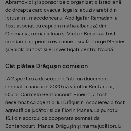
Abramovici și sponsoriza o organizație israeliană
de dreapta care evacua ilegal și abuziv arabi din
Ierusalim, macedoneanul Abdilgafar Ramadani a
fost asociat cu capi din mafia albaneză din
Germania, românii Ioan și Victor Becali au fost
condamnați pentru evaziune fiscală, Jorge Mendes
și Raiola au fost și ei investigați pentru fraudă.
Cât plătea Drăgușin comision
iAMsport.ro a descoperit într-un document
semnat în ianuarie 2020 că vărul lui Bentancur,
Oscar Carmelo Bentancourt Pineiro, a fost
desemnat ca agent al lui Drăgușin. Asocierea a fost
agreată de jucător și de Florin Manea. La punctul
16.1 din acordul de cooperare semnat de
Bentancourt, Manea, Drăgușin și mama jucătorului