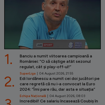
1.
Banciu a numit viitoarea campioană a
României: ”O să câștige atât sezonul
regulat, cât și play-off-ul!”
SuperLiga
| 04 August 2026, 21:55
2.
Edi Iordănescu a numit cei doi jucători pe
care regretă că nu i-a convocat la Euro
2024: ”Îmi pare rău, dar asta e situația”
Echipa Națională
| 04 August 2026, 08:03
3.
Incredibil! Ce salariu încasează Coubiș în