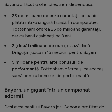
Intră în cont
Bavaria a făcut o ofertă extrem de serioasă:
Creează cont
23 de milioane de euro
garantați, cu banii
plătiți într-o singură tranșă. În comparație,
Tottenham oferea 25 de milioane garantați,
dar cu banii eșalonați pe 3 ani
2 (două) milioane de euro
, clauză dacă
Drăgușin joacă în 15 meciuri pentru Bayern
5 milioane pentru alte bonusuri de
performanță
. Tottenham oferea și ea aceeași
sumă pentru bonusuri de performanță
Bayern, un gigant într-un campionat
adormit
Deși avea banii lui Bayern jos, Genoa a profitat de