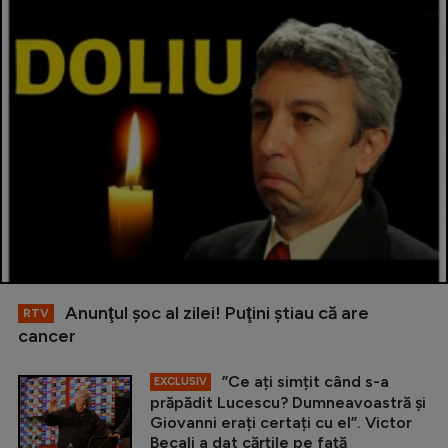
Anunţul şoc al zilei! Puţini ştiau că are
RTV
cancer
”Ce ați simțit când s-a
EXCLUSIV
prăpădit Lucescu? Dumneavoastră și
Giovanni erați certați cu el”. Victor
Becali a dat cărțile pe față