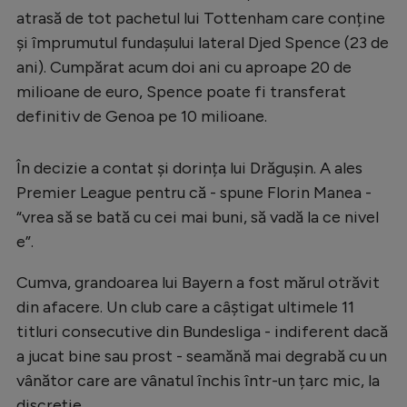
atrasă de tot pachetul lui Tottenham care conține
și împrumutul fundașului lateral Djed Spence (23 de
ani). Cumpărat acum doi ani cu aproape 20 de
milioane de euro, Spence poate fi transferat
definitiv de Genoa pe 10 milioane.
În decizie a contat și dorința lui Drăgușin. A ales
Premier League pentru că - spune Florin Manea -
“vrea să se bată cu cei mai buni, să vadă la ce nivel
e”.
Cumva, grandoarea lui Bayern a fost mărul otrăvit
din afacere. Un club care a câștigat ultimele 11
titluri consecutive din Bundesliga - indiferent dacă
a jucat bine sau prost - seamănă mai degrabă cu un
vânător care are vânatul închis într-un țarc mic, la
discreție.