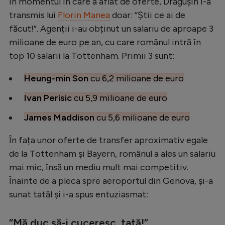
În momentul în care a aflat de oferte, Drăgușin i-a
transmis lui
Florin Manea
doar: “Știi ce ai de
făcut!”. Agenții i-au obținut un salariu de aproape 3
milioane de euro pe an, cu care românul intră în
top 10 salarii la Tottenham. Primii 3 sunt:
Heung-min Son
cu 6,2 milioane de euro
Ivan Perisic
cu 5,9 milioane de euro
James Maddison
cu 5,6 milioane de euro
În fața unor oferte de transfer aproximativ egale
de la Tottenham și Bayern, românul a ales un salariu
mai mic, însă un mediu mult mai competitiv.
Înainte de a pleca spre aeroportul din Genova, și-a
sunat tatăl și i-a spus entuziasmat:
“Mă duc să-i cuceresc, tată!”