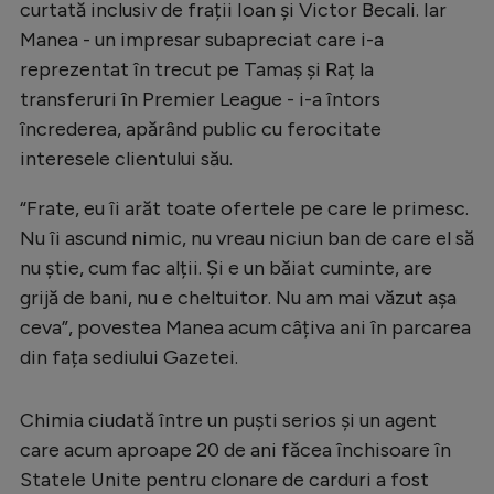
curtată inclusiv de frații Ioan și Victor Becali. Iar
Manea - un impresar subapreciat care i-a
reprezentat în trecut pe Tamaș și Raț la
transferuri în Premier League - i-a întors
încrederea, apărând public cu ferocitate
interesele clientului său.
“Frate, eu îi arăt toate ofertele pe care le primesc.
Nu îi ascund nimic, nu vreau niciun ban de care el să
nu știe, cum fac alții. Și e un băiat cuminte, are
grijă de bani, nu e cheltuitor. Nu am mai văzut așa
ceva”, povestea Manea acum câțiva ani în parcarea
din fața sediului Gazetei.
Chimia ciudată între un puști serios și un agent
care acum aproape 20 de ani făcea închisoare în
Statele Unite pentru clonare de carduri a fost