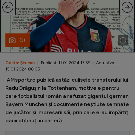
Special
Diverse
Inedit
(3)
Clasamente
Costin Ștucan
| Publicat: 11.01.2024 13:59 | Actualizat:
15.01.2024 08:05
Champions League
iAMsport.ro publică astăzi culisele transferului lui
Radu Drăgușin la Tottenham, motivele pentru
Europa League
care fotbalistul român a refuzat gigantul german
Conference League
Bayern Munchen și documente neștiute semnate
CM 2026
de jucător și impresarii săi, prin care erau împărțiți
banii obținuți în carieră.
Premier League
LaLiga