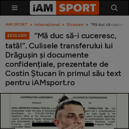
iAM SPORT
Internațional
Stranieri
“Mă duc să-i cuceresc
“Mă duc să-i cuceresc,
EXCLUSIV
tată!”. Culisele transferului lui
Drăgușin și documente
confidențiale, prezentate de
Costin Ștucan în primul său text
SuperLiga
pentru iAMsport.ro
Liga 2
Cupa României
Echipa Națională
U21
Fotbal feminin