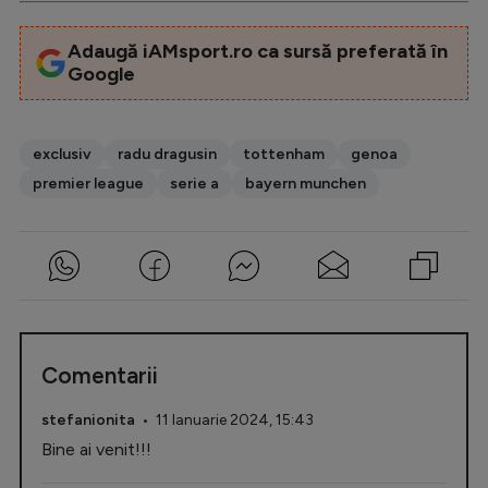
Adaugă iAMsport.ro ca sursă preferată în
Google
exclusiv
radu dragusin
tottenham
genoa
premier league
serie a
bayern munchen
Comentarii
stefanionita
• 11 Ianuarie 2024, 15:43
Bine ai venit!!!