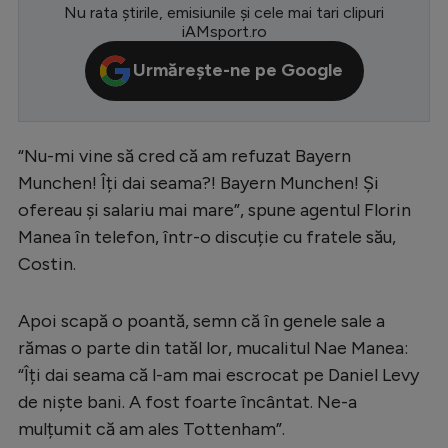
Nu rata știrile, emisiunile și cele mai tari clipuri
Serie A
iAMsport.ro
Bundesliga
Urmărește-ne pe Google
Ligue 1
Campionate
“Nu-mi vine să cred că am refuzat Bayern
Starurile fotbalului
Munchen! Îți dai seama?! Bayern Munchen! Și
ofereau și salariu mai mare”, spune agentul Florin
EURO 2024
Manea în telefon, într-o discuție cu fratele său,
Stranieri
Costin.
Clasamente
Apoi scapă o poantă, semn că în genele sale a
rămas o parte din tatăl lor, mucalitul Nae Manea:
“Îți dai seama că l-am mai escrocat pe Daniel Levy
Tenis
de niște bani. A fost foarte încântat. Ne-a
mulțumit că am ales Tottenham”.
Handbal