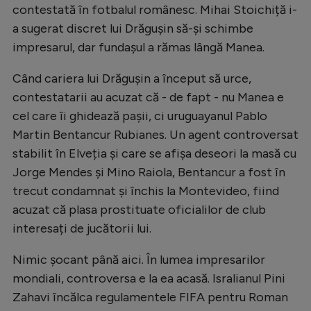
contestată în fotbalul românesc. Mihai Stoichiță i-
a sugerat discret lui Drăgușin să-și schimbe
impresarul, dar fundașul a rămas lângă Manea.
Când cariera lui Drăgușin a început să urce,
contestatarii au acuzat că - de fapt - nu Manea e
cel care îi ghidează pașii, ci uruguayanul Pablo
Martin Bentancur Rubianes. Un agent controversat
stabilit în Elveția și care se afișa deseori la masă cu
Jorge Mendes și Mino Raiola, Bentancur a fost în
trecut condamnat și închis la Montevideo, fiind
acuzat că plasa prostituate oficialilor de club
interesați de jucătorii lui.
Nimic șocant până aici. În lumea impresarilor
mondiali, controversa e la ea acasă. Isralianul Pini
Zahavi încălca regulamentele FIFA pentru Roman