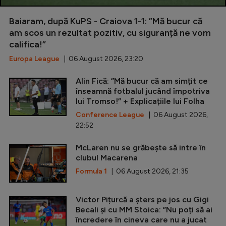
Baiaram, după KuPS - Craiova 1-1: ”Mă bucur că
am scos un rezultat pozitiv, cu siguranță ne vom
califica!”
Europa League
| 06 August 2026, 23:20
Alin Fică: ”Mă bucur că am simțit ce
înseamnă fotbalul jucând împotriva
lui Tromso!” + Explicațiile lui Folha
Conference League
| 06 August 2026,
22:52
McLaren nu se grăbește să intre în
clubul Macarena
Formula 1
| 06 August 2026, 21:35
Victor Pițurcă a șters pe jos cu Gigi
Becali și cu MM Stoica: ”Nu poți să ai
încredere în cineva care nu a jucat