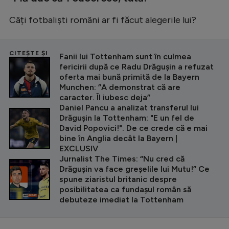
Câți fotbaliști români ar fi făcut alegerile lui?
CITEȘTE ȘI
Fanii lui Tottenham sunt în culmea
fericirii după ce Radu Drăgușin a refuzat
oferta mai bună primită de la Bayern
Munchen: ”A demonstrat că are
caracter. Îl iubesc deja”
Daniel Pancu a analizat transferul lui
Drăgușin la Tottenham: "E un fel de
David Popovici!". De ce crede că e mai
bine în Anglia decât la Bayern |
EXCLUSIV
Jurnalist The Times: “Nu cred că
Drăgușin va face greșelile lui Mutu!” Ce
spune ziaristul britanic despre
posibilitatea ca fundașul român să
debuteze imediat la Tottenham