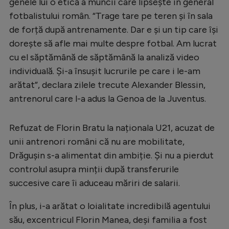
genele lui o etică a muncii care lipsește în general
fotbalistului român. “Trage tare pe teren și în sala
de forță după antrenamente. Dar e și un tip care își
dorește să afle mai multe despre fotbal. Am lucrat
cu el săptămână de săptămână la analiză video
individuală. Și-a însușit lucrurile pe care i le-am
arătat”, declara zilele trecute Alexander Blessin,
antrenorul care l-a adus la Genoa de la Juventus.
Refuzat de Florin Bratu la naționala U21, acuzat de
unii antrenori români că nu are mobilitate,
Drăgușin s-a alimentat din ambiție. Și nu a pierdut
controlul asupra minții după transferurile
succesive care îi aduceau măriri de salarii.
În plus, i-a arătat o loialitate incredibilă agentului
său, excentricul Florin Manea, deși familia a fost