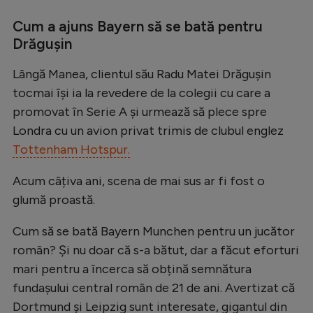
Natație
Cum a ajuns Bayern să se bată pentru
Formula 1
Drăgușin
Gimnastică
Lângă Manea, clientul său Radu Matei Drăgușin
Auto
tocmai își ia la revedere de la colegii cu care a
promovat în Serie A și urmează să plece spre
Rugby
Londra cu un avion privat trimis de clubul englez
Ciclism
Tottenham Hotspur.
Alte sporturi
Acum câțiva ani, scena de mai sus ar fi fost o
JO 2024
glumă proastă.
JO 2026
Cum să se bată Bayern Munchen pentru un jucător
român? Și nu doar că s-a bătut, dar a făcut eforturi
mari pentru a încerca să obțină semnătura
fundașului central român de 21 de ani. Avertizat că
Dortmund și Leipzig sunt interesate, gigantul din