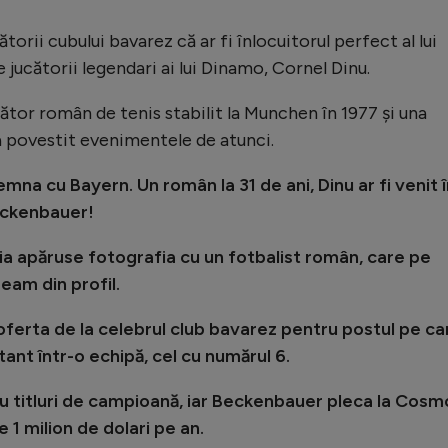
torii cubului bavarez că ar fi înlocuitorul perfect al lui
 jucătorii legendari ai lui Dinamo, Cornel Dinu.
cător român de tenis stabilit la Munchen în 1977 și una
a povestit evenimentele de atunci.
mna cu Bayern. Un român la 31 de ani, Dinu ar fi venit î
Beckenbauer!
ia apăruse fotografia cu un fotbalist român, care pe
eam din profil.
a oferta de la celebrul club bavarez pentru postul pe ca
tant într-o echipă, cel cu numărul 6.
u titluri de campioană, iar Beckenbauer pleca la Cosm
 1 milion de dolari pe an.