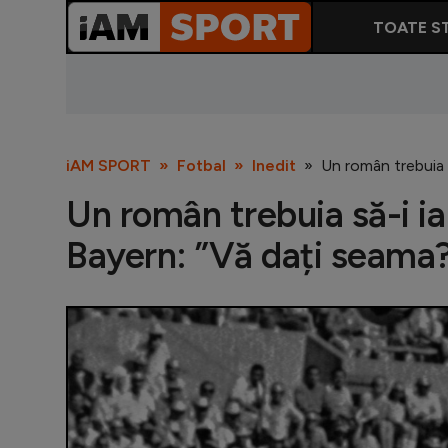
TOATE ST
iAM SPORT
Fotbal
Inedit
Un român trebuia s
Un român trebuia să-i ia
Bayern: ”Vă dați seama