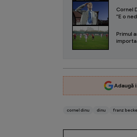
Cornel D
”E o ned
Primul a
importa
Adaugă i
cornel dinu
dinu
franz beck