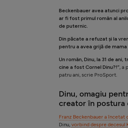
Beckenbauer avea atunci prob
ar fi fost primul român al anil
de puternic.
Din păcate a refuzat și la vr
pentru a avea grijă de mama lui
Un român, Dinu, la 31 de ani,
cine a fost Cornel Dinu?!”
, a
patru ani, scrie ProSport.
Dinu, omagiu pentr
creator în postura
Franz Beckenbauer a încetat di
Dinu,
vorbind despre decesul K