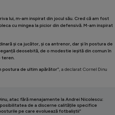
iva lui, m-am inspirat din jocul său. Cred că am fost
pleca cu mingea la picior din defensivă. M-am inspirat
nară și ca jucător, și ca antrenor, dar și în postura de
eleganță deosebită, de o modestie ieșită din comun în
e teren.
n postura de ultim apărător”
, a declarat Cornel Dinu
Dinu, atac fără menajamente la Andrei Nicolescu:
posibilitatea de a discerne calitățile specifice
osturile pe care evoluează fotbaliștii”