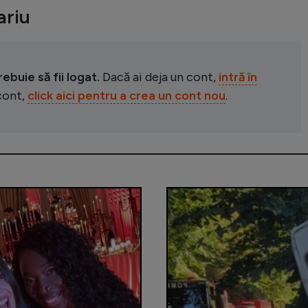
riu
buie să fii logat.
Dacă ai deja un cont,
intră în
 cont,
click aici pentru a crea un cont nou
.