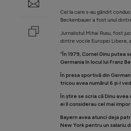
Cel la care s-au gândit conducă
Beckenbauer a fost unul dintre
Jurnalistul Mihai Rusu, fost ju
dintre vocile Europei Libere, 
”În 1979, Cornel Dinu putea se
Germania în locul lui Franz 
În presa sportivă din German
tricou avea numărul 6 și-l ved
În știre se scria că Dinu ave
ei îl considerau cel mai impor
Bayern avea atunci deja patr
New York pentru un salariu de