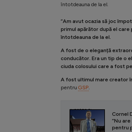
întotdeauna de la el.
”Am avut ocazia să joc împotr
primul apărător după el care 
întotdeauna de la el.
A fost de o eleganță extraordi
conducător. Era un tip de o 
ciuda colosului care a fost p
A fost ultimul mare creator î
pentru
GSP
.
CITEȘTE ȘI
Cornel 
”Nu are 
pentru p