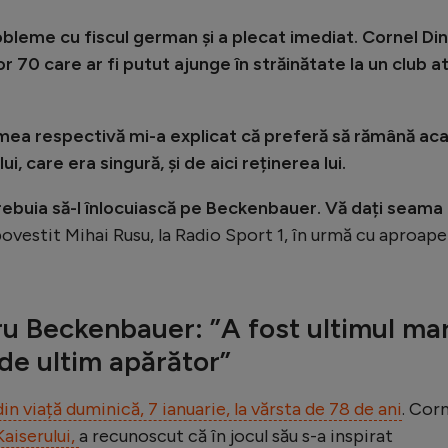
leme cu fiscul german și a plecat imediat. Cornel Di
or 70 care ar fi putut ajunge în străinătate la un club a
emea respectivă mi-a explicat că preferă să rămână ac
, care era singură, și de aici reținerea lui.
 trebuia să-l înlocuiască pe Beckenbauer. Vă dați seama
 povestit Mihai Rusu, la Radio Sport 1, în urmă cu aproape
u Beckenbauer: ”A fost ultimul ma
 de ultim apărător”
n viață duminică, 7 ianuarie, la vărsta de 78 de ani
. Cor
aiserului,
a recunoscut că în jocul său s-a inspirat