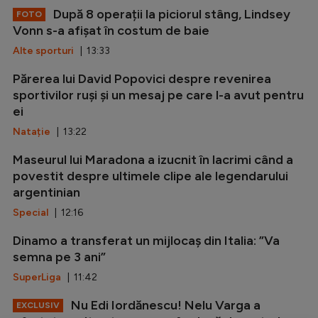
După 8 operații la piciorul stâng, Lindsey
FOTO
Vonn s-a afișat în costum de baie
Alte sporturi
| 13:33
Părerea lui David Popovici despre revenirea
sportivilor ruși și un mesaj pe care l-a avut pentru
ei
Natație
| 13:22
Maseurul lui Maradona a izucnit în lacrimi când a
povestit despre ultimele clipe ale legendarului
argentinian
Special
| 12:16
Dinamo a transferat un mijlocaș din Italia: ”Va
semna pe 3 ani”
SuperLiga
| 11:42
Nu Edi Iordănescu! Nelu Varga a
EXCLUSIV