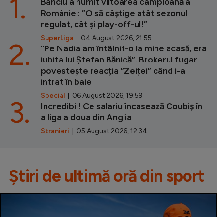
1.
Banciu a numit viitoarea campioană a
României: ”O să câștige atât sezonul
regulat, cât și play-off-ul!”
SuperLiga
| 04 August 2026, 21:55
2.
”Pe Nadia am întâlnit-o la mine acasă, era
iubita lui Ștefan Bănică”. Brokerul fugar
povestește reacția ”Zeiței” când i-a
intrat în baie
Special
| 06 August 2026, 19:59
3.
Incredibil! Ce salariu încasează Coubiș în
a liga a doua din Anglia
Stranieri
| 05 August 2026, 12:34
Știri de ultimă oră din sport