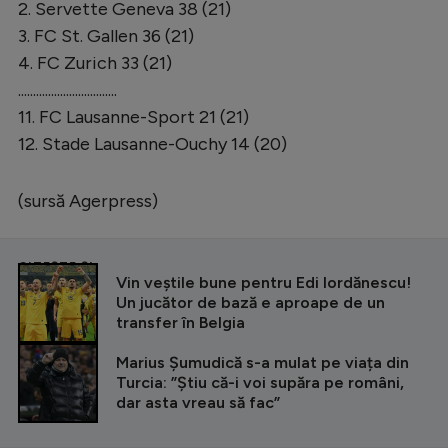
Intră în cont
2. Servette Geneva 38 (21)
3. FC St. Gallen 36 (21)
Creează cont
4. FC Zurich 33 (21)
.................................
11. FC Lausanne-Sport 21 (21)
12. Stade Lausanne-Ouchy 14 (20)
(sursă Agerpress)
CITEȘTE ȘI
Vin veștile bune pentru Edi Iordănescu!
Un jucător de bază e aproape de un
transfer în Belgia
Marius Șumudică s-a mulat pe viața din
Turcia: ”Știu că-i voi supăra pe români,
dar asta vreau să fac”