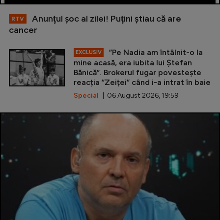
Anunţul şoc al zilei! Puţini ştiau că are
RTV
cancer
”Pe Nadia am întâlnit-o la
EXCLUSIV
mine acasă, era iubita lui Ștefan
Bănică”. Brokerul fugar povestește
reacția ”Zeiței” când i-a intrat în baie
Special
| 06 August 2026, 19:59