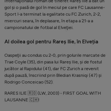
Internaţionalul român de tineret Rareş Ilie a dat un
Serie A
gol şi o pasă de gol în meciul pe care FC Lausanne-
Sport l-a terminat la egalitate cu FC Zurich, 2-2,
Bundesliga
miercuri seara, în deplasare, în etapa a 21-a a
Ligue 1
campionatului de fotbal al Elveţiei.
Campionate
Al doilea gol pentru Rareș Ilie, în Elveția
Starurile fotbalului
EURO 2024
Oaspeţii au condus cu 2-0, prin golurile marcate de
Trae Coyle (35), din pasa lui Rareş Ilie, şi de fostul
Stranieri
jucător al Rapidului (41), dar FC Zurich a revenit
Clasamente
după pauză, înscriind prin Bledian Krasniqi (47) şi
Rodrigo Conceicao (52).
RARES ILIE 🇷🇴 (LW, 2003) - FIRST GOAL WITH
Tenis
LAUSANNE 🇨🇭!
Handbal