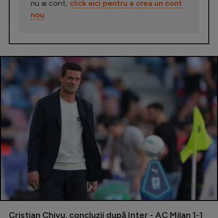
nu ai cont,
click aici pentru a crea un cont
nou
.
Cristian Chivu, concluzii după Inter - AC Milan 1-1