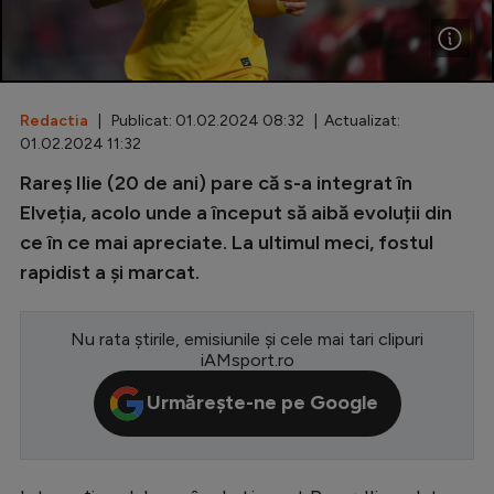
Special
Diverse
Inedit
Redactia
| Publicat: 01.02.2024 08:32 | Actualizat:
01.02.2024 11:32
Clasamente
Rareș Ilie (20 de ani) pare că s-a integrat în
Elveția, acolo unde a început să aibă evoluții din
ce în ce mai apreciate. La ultimul meci, fostul
rapidist a și marcat.
Champions League
Europa League
Nu rata știrile, emisiunile și cele mai tari clipuri
iAMsport.ro
Conference League
Urmărește-ne pe Google
CM 2026
Premier League
LaLiga