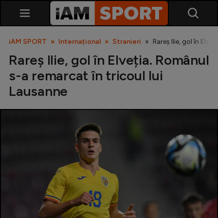
iAM SPORT
Internațional
Stranieri
Rareș Ilie, gol în Elv
Rareș Ilie, gol în Elveția. Românul
s-a remarcat în tricoul lui
Lausanne
SuperLiga
Liga 2
Cupa României
Echipa Națională
U21
Fotbal feminin