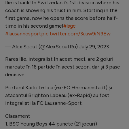
Ilie is back! In Switzerland's 1st division where his
Natație
coach is showing his trust in him. Starting in the
Formula 1
first game, now he opens the score before half-
time in his second game!
#lsgc
Gimnastică
#lausannesport
pic.twitter.com/3uuw9iN9Ew
Auto
— Alex Scout (@AlexScoutRo)
July 29, 2023
Rugby
Rareş Ilie, integralist în acest meci, are 2 goluri
Ciclism
marcate în 16 partide în acest sezon, dar şi 3 pase
Alte sporturi
decisive.
JO 2024
Portarul Karlo Letica (ex-FC Hermannstadt) şi
JO 2026
atacantul Brighton Labeau (ex-Rapid) au fost
integralişti la FC Lausanne-Sport.
Clasament
1. BSC Young Boys 44 puncte (21 jocuri)