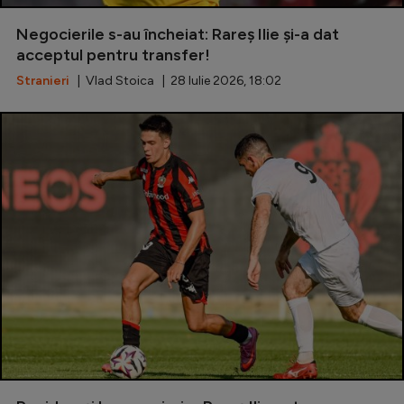
Special
Negocierile s-au încheiat: Rareș Ilie și-a dat
acceptul pentru transfer!
Diverse
Stranieri
| Vlad Stoica | 28 Iulie 2026, 18:02
Inedit
Clasamente
Champions League
Europa League
Conference League
CM 2026
Premier League
LaLiga