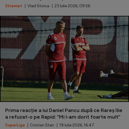
Natație
Stranieri
| Vlad Stoica | 23 Iulie 2026, 09:56
Formula 1
Gimnastică
Auto
Rugby
Ciclism
Alte sporturi
JO 2024
JO 2026
Prima reacție a lui Daniel Pancu după ce Rareș Ilie
a refuzat-o pe Rapid: ”Mi l-am dorit foarte mult”
SuperLiga
| Cristian Stan | 19 Iulie 2026, 16:47