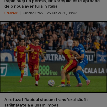
Rapid nu și l-a permis, iar Rareș Ilie este aproape
de o nouă aventură în Italia
Serie A
Stranieri
| Cristian Stan | 25 Iulie 2026, 09:02
Bundesliga
Ligue 1
Campionate
Starurile fotbalului
EURO 2024
Stranieri
Clasamente
Tenis
A refuzat Rapidul și acum transferul său în
Handbal
străinătate a ajuns în impas