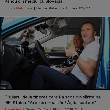
Pancu din meciul cu Slovacia
Echipa Națională
| Denisa Ștefan | 20 Iunie 2025, 11:15
Titularul de la tineret care l-a scos din sărite pe
MM Stoica: "Are zero realizări! Ăștia suntem"
SuperLiga
| George Drafta | 18 Iunie 2025, 01:15