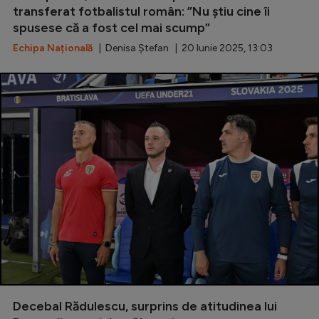
transferat fotbalistul român: ”Nu știu cine îi
spusese că a fost cel mai scump”
Echipa Națională
| Denisa Ștefan | 20 Iunie 2025, 13:03
Decebal Rădulescu, surprins de atitudinea lui