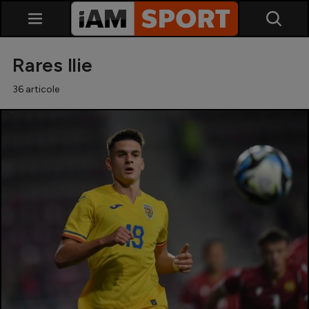
Rares Ilie
36 articole
SuperLiga
Liga 2
Cupa României
Echipa Națională
U21
Fotbal feminin