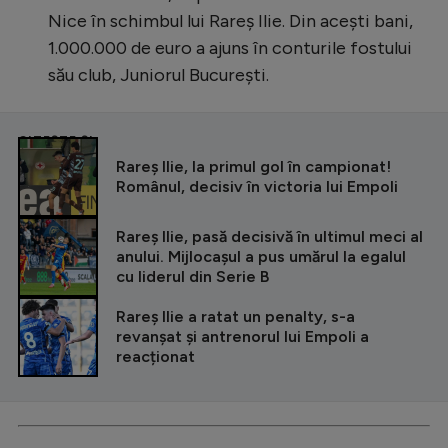
Nice în schimbul lui Rareș Ilie. Din acești bani,
1.000.000 de euro a ajuns în conturile fostului
său club, Juniorul București.
CITEȘTE ȘI
Rareș Ilie, la primul gol în campionat!
Românul, decisiv în victoria lui Empoli
Rareș Ilie, pasă decisivă în ultimul meci al
anului. Mijlocașul a pus umărul la egalul
cu liderul din Serie B
Rareș Ilie a ratat un penalty, s-a
revanșat și antrenorul lui Empoli a
reacționat