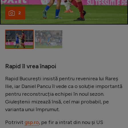
Natație
2
Formula 1
Gimnastică
Auto
Rugby
Ciclism
Rapid îl vrea înapoi
Alte sporturi
Rapid București insistă pentru revenirea lui Rareș
JO 2024
Ilie, iar Daniel Pancu îl vede ca o soluție importantă
JO 2026
pentru reconstrucția echipei în noul sezon.
Giuleștenii mizează însă, cel mai probabil, pe
varianta unui împrumut.
Potrivit
gsp.ro
, pe fir a intrat din nou și US