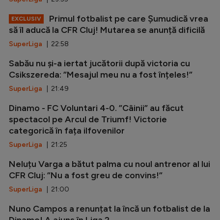
Primul fotbalist pe care Șumudică vrea
EXCLUSIV
să îl aducă la CFR Cluj! Mutarea se anunță dificilă
SuperLiga
| 22:58
Sabău nu și-a iertat jucătorii după victoria cu
Csikszereda: ”Mesajul meu nu a fost înțeles!”
SuperLiga
| 21:49
Dinamo - FC Voluntari 4-0. ”Câinii” au făcut
spectacol pe Arcul de Triumf! Victorie
categorică în fața ilfovenilor
SuperLiga
| 21:25
Neluțu Varga a bătut palma cu noul antrenor al lui
CFR Cluj: ”Nu a fost greu de convins!”
SuperLiga
| 21:00
Nuno Campos a renunțat la încă un fotbalist de la
Dinamo! A ajuns în Liga 2