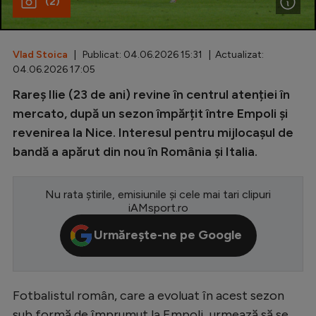
(2)
Special
Diverse
Vlad Stoica
| Publicat: 04.06.2026 15:31 | Actualizat:
04.06.2026 17:05
Inedit
Rareș Ilie (23 de ani) revine în centrul atenției în
Clasamente
mercato, după un sezon împărțit între Empoli și
revenirea la Nice. Interesul pentru mijlocașul de
bandă a apărut din nou în România și Italia.
Champions League
Nu rata știrile, emisiunile și cele mai tari clipuri
Europa League
iAMsport.ro
Conference League
Urmărește-ne pe Google
CM 2026
Premier League
Fotbalistul român, care a evoluat în acest sezon
LaLiga
sub formă de împrumut la Empoli, urmează să se