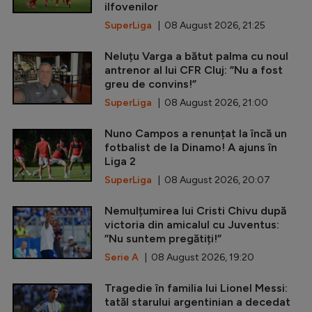
ilfovenilor
SuperLiga
| 08 August 2026, 21:25
Neluțu Varga a bătut palma cu noul
antrenor al lui CFR Cluj: ”Nu a fost
greu de convins!”
SuperLiga
| 08 August 2026, 21:00
Nuno Campos a renunțat la încă un
fotbalist de la Dinamo! A ajuns în
Liga 2
SuperLiga
| 08 August 2026, 20:07
Nemulțumirea lui Cristi Chivu după
victoria din amicalul cu Juventus:
”Nu suntem pregătiți!”
Serie A
| 08 August 2026, 19:20
Tragedie în familia lui Lionel Messi:
tatăl starului argentinian a decedat