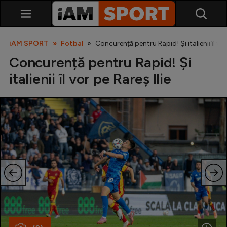
iAM SPORT
Fotbal
Concurență pentru Rapid! Și italienii îl vor
Concurență pentru Rapid! Și
italienii îl vor pe Rareș Ilie
SuperLiga
Liga 2
Cupa României
Echipa Națională
U21
Fotbal feminin