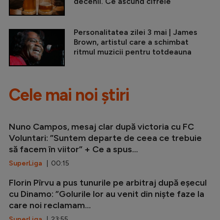
decenii. Ce ascund cifrele
Personalitatea zilei 3 mai | James
Brown, artistul care a schimbat
ritmul muzicii pentru totdeauna
Cele mai noi știri
Nuno Campos, mesaj clar după victoria cu FC
Voluntari: ”Suntem departe de ceea ce trebuie
să facem în viitor” + Ce a spus...
SuperLiga
| 00:15
Florin Pîrvu a pus tunurile pe arbitraj după eșecul
cu Dinamo: ”Golurile lor au venit din niște faze la
care noi reclamam...
SuperLiga
| 23:55