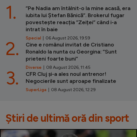
1.
”Pe Nadia am întâlnit-o la mine acasă, era
iubita lui Ștefan Bănică”. Brokerul fugar
povestește reacția ”Zeiței” când i-a
intrat în baie
Special
| 06 August 2026, 19:59
2.
Cine e românul invitat de Cristiano
Ronaldo la nunta cu Georgina: ”Sunt
prieteni foarte buni”
Diverse
| 08 August 2026, 11:45
3.
CFR Cluj și-a ales noul antrenor!
Negocierile sunt aproape finalizate
SuperLiga
| 08 August 2026, 12:29
Știri de ultimă oră din sport