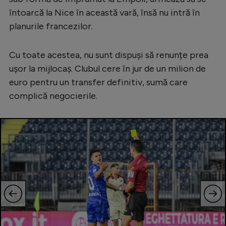
întoarcă la Nice în această vară, însă nu intră în
Serie A
planurile francezilor.
Bundesliga
Ligue 1
Cu toate acestea, nu sunt dispuși să renunțe prea
ușor la mijlocaș. Clubul cere în jur de un milion de
Campionate
euro pentru un transfer definitiv, sumă care
Starurile fotbalului
complică negocierile.
EURO 2024
Stranieri
Clasamente
Tenis
Handbal