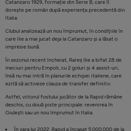
Intră în cont
Catanzaro 1929, formație din Serie B, care îl
dorește pe român după experiența precedentă din
Creează cont
Italia.
Clubul analizează un nou împrumut, în condițiile în
care Ilie a mai jucat deja la Catanzaro și a lăsat o
impresie bună.
În sezonul recent încheiat, Rareș Ilie a bifat 28 de
meciuri pentru Empoli, cu 2 goluri și 4 assist-uri,
însă nu mai intră în planurile echipei italiene, care
ezită să activeze clauza de transfer definitiv.
Astfel, viitorul fostului jucător de la Rapid rămâne
deschis, cu două piste principale: revenirea în
Giulești sau un nou împrumut în Italia.
În vara lui 2022, Rapid a încasat 5.000.000 de la