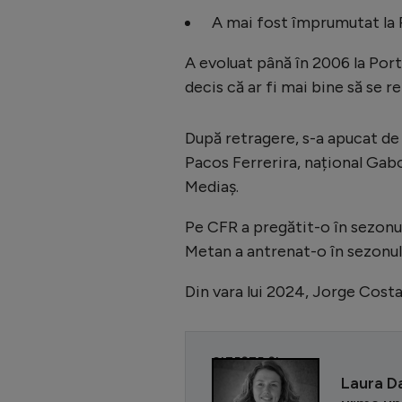
A mai fost împrumutat la P
A evoluat până în 2006 la Port
decis că ar fi mai bine să se r
După retragere, s-a apucat de
Pacos Ferrerira, național Gabo
Mediaș.
Pe CFR a pregătit-o în sezonu
Metan a antrenat-o în sezonul
Din vara lui 2024, Jorge Costa
CITEȘTE ȘI
Laura D