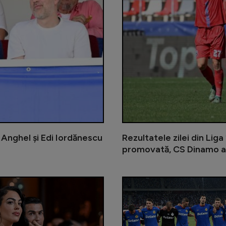
 Anghel și Edi Iordănescu
Rezultatele zilei din Lig
promovată, CS Dinamo a f
CFR Cluj și-a ales noul antrenor! N