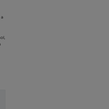
 a
ol,
n