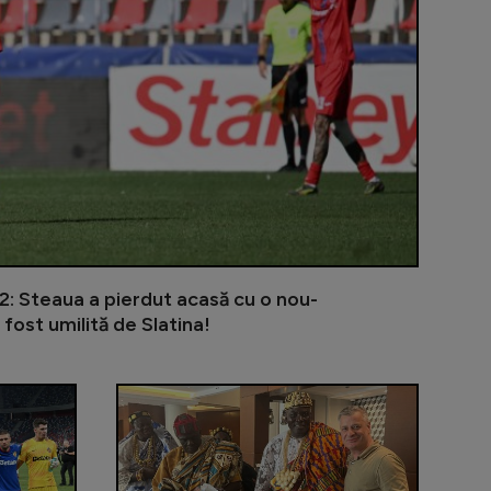
a 2: Steaua a pierdut acasă cu o nou-
ost umilită de Slatina!
egocierile sunt aproape finalizate
Cine e românul invitat de Cristiano Ronaldo la nunt
Giovanni Beca