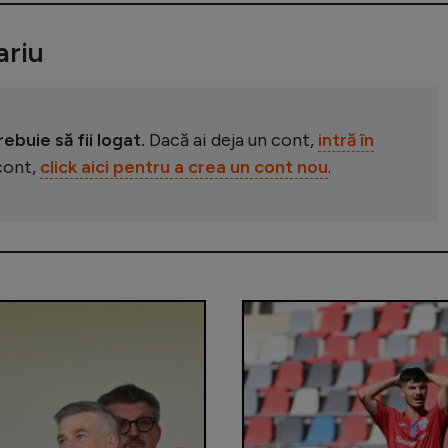
riu
buie să fii logat.
Dacă ai deja un cont,
intră în
 cont,
click aici pentru a crea un cont nou
.