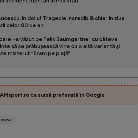
ui accident montan în Pakistan
ucescu, în doliu! Tragedie incredibilă chiar în ziua
rii celor 80 de ani
care l-a văzut pe Felix Baumgartner cu câteva
ainte să se prăbușească vine cu o altă variantă și
e misterul: ”Eram pe plajă”
AMsport.ro ca sursă preferată în Google
 news