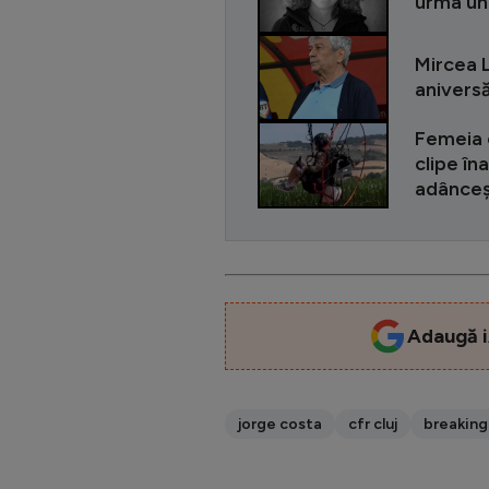
urma un
Mircea L
aniversă
Femeia 
clipe în
adânceșt
Adaugă i
jorge costa
cfr cluj
breaking