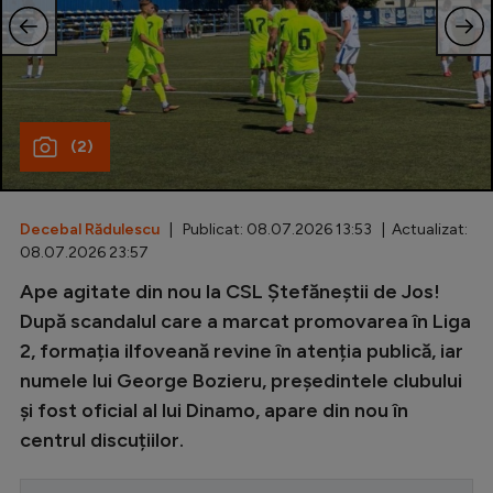
Special
Diverse
Inedit
(2)
Clasamente
Decebal Rădulescu
| Publicat: 08.07.2026 13:53 | Actualizat:
08.07.2026 23:57
Champions League
Ape agitate din nou la CSL Ștefăneștii de Jos!
După scandalul care a marcat promovarea în Liga
Europa League
2, formația ilfoveană revine în atenția publică, iar
Conference League
numele lui George Bozieru, președintele clubului
CM 2026
și fost oficial al lui Dinamo, apare din nou în
centrul discuțiilor.
Premier League
LaLiga