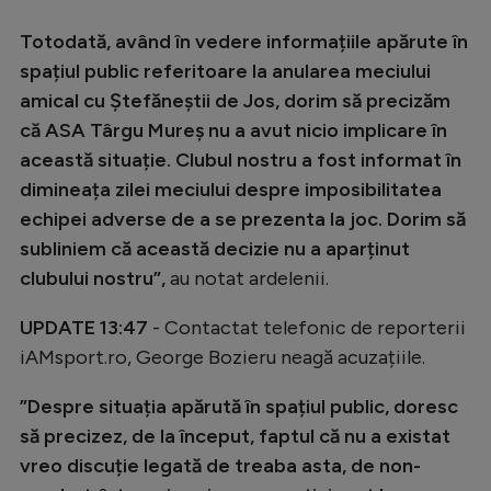
Natație
Totodată, având în vedere informațiile apărute în
Formula 1
spațiul public referitoare la anularea meciului
amical cu Ștefăneștii de Jos, dorim să precizăm
Gimnastică
că ASA Târgu Mureș nu a avut nicio implicare în
Auto
această situație. Clubul nostru a fost informat în
Rugby
dimineața zilei meciului despre imposibilitatea
echipei adverse de a se prezenta la joc. Dorim să
Ciclism
subliniem că această decizie nu a aparținut
Alte sporturi
clubului nostru”,
au notat ardelenii.
JO 2024
UPDATE 13:47
- Contactat telefonic de reporterii
JO 2026
iAMsport.ro, George Bozieru neagă acuzațiile.
”Despre situația apărută în spațiul public, doresc
să precizez, de la început, faptul că nu a existat
vreo discuție legată de treaba asta, de non-