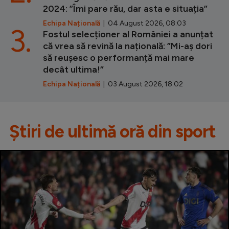
2024: ”Îmi pare rău, dar asta e situația”
Echipa Națională
| 04 August 2026, 08:03
3.
Fostul selecționer al României a anunțat
că vrea să revină la națională: ”Mi-aș dori
să reușesc o performanță mai mare
decât ultima!”
Echipa Națională
| 03 August 2026, 18:02
Știri de ultimă oră din sport