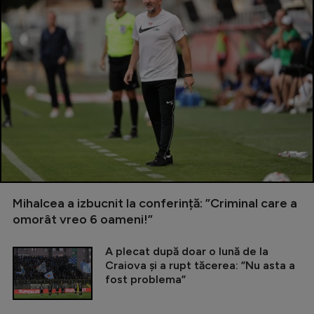
Mihalcea a izbucnit la conferință: ”Criminal care a
omorât vreo 6 oameni!”
A plecat după doar o lună de la
Craiova și a rupt tăcerea: ”Nu asta a
fost problema”