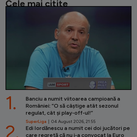
Cele mai citite
1.
Banciu a numit viitoarea campioană a
României: ”O să câștige atât sezonul
regulat, cât și play-off-ul!”
SuperLiga
| 04 August 2026, 21:55
2.
Edi Iordănescu a numit cei doi jucători pe
care regretă că nu i-a convocat la Euro