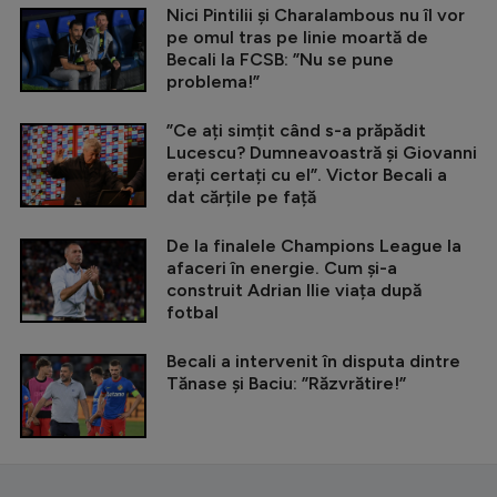
Nici Pintilii și Charalambous nu îl vor
pe omul tras pe linie moartă de
Becali la FCSB: ”Nu se pune
problema!”
”Ce ați simțit când s-a prăpădit
Lucescu? Dumneavoastră și Giovanni
erați certați cu el”. Victor Becali a
dat cărțile pe față
De la finalele Champions League la
afaceri în energie. Cum și-a
construit Adrian Ilie viața după
fotbal
Becali a intervenit în disputa dintre
Tănase și Baciu: ”Răzvrătire!”