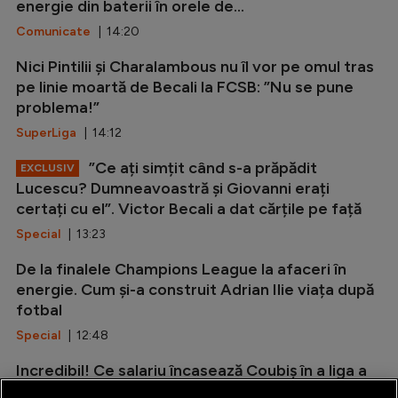
energie din baterii în orele de...
Comunicate
| 14:20
Nici Pintilii și Charalambous nu îl vor pe omul tras
pe linie moartă de Becali la FCSB: ”Nu se pune
problema!”
SuperLiga
| 14:12
”Ce ați simțit când s-a prăpădit
EXCLUSIV
Lucescu? Dumneavoastră și Giovanni erați
certați cu el”. Victor Becali a dat cărțile pe față
Special
| 13:23
De la finalele Champions League la afaceri în
energie. Cum și-a construit Adrian Ilie viața după
fotbal
Special
| 12:48
Incredibil! Ce salariu încasează Coubiș în a liga a
doua din Anglia