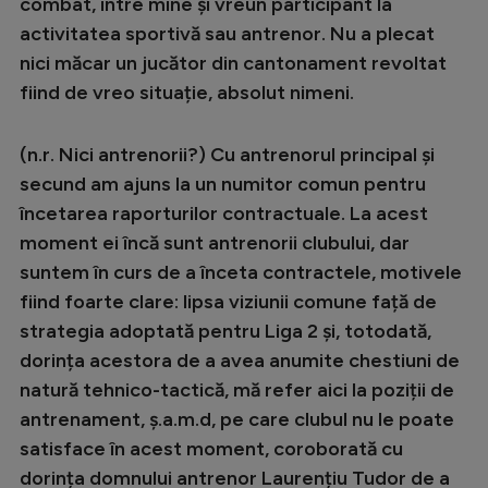
Intră în cont
combat, între mine și vreun participant la
activitatea sportivă sau antrenor​. Nu a plecat
Creează cont
nici măcar un jucător din cantonament revoltat
fiind de vreo situație, absolut nimeni.
(n.r. Nici antrenorii?) Cu antrenorul principal și
secund am ajuns la un numitor comun pentru
încetarea raporturilor contractuale. La acest
moment ei încă sunt antrenorii clubului, dar
suntem în curs de a înceta contractele, motivele
fiind foarte clare: lipsa viziunii comune față de
strategia adoptată pentru Liga 2 și, totodată,
dorința acestora de a avea anumite chestiuni de
natură tehnico-tactică, mă refer aici la poziții de
antrenament, ș.a.m.d, pe care clubul nu le poate
satisface în acest moment, coroborată cu
dorința domnului antrenor Laurențiu Tudor de a