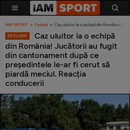
iAM SPORT
Fotbal
Caz uluitor la o echipă din România! Jucă
Caz uluitor la o echipă
EXCLUSIV
din România! Jucătorii au fugit
din cantonament după ce
președintele le-ar fi cerut să
piardă meciul. Reacția
SuperLiga
conducerii
Liga 2
Cupa României
Echipa Națională
U21
Fotbal feminin