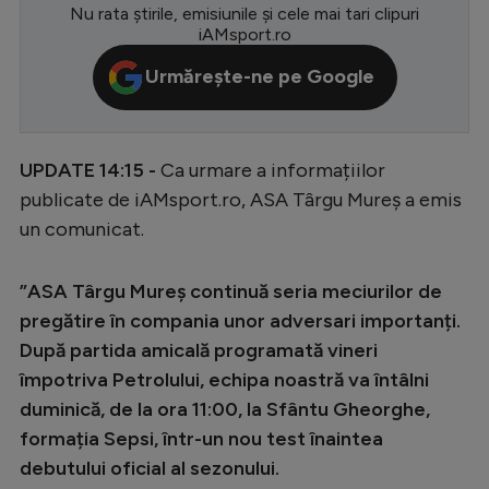
Nu rata știrile, emisiunile și cele mai tari clipuri
Serie A
iAMsport.ro
Bundesliga
Urmărește-ne pe Google
Ligue 1
Campionate
UPDATE 14:15 -
Ca urmare a informațiilor
Starurile fotbalului
publicate de iAMsport.ro, ASA Târgu Mureș a emis
un comunicat.
EURO 2024
Stranieri
”ASA Târgu Mureș continuă seria meciurilor de
Clasamente
pregătire în compania unor adversari importanți.
După partida amicală programată vineri
împotriva Petrolului, echipa noastră va întâlni
duminică, de la ora 11:00, la Sfântu Gheorghe,
Tenis
formația Sepsi, într-un nou test înaintea
debutului oficial al sezonului.
Handbal