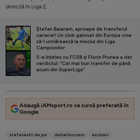
directă în Liga 2.
CITEȘTE ȘI
Ștefan Baiaram, aproape de transferul
carierei! Un club galonat din Europa vine
să-l urmărească la meciul din Liga
Campionilor
S-a înțeles cu FCSB și Florin Prunea a dat
verdictul: ”Cel mai bun transfer de până
acum din SuperLiga”
Adaugă iAMsport.ro ca sursă preferată în
Google
stefanestii de jos
daniel bozieru
exclusiv