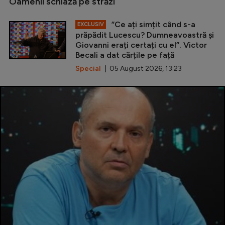
Oamenii schiază pe străzi
”Ce ați simțit când s-a
EXCLUSIV
prăpădit Lucescu? Dumneavoastră și
Giovanni erați certați cu el”. Victor
Becali a dat cărțile pe față
Special
| 05 August 2026, 13:23