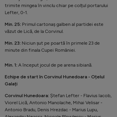
trimite mingea în vinclu chiar pe colțul portarului
Lefter, 0-1.
Min. 25:
Primul cartonaș galben al partidei este
văzut de Lică, de la Corvinul.
Min. 23:
Niciun șut pe poartă în primele 23 de
minute din finala Cupei României.
Min. 1:
A început jocul de pe arena sibiană.
Echipe de start în Corvinul Hunedoara - Oțelul
Galați
Corvinul Hunedoara:
Ștefan Lefter - Flavius Iacob,
Viorel Lică, Antonio Manolache, Mihai Velisar -
Antonio Bradu, Denis Hrezdac - Marius Lupu,
Alexandru Neacșa, Nicoale Pîrvulescu - Marius