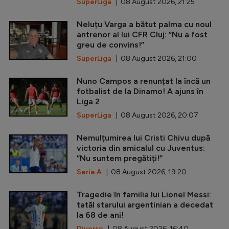
SuperLiga
| 08 August 2026, 21:25
Neluțu Varga a bătut palma cu noul
antrenor al lui CFR Cluj: ”Nu a fost
greu de convins!”
SuperLiga
| 08 August 2026, 21:00
Nuno Campos a renunțat la încă un
fotbalist de la Dinamo! A ajuns în
Liga 2
SuperLiga
| 08 August 2026, 20:07
Nemulțumirea lui Cristi Chivu după
victoria din amicalul cu Juventus:
”Nu suntem pregătiți!”
Serie A
| 08 August 2026, 19:20
Tragedie în familia lui Lionel Messi:
tatăl starului argentinian a decedat
la 68 de ani!
Diverse
| 08 August 2026, 16:40