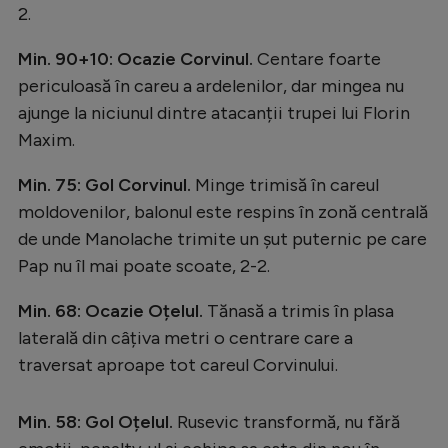
2.
Min. 90+10: Ocazie Corvinul.
Centare foarte
periculoasă în careu a ardelenilor, dar mingea nu
ajunge la niciunul dintre atacanții trupei lui Florin
Maxim.
Min. 75: Gol Corvinul.
Minge trimisă în careul
moldovenilor, balonul este respins în zonă centrală
de unde Manolache trimite un șut puternic pe care
Pap nu îl mai poate scoate, 2-2.
Min. 68: Ocazie Oțelul.
Tănasă a trimis în plasa
laterală din câțiva metri o centrare care a
traversat aproape tot careul Corvinului.
Min. 58: Gol Oțelul.
Rusevic transformă, nu fără