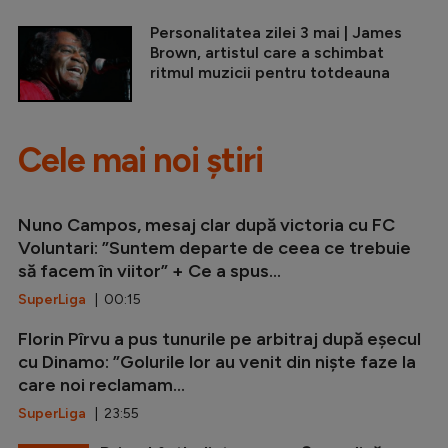
Personalitatea zilei 3 mai | James
Brown, artistul care a schimbat
ritmul muzicii pentru totdeauna
Cele mai noi știri
Nuno Campos, mesaj clar după victoria cu FC
Voluntari: ”Suntem departe de ceea ce trebuie
să facem în viitor” + Ce a spus...
SuperLiga
| 00:15
Florin Pîrvu a pus tunurile pe arbitraj după eșecul
cu Dinamo: ”Golurile lor au venit din niște faze la
care noi reclamam...
SuperLiga
| 23:55