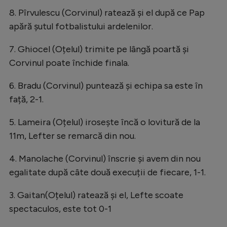
Intră în cont
8. Pîrvulescu (Corvinul) ratează și el după ce Pap
Creează cont
apără șutul fotbalistului ardelenilor.
7. Ghiocel (Oțelul) trimite pe lângă poartă și
Corvinul poate închide finala.
6. Bradu (Corvinul) puntează și echipa sa este în
față, 2-1.
5. Lameira (Oțelul) irosește încă o lovitură de la
11m, Lefter se remarcă din nou.
4. Manolache (Corvinul) înscrie și avem din nou
egalitate după câte două execuții de fiecare, 1-1.
3. Gaitan(Oțelul) ratează și el, Lefte scoate
spectaculos, este tot 0-1