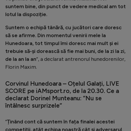
suntem bine, din punct de vedere medical am tot
lotul la dispoziție.
Suntem o echipă tânără, cu jucători care doresc
să se afirme. Din momentul venirii mele la
Hunedoara, tot timpul îmi doresc mai mult și ei
trebuie să-și dorească să fie mai buni, de la zi la zi,
de la an la an
”, a declarat antrenorul hunedorenilor,
Florin Maxim.
Corvinul Hunedoara – Oțelul Galați, LIVE
SCORE pe iAMsport.ro, de la 20.30. Ce a
declarat Dorinel Munteanu: ”Nu se
întâlnesc surprizele”
”
Ținând cont că suntem în fața finalei acestei
competiții, atât echipa noastră cât și adversarul