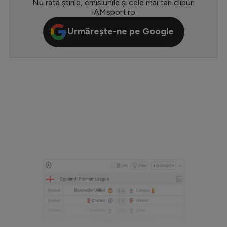
Nu rata știrile, emisiunile și cele mai tari clipuri
iAMsport.ro
Serie A
Urmărește-ne pe Google
Bundesliga
Ligue 1
Campionate
Starurile fotbalului
EURO 2024
Stranieri
Clasamente
Tenis
Handbal