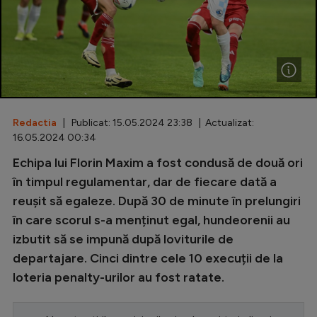
Special
Diverse
Inedit
Clasamente
Redactia
| Publicat: 15.05.2024 23:38 | Actualizat:
16.05.2024 00:34
Echipa lui Florin Maxim a fost condusă de două ori
Champions League
în timpul regulamentar, dar de fiecare dată a
reușit să egaleze. După 30 de minute în prelungiri
Europa League
în care scorul s-a menținut egal, hundeorenii au
Conference League
izbutit să se impună după loviturile de
departajare. Cinci dintre cele 10 execuții de la
CM 2026
loteria penalty-urilor au fost ratate.
Premier League
LaLiga