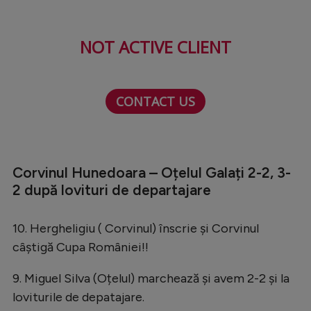
Natație
Formula 1
NOT ACTIVE CLIENT
Gimnastică
Auto
CONTACT US
Rugby
Ciclism
Alte sporturi
Corvinul Hunedoara – Oțelul Galați 2-2, 3-
2 după lovituri de departajare
JO 2024
JO 2026
10. Hergheligiu ( Corvinul) înscrie și Corvinul
câștigă Cupa României!!
9. Miguel Silva (Oțelul) marchează și avem 2-2 și la
loviturile de depatajare.