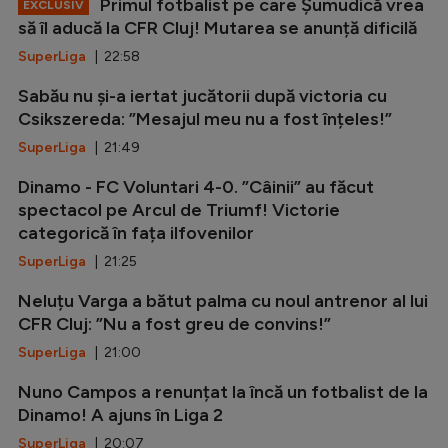
Primul fotbalist pe care Șumudică vrea
EXCLUSIV
să îl aducă la CFR Cluj! Mutarea se anunță dificilă
SuperLiga
| 22:58
Sabău nu și-a iertat jucătorii după victoria cu
Csikszereda: ”Mesajul meu nu a fost înțeles!”
SuperLiga
| 21:49
Dinamo - FC Voluntari 4-0. ”Câinii” au făcut
spectacol pe Arcul de Triumf! Victorie
categorică în fața ilfovenilor
SuperLiga
| 21:25
Neluțu Varga a bătut palma cu noul antrenor al lui
CFR Cluj: ”Nu a fost greu de convins!”
SuperLiga
| 21:00
Nuno Campos a renunțat la încă un fotbalist de la
Dinamo! A ajuns în Liga 2
SuperLiga
| 20:07