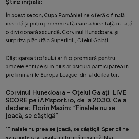
Știre inițială:
În acest sezon, Cupa României ne oferă o finală
inedită și puțin preconizată care aduce față în față
o divizionară secundă, Corvinul Hunedoara, și
surpriza plăcută a Superligii, Oțelul Galați.
Câștigarea trofeului ar fi o premieră pentru
ambele echipe și în plus ar asigura participarea în
preliminariile Europa League, din al doilea tur.
Corvinul Hunedoara – Oțelul Galați, LIVE
SCORE pe iAMsport.ro, de la 20.30. Ce a
declarat Florin Maxim: ”Finalele nu se
joacă, se câștigă”
”
Finalele nu prea se joacă, se câștigă. Sper că ne
va prinde ora jocului în formă maximă. Noi