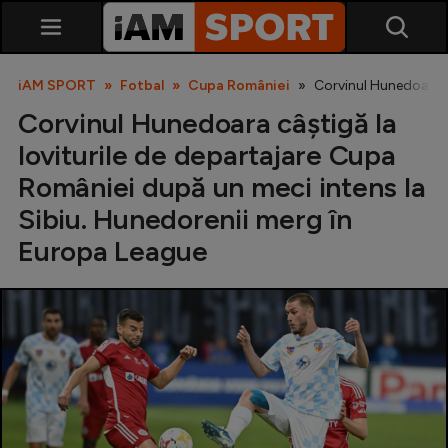
iAM SPORT
Fotbal
Cupa României
Corvinul Hunedoara c
Corvinul Hunedoara câștigă la
loviturile de departajare Cupa
României după un meci intens la
Sibiu. Hunedorenii merg în
Europa League
SuperLiga
Liga 2
Cupa României
Echipa Națională
U21
Fotbal feminin