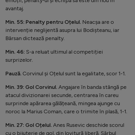
emoții, penalty-ul și echipa sa este din nou în
avantaj.
Min. 55: Penalty pentru Oțelul.
Neacșa are o
intervenție neglijentă asupra lui Bodișteanu, iar
Bârsan dictează penalty.
Min. 46:
S-a reluat ultimul al competiției
surprizelor.
Pauză.
Corvinul și Oțelul sunt la egalitate, scor 1-1.
Min. 39: Gol Corvinul.
Angajare în banda stângă pe
atacul divizionarei secunde, centrarea în careu
surprinde apărarea gălățeană, mingea ajunge cu
noroc la Marius Coman, care o trimite în plasă, 1-1.
Min. 27: Gol Oțelul.
Anes Rusevic deschide scorul
cu o bijuterie de gol, din lovitură liberă. Sârbul