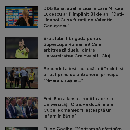
DDB Italia, apel în ziua în care Mircea
Lucescu ar fi împlinit 81 de ani: ”Dați-
i înapoi Cupa furată de Valentin
Ceaușescu”
S-a stabilit brigada pentru
Supercupa României! Cine
arbitrează duelul dintre
Universitatea Craiova și U Cluj
Secundul a ieșit cu jucătorii în club și
a fost prins de antrenorul principal:
”Mi-era o rușine...”
Emil Boc a lansat ironii la adresa
Universității Craiova după finala
Cupei României: ”Îi așteaptă un
infern în Bănie”
Filipe Coelho: ”Meritam să câștigăm