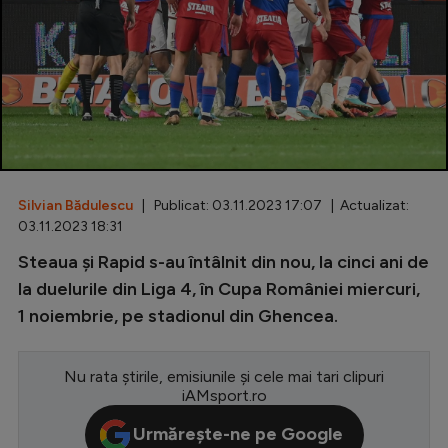
Special
Diverse
Inedit
Clasamente
Silvian Bădulescu
| Publicat: 03.11.2023 17:07 | Actualizat:
03.11.2023 18:31
Champions League
Steaua și Rapid s-au întâlnit din nou, la cinci ani de
la duelurile din Liga 4, în Cupa României miercuri,
Europa League
1 noiembrie, pe stadionul din Ghencea.
Conference League
CM 2026
Nu rata știrile, emisiunile și cele mai tari clipuri
iAMsport.ro
Premier League
Urmărește-ne pe Google
LaLiga