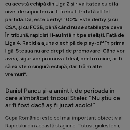
Intră în cont
cu acestă echipă din Liga 2 și rivalitatea cu ei la
Creează cont
nivel de suporteri ar fi trebuit tratată altfel
partida. Da, este derby! 100%. Este derby și cu
CSA, și cu FCSB, până când nu se stabilește ceva.
În tribună, rapidiștii i-au întâlnit pe steliști. Față de
Liga 4, Rapid a ajuns o echipă de play-off în prima
ligă. Steaua nu are drept de promovare. Când vor
avea, sigur vor promova. Ideal, pentru mine, ar fi
să existe o singură echipă, dar trăim alte
vremuri”.
Daniel Pancu și-a amintit de perioada în
care a îmbrăcat tricoul Stelei: ”Nu știu ce
ar fi fost dacă aș fi jucat acolo!”
Cupa României este cel mai important obiectiv al
Rapidului din această stagiune. Totuși, giuleștenii,