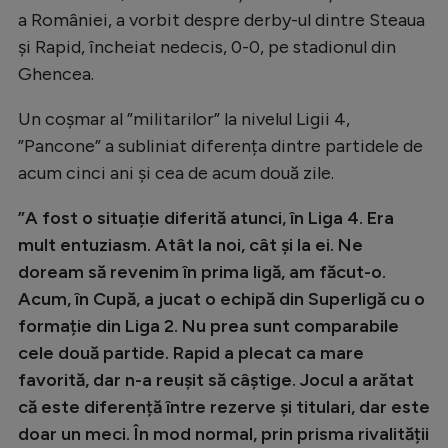
a României, a vorbit despre derby-ul dintre Steaua
Natație
și Rapid, încheiat nedecis, 0-0, pe stadionul din
Formula 1
Ghencea.
Gimnastică
Un coșmar al ”militarilor” la nivelul Ligii 4,
Auto
”Pancone” a subliniat diferența dintre partidele de
Rugby
acum cinci ani și cea de acum două zile.
Ciclism
”A fost o situație diferită atunci, în Liga 4. Era
Alte sporturi
mult entuziasm. Atât la noi, cât și la ei. Ne
doream să revenim în prima ligă, am făcut-o.
JO 2024
Acum, în Cupă, a jucat o echipă din Superligă cu o
JO 2026
formație din Liga 2. Nu prea sunt comparabile
cele două partide. Rapid a plecat ca mare
favorită, dar n-a reușit să câștige. Jocul a arătat
că este diferență între rezerve și titulari, dar este
doar un meci. În mod normal, prin prisma rivalității