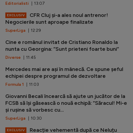
Editorialisti
| 13:07
CFR Cluj și-a ales noul antrenor!
EXCLUSIV
Negocierile sunt aproape finalizate
SuperLiga
| 12:29
Cine e românul invitat de Cristiano Ronaldo la
nunta cu Georgina: ”Sunt prieteni foarte buni”
Diverse
| 11:45
Mercedes mai are ași în mânecă. Ce spune șeful
echipei despre programul de dezvoltare
Formula 1
| 11:03
Giovanni Becali încearcă să ajute un jucător de la
FCSB să își găsească o nouă echipă: ”Săracul! Mi-e
și rușine să vorbesc cu...
SuperLiga
| 10:30
Reacție vehementă după ce Neluțu
EXCLUSIV