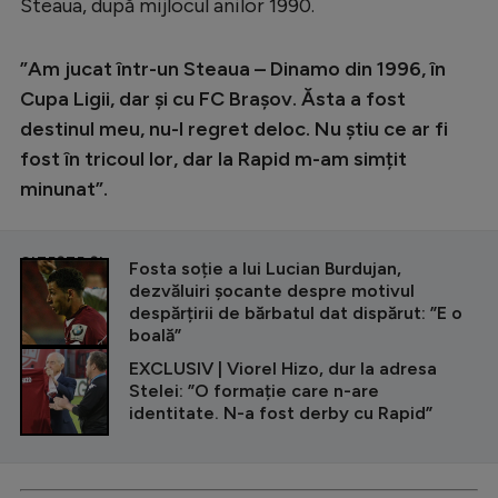
Steaua, după mijlocul anilor 1990.
”Am jucat într-un Steaua – Dinamo din 1996, în
Cupa Ligii, dar și cu FC Brașov. Ăsta a fost
destinul meu, nu-l regret deloc. Nu știu ce ar fi
fost în tricoul lor, dar la Rapid m-am simțit
minunat”.
CITEȘTE ȘI
Fosta soție a lui Lucian Burdujan,
dezvăluiri șocante despre motivul
despărțirii de bărbatul dat dispărut: ”E o
boală”
EXCLUSIV | Viorel Hizo, dur la adresa
Stelei: ”O formație care n-are
identitate. N-a fost derby cu Rapid”