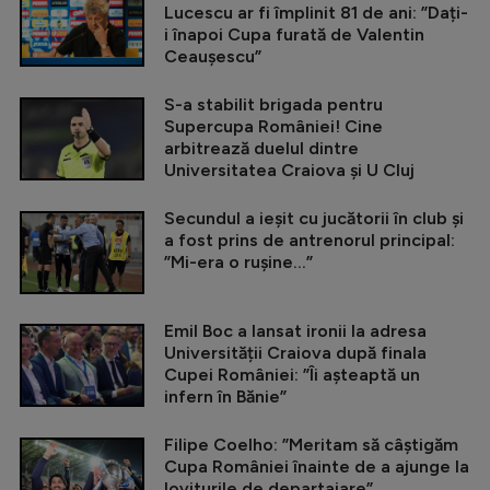
Lucescu ar fi împlinit 81 de ani: ”Dați-
i înapoi Cupa furată de Valentin
Ceaușescu”
S-a stabilit brigada pentru
Supercupa României! Cine
arbitrează duelul dintre
Universitatea Craiova și U Cluj
Secundul a ieșit cu jucătorii în club și
a fost prins de antrenorul principal:
”Mi-era o rușine...”
Emil Boc a lansat ironii la adresa
Universității Craiova după finala
Cupei României: ”Îi așteaptă un
infern în Bănie”
Filipe Coelho: ”Meritam să câștigăm
Cupa României înainte de a ajunge la
loviturile de departajare”