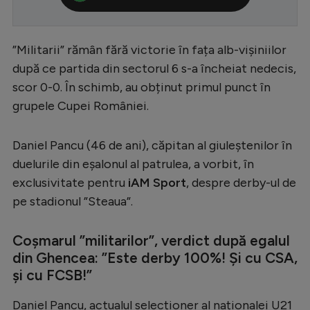
Serie A
Bundesliga
”Militarii” rămân fără victorie în fața alb-vișiniilor
după ce partida din sectorul 6 s-a încheiat nedecis,
Ligue 1
scor 0-0. În schimb, au obținut primul punct în
Campionate
grupele Cupei României.
Starurile fotbalului
Daniel Pancu (46 de ani), căpitan al giuleștenilor în
EURO 2024
duelurile din eșalonul al patrulea, a vorbit, în
Stranieri
exclusivitate pentru
iAM Sport
, despre derby-ul de
Clasamente
pe stadionul ”Steaua”.
Coșmarul ”militarilor”, verdict după egalul
din Ghencea: ”Este derby 100%! Și cu CSA,
Tenis
și cu FCSB!”
Handbal
Daniel Pancu, actualul selecționer al naționalei U21