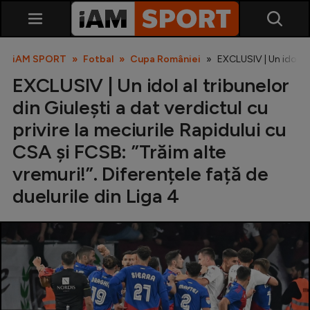
iAM SPORT
Fotbal
Cupa României
EXCLUSIV | Un idol al 
EXCLUSIV | Un idol al tribunelor
din Giulești a dat verdictul cu
privire la meciurile Rapidului cu
CSA și FCSB: ”Trăim alte
vremuri!”. Diferențele față de
SuperLiga
duelurile din Liga 4
Liga 2
Cupa României
Echipa Națională
U21
Fotbal feminin