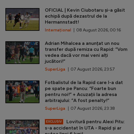
OFICIAL | Kevin Ciubotaru și-a găsit
echipă după dezastrul de la
Hermannstadt!
Internațional
| 08 August 2026, 00:16
Adrian Mihalcea a anunțat un nou
transfer după remiza cu Rapid: ”Vom
vedea dacă vor mai veni alți
jucători!”
SuperLiga
| 07 August 2026, 23:57
Fotbalistul de la Rapid care l-a dat
pe spate pe Pancu: ”Foarte bun
pentru noi!” + Acuzații la adresa
arbitrajului: ”A fost penalty!”
SuperLiga
| 07 August 2026, 23:38
Lovitură pentru Alexi Pitu:
EXCLUSIV
s-a accidentat în UTA - Rapid și ar
putea lipsi 6 luni!