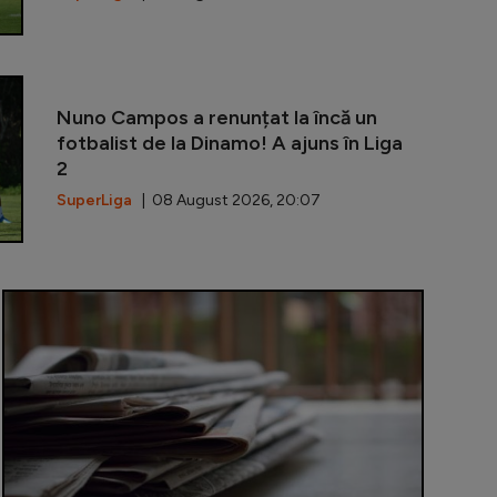
Neluțu Varga 
Nuno Campos a renunțat la încă un
fotbalist de la Dinamo! A ajuns în Liga
2
SuperLiga
| 08 August 2026, 20:07
 3 digitalizează relația cu contribuabilii: portal online 
Piață volant