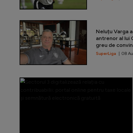
Neluțu Varga a
antrenor al lui 
greu de convin
SuperLiga
| 08 Au