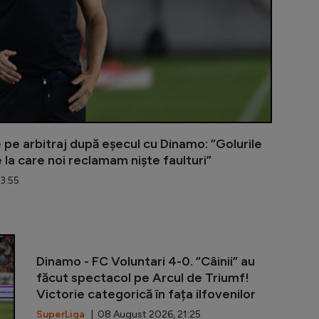
le pe arbitraj după eșecul cu Dinamo: ”Golurile
e la care noi reclamam niște faulturi”
3:55
Sabău nu și-a
Dinamo - FC Voluntari 4-0. ”Câinii” au
făcut spectacol pe Arcul de Triumf!
Victorie categorică în fața ilfovenilor
SuperLiga
| 08 August 2026, 21:25