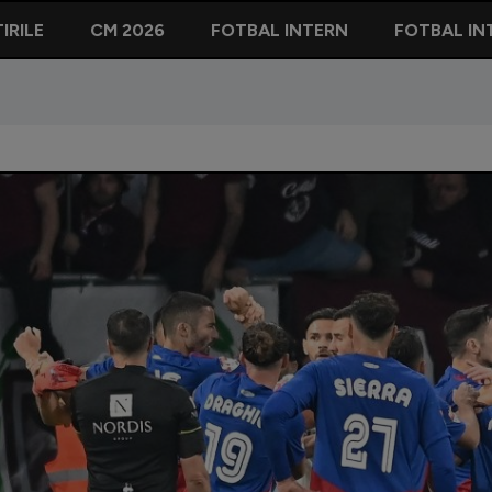
IRILE
CM 2026
FOTBAL INTERN
FOTBAL IN
 | Un idol al tribunelor din Giulești a dat verdictul cu privire la