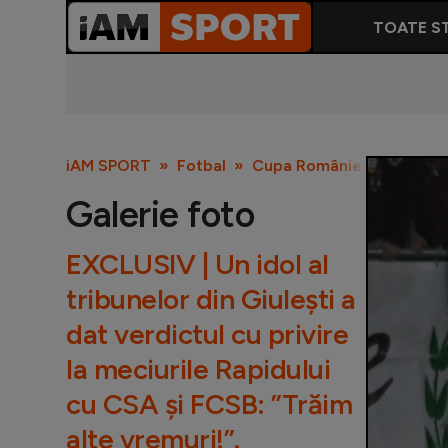
TOATE ST
iAM SPORT
Fotbal
Cupa României
EXCLUSIV
Galerie foto
EXCLUSIV | Un idol al
tribunelor din Giulești a
dat verdictul cu privire
la meciurile Rapidului
cu CSA și FCSB: ”Trăim
alte vremuri!”.