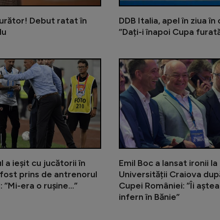
urător! Debut ratat în
DDB Italia, apel în ziua în
lu
”Dați-i înapoi Cupa fura
S-a stabilit brigada pentru Superc
a ieșit cu jucătorii în
Emil Boc a lansat ironii l
a fost prins de antrenorul
Universității Craiova dup
: ”Mi-era o rușine...”
Cupei României: ”Îi aște
infern în Bănie”