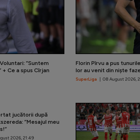
Voluntari: ”Suntem
Florin Pîrvu a pus tunuri
” + Ce a spus Cîrjan
lor au venit din niște faz
SuperLiga
| 08 August 2026, 2
ertat jucătorii după
ikszereda: ”Mesajul meu
s!”
gust 2026, 21:49