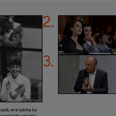
2.
3.
asă, era iubita lui
ovestește reacția