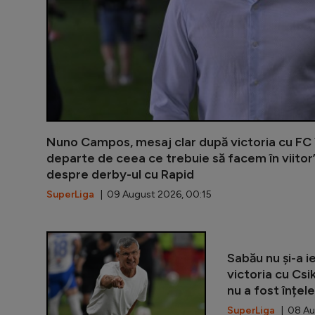
Nuno Campos, mesaj clar după victoria cu FC 
departe de ceea ce trebuie să facem în viitor
despre derby-ul cu Rapid
SuperLiga
| 09 August 2026, 00:15
Sabău nu și-a i
victoria cu Cs
nu a fost înțele
SuperLiga
| 08 Au