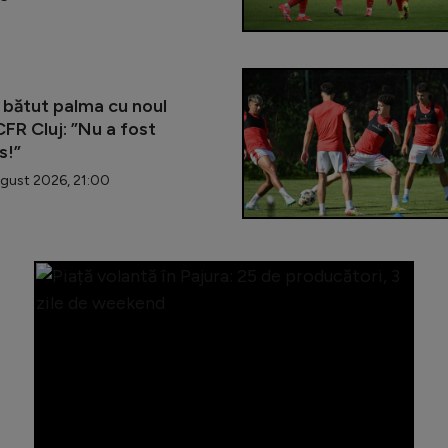
 bătut palma cu noul
CFR Cluj: ”Nu a fost
s!”
gust 2026, 21:00
Sectorul