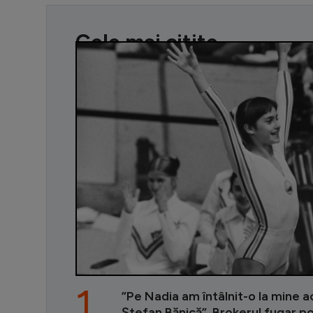
Cele mai citite
1.
”Pe Nadia am întâlnit-o la mine ac
Ștefan Bănică”. Brokerul fugar p