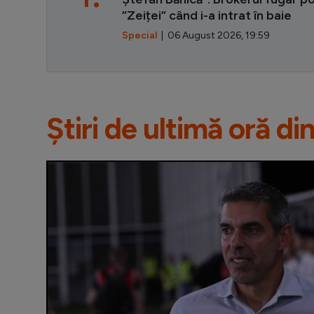
”Zeiței” când i-a intrat în baie
Special
| 06 August 2026, 19:59
Știri de ultimă oră di