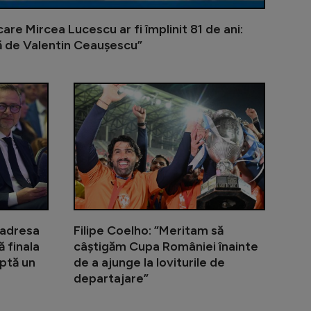
 care Mircea Lucescu ar fi împlinit 81 de ani:
tă de Valentin Ceaușescu”
upa României! Cine arbitrează duelul dintre Universitate
Secundul a ieșit cu jucătorii în club și a fost prins de
Emil Boc a la
a adresa
Filipe Coelho: ”Meritam să
ă finala
câștigăm Cupa României înainte
aptă un
de a ajunge la loviturile de
departajare”