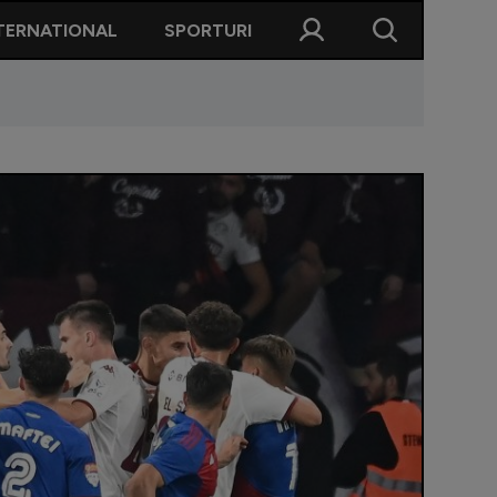
TERNATIONAL
SPORTURI
 meciurile Rapidului cu CSA și FCSB: ”Trăim alte vremuri!”. Diferen