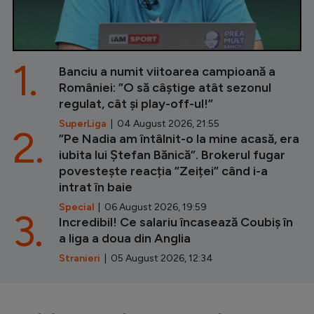
1.
Banciu a numit viitoarea campioană a
României: ”O să câștige atât sezonul
regulat, cât și play-off-ul!”
SuperLiga
| 04 August 2026, 21:55
2.
”Pe Nadia am întâlnit-o la mine acasă, era
iubita lui Ștefan Bănică”. Brokerul fugar
povestește reacția ”Zeiței” când i-a
intrat în baie
Special
| 06 August 2026, 19:59
3.
Incredibil! Ce salariu încasează Coubiș în
a liga a doua din Anglia
Stranieri
| 05 August 2026, 12:34