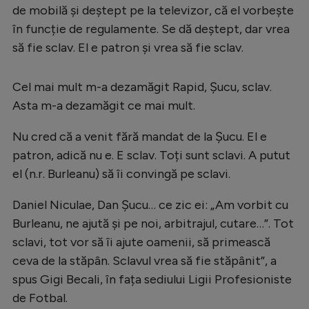
Intră în cont
de mobilă și deștept pe la televizor, că el vorbește
Creează cont
în funcție de regulamente. Se dă deștept, dar vrea
să fie sclav. El e patron și vrea să fie sclav.
Cel mai mult m-a dezamăgit Rapid, Șucu, sclav.
Asta m-a dezamăgit ce mai mult.
Nu cred că a venit fără mandat de la Șucu. El e
patron, adică nu e. E sclav. Toți sunt sclavi. A putut
el (n.r. Burleanu) să îi convingă pe sclavi.
Daniel Niculae, Dan Șucu… ce zic ei: „Am vorbit cu
Burleanu, ne ajută și pe noi, arbitrajul, cutare…”. Tot
sclavi, tot vor să îi ajute oamenii, să primească
ceva de la stăpân. Sclavul vrea să fie stăpânit”, a
spus Gigi Becali, în fața sediului Ligii Profesioniste
de Fotbal.