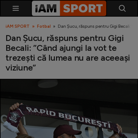
iAM SPORT
Fotbal
Dan Șucu, răspuns pentru Gigi Becali: ”Câ
Dan Șucu, răspuns pentru Gigi
Becali: ”Când ajungi la vot te
trezești că lumea nu are aceeași
viziune”
SuperLiga
Liga 2
Cupa României
Echipa Națională
U21
Fotbal feminin