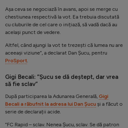
Natație
Așa ceva se negociază în avans, apoi se merge cu
Formula 1
chestiunea respectivă la vot. Ea trebuia discutată
cu cluburile de cel care o inițiază, să vadă dacă au
Gimnastică
același punct de vedere.
Auto
Altfel, când ajungi la vot te trezești că lumea nu are
Rugby
aceeași viziune”, a declarat Dan Șucu, pentru
Ciclism
ProSport
.
Alte sporturi
Gigi Becali: ”Șucu se dă deștept, dar vrea
JO 2024
să fie sclav”
JO 2026
După participarea la Adunarea Generală,
Gigi
Becali a răbufnit la adresa lui Dan Șucu
și a făcut o
serie de declarații acide.
”FC Rapid – sclav. Nenea Șucu, sclav. Se dă patron