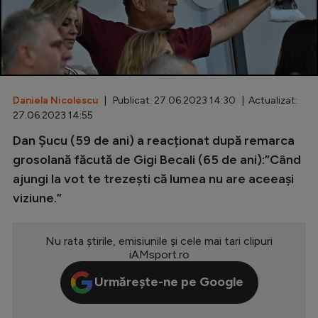
Special
Diverse
Inedit
Daniela Nicolescu
| Publicat: 27.06.2023 14:30 | Actualizat:
Clasamente
27.06.2023 14:55
Dan Șucu (59 de ani) a reacționat după remarca
grosolană făcută de Gigi Becali (65 de ani):”Când
ajungi la vot te trezești că lumea nu are aceeași
Champions League
viziune.”
Europa League
Conference League
Nu rata știrile, emisiunile și cele mai tari clipuri
iAMsport.ro
CM 2026
Urmărește-ne pe Google
Premier League
LaLiga