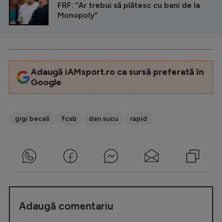
FRF: ”Ar trebui să plătesc cu bani de la
Monopoly”
Adaugă iAMsport.ro ca sursă preferată în
Google
gigi becali
fcsb
dan sucu
rapid
Adaugă comentariu