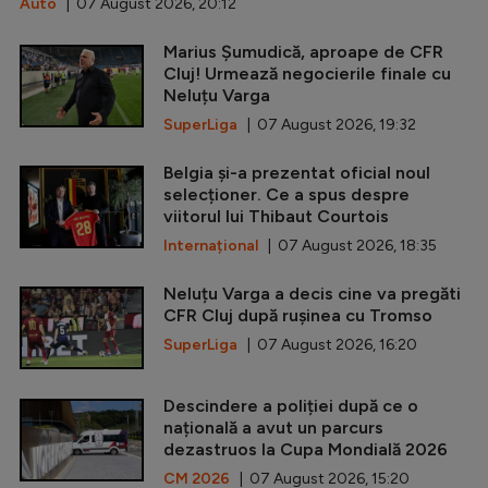
Auto
| 07 August 2026, 20:12
Marius Șumudică, aproape de CFR
Cluj! Urmează negocierile finale cu
Neluțu Varga
SuperLiga
| 07 August 2026, 19:32
Belgia și-a prezentat oficial noul
selecționer. Ce a spus despre
viitorul lui Thibaut Courtois
Internațional
| 07 August 2026, 18:35
Neluțu Varga a decis cine va pregăti
CFR Cluj după rușinea cu Tromso
SuperLiga
| 07 August 2026, 16:20
Descindere a poliției după ce o
națională a avut un parcurs
dezastruos la Cupa Mondială 2026
CM 2026
| 07 August 2026, 15:20