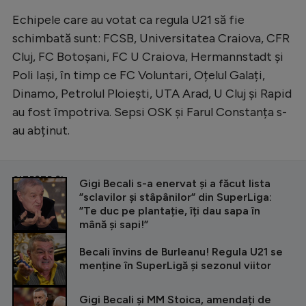
Echipele care au votat ca regula U21 să fie
schimbată sunt: FCSB, Universitatea Craiova, CFR
Cluj, FC Botoșani, FC U Craiova, Hermannstadt și
Poli Iași, în timp ce FC Voluntari, Oțelul Galați,
Dinamo, Petrolul Ploiești, UTA Arad, U Cluj și Rapid
au fost împotriva. Sepsi OSK și Farul Constanța s-
au abținut.
CITEȘTE ȘI
Gigi Becali s-a enervat și a făcut lista
”sclavilor și stâpânilor” din SuperLiga:
”Te duc pe plantație, îți dau sapa în
mână și sapi!”
Becali învins de Burleanu! Regula U21 se
menține în SuperLigă și sezonul viitor
Gigi Becali și MM Stoica, amendați de