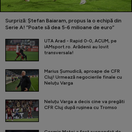
Surpriză: Ștefan Baiaram, propus la o echipă din
Serie A! ”Poate să dea 5-6 milioane de euro”
UTA Arad - Rapid 0-0, ACUM, pe
iAMsport.ro. Arădenii au lovit
transversala!
Marius Șumudică, aproape de CFR
Cluj! Urmează negocierile finale cu
Neluțu Varga
Neluțu Varga a decis cine va pregăti
CFR Cluj după rușinea cu Tromso
Cosmin Matei a fost suspendat de