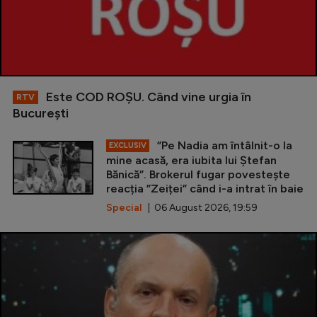
Este COD ROŞU. Când vine urgia în
RTV
Bucureşti
”Pe Nadia am întâlnit-o la
EXCLUSIV
mine acasă, era iubita lui Ștefan
Bănică”. Brokerul fugar povestește
reacția ”Zeiței” când i-a intrat în baie
Special
| 06 August 2026, 19:59