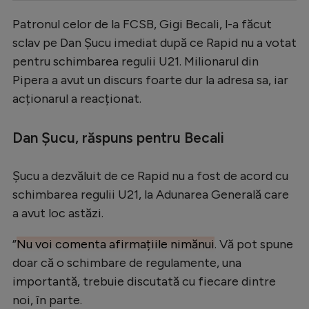
Serie A
Patronul celor de la FCSB, Gigi Becali, l-a făcut
sclav pe Dan Șucu imediat după ce Rapid nu a votat
Bundesliga
pentru schimbarea regulii U21. Milionarul din
Ligue 1
Pipera a avut un discurs foarte dur la adresa sa, iar
Campionate
acționarul a reacționat.
Starurile fotbalului
Dan Șucu, răspuns pentru Becali
EURO 2024
Stranieri
Șucu a dezvăluit de ce Rapid nu a fost de acord cu
schimbarea regulii U21, la Adunarea Generală care
Clasamente
a avut loc astăzi.
”
Nu voi comenta afirmațiile nimănui
. Vă pot spune
doar că o schimbare de regulamente, una
Tenis
importantă, trebuie discutată cu fiecare dintre
Handbal
noi, în parte.