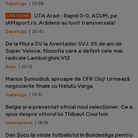
SuperLiga
| 20:58
UTA Arad - Rapid 0-0, ACUM, pe
LIVE SCORE
iAMsport.ro. Arădenii au lovit transversala!
SuperLiga
| 20:41
De la Miura SV la Aventador SVJ: 55 de ani de
Super Veloce, filosofia care a definit cele mai
radicale Lamborghini V12
Auto
| 20:12
Marius Șumudică, aproape de CFR Cluj! Urmează
negocierile finale cu Neluțu Varga
SuperLiga
| 19:32
Belgia și-a prezentat oficial noul selecționer. Ce a
spus despre viitorul lui Thibaut Courtois
Internațional
| 18:35
Dan Șucu își vinde fotbalistul în Bundesliga pentru