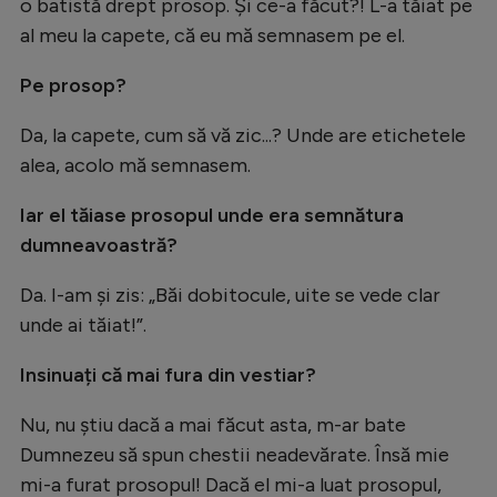
o batistă drept prosop. Și ce-a făcut?! L-a tăiat pe
al meu la capete, că eu mă semnasem pe el.
Pe prosop?
Da, la capete, cum să vă zic...? Unde are etichetele
alea, acolo mă semnasem.
Iar el tăiase prosopul unde era semnătura
dumneavoastră?
Da. I-am și zis: „Băi dobitocule, uite se vede clar
unde ai tăiat!”.
Insinuați că mai fura din vestiar?
Nu, nu știu dacă a mai făcut asta, m-ar bate
Dumnezeu să spun chestii neadevărate. Însă mie
mi-a furat prosopul! Dacă el mi-a luat prosopul,