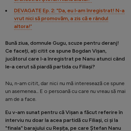
Natație
DEVAGATE Ep. 2: "Da, eu l-am înregistrat! N-a
Formula 1
vrut nici să promovăm, a zis că e rândul
altora!
"
Gimnastică
Auto
Bună ziua, domnule Gugu, scuze pentru deranj!
Rugby
Ce faceți, ați citit ce spune Bogdan Vișan,
jucătorul care l-a înregistrat pe Nanu atunci când
Ciclism
le-a cerut să piardă partida cu Filiași?
Alte sporturi
JO 2024
Nu, n-am citit, dar nici nu mă interesează ce spune
un asemenea... E o persoană cu care nu vreau să mai
JO 2026
am de a face.
Eu v-am sunat pentru că Vișan a făcut referire în
interviu nu doar la acea partidă cu Filiași, ci și la
"finala" barajului cu Reșița, pe care Ștefan Nanu