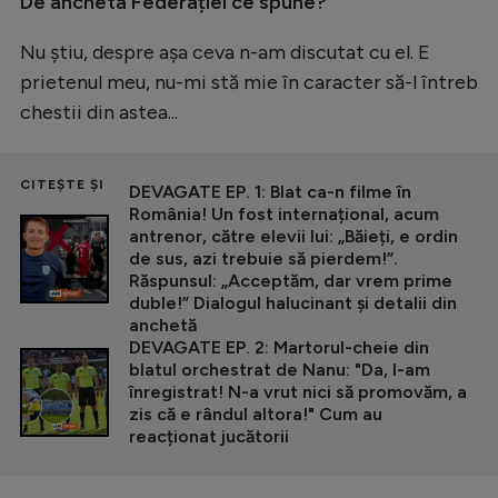
De ancheta Federației ce spune?
Nu știu, despre așa ceva n-am discutat cu el. E
prietenul meu, nu-mi stă mie în caracter să-l întreb
chestii din astea...
CITEȘTE ȘI
DEVAGATE EP. 1: Blat ca-n filme în
România! Un fost internațional, acum
antrenor, către elevii lui: „Băieți, e ordin
de sus, azi trebuie să pierdem!”.
Răspunsul: „Acceptăm, dar vrem prime
duble!” Dialogul halucinant și detalii din
anchetă
DEVAGATE EP. 2: Martorul-cheie din
blatul orchestrat de Nanu: "Da, l-am
înregistrat! N-a vrut nici să promovăm, a
zis că e rândul altora!" Cum au
reacționat jucătorii