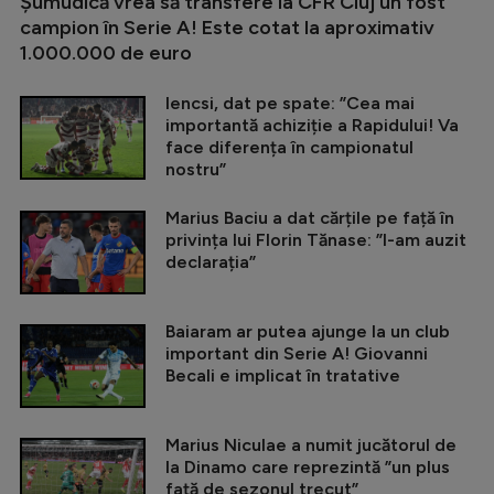
Șumudică vrea să transfere la CFR Cluj un fost
campion în Serie A! Este cotat la aproximativ
1.000.000 de euro
Iencsi, dat pe spate: ”Cea mai
importantă achiziție a Rapidului! Va
face diferența în campionatul
nostru”
Marius Baciu a dat cărțile pe față în
privința lui Florin Tănase: ”I-am auzit
declarația”
Baiaram ar putea ajunge la un club
important din Serie A! Giovanni
Becali e implicat în tratative
Marius Niculae a numit jucătorul de
la Dinamo care reprezintă ”un plus
față de sezonul trecut”