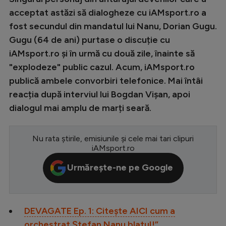
acceptat astăzi să dialogheze cu iAMsport.ro a
Serie A
fost secundul din mandatul lui Nanu, Dorian Gugu.
Bundesliga
Gugu (64 de ani) purtase o discuție cu
Ligue 1
iAMsport.ro și în urmă cu două zile, înainte să
"explodeze" public cazul. Acum, iAMsport.ro
Campionate
publică ambele convorbiri telefonice. Mai întâi
Starurile fotbalului
reacția după interviul lui Bogdan Vișan, apoi
dialogul mai amplu de marți seară.
EURO 2024
Stranieri
Nu rata știrile, emisiunile și cele mai tari clipuri
Clasamente
iAMsport.ro
Urmărește-ne pe Google
Tenis
DEVAGATE Ep. 1: Citește AICI cum a
Handbal
orchestrat Ștefan Nanu blatuI!”