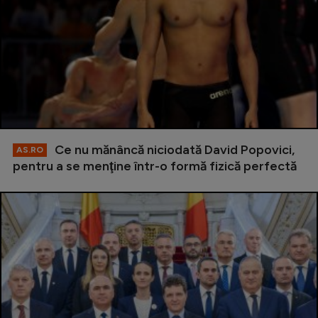
Ce nu mănâncă niciodată David Popovici,
AS.RO
pentru a se menţine într-o formă fizică perfectă