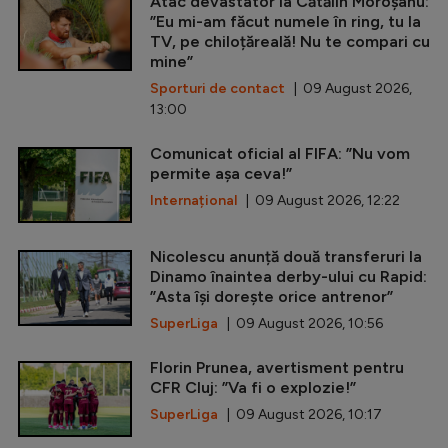
Atac devastator la Cătălin Moroșanu:
”Eu mi-am făcut numele în ring, tu la
TV, pe chiloțăreală! Nu te compari cu
mine”
Sporturi de contact
| 09 August 2026,
13:00
Comunicat oficial al FIFA: ”Nu vom
permite așa ceva!”
Internațional
| 09 August 2026, 12:22
Nicolescu anunță două transferuri la
Dinamo înaintea derby-ului cu Rapid:
”Asta își dorește orice antrenor”
SuperLiga
| 09 August 2026, 10:56
Florin Prunea, avertisment pentru
CFR Cluj: ”Va fi o explozie!”
SuperLiga
| 09 August 2026, 10:17