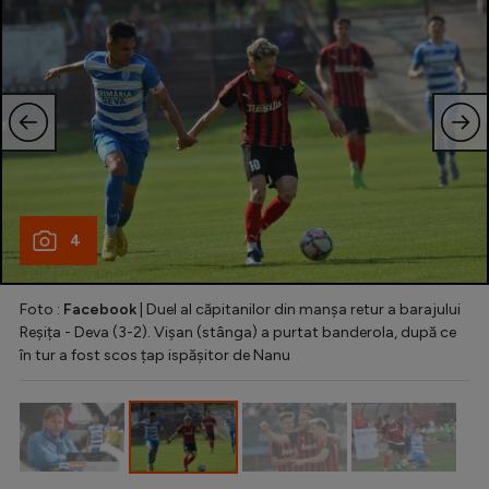
4
Foto :
Facebook
| Duel al căpitanilor din manșa retur a barajului
Reșița - Deva (3-2). Vișan (stânga) a purtat banderola, după ce
în tur a fost scos țap ispășitor de Nanu