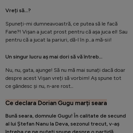
Vreți să...?
Spuneți-mi dumneavoastră, ce putea să le facă
Fane?! Vișan a jucat prost pentru că așa juca el! Sau
pentru că a jucat la pariuri, dă-l în p...a mă-sii!
Un singur lucru aș mai dori să vă întreb...
Nu, nu, gata, ajunge! Să nu mă mai sunați dacă doar
despre acest Vișan vreți să vorbim! Aș spune tot
ce gândesc și nu, n-are rost...
Ce declara Dorian Gugu marți seara
Bună seara, domnule Gugu! În calitate de secund
al lui Ștefan Nanu la Deva, sezonul trecut, v-aș
întreba ce ne puteți spune despre o partidă