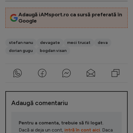
Adaugă iAMsport.ro ca sursă preferată în
Google
stefan nanu
devagate
meci trucat
deva
dorian gugu
bogdan visan
Adaugă comentariu
Pentru a comenta, trebuie să fii logat.
Dacă ai deja un cont,
intră în cont aici
. Daca