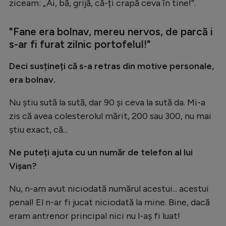
ziceam: „Ai, bă, grijă, că-ți crapă ceva în tine!”.
"Fane era bolnav, mereu nervos, de parcă i
s-ar fi furat zilnic portofelul!"
Deci susțineți că s-a retras din motive personale,
era bolnav.
Nu știu sută la sută, dar 90 și ceva la sută da. Mi-a
zis că avea colesterolul mărit, 200 sau 300, nu mai
știu exact, că...
Ne puteți ajuta cu un număr de telefon al lui
Vișan?
Nu, n-am avut niciodată numărul acestui... acestui
penal! El n-ar fi jucat niciodată la mine. Bine, dacă
eram antrenor principal nici nu l-aș fi luat!