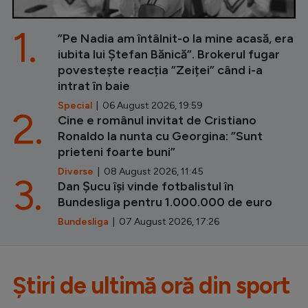
1.
”Pe Nadia am întâlnit-o la mine acasă, era
iubita lui Ștefan Bănică”. Brokerul fugar
povestește reacția ”Zeiței” când i-a
intrat în baie
Special
| 06 August 2026, 19:59
2.
Cine e românul invitat de Cristiano
Ronaldo la nunta cu Georgina: ”Sunt
prieteni foarte buni”
Diverse
| 08 August 2026, 11:45
3.
Dan Șucu își vinde fotbalistul în
Bundesliga pentru 1.000.000 de euro
Bundesliga
| 07 August 2026, 17:26
Știri de ultimă oră din sport