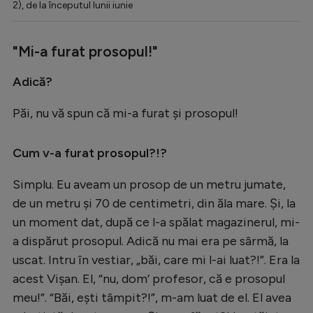
2), de la începutul lunii iunie
"Mi-a furat prosopul!"
Adică?
Păi, nu vă spun că mi-a furat și prosopul!
Cum v-a furat prosopul?!?
Simplu. Eu aveam un prosop de un metru jumate,
de un metru și 70 de centimetri, din ăla mare. Și, la
un moment dat, după ce l-a spălat magazinerul, mi-
a dispărut prosopul. Adică nu mai era pe sârmă, la
uscat. Intru în vestiar, „băi, care mi l-ai luat?!”. Era la
acest Vișan. El, “nu, dom’ profesor, că e prosopul
meu!”. “Băi, ești tâmpit?!”, m-am luat de el. El avea