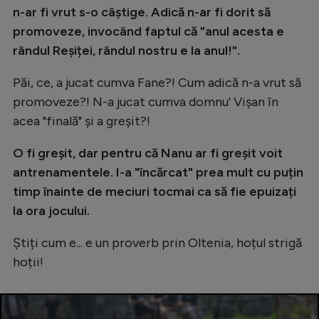
Intră în cont
n-ar fi vrut s-o câștige. Adică n-ar fi dorit să
Creează cont
promoveze, invocând faptul că "anul acesta e
rândul Reșiței, rândul nostru e la anul!".
Păi, ce, a jucat cumva Fane?! Cum adică n-a vrut să
promoveze?! N-a jucat cumva domnu' Vișan în
acea "finală" și a greșit?!
O fi greșit, dar pentru că Nanu ar fi greșit voit
antrenamentele. I-a "încărcat" prea mult cu puțin
timp înainte de meciuri tocmai ca să fie epuizați
la ora jocului.
Știți cum e... e un proverb prin Oltenia, hoțul strigă
hoții!