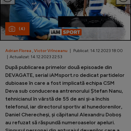
Special
Diverse
(4)
Inedit
Clasamente
Adrian Florea
,
Victor Vrînceanu
| Publicat: 14.12.2023 18:00
| Actualizat: 14.12.2023 22:53
După publicarea primelor două episoade din
Champions League
DEVAGATE, serial iAMsport.ro dedicat partidelor
dubioase în care a fost implicată echipa CSM
Europa League
Deva sub conducerea antrenorului Ștefan Nanu,
Conference League
tehnicianul în vârstă de 55 de ani și-a închis
telefonul, iar directorul sportiv al hunedorenilor,
CM 2026
Daniel Cherecheși, și căpitanul Alexandru Doboș
Premier League
au refuzat să răspundă numeroaselor apeluri.
LaLiga
Singurul personaj din anturajul devenilor care a