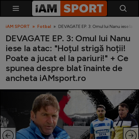
iAM SPORT
Fotbal
DEVAGATE EP. 3: Omul lui Nanu iese la atac
DEVAGATE EP. 3: Omul lui Nanu
iese la atac: "Hoțul strigă hoții!
Poate a jucat el la pariuri!" + Ce
spunea despre blat înainte de
ancheta iAMsport.ro
SuperLiga
Liga 2
Cupa României
Echipa Națională
U21
Fotbal feminin