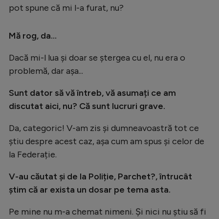
pot spune că mi l-a furat, nu?
Mă rog, da...
Dacă mi-l lua și doar se ștergea cu el, nu era o
problemă, dar așa...
Sunt dator să vă întreb, vă asumați ce am
discutat aici, nu? Că sunt lucruri grave.
Da, categoric! V-am zis și dumneavoastră tot ce
știu despre acest caz, așa cum am spus și celor de
la Federație.
V-au căutat și de la Poliție, Parchet?, întrucât
știm că ar exista un dosar pe tema asta.
Pe mine nu m-a chemat nimeni. Și nici nu știu să fi