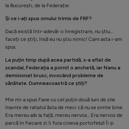
la București, de la Federație.
Și ce i-ați spus omului trimis de FRF?
Dacă există într-adevăr o înregistrare, nu știu...
faceți ce știți, însă eu nu știu nimic! Cam asta i-am
spus.
La puțin timp după acea partidă, s-a aflat de
scandal, Federația a pornit o anchetă, iar Nanu a
demisionat brusc, invocând probleme de
sănătate. Dumneavoastră ce știți?
Mie mi-a spus Fane cu cel puțin două luni de zile
înainte de rahatul ăsta de meci că nu se simte bine.
Era mereu alb la față, mereu nervos... Era nervos de
parcă în fiecare zi îi fura cineva portofelul! Îi și