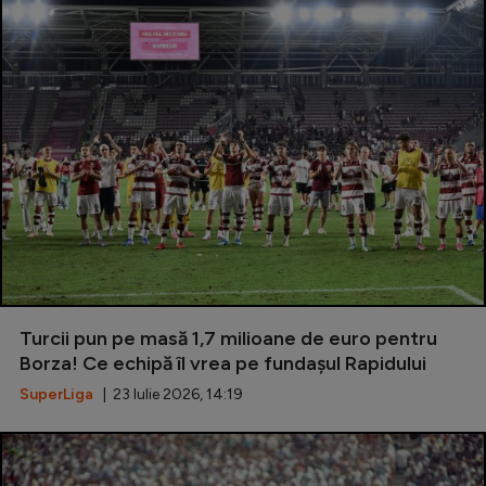
Special
Diverse
Inedit
Clasamente
Champions League
Europa League
Turcii pun pe masă 1,7 milioane de euro pentru
Conference League
Borza! Ce echipă îl vrea pe fundașul Rapidului
SuperLiga
| 23 Iulie 2026, 14:19
CM 2026
Premier League
LaLiga