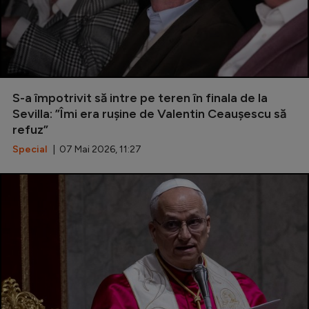
S-a împotrivit să intre pe teren în finala de la
Sevilla: ”Îmi era rușine de Valentin Ceaușescu să
refuz”
Special
| 07 Mai 2026, 11:27