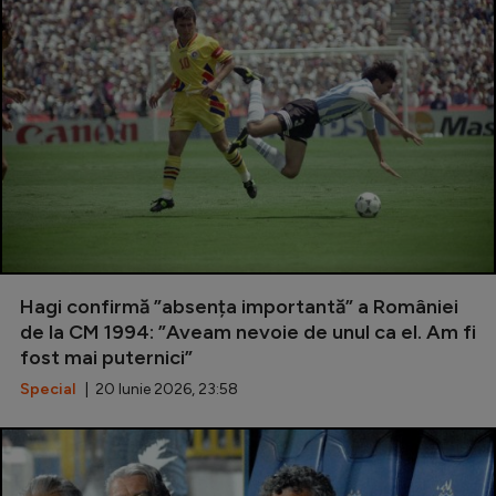
Serie A
Bundesliga
Ligue 1
Campionate
Starurile fotbalului
EURO 2024
Stranieri
Hagi confirmă ”absența importantă” a României
Clasamente
de la CM 1994: ”Aveam nevoie de unul ca el. Am fi
fost mai puternici”
Special
| 20 Iunie 2026, 23:58
Tenis
Handbal