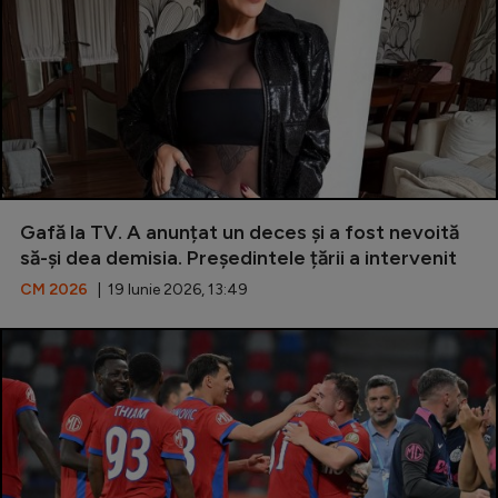
Gafă la TV. A anunțat un deces și a fost nevoită
să-și dea demisia. Președintele țării a intervenit
CM 2026
| 19 Iunie 2026, 13:49