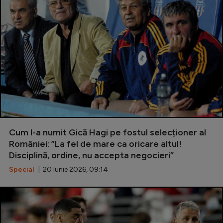
Natație
Formula 1
Gimnastică
Auto
Rugby
Ciclism
Alte sporturi
Cum l-a numit Gică Hagi pe fostul selecționer al
JO 2024
României: ”La fel de mare ca oricare altul!
Disciplină, ordine, nu accepta negocieri”
JO 2026
Special
| 20 Iunie 2026, 09:14