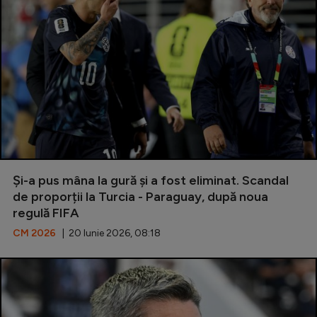
Intră în cont
Creează cont
Și-a pus mâna la gură și a fost eliminat. Scandal
de proporții la Turcia - Paraguay, după noua
regulă FIFA
CM 2026
| 20 Iunie 2026, 08:18