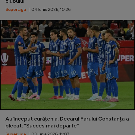
clubului
SuperLiga
| 04 Iunie 2026, 10:26
Au început curățenia. Decarul Farului Constanța a
plecat: ”Succes mai departe”
SuperLiga
| 03 Iunie 2026, 11:07