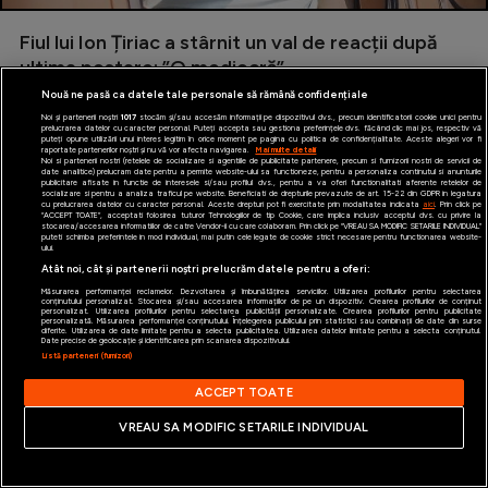
Fiul lui Ion Țiriac a stârnit un val de reacții după
ultima postare: ”O mediocră”
Nouă ne pasă ca datele tale personale să rămână confidențiale
Ion Țiriac
| 04 Mai 2026, 10:19
Noi și partenerii noștri
1017
stocăm și/sau accesăm informații pe dispozitivul dvs., precum identificatorii cookie unici pentru
prelucrarea datelor cu caracter personal. Puteți accepta sau gestiona preferințele dvs. făcând clic mai jos, respectiv vă
puteți opune utilizării unui interes legitim în orice moment pe pagina cu politica de confidențialitate. Aceste alegeri vor fi
raportate partenerilor noștri și nu vă vor afecta navigarea.
Mai multe detalii
Noi si partenerii nostri (retelele de socializare si agentiile de publicitate partenere, precum si furnizorii nostri de servicii de
date analitice) prelucram date pentru a permite website-ului sa functioneze, pentru a personaliza continutul si anunturile
publicitare afisate in functie de interesele si/sau profilul dvs., pentru a va oferi functionalitati aferente retelelor de
socializare si pentru a analiza traficul pe website. Beneficiati de drepturile prevazute de art. 15-22 din GDPR in legatura
cu prelucrarea datelor cu caracter personal. Aceste drepturi pot fi exercitate prin modalitatea indicata
aici
. Prin click pe
“ACCEPT TOATE”, acceptati folosirea tuturor Tehnologiilor de tip Cookie, care implica inclusiv acceptul dvs. cu privire la
stocarea/accesarea informatiilor de catre Vendor-ii cu care colaboram. Prin click pe “VREAU SA MODIFIC SETARILE INDIVIDUAL”
puteti schimba preferintele in mod individual, mai putin cele legate de cookie strict necesare pentru functionarea website-
ului.
Atât noi, cât și partenerii noștri prelucrăm datele pentru a oferi:
Măsurarea performanței reclamelor. Dezvoltarea și îmbunătățirea serviciilor. Utilizarea profilurilor pentru selectarea
conținutului personalizat. Stocarea și/sau accesarea informațiilor de pe un dispozitiv. Crearea profilurilor de conținut
personalizat. Utilizarea profilurilor pentru selectarea publicității personalizate. Crearea profilurilor pentru publicitate
personalizată. Măsurarea performanței conținutului. Înțelegerea publicului prin statistici sau combinații de date din surse
diferite. Utilizarea de date limitate pentru a selecta publicitatea. Utilizarea datelor limitate pentru a selecta conținutul.
Date precise de geolocație și identificarea prin scanarea dispozitivului.
Listă parteneri (furnizori)
ACCEPT TOATE
VREAU SA MODIFIC SETARILE INDIVIDUAL