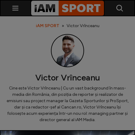
iAM SPORT
Victor Vrînceanu
Victor Vrînceanu
SuperLiga
Cine este Victor Vrînceanu | Cu un vast background în mass-
Liga 2
media din România, din poziția de reporter și realizator de
emisiuni sau project manager la Gazeta Sporturilor și ProSport,
Cupa României
dar și ca redactor-șef al Cancan.ro, Victor Vrînceanu își
Echipa Națională
folosește acum experiența într-un nou rol: managing partner și
director general al iAM Media.
U21
Fotbal feminin