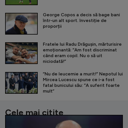
George Copos a decis să bage bani
într-un alt sport. Investiție de
proporții
Fratele lui Radu Drăgușin, mărturisire
emoționantă: ”Am fost discriminat
când eram copil. Nu o să uit
niciodată!”
”Nu de leucemie a murit!” Nepotul lui
Mircea Lucescu spune ce i-a fost
fatal bunicului său: ”A suferit foarte
mult”
Cele mai citite