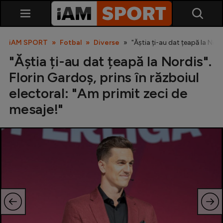
iAM SPORT
Fotbal
Diverse
"Ăștia ți-au dat țeapă la Nord
"Ăștia ți-au dat țeapă la Nordis".
Florin Gardoș, prins în războiul
electoral: "Am primit zeci de
mesaje!"
SuperLiga
Liga 2
Cupa României
Echipa Națională
U21
Fotbal feminin