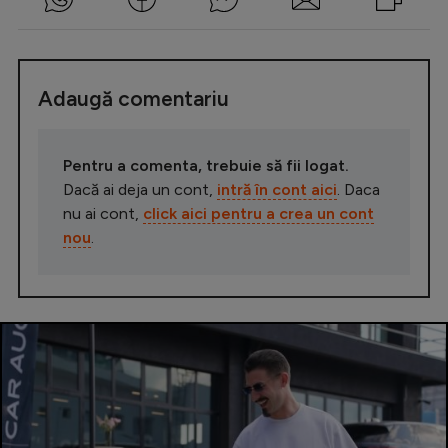
Adaugă comentariu
Pentru a comenta, trebuie să fii logat.
Dacă ai deja un cont,
intră în cont aici
. Daca
nu ai cont,
click aici pentru a crea un cont
nou
.