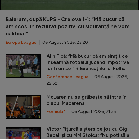
Baiaram, după KuPS - Craiova 1-1: ”Mă bucur că
am scos un rezultat pozitiv, cu siguranță ne vom
califica!”
Europa League
| 06 August 2026, 23:20
Alin Fică: ”Mă bucur că am simțit ce
înseamnă fotbalul jucând împotriva
lui Tromso!” + Explicațiile lui Folha
Conference League
| 06 August 2026,
22:52
McLaren nu se grăbește să intre în
clubul Macarena
Formula 1
| 06 August 2026, 21:35
Victor Pițurcă a șters pe jos cu Gigi
Becali și cu MM Stoica: ”Nu poți să ai