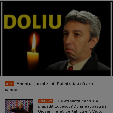
Anunţul şoc al zilei! Puţini ştiau că are
RTV
cancer
”Ce ați simțit când s-a
EXCLUSIV
prăpădit Lucescu? Dumneavoastră și
Giovanni erați certați cu el”. Victor