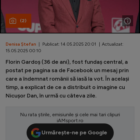
Special
(2)
Diverse
Inedit
Denisa Ștefan
| Publicat: 14.05.2025 20:01 | Actualizat:
Clasamente
15.05.2025 00:10
Florin Gardoș (36 de ani), fost fundaș central, a
postat pe pagina sa de Facebook un mesaj prin
care a îndemnat românii să iasă la vot. În același
Champions League
timp, a explicat de ce a distribuit o imagine cu
Europa League
Nicușor Dan, în urmă cu câteva zile.
Conference League
CM 2026
Nu rata știrile, emisiunile și cele mai tari clipuri
iAMsport.ro
Premier League
Urmărește-ne pe Google
LaLiga