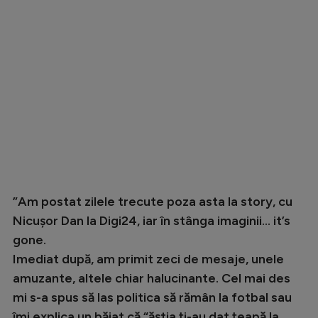
”Am postat zilele trecute poza asta la story, cu
Nicușor Dan la Digi24, iar în stânga imaginii… it’s
gone.
Imediat după, am primit zeci de mesaje, unele
amuzante, altele chiar halucinante. Cel mai des
mi s-a spus să las politica să rămân la fotbal sau
îmi explica un băiat că “ăștia ți-au dat țeapă la