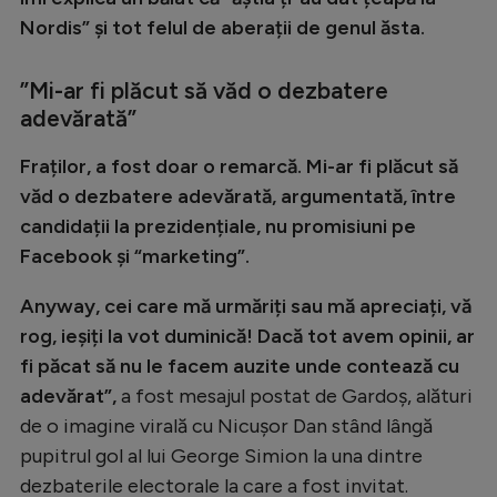
Nordis” și tot felul de aberații de genul ăsta.
”Mi-ar fi plăcut să văd o dezbatere
adevărată”
Fraților, a fost doar o remarcă. Mi-ar fi plăcut să
văd o dezbatere adevărată, argumentată, între
candidații la prezidențiale, nu promisiuni pe
Facebook și “marketing”.
Anyway, cei care mă urmăriți sau mă apreciați, vă
rog, ieșiți la vot duminică! Dacă tot avem opinii, ar
fi păcat să nu le facem auzite unde contează cu
adevărat”,
a fost mesajul postat de Gardoș, alături
de o imagine virală cu Nicușor Dan stând lângă
pupitrul gol al lui George Simion la una dintre
dezbaterile electorale la care a fost invitat.