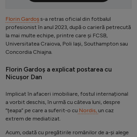
Serie A
Florin Gardoș
s-a retras oficial din fotbalul
Bundesliga
profesionist în anul 2023, după o carieră petrecută
Ligue 1
la mai multe echipe, printre care și FCSB,
Campionate
Universitatea Craiova, Poli Iași, Southampton sau
Concordia Chiajna.
Starurile fotbalului
EURO 2024
Florin Gardoș a explicat postarea cu
Nicușor Dan
Stranieri
Clasamente
Implicat în afaceri imobiliare, fostul internațional
a vorbit deschis, în urmă cu câteva luni, despre
”țeapa” pe care a suferit-o cu
Nordis,
un caz
extrem de mediatizat.
Tenis
Handbal
Acum, odată cu pregătirile românilor de a-și alege