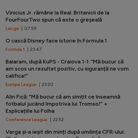
Vinicius Jr. rămâne la Real. Britanicii de la
FourFourTwo spun că este o greșeală
LaLiga
| 07:59
O cască Disney face istorie în Formula 1
Formula 1
| 23:47
Baiaram, după KuPS - Craiova 1-1: ”Mă bucur că
am scos un rezultat pozitiv, cu siguranță ne vom
califica!”
Europa League
| 23:20
Alin Fică: ”Mă bucur că am simțit ce înseamnă
fotbalul jucând împotriva lui Tromso!” +
Explicațiile lui Folha
Conference League
| 22:52
Varga și-a ieșit din minți după umilința CFR-ului: