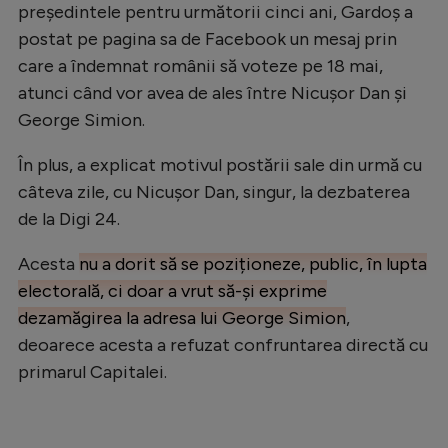
președintele pentru următorii cinci ani, Gardoș a
Natație
postat pe pagina sa de Facebook un mesaj prin
Formula 1
care a îndemnat românii să voteze pe 18 mai,
atunci când vor avea de ales între Nicușor Dan și
Gimnastică
George Simion.
Auto
În plus, a explicat motivul postării sale din urmă cu
Rugby
câteva zile, cu Nicușor Dan, singur, la dezbaterea
Ciclism
de la Digi 24.
Alte sporturi
Acesta
nu a dorit să se poziționeze, public, în lupta
JO 2024
electorală, ci doar a vrut să-și exprime
JO 2026
dezamăgirea la adresa lui George Simion
,
deoarece acesta a refuzat confruntarea directă cu
primarul Capitalei.