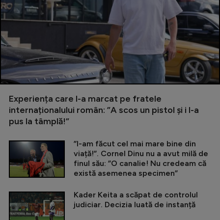
Experiența care l-a marcat pe fratele
internaționalului român: ”A scos un pistol și i l-a
pus la tâmplă!”
”I-am făcut cel mai mare bine din
viață!”. Cornel Dinu nu a avut milă de
finul său: ”O canalie! Nu credeam că
există asemenea specimen”
Kader Keita a scăpat de controlul
judiciar. Decizia luată de instanță