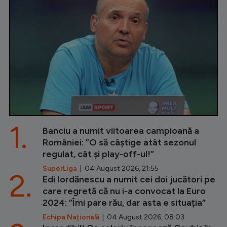
1.
Banciu a numit viitoarea campioană a
României: ”O să câștige atât sezonul
regulat, cât și play-off-ul!”
SuperLiga
| 04 August 2026, 21:55
2.
Edi Iordănescu a numit cei doi jucători pe
care regretă că nu i-a convocat la Euro
2024: ”Îmi pare rău, dar asta e situația”
Echipa Națională
| 04 August 2026, 08:03