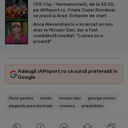
CFR Cluj - Hermannstadt, de la 20:30,
pe iAMsport.ro. Finala Cupei României
se joacă la Arad. Echipele de start
Anca Alexandrescu a încercat un nou
atac la Nicuşor Dan, dar a fost
combătută imediat: "Lumea nu e
proastă"
Adaugă iAMsport.ro ca sursă preferată în
Google
florin gardos
nordis
nicusor dan
george simion
alegerile prezidentiale
romania
presedinte