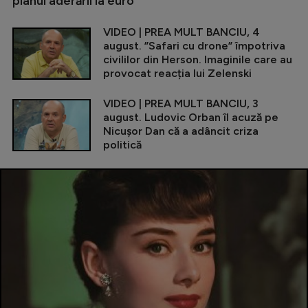
planul aderării la euro
VIDEO | PREA MULT BANCIU, 4
august. ”Safari cu drone” împotriva
civililor din Herson. Imaginile care au
provocat reacția lui Zelenski
VIDEO | PREA MULT BANCIU, 3
august. Ludovic Orban îl acuză pe
Nicușor Dan că a adâncit criza
politică