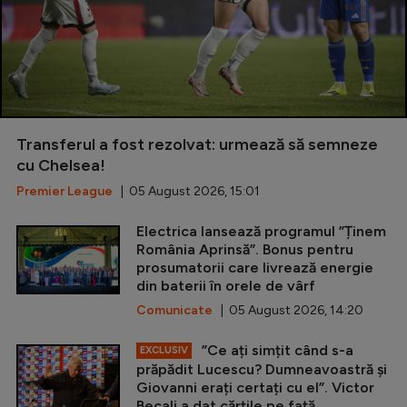
Transferul a fost rezolvat: urmează să semneze
cu Chelsea!
Premier League
| 05 August 2026, 15:01
Electrica lansează programul ”Ținem
România Aprinsă”. Bonus pentru
prosumatorii care livrează energie
din baterii în orele de vârf
Comunicate
| 05 August 2026, 14:20
”Ce ați simțit când s-a
EXCLUSIV
prăpădit Lucescu? Dumneavoastră și
Giovanni erați certați cu el”. Victor
Becali a dat cărțile pe față