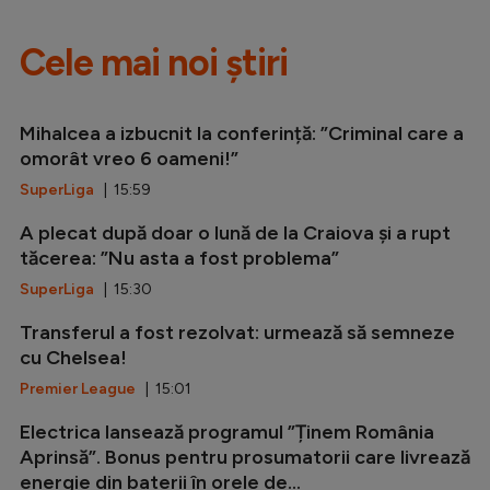
Cele mai noi știri
Mihalcea a izbucnit la conferință: ”Criminal care a
omorât vreo 6 oameni!”
SuperLiga
| 15:59
A plecat după doar o lună de la Craiova și a rupt
tăcerea: ”Nu asta a fost problema”
SuperLiga
| 15:30
Transferul a fost rezolvat: urmează să semneze
cu Chelsea!
Premier League
| 15:01
Electrica lansează programul ”Ținem România
Aprinsă”. Bonus pentru prosumatorii care livrează
energie din baterii în orele de...