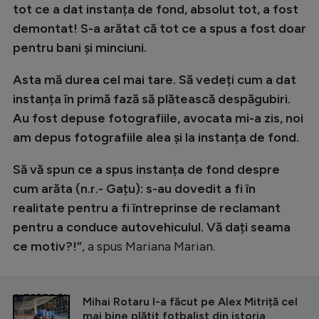
tot ce a dat instanța de fond, absolut tot, a fost
demontat! S-a arătat că tot ce a spus a fost doar
pentru bani și minciuni.
Asta mă durea cel mai tare. Să vedeți cum a dat
instanța în primă fază să plătească despăgubiri.
Au fost depuse fotografiile, avocata mi-a zis, noi
am depus fotografiile alea și la instanța de fond.
Să vă spun ce a spus instanța de fond despre
cum arăta (n.r.- Gațu): s-au dovedit a fi în
realitate pentru a fi întreprinse de reclamant
pentru a conduce autovehiculul. Vă dați seama
ce motiv?!”
, a spus Mariana Marian.
CITEȘTE ȘI
Mihai Rotaru l-a făcut pe Alex Mitriță cel
mai bine plătit fotbalist din istoria