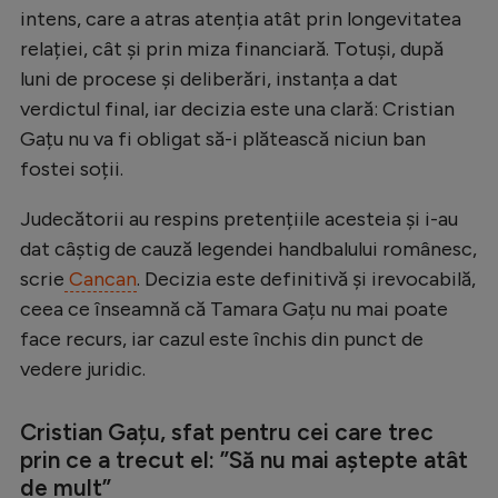
intens, care a atras atenția atât prin longevitatea
Natație
relației, cât și prin miza financiară. Totuși, după
Formula 1
luni de procese și deliberări, instanța a dat
Gimnastică
verdictul final, iar decizia este una clară: Cristian
Gațu nu va fi obligat să-i plătească niciun ban
Auto
fostei soții.
Rugby
Judecătorii au respins pretențiile acesteia și i-au
Ciclism
dat câștig de cauză legendei handbalului românesc,
Alte sporturi
scrie
Cancan
. Decizia este definitivă și irevocabilă,
ceea ce înseamnă că Tamara Gațu nu mai poate
JO 2024
face recurs, iar cazul este închis din punct de
JO 2026
vedere juridic.
Cristian Gațu, sfat pentru cei care trec
prin ce a trecut el: ”Să nu mai aștepte atât
de mult”