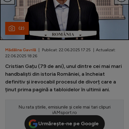
Special
Diverse
(2)
Inedit
Clasamente
Mădălina Gavrilă
| Publicat: 22.06.2025 17:25 | Actualizat:
22.06.2025 18:26
Cristian Gațu (79 de ani), unul dintre cei mai mari
Champions League
handbaliști din istoria României, a încheiat
definitiv și irevocabil procesul de divorț care a
Europa League
ținut prima pagină a tabloidelor în ultimii ani.
Conference League
CM 2026
Nu rata știrile, emisiunile și cele mai tari clipuri
iAMsport.ro
Premier League
Urmărește-ne pe Google
LaLiga