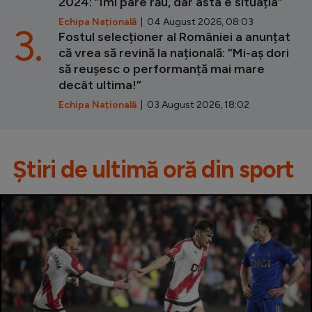
2024: ”Îmi pare rău, dar asta e situația”
Echipa Națională
| 04 August 2026, 08:03
3.
Fostul selecționer al României a anunțat
că vrea să revină la națională: ”Mi-aș dori
să reușesc o performanță mai mare
decât ultima!”
Echipa Națională
| 03 August 2026, 18:02
Știri de ultimă oră din sport