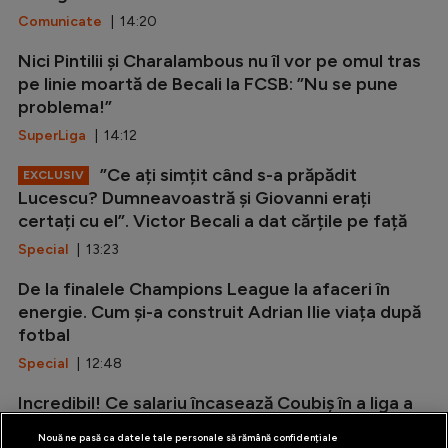
Comunicate
| 14:20
Nici Pintilii și Charalambous nu îl vor pe omul tras
pe linie moartă de Becali la FCSB: ”Nu se pune
problema!”
SuperLiga
| 14:12
”Ce ați simțit când s-a prăpădit
EXCLUSIV
Lucescu? Dumneavoastră și Giovanni erați
certați cu el”. Victor Becali a dat cărțile pe față
Special
| 13:23
De la finalele Champions League la afaceri în
energie. Cum și-a construit Adrian Ilie viața după
fotbal
Special
| 12:48
Incredibil! Ce salariu încasează Coubiș în a liga a
doua din Anglia
Nouă ne pasă ca datele tale personale să rămână confidențiale