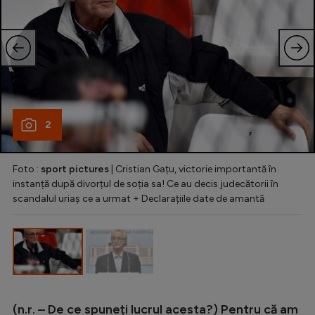
2
Foto :
sport pictures
| Cristian Gațu, victorie importantă în
instanță după divorțul de soția sa! Ce au decis judecătorii în
scandalul uriaș ce a urmat + Declarațiile date de amantă
(n.r. – De ce spuneți lucrul acesta?) Pentru că am