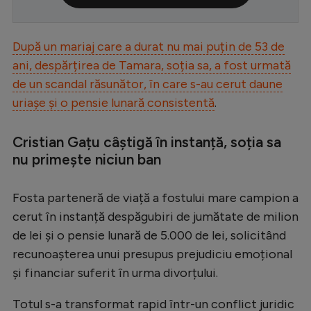
Serie A
Bundesliga
După un mariaj care a durat nu mai puțin de 53 de
ani, despărțirea de Tamara, soția sa, a fost urmată
Ligue 1
de un scandal răsunător, în care s-au cerut daune
Campionate
uriașe și o pensie lunară consistentă
.
Starurile fotbalului
Cristian Gațu câștigă în instanță, soția sa
EURO 2024
nu primește niciun ban
Stranieri
Fosta parteneră de viață a fostului mare campion a
Clasamente
cerut în instanță despăgubiri de jumătate de milion
de lei și o pensie lunară de 5.000 de lei, solicitând
recunoașterea unui presupus prejudiciu emoțional
și financiar suferit în urma divorțului.
Tenis
Handbal
Totul s-a transformat rapid într-un conflict juridic