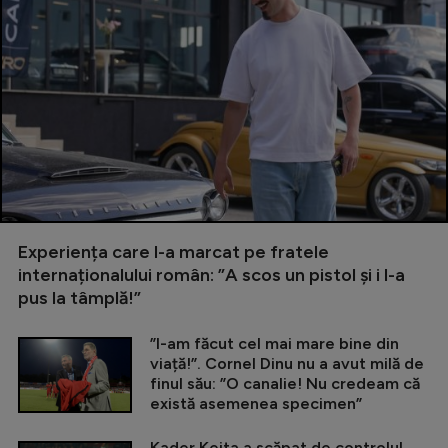
Experiența care l-a marcat pe fratele
internaționalului român: ”A scos un pistol și i l-a
pus la tâmplă!”
”I-am făcut cel mai mare bine din
viață!”. Cornel Dinu nu a avut milă de
finul său: ”O canalie! Nu credeam că
există asemenea specimen”
Kader Keita a scăpat de controlul