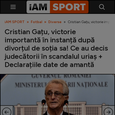
iAM SPORT
Fotbal
Diverse
Cristian Gațu, victorie impor
Cristian Gațu, victorie
importantă în instanță după
divorțul de soția sa! Ce au decis
judecătorii în scandalul uriaș +
Declarațiile date de amantă
SuperLiga
Liga 2
Cupa României
Echipa Națională
U21
Fotbal feminin