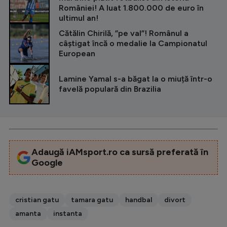
României! A luat 1.800.000 de euro în
ultimul an!
Cătălin Chirilă, ”pe val”! Românul a
câștigat încă o medalie la Campionatul
European
Lamine Yamal s-a băgat la o miuță într-o
favelă populară din Brazilia
Adaugă iAMsport.ro ca sursă preferată în
Google
cristian gatu
tamara gatu
handbal
divort
amanta
instanta