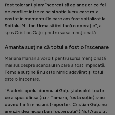
fost tolerant și am încercat să aplanez orice fel
de conflict între mine și soție lucru care m-a
costat în momentul în care am fost spitalizat la
Spitalul Militar. Urma să îmi facă o operație”
, a
spus Cristian Gațu, pentru sursa menționată.
Amanta susține că totul a fost o înscenare
Mariana Marian a vorbit pentru sursa menționată
mai sus despre scandalul în care a fost implicată.
Femeia susține ă nu este nimic adevărat și totul
este o înscenare.
”A admis apelul domnului Gațu și absolut toate
ce a spus dânsa (n.r.- Tamara, fosta soție) s-au
dovedit a fi minciuni. (reporter: Cristian Gațu nu
are să-i dea niciun ban fostei soții?) Nu! Absolut