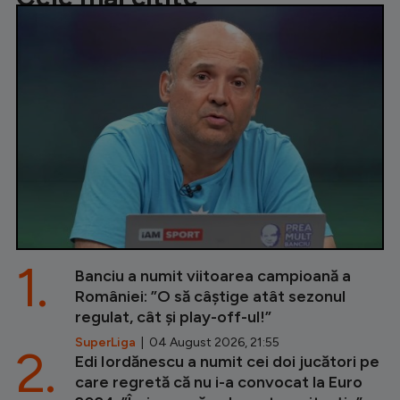
1.
Banciu a numit viitoarea campioană a
României: ”O să câștige atât sezonul
regulat, cât și play-off-ul!”
SuperLiga
| 04 August 2026, 21:55
2.
Edi Iordănescu a numit cei doi jucători pe
care regretă că nu i-a convocat la Euro