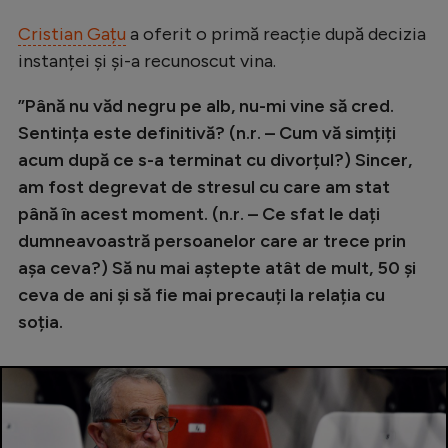
Intră în cont
Cristian Gațu
a oferit o primă reacție după decizia
Creează cont
instanței și și-a recunoscut vina.
”Până nu văd negru pe alb, nu-mi vine să cred.
Sentința este definitivă? (n.r. – Cum vă simțiți
acum după ce s-a terminat cu divorțul?) Sincer,
am fost degrevat de stresul cu care am stat
până în acest moment. (n.r. – Ce sfat le dați
dumneavoastră persoanelor care ar trece prin
așa ceva?) Să nu mai aștepte atât de mult, 50 și
ceva de ani și să fie mai precauți la relația cu
soția.