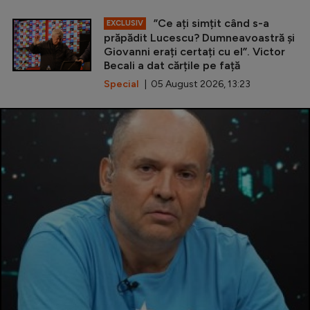
”Ce ați simțit când s-a
EXCLUSIV
prăpădit Lucescu? Dumneavoastră și
Giovanni erați certați cu el”. Victor
Becali a dat cărțile pe față
Special
| 05 August 2026, 13:23