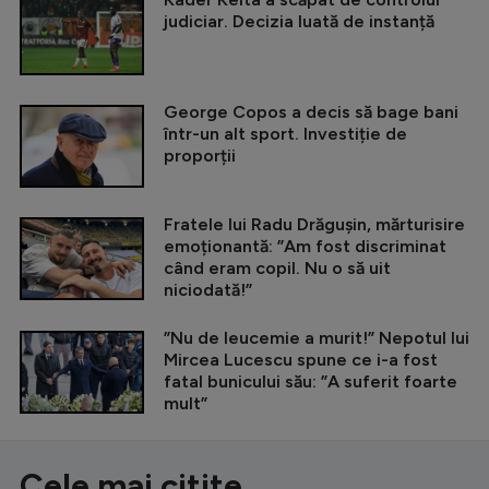
judiciar. Decizia luată de instanță
George Copos a decis să bage bani
într-un alt sport. Investiție de
proporții
Fratele lui Radu Drăgușin, mărturisire
emoționantă: ”Am fost discriminat
când eram copil. Nu o să uit
niciodată!”
”Nu de leucemie a murit!” Nepotul lui
Mircea Lucescu spune ce i-a fost
fatal bunicului său: ”A suferit foarte
mult”
Cele mai citite