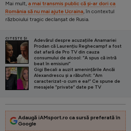
Mai mult,
a mai transmis public că și-ar dori ca
România să nu mai ajute Ucraina
, în contextul
războiului tragic declanșat de Rusia.
CITEȘTE ȘI
Adevărul despre acuzațiile Anamariei
Prodan că Laurențiu Reghecampf a fost
dat afară de Pro TV din cauza
consumului de alcool: ”A spus că intră
beat în emisiuni”
Gigi Becali a auzit amenințările Ancăi
Alexandrescu și a răbufnit: ”Am
caracterizat-o cum e ea!” Ce spune de
mesajele ”private” date pe TV
Adaugă iAMsport.ro ca sursă preferată în
Google