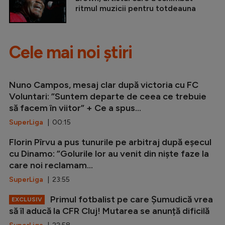
ritmul muzicii pentru totdeauna
Cele mai noi știri
Nuno Campos, mesaj clar după victoria cu FC
Voluntari: ”Suntem departe de ceea ce trebuie
să facem în viitor” + Ce a spus...
SuperLiga
| 00:15
Florin Pîrvu a pus tunurile pe arbitraj după eșecul
cu Dinamo: ”Golurile lor au venit din niște faze la
care noi reclamam...
SuperLiga
| 23:55
Primul fotbalist pe care Șumudică vrea
EXCLUSIV
să îl aducă la CFR Cluj! Mutarea se anunță dificilă