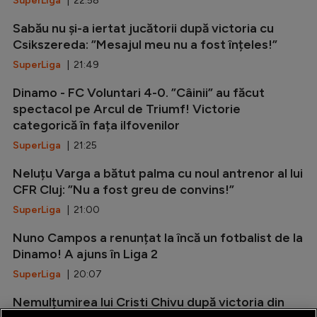
SuperLiga
| 22:58
Sabău nu și-a iertat jucătorii după victoria cu
Csikszereda: ”Mesajul meu nu a fost înțeles!”
SuperLiga
| 21:49
Dinamo - FC Voluntari 4-0. ”Câinii” au făcut
spectacol pe Arcul de Triumf! Victorie
categorică în fața ilfovenilor
SuperLiga
| 21:25
Neluțu Varga a bătut palma cu noul antrenor al lui
CFR Cluj: ”Nu a fost greu de convins!”
SuperLiga
| 21:00
Nuno Campos a renunțat la încă un fotbalist de la
Dinamo! A ajuns în Liga 2
SuperLiga
| 20:07
Nemulțumirea lui Cristi Chivu după victoria din