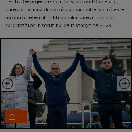
Intră în cont
pentru Georgescu s-a aflat și actorul Dan Puric,
care a spus încă din urmă cu mai multe luni că este
Creează cont
un bun prieten al politicianului care a triumfat
surprinzător în scrutinul de la sfârșit de 2024.
11