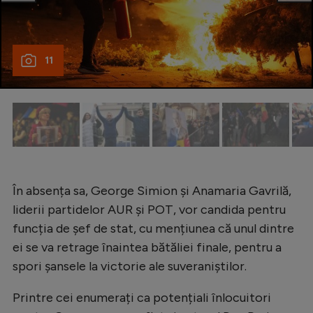
Natație
Formula 1
11
Gimnastică
Auto
Rugby
Ciclism
Alte sporturi
În absența sa, George Simion și Anamaria Gavrilă,
JO 2024
liderii partidelor AUR și POT, vor candida pentru
JO 2026
funcția de șef de stat, cu mențiunea că unul dintre
ei se va retrage înaintea bătăliei finale, pentru a
spori șansele la victorie ale suveraniștilor.
Printre cei enumerați ca potențiali înlocuitori