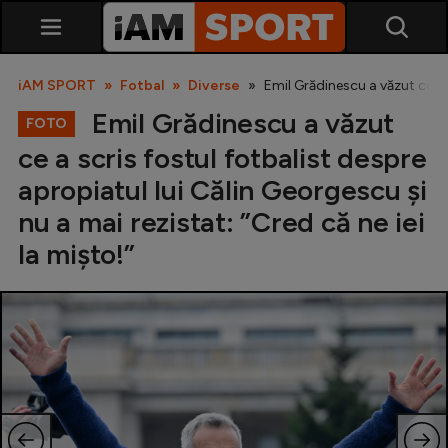
iAM SPORT
Fotbal
Diverse
Emil Grădinescu a văzut ce a s
Emil Grădinescu a văzut
FOTO
ce a scris fostul fotbalist despre
apropiatul lui Călin Georgescu și
nu a mai rezistat: ”Cred că ne iei
la mișto!”
SuperLiga
Liga 2
Cupa României
Echipa Națională
U21
Fotbal feminin