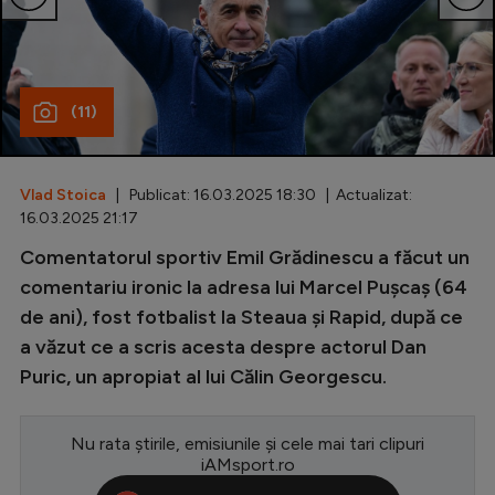
Special
Diverse
(11)
Inedit
Clasamente
Vlad Stoica
| Publicat: 16.03.2025 18:30 | Actualizat:
16.03.2025 21:17
Comentatorul sportiv Emil Grădinescu a făcut un
Champions League
comentariu ironic la adresa lui Marcel Pușcaș (64
de ani), fost fotbalist la Steaua și Rapid, după ce
Europa League
a văzut ce a scris acesta despre actorul Dan
Conference League
Puric, un apropiat al lui Călin Georgescu.
CM 2026
Nu rata știrile, emisiunile și cele mai tari clipuri
Premier League
iAMsport.ro
LaLiga