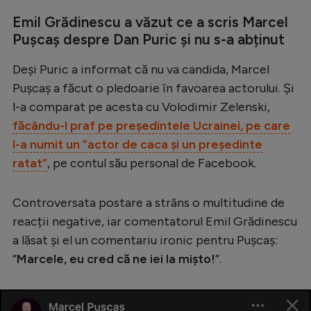
Emil Grădinescu a văzut ce a scris Marcel
Pușcaș despre Dan Puric și nu s-a abținut
Deși Puric a informat că nu va candida, Marcel
Pușcaș a făcut o pledoarie în favoarea actorului. Și
l-a comparat pe acesta cu Volodimir Zelenski,
făcându-l praf pe președintele Ucrainei, pe care
l-a numit un ”actor de caca și un președinte
ratat”
, pe contul său personal de Facebook.
Controversata postare a strâns o multitudine de
reacții negative, iar comentatorul Emil Grădinescu
a lăsat și el un comentariu ironic pentru Pușcaș:
”
Marcele, eu cred că ne iei la mișto!
”.