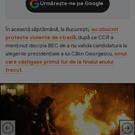
Urmărește-ne pe Google
Serie A
Bundesliga
În această săptămână, la București,
au izbucnit
Ligue 1
proteste violente de stradă
, după ce CCR a
Campionate
menținut decizia BEC de a nu valida candidatura la
Starurile fotbalului
alegerile prezidențiale a lui Călin Georgescu,
omul
care câștigase primul tur de la finalul anului
EURO 2024
trecut
.
Stranieri
Clasamente
Tenis
Handbal