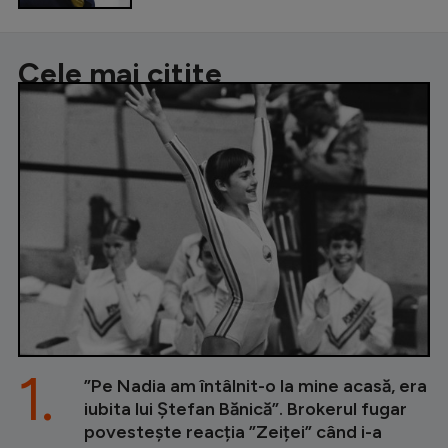
Cele mai citite
1.
”Pe Nadia am întâlnit-o la mine acasă, era
iubita lui Ștefan Bănică”. Brokerul fugar
povestește reacția ”Zeiței” când i-a