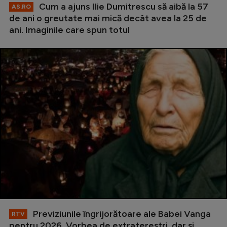
Cum a ajuns Ilie Dumitrescu să aibă la 57
AS.RO
de ani o greutate mai mică decât avea la 25 de
ani. Imaginile care spun totul
Previziunile îngrijorătoare ale Babei Vanga
RTV
pentru 2026. Vorbea de extratereștri, dar și