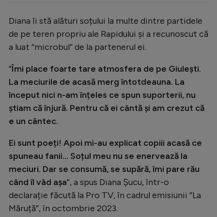
Diana îi stă alături soțului la multe dintre partidele
de pe teren propriu ale Rapidului și a recunoscut că
a luat ”microbul” de la partenerul ei.
”
Îmi place foarte tare atmosfera de pe Giulești.
La meciurile de acasă merg întotdeauna. La
început nici n-am înțeles ce spun suporterii, nu
știam că înjură. Pentru că ei cântă și am crezut că
e un cântec.
Ei sunt poeți! Apoi mi-au explicat copiii acasă ce
spuneau fanii… Soțul meu nu se enervează la
meciuri. Dar se consumă, se supără, îmi pare rău
când îl vâd așa
”, a spus Diana Șucu, într-o
declarație făcută la Pro TV, în cadrul emisiunii ”La
Măruță”, în octombrie 2023.