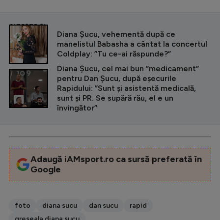
CITEȘTE ȘI
Diana Șucu, vehementă după ce
manelistul Babasha a cântat la concertul
Coldplay: ”Tu ce-ai răspunde?”
Diana Șucu, cel mai bun ”medicament”
pentru Dan Șucu, după eșecurile
Rapidului: ”Sunt și asistentă medicală,
sunt și PR. Se supără rău, el e un
învingător”
Adaugă iAMsport.ro ca sursă preferată în
Google
foto
diana sucu
dan sucu
rapid
greseala diana sucu