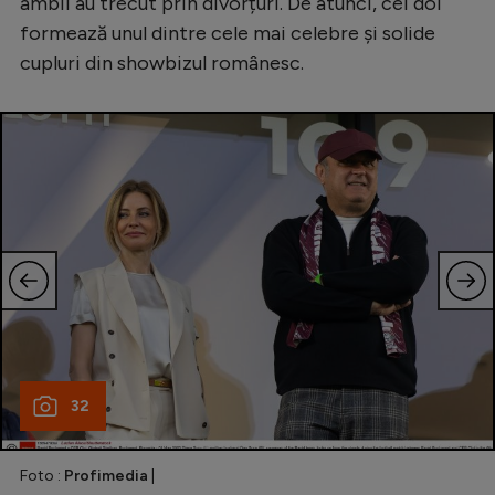
ambii au trecut prin divorțuri. De atunci, cei doi
formează unul dintre cele mai celebre și solide
cupluri din showbizul românesc.
32
Foto :
Profimedia
|