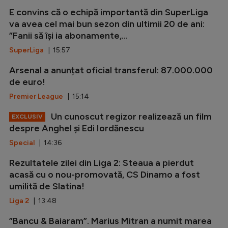
E convins că o echipă importantă din SuperLiga
va avea cel mai bun sezon din ultimii 20 de ani:
”Fanii să își ia abonamente,...
SuperLiga
| 15:57
Arsenal a anunțat oficial transferul: 87.000.000
de euro!
Premier League
| 15:14
Un cunoscut regizor realizează un film
EXCLUSIV
despre Anghel și Edi Iordănescu
Special
| 14:36
Rezultatele zilei din Liga 2: Steaua a pierdut
acasă cu o nou-promovată, CS Dinamo a fost
umilită de Slatina!
Liga 2
| 13:48
”Bancu & Baiaram”. Marius Mitran a numit marea