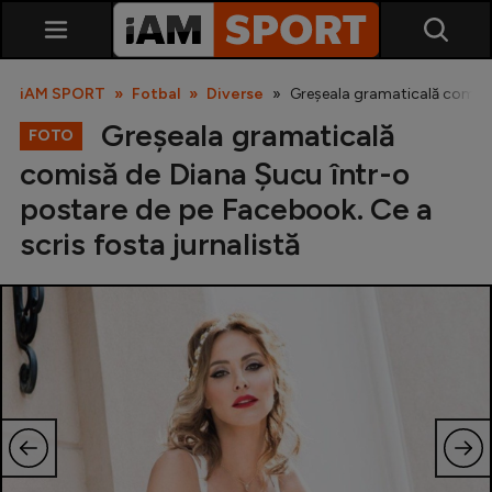
iAM SPORT
Fotbal
Diverse
Greșeala gramaticală comisă 
Greșeala gramaticală
FOTO
comisă de Diana Șucu într-o
postare de pe Facebook. Ce a
scris fosta jurnalistă
SuperLiga
Liga 2
Cupa României
Echipa Națională
U21
Fotbal feminin