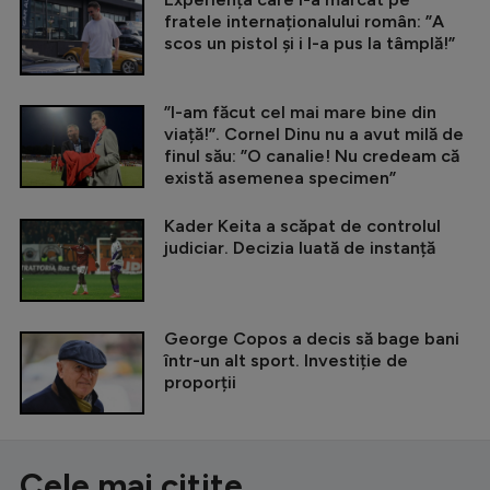
fratele internaționalului român: ”A
scos un pistol și i l-a pus la tâmplă!”
”I-am făcut cel mai mare bine din
viață!”. Cornel Dinu nu a avut milă de
finul său: ”O canalie! Nu credeam că
există asemenea specimen”
Kader Keita a scăpat de controlul
judiciar. Decizia luată de instanță
George Copos a decis să bage bani
într-un alt sport. Investiție de
proporții
Cele mai citite