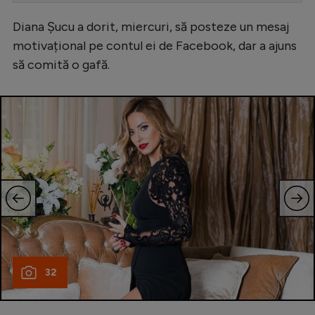
Serie A
Diana Șucu a dorit, miercuri, să posteze un mesaj
motivațional pe contul ei de Facebook, dar a ajuns
Bundesliga
să comită o gafă.
Ligue 1
Campionate
Starurile fotbalului
EURO 2024
Stranieri
Clasamente
32
Tenis
Handbal