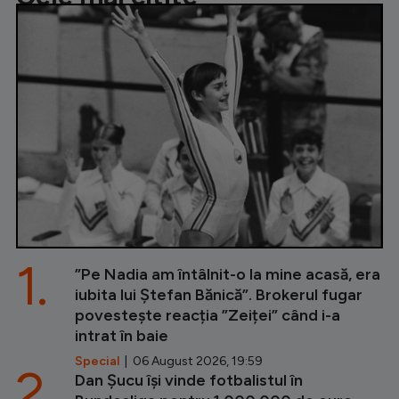
1.
”Pe Nadia am întâlnit-o la mine acasă, era
iubita lui Ștefan Bănică”. Brokerul fugar
povestește reacția ”Zeiței” când i-a
intrat în baie
Special
| 06 August 2026, 19:59
2.
Dan Șucu își vinde fotbalistul în