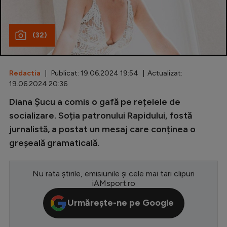
Special
(32)
Diverse
Inedit
Redactia
| Publicat: 19.06.2024 19:54 | Actualizat:
Clasamente
19.06.2024 20:36
Diana Șucu a comis o gafă pe rețelele de
socializare. Soția patronului Rapidului, fostă
jurnalistă, a postat un mesaj care conținea o
Champions League
greșeală gramaticală.
Europa League
Conference League
Nu rata știrile, emisiunile și cele mai tari clipuri
iAMsport.ro
CM 2026
Urmărește-ne pe Google
Premier League
LaLiga