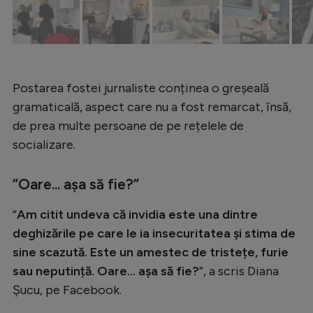
Natație
Formula 1
Gimnastică
Postarea fostei jurnaliste conținea o greșeală
Auto
gramaticală, aspect care nu a fost remarcat, însă,
Rugby
de prea multe persoane de pe rețelele de
Ciclism
socializare.
Alte sporturi
”Oare... așa să fie?”
JO 2024
”
Am citit undeva că invidia este una dintre
JO 2026
deghizările pe care le ia insecuritatea și stima de
sine scazută. Este un amestec de tristețe, furie
sau neputință. Oare... așa să fie?
”, a scris Diana
Șucu, pe Facebook.