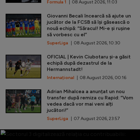
Formula 1
| 08 August 2026, 11:03
Giovanni Becali încearcă să ajute un
jucător de la FCSB să își găsească o
nouă echipă: ”Săracul! Mi-e și rușine
să vorbesc cu el”
SuperLiga
| 08 August 2026, 10:30
OFICIAL | Kevin Ciubotaru și-a găsit
echipă după dezastrul de la
Hermannstadt!
Internațional
| 08 August 2026, 00:16
Adrian Mihalcea a anunțat un nou
transfer după remiza cu Rapid: ”Vom
vedea dacă vor mai veni alți
jucători!”
SuperLiga
| 07 August 2026, 23:57