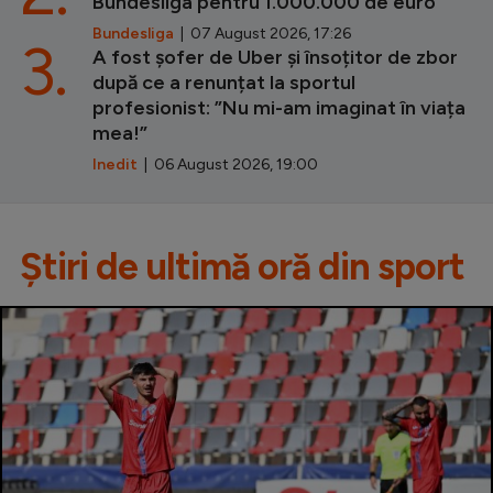
Bundesliga pentru 1.000.000 de euro
Bundesliga
| 07 August 2026, 17:26
3.
A fost șofer de Uber și însoțitor de zbor
după ce a renunțat la sportul
profesionist: ”Nu mi-am imaginat în viața
mea!”
Inedit
| 06 August 2026, 19:00
Știri de ultimă oră din sport