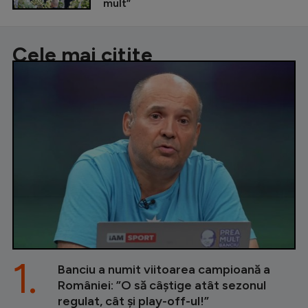
mult”
Cele mai citite
1.
Banciu a numit viitoarea campioană a
României: ”O să câștige atât sezonul
regulat, cât și play-off-ul!”