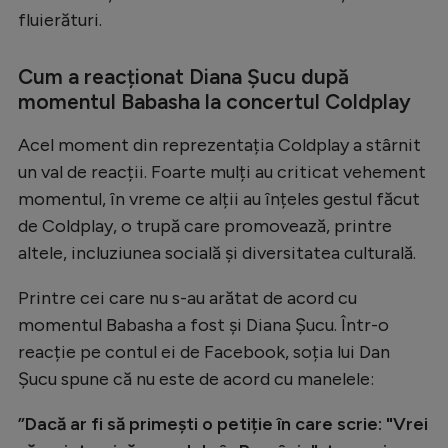
Intră în cont
fluierături.
Creează cont
Cum a reacționat Diana Șucu după
momentul Babasha la concertul Coldplay
Acel moment din reprezentația Coldplay a stârnit
un val de reacții. Foarte mulți au criticat vehement
momentul, în vreme ce alții au înțeles gestul făcut
de Coldplay, o trupă care promovează, printre
altele, incluziunea socială și diversitatea culturală.
Printre cei care nu s-au arătat de acord cu
momentul Babasha a fost și Diana Șucu. Într-o
reacție pe contul ei de Facebook, soția lui Dan
Șucu spune că nu este de acord cu manelele:
”Dacă ar fi să primești o petiție în care scrie: "Vrei