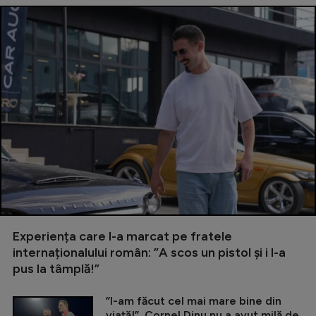
Experiența care l-a marcat pe fratele
internaționalului român: ”A scos un pistol și i l-a
pus la tâmplă!”
”I-am făcut cel mai mare bine din
viață!”. Cornel Dinu nu a avut milă de