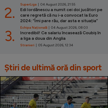
SuperLiga
| 04 August 2026, 21:55
2.
Edi Iordănescu a numit cei doi jucători pe
care regretă că nu i-a convocat la Euro
2024: ”Îmi pare rău, dar asta e situația”
Echipa Națională
| 04 August 2026, 08:03
3.
Incredibil! Ce salariu încasează Coubiș în
a liga a doua din Anglia
Stranieri
| 05 August 2026, 12:34
Știri de ultimă oră din sport