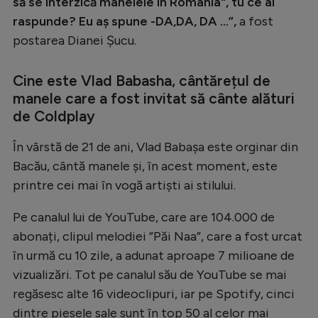
să se interzică manelele în România", tu ce ai
raspunde? Eu aș spune -DA,DA, DA …”,
a fost
postarea Dianei Șucu.
Cine este Vlad Babasha, cântărețul de
manele care a fost invitat să cânte alături
de Coldplay
În vârstă de 21 de ani, Vlad Babașa este orginar din
Bacău, cântă manele și, în acest moment, este
printre cei mai în vogă artiști ai stilului.
Pe canalul lui de YouTube, care are 104.000 de
abonați, clipul melodiei ”Păi Naa”, care a fost urcat
în urmă cu 10 zile, a adunat aproape 7 milioane de
vizualizări. Tot pe canalul său de YouTube se mai
regăsesc alte 16 videoclipuri, iar pe Spotify, cinci
dintre piesele sale sunt în top 50 al celor mai