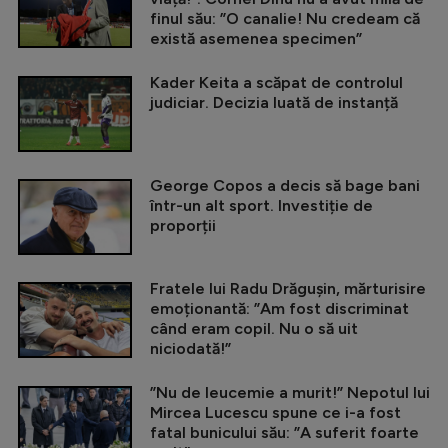
finul său: ”O canalie! Nu credeam că
există asemenea specimen”
Kader Keita a scăpat de controlul
judiciar. Decizia luată de instanță
George Copos a decis să bage bani
într-un alt sport. Investiție de
proporții
Fratele lui Radu Drăgușin, mărturisire
emoționantă: ”Am fost discriminat
când eram copil. Nu o să uit
niciodată!”
”Nu de leucemie a murit!” Nepotul lui
Mircea Lucescu spune ce i-a fost
fatal bunicului său: ”A suferit foarte