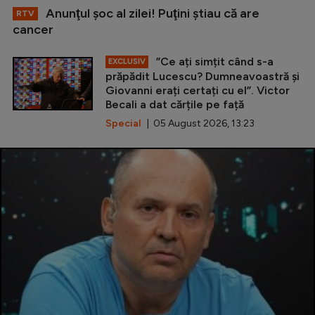
Anunţul şoc al zilei! Puţini ştiau că are
RTV
cancer
”Ce ați simțit când s-a
EXCLUSIV
prăpădit Lucescu? Dumneavoastră și
Giovanni erați certați cu el”. Victor
Becali a dat cărțile pe față
Special
| 05 August 2026, 13:23