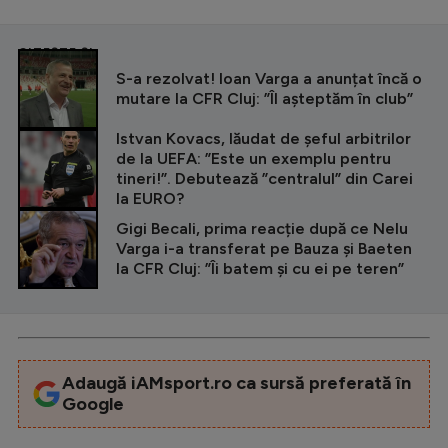
CITEȘTE ȘI
S-a rezolvat! Ioan Varga a anunțat încă o
mutare la CFR Cluj: ”Îl așteptăm în club”
Istvan Kovacs, lăudat de șeful arbitrilor
de la UEFA: ”Este un exemplu pentru
tineri!”. Debutează ”centralul” din Carei
la EURO?
Gigi Becali, prima reacție după ce Nelu
Varga i-a transferat pe Bauza și Baeten
la CFR Cluj: ”Îi batem și cu ei pe teren”
Adaugă iAMsport.ro ca sursă preferată în
Google