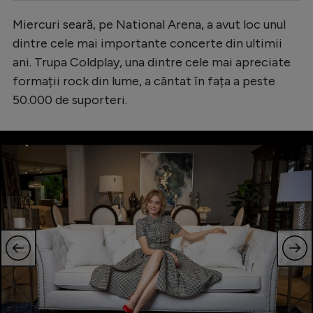
Serie A
Miercuri seară, pe National Arena, a avut loc unul
dintre cele mai importante concerte din ultimii
Bundesliga
ani. Trupa Coldplay, una dintre cele mai apreciate
Ligue 1
formații rock din lume, a cântat în fața a peste
Campionate
50.000 de suporteri.
Starurile fotbalului
EURO 2024
Stranieri
Clasamente
Tenis
Handbal