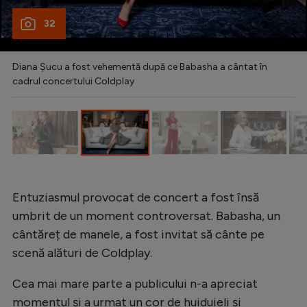
Natație
32
Formula 1
Gimnastică
Diana Șucu a fost vehementă după ce Babasha a cântat în
cadrul concertului Coldplay
Auto
Rugby
Ciclism
Alte sporturi
JO 2024
Entuziasmul provocat de concert a fost însă
umbrit de un moment controversat. Babasha, un
JO 2026
cântăreț de manele, a fost invitat să cânte pe
scenă alături de Coldplay.
Cea mai mare parte a publicului n-a apreciat
momentul și a urmat un cor de huiduieli și