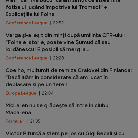
fotbalul jucând împotriva lui Tromso!” +
Explicațiile lui Folha
Conference League
| 22:52
Varga și-a ieșit din minți după umilința CFR-ului:
”Folha e istorie, poate vine Șumudică sau
Iordănescu! E posibil să merg la...
Conference League
| 22:28
Coelho, mulțumit de remiza Craiovei din Finlanda:
”Dacă luăm în considerare că am jucat în
deplasare și pe un teren...
Europa League
| 22:04
McLaren nu se grăbește să intre în clubul
Macarena
Formula 1
| 21:35
Victor Pițurcă a șters pe jos cu Gigi Becali și cu