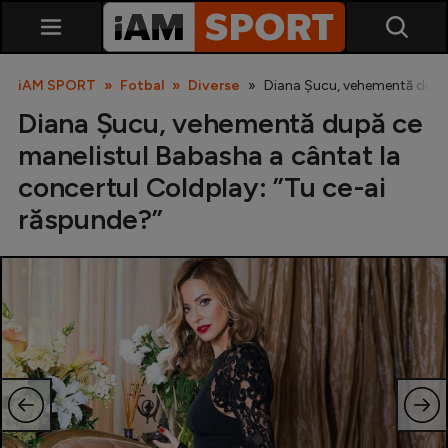
iAM SPORT
Fotbal
Diverse
Diana Șucu, vehementă după 
Diana Șucu, vehementă după ce
manelistul Babasha a cântat la
concertul Coldplay: ”Tu ce-ai
răspunde?”
SuperLiga
Liga 2
Cupa României
Echipa Națională
U21
Fotbal feminin