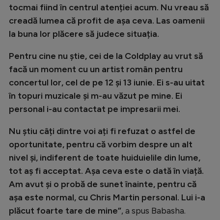
tocmai fiind în centrul atenției acum. Nu vreau să
creadă lumea că profit de așa ceva. Las oamenii
la buna lor plăcere să judece situația.
Pentru cine nu știe, cei de la Coldplay au vrut să
facă un moment cu un artist român pentru
concertul lor, cel de pe 12 și 13 iunie. Ei s-au uitat
în topuri muzicale și m-au văzut pe mine. Ei
personal i-au contactat pe impresarii mei.
Nu știu câți dintre voi ați fi refuzat o astfel de
oportunitate, pentru că vorbim despre un alt
nivel și, indiferent de toate huiduielile din lume,
tot aș fi acceptat. Așa ceva este o dată în viață.
Am avut și o probă de sunet înainte, pentru că
așa este normal, cu Chris Martin personal. Lui i-a
plăcut foarte tare de mine”
, a spus Babasha.