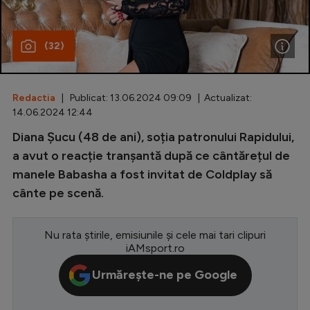
Special
(32)
Diverse
Inedit
Redactia
| Publicat: 13.06.2024 09:09 | Actualizat:
Clasamente
14.06.2024 12:44
Diana Șucu (48 de ani), soția patronului Rapidului,
a avut o reacție tranșantă după ce cântărețul de
manele Babasha a fost invitat de Coldplay să
Champions League
cânte pe scenă.
Europa League
Conference League
Nu rata știrile, emisiunile și cele mai tari clipuri
iAMsport.ro
CM 2026
Urmărește-ne pe Google
Premier League
LaLiga