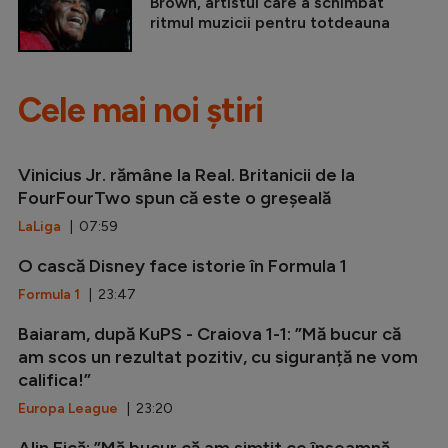
Brown, artistul care a schimbat
ritmul muzicii pentru totdeauna
Cele mai noi știri
Vinicius Jr. rămâne la Real. Britanicii de la
FourFourTwo spun că este o greșeală
LaLiga
| 07:59
O cască Disney face istorie în Formula 1
Formula 1
| 23:47
Baiaram, după KuPS - Craiova 1-1: ”Mă bucur că
am scos un rezultat pozitiv, cu siguranță ne vom
califica!”
Europa League
| 23:20
Alin Fică: ”Mă bucur că am simțit ce înseamnă