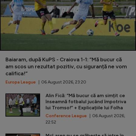
Baiaram, după KuPS - Craiova 1-1: ”Mă bucur că
am scos un rezultat pozitiv, cu siguranță ne vom
califica!”
Europa League
| 06 August 2026, 23:20
Alin Fică: ”Mă bucur că am simțit ce
înseamnă fotbalul jucând împotriva
lui Tromso!” + Explicațiile lui Folha
Conference League
| 06 August 2026,
22:52
McLaren nu se grăbește să intre în