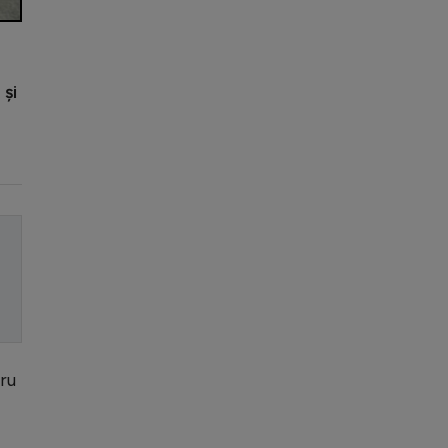
 și
ru