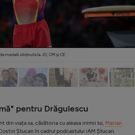
de medalii obținute la JO, CM și CE
mă" pentru Drăgulescu
din viața sa, căsătoria cu aleasa inimii lui,
Marian
i Costin Ștucan în cadrul podcastului iAM Ștucan.