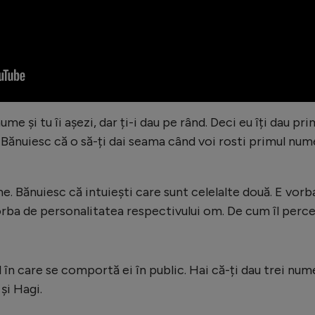
nume și tu îi așezi, dar ți-i dau pe rând. Deci eu îți dau pri
ei. Bănuiesc că o să-ți dai seama când voi rosti primul num
. Bănuiesc că intuiești care sunt celelalte două. E vorb
orba de personalitatea respectivului om. De cum îl perc
 în care se comportă ei în public. Hai că-ți dau trei num
și Hagi.