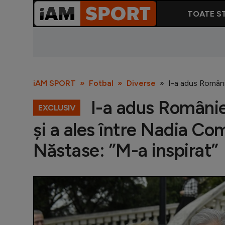
TOATE ST
iAM SPORT
Fotbal
Diverse
I-a adus Românie
I-a adus României
EXCLUSIV
și a ales între Nadia Com
Năstase: ”M-a inspirat”