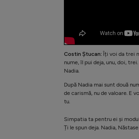
Costin Ștucan:
Îți voi da trei 
nume, îl pui deja, unu, doi, tr
Nadia.
După Nadia mai sunt două nume
de carismă, nu de valoare. E v
tu.
Simpatia ta pentru ei și modul
Ți le spun deja. Nadia, Năstase 