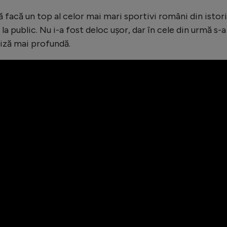
ă facă un top al celor mai mari sportivi români din istori
la public. Nu i-a fost deloc ușor, dar în cele din urmă s-a
aliză mai profundă.