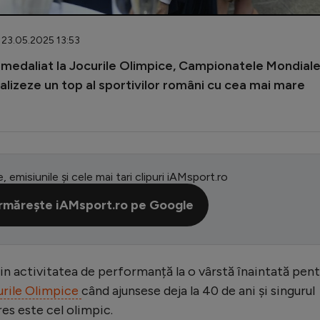
 23.05.2025 13:53
 medaliat la Jocurile Olimpice, Campionatele Mondiale
alizeze un top al sportivilor români cu cea mai mare
e, emisiunile și cele mai tari clipuri iAMsport.ro
rmărește iAMsport.ro pe Google
in activitatea de performanță la o vârstă înaintată pent
urile Olimpice
când ajunsese deja la 40 de ani și singurul
res este cel olimpic.