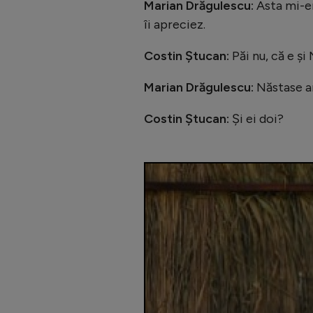
Marian Drăgulescu:
Asta mi-er
îi apreciez.
Costin Ștucan:
Păi nu, că e și
Marian Drăgulescu:
Năstase ar
Costin Ștucan:
Și ei doi?