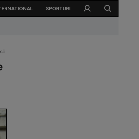
TERNATIONAL
SPORTURI
ă Hagi și Ilie Năstase: ”M-a inspirat”
e