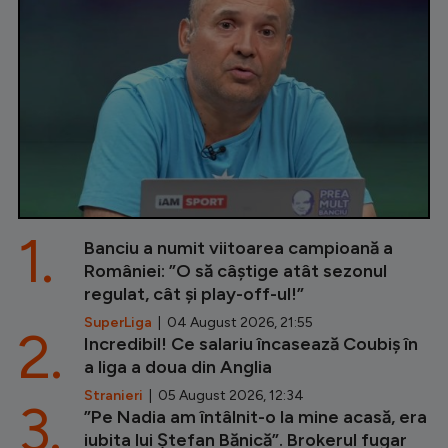
1.
Banciu a numit viitoarea campioană a
României: ”O să câștige atât sezonul
regulat, cât și play-off-ul!”
SuperLiga
| 04 August 2026, 21:55
2.
Incredibil! Ce salariu încasează Coubiș în
a liga a doua din Anglia
Stranieri
| 05 August 2026, 12:34
3.
”Pe Nadia am întâlnit-o la mine acasă, era
iubita lui Ștefan Bănică”. Brokerul fugar