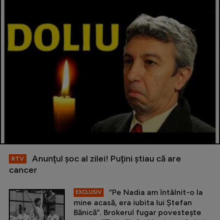
Anunţul şoc al zilei! Puţini ştiau că are
RTV
cancer
”Pe Nadia am întâlnit-o la
EXCLUSIV
mine acasă, era iubita lui Ștefan
Bănică”. Brokerul fugar povestește