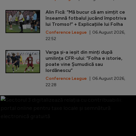
Alin Fică: ”Mă bucur că am simțit ce
înseamnă fotbalul jucând împotriva
lui Tromso!” + Explicațiile lui Folha
Conference League
| 06 August 2026,
22:52
Varga și-a ieșit din minți după
umilința CFR-ului: ”Folha e istorie,
poate vine Șumudică sau
Iordănescu”
Conference League
| 06 August 2026,
22:28