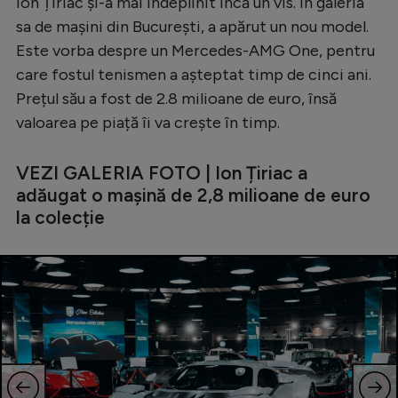
Ion Țiriac și-a mai îndeplinit încă un vis. În galeria
Serie A
sa de mașini din București, a apărut un nou model.
Este vorba despre un Mercedes-AMG One, pentru
Bundesliga
care fostul tenismen a așteptat timp de cinci ani.
Ligue 1
Prețul său a fost de 2.8 milioane de euro, însă
valoarea pe piață îi va crește în timp.
Campionate
Starurile fotbalului
VEZI GALERIA FOTO | Ion Țiriac a
EURO 2024
adăugat o mașină de 2,8 milioane de euro
la colecție
Stranieri
Clasamente
Tenis
Handbal