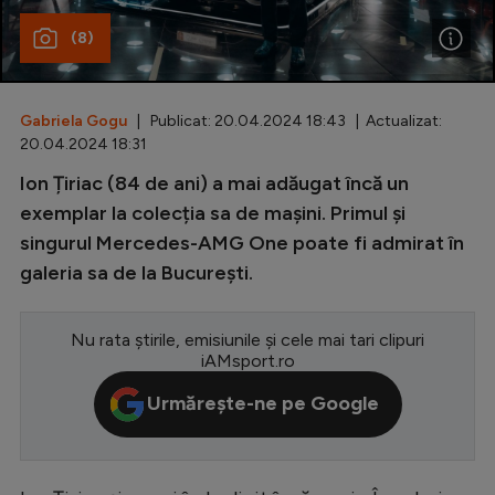
(8)
Special
Diverse
Inedit
Gabriela Gogu
| Publicat: 20.04.2024 18:43 | Actualizat:
20.04.2024 18:31
Clasamente
Ion Țiriac (84 de ani) a mai adăugat încă un
exemplar la colecția sa de mașini. Primul și
singurul Mercedes-AMG One poate fi admirat în
galeria sa de la București.
Champions League
Europa League
Nu rata știrile, emisiunile și cele mai tari clipuri
iAMsport.ro
Conference League
Urmărește-ne pe Google
CM 2026
Premier League
LaLiga