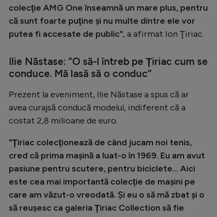
colecţie AMG One înseamnă un mare plus, pentru
că sunt foarte puţine şi nu multe dintre ele vor
putea fi accesate de public"
, a afirmat Ion Ţiriac.
Ilie Năstase: ”O să-l întreb pe Ţiriac cum se
conduce. Mă lasă să o conduc”
Prezent la eveniment, Ilie Năstase a spus că ar
avea curajsă conducă modelul, indiferent că a
costat 2,8 milioane de euro.
"Ţiriac colecţionează de când jucam noi tenis,
cred că prima maşină a luat-o în 1969. Eu am avut
pasiune pentru scutere, pentru biciclete... Aici
este cea mai importantă colecţie de maşini pe
care am văzut-o vreodată. Şi eu o să mă zbat şi o
să reuşesc ca galeria Ţiriac Collection să fie