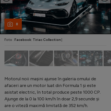
Natație
Formula 1
Gimnastică
8
Auto
Foto :
Facebook: Tiriac Collection
|
Rugby
Ciclism
Alte sporturi
JO 2024
JO 2026
Motorul noii mașini ajunse în galeria omului de
afaceri are un motor luat din Formula 1 și este
asistat electric, în total produce peste 1000 CP.
Ajunge de la 0 la 100 km/h în doar 2,9 secunde și
are o viteză maximă limitată de 352 km/h.