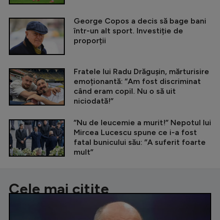
George Copos a decis să bage bani
într-un alt sport. Investiție de
proporții
Fratele lui Radu Drăgușin, mărturisire
emoționantă: ”Am fost discriminat
când eram copil. Nu o să uit
niciodată!”
”Nu de leucemie a murit!” Nepotul lui
Mircea Lucescu spune ce i-a fost
fatal bunicului său: ”A suferit foarte
mult”
Cele mai citite