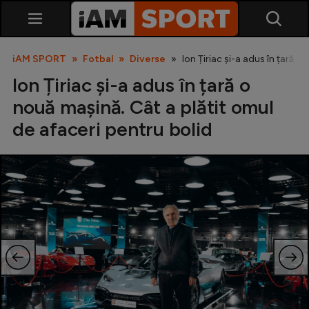
iAM SPORT
Fotbal
Diverse
Ion Țiriac și-a adus în țară o
Ion Țiriac și-a adus în țară o
nouă mașină. Cât a plătit omul
de afaceri pentru bolid
SuperLiga
Liga 2
Cupa României
Echipa Națională
U21
Fotbal feminin