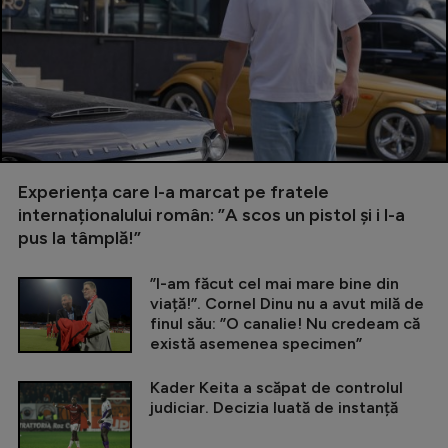
Experiența care l-a marcat pe fratele
internaționalului român: ”A scos un pistol și i l-a
pus la tâmplă!”
”I-am făcut cel mai mare bine din
viață!”. Cornel Dinu nu a avut milă de
finul său: ”O canalie! Nu credeam că
există asemenea specimen”
Kader Keita a scăpat de controlul
judiciar. Decizia luată de instanță