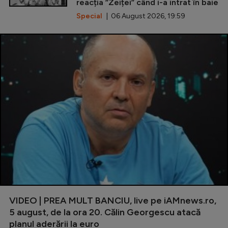
reacția ”Zeiței” când i-a intrat în baie
Special
| 06 August 2026, 19:59
VIDEO | PREA MULT BANCIU, live pe iAMnews.ro,
5 august, de la ora 20. Călin Georgescu atacă
planul aderării la euro