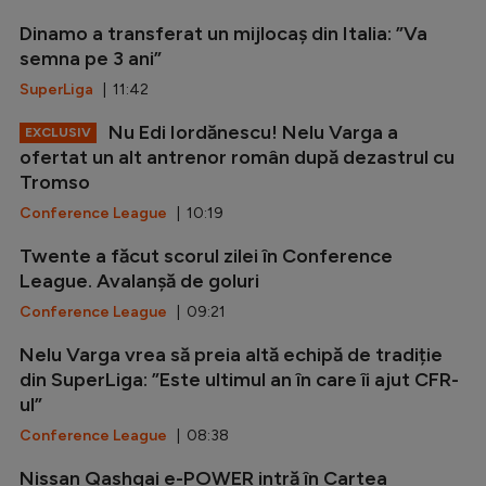
Dinamo a transferat un mijlocaș din Italia: ”Va
semna pe 3 ani”
SuperLiga
| 11:42
Nu Edi Iordănescu! Nelu Varga a
EXCLUSIV
ofertat un alt antrenor român după dezastrul cu
Tromso
Conference League
| 10:19
Twente a făcut scorul zilei în Conference
League. Avalanșă de goluri
Conference League
| 09:21
Nelu Varga vrea să preia altă echipă de tradiție
din SuperLiga: ”Este ultimul an în care îi ajut CFR-
ul”
Conference League
| 08:38
Nissan Qashqai e-POWER intră în Cartea