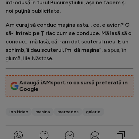
introdusă în turul Bucureştiului, aşa ne facem şi
noi puţină publicitate.
Am curaj să conduc maşina asta... ce, e avion? O
să-l întreb pe Ţiriac cum se conduce. Mă lasă să o
conduc... mă lasă, că i-am dat scuterul meu. E un
schimb, îi dau scuterul, îmi dă maşina"
, a spus, în
glumă, Ilie Năstase.
Adaugă iAMsport.ro ca sursă preferată în
Google
ion tiriac
masina
mercedes
galerie