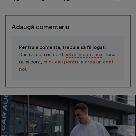
Adaugă comentariu
Pentru a comenta, trebuie să fii logat.
Dacă ai deja un cont,
intră în cont aici
. Daca
nu ai cont,
click aici pentru a crea un cont
nou
.