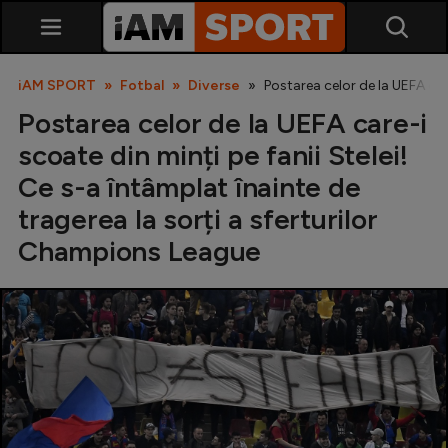
iAM SPORT
Fotbal
Diverse
Postarea celor de la UEFA car
Postarea celor de la UEFA care-i
scoate din minți pe fanii Stelei!
Ce s-a întâmplat înainte de
tragerea la sorți a sferturilor
Champions League
SuperLiga
Liga 2
Cupa României
Echipa Națională
U21
Fotbal feminin