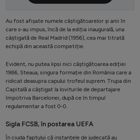
Serie A
Bundesliga
Au fost afișate numele câștigătoarelor și anii în
care s-au impus, încă de la ediția inaugurală, una
Ligue 1
câștigată de Real Madrid (1956), cea mai titrată
Campionate
echipă din această competiție.
Starurile fotbalului
Evident, nu putea lipsi nici câștigătoarea ediției
EURO 2024
1986, Steaua, singura formație din România care a
Stranieri
ridicat deasupra capului trofeul suprem. Trupa din
Capitală a câștigat la loviturile de departajare
Clasamente
împotriva Barcelonei, după ce în timpul
regulamentar a fost 0-0.
Sigla FCSB, în postarea UEFA
Tenis
Handbal
În ciuda faptului că instanțele de judecată au