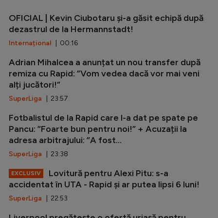
OFICIAL | Kevin Ciubotaru și-a găsit echipă după
dezastrul de la Hermannstadt!
Internațional
| 00:16
Adrian Mihalcea a anunțat un nou transfer după
remiza cu Rapid: ”Vom vedea dacă vor mai veni
alți jucători!”
SuperLiga
| 23:57
Fotbalistul de la Rapid care l-a dat pe spate pe
Pancu: ”Foarte bun pentru noi!” + Acuzații la
adresa arbitrajului: ”A fost...
SuperLiga
| 23:38
Lovitură pentru Alexi Pitu: s-a
EXCLUSIV
accidentat în UTA - Rapid și ar putea lipsi 6 luni!
SuperLiga
| 22:53
Liverpool pregătește o ofertă uriașă pentru