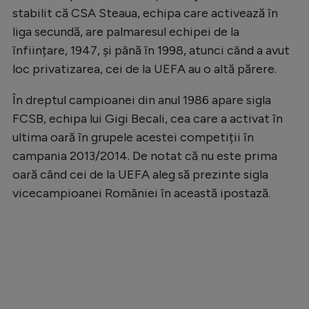
stabilit că CSA Steaua, echipa care activează în
Natație
liga secundă, are palmaresul echipei de la
Formula 1
înființare, 1947, și până în 1998, atunci când a avut
Gimnastică
loc privatizarea, cei de la UEFA au o altă părere.
Auto
În dreptul campioanei din anul 1986 apare sigla
Rugby
FCSB, echipa lui Gigi Becali, cea care a activat în
ultima oară în grupele acestei competiții în
Ciclism
campania 2013/2014. De notat că nu este prima
Alte sporturi
oară când cei de la UEFA aleg să prezinte sigla
vicecampioanei României în această ipostază.
JO 2024
JO 2026