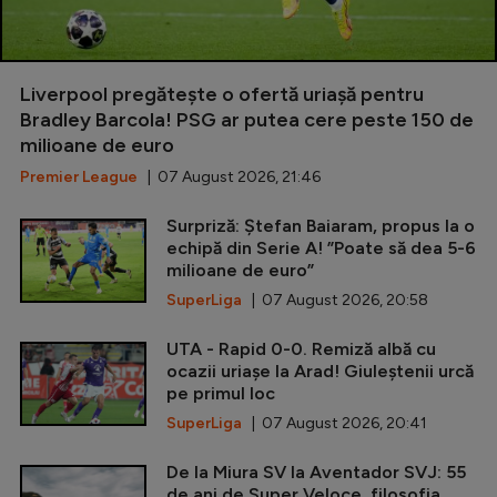
Liverpool pregătește o ofertă uriașă pentru
Bradley Barcola! PSG ar putea cere peste 150 de
milioane de euro
Premier League
| 07 August 2026, 21:46
Surpriză: Ștefan Baiaram, propus la o
echipă din Serie A! ”Poate să dea 5-6
milioane de euro”
SuperLiga
| 07 August 2026, 20:58
UTA - Rapid 0-0. Remiză albă cu
ocazii uriașe la Arad! Giuleștenii urcă
pe primul loc
SuperLiga
| 07 August 2026, 20:41
De la Miura SV la Aventador SVJ: 55
de ani de Super Veloce, filosofia