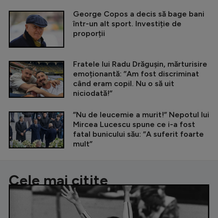
George Copos a decis să bage bani
într-un alt sport. Investiție de
proporții
Fratele lui Radu Drăgușin, mărturisire
emoționantă: ”Am fost discriminat
când eram copil. Nu o să uit
niciodată!”
”Nu de leucemie a murit!” Nepotul lui
Mircea Lucescu spune ce i-a fost
fatal bunicului său: ”A suferit foarte
mult”
Cele mai citite