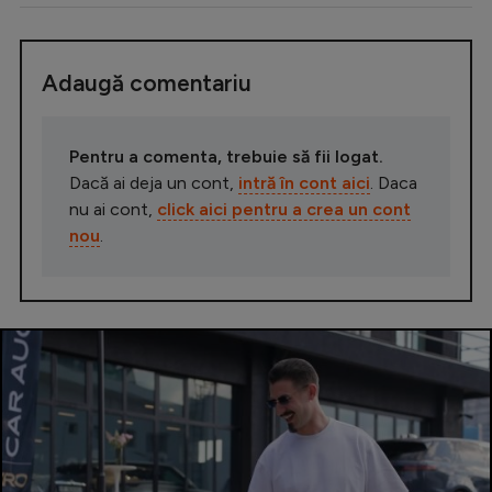
Adaugă comentariu
Pentru a comenta, trebuie să fii logat.
Dacă ai deja un cont,
intră în cont aici
. Daca
nu ai cont,
click aici pentru a crea un cont
nou
.