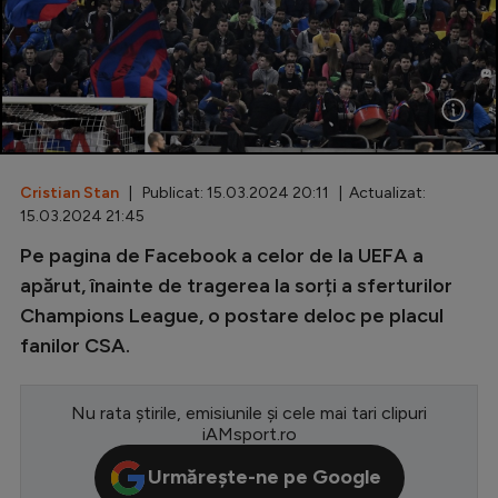
Special
Diverse
Inedit
Clasamente
Cristian Stan
| Publicat: 15.03.2024 20:11 | Actualizat:
15.03.2024 21:45
Pe pagina de Facebook a celor de la UEFA a
Champions League
apărut, înainte de tragerea la sorți a sferturilor
Champions League, o postare deloc pe placul
Europa League
fanilor CSA.
Conference League
CM 2026
Nu rata știrile, emisiunile și cele mai tari clipuri
iAMsport.ro
Premier League
Urmărește-ne pe Google
LaLiga