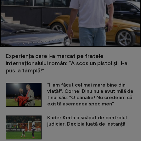
Experiența care l-a marcat pe fratele
internaționalului român: ”A scos un pistol și i l-a
pus la tâmplă!”
”I-am făcut cel mai mare bine din
viață!”. Cornel Dinu nu a avut milă de
finul său: ”O canalie! Nu credeam că
există asemenea specimen”
Kader Keita a scăpat de controlul
judiciar. Decizia luată de instanță