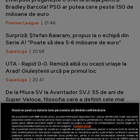
Bradley Barcola! PSG ar putea cere peste 150 de
milioane de euro
Premier League
| 21:46
Surpriză: Ștefan Baiaram, propus la o echipă din
Serie A! ”Poate să dea 5-6 milioane de euro”
SuperLiga
| 20:58
UTA - Rapid 0-0. Remiză albă cu ocazii uriașe la
Arad! Giuleștenii urcă pe primul loc
SuperLiga
| 20:41
De la Miura SV la Aventador SVJ: 55 de ani de
Super Veloce, filosofia care a definit cele mai
radicale Lamborghini V12
Nouă ne pasă ca datele tale personale să rămână confidențiale
Auto
| 20:12
Noi și partenerii noștri
1019
stocăm și/sau accesăm informații pe dispozitivul dvs., precum identificatorii cookie unici pentru
prelucrarea datelor cu caracter personal. Puteți accepta sau gestiona preferințele dvs. făcând clic mai jos, respectiv vă
puteți opune utilizării unui interes legitim în orice moment pe pagina cu politica de confidențialitate. Aceste alegeri vor fi
raportate partenerilor noștri și nu vă vor afecta navigarea.
Mai multe detalii
Noi si partenerii nostri (retelele de socializare si agentiile de publicitate partenere, precum si furnizorii nostri de servicii de
date analitice) prelucram date pentru a permite website-ului sa functioneze, pentru a personaliza continutul si anunturile
publicitare afisate in functie de interesele si/sau profilul dvs., pentru a va oferi functionalitati aferente retelelor de
socializare si pentru a analiza traficul pe website. Beneficiati de drepturile prevazute de art. 15-22 din GDPR in legatura