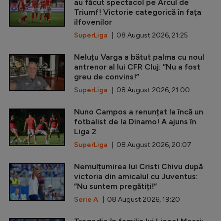
au făcut spectacol pe Arcul de
Triumf! Victorie categorică în fața
ilfovenilor
SuperLiga
| 08 August 2026, 21:25
Neluțu Varga a bătut palma cu noul
antrenor al lui CFR Cluj: ”Nu a fost
greu de convins!”
SuperLiga
| 08 August 2026, 21:00
Nuno Campos a renunțat la încă un
fotbalist de la Dinamo! A ajuns în
Liga 2
SuperLiga
| 08 August 2026, 20:07
Nemulțumirea lui Cristi Chivu după
victoria din amicalul cu Juventus:
”Nu suntem pregătiți!”
Serie A
| 08 August 2026, 19:20