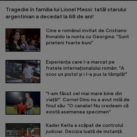
Tragedie în familia lui Lionel Messi: tatăl starului
argentinian a decedat la 68 de ani!
Cine e românul invitat de Cristiano
Ronaldo la nunta cu Georgina: ”Sunt
prieteni foarte buni”
Experiența care l-a marcat pe
fratele internaționalului român: ”A
scos un pistol și i l-a pus la tâmplă!”
”I-am făcut cel mai mare bine din
viață!”. Cornel Dinu nu a avut milă de
finul său: ”O canalie! Nu credeam că
există asemenea specimen”
Kader Keita a scăpat de controlul
judiciar. Decizia luată de instanță