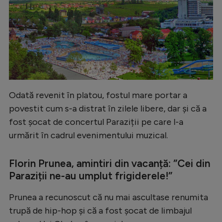
Natație
Formula 1
Gimnastică
Auto
Rugby
Odată revenit în platou, fostul mare portar a
Ciclism
povestit cum s-a distrat în zilele libere, dar și că a
Alte sporturi
fost șocat de concertul Paraziții pe care l-a
urmărit în cadrul evenimentului muzical.
JO 2024
JO 2026
Florin Prunea, amintiri din vacanță: ”Cei din
Paraziții ne-au umplut frigiderele!”
Prunea a recunoscut că nu mai ascultase renumita
trupă de hip-hop și că a fost șocat de limbajul