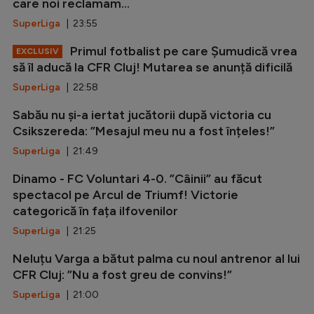
care noi reclamam...
SuperLiga
| 23:55
Primul fotbalist pe care Șumudică vrea
EXCLUSIV
să îl aducă la CFR Cluj! Mutarea se anunță dificilă
SuperLiga
| 22:58
Sabău nu și-a iertat jucătorii după victoria cu
Csikszereda: ”Mesajul meu nu a fost înțeles!”
SuperLiga
| 21:49
Dinamo - FC Voluntari 4-0. ”Câinii” au făcut
spectacol pe Arcul de Triumf! Victorie
categorică în fața ilfovenilor
SuperLiga
| 21:25
Neluțu Varga a bătut palma cu noul antrenor al lui
CFR Cluj: ”Nu a fost greu de convins!”
SuperLiga
| 21:00