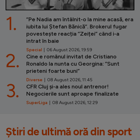
1.
”Pe Nadia am întâlnit-o la mine acasă, era
iubita lui Ștefan Bănică”. Brokerul fugar
povestește reacția ”Zeiței” când i-a
intrat în baie
Special
| 06 August 2026, 19:59
2.
Cine e românul invitat de Cristiano
Ronaldo la nunta cu Georgina: ”Sunt
prieteni foarte buni”
Diverse
| 08 August 2026, 11:45
3.
CFR Cluj și-a ales noul antrenor!
Negocierile sunt aproape finalizate
SuperLiga
| 08 August 2026, 12:29
Știri de ultimă oră din sport