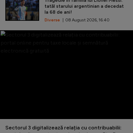
Tragedie în familia lui Lionel Messi:
tatăl starului argentinian a decedat
la 68 de ani!
Diverse
| 08 August 2026, 16:40
Sectorul 3 digitalizează relația cu contribuabilii: