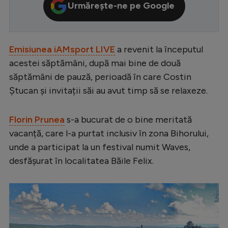
Urmărește-ne pe Google
Serie A
Bundesliga
Emisiunea iAMsport LIVE
a revenit la începutul
Ligue 1
acestei săptămâni, după mai bine de două
Campionate
săptămâni de pauză, perioadă în care Costin
Starurile fotbalului
Ștucan și invitații săi au avut timp să se relaxeze.
EURO 2024
Florin Prunea
s-a bucurat de o bine meritată
Stranieri
vacanță, care l-a purtat inclusiv în zona Bihorului,
Clasamente
unde a participat la un festival numit Waves,
desfășurat în localitatea Băile Felix.
Tenis
Handbal