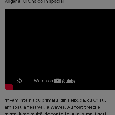
Intră în cont
vulgar al lui Cheloo în special.
Creează cont
”
M-am întâlnit cu primarul din Felix, da, cu Cristi,
am fost la festival, la Waves. Au fost trei zile
mișto, lume multă, de toate felurile, și mai tineri,