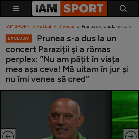
iAM SPORT
Fotbal
Diverse
Prunea s-a dus la un concert P
Prunea s-a dus la un
EXCLUSIV
concert Paraziții și a rămas
perplex: ”Nu am pățit în viața
mea așa ceva! Mă uitam în jur și
nu îmi venea să cred”
SuperLiga
Liga 2
Cupa României
Echipa Națională
U21
Fotbal feminin