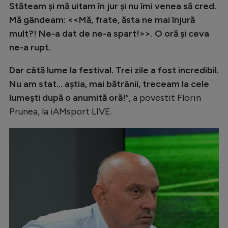
Stăteam și mă uitam în jur și nu îmi venea să cred.
Mă gândeam: <<Mă, frate, ăsta ne mai înjură
mult?! Ne-a dat de ne-a spart!>>. O oră și ceva
ne-a rupt.
Dar câtă lume la festival. Trei zile a fost incredibil.
Nu am stat... aștia, mai bătrânii, treceam la cele
lumești după o anumită oră!
”, a povestit Florin
Prunea, la iAMsport LIVE.