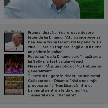
CITEȘTE ȘI
Prunea, dezvăluiri dureroase despre
legenda lui Dinamo: ”Atunci începuse să
bea. Ne-a zis să facem zid la penalty. La
ziua lui, era cu frapiera lângă el și îi turna
un părinte în pahar”
Fostul șef de la Dinamo sare în apărarea
lui Selly și a festivalului «Beach,
Please!»: ”Ăla, un dobitoc! Nu trebuie să
generalizăm”
Tunete și fulgere în direct, pe subiectul
Csikszereda - Dinamo: ”Niște nesimțiți
provocatori” / ”I-au lăsat să intre cu
bannerul pentru a le da omor” vs.
”Bannerul este inflamator”