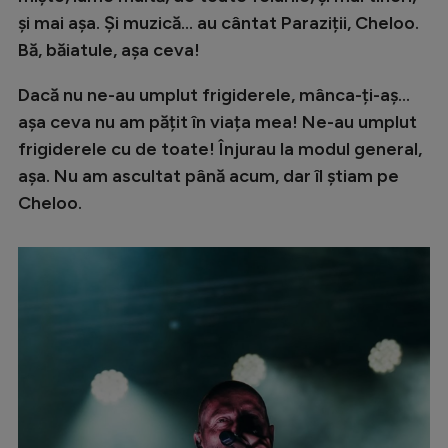
și mai așa. Și muzică... au cântat Paraziții, Cheloo.
Bă, băiatule, așa ceva!
Dacă nu ne-au umplut frigiderele, mânca-ți-aș...
așa ceva nu am pățit în viața mea! Ne-au umplut
frigiderele cu de toate! Înjurau la modul general,
așa. Nu am ascultat până acum, dar îl știam pe
Cheloo.