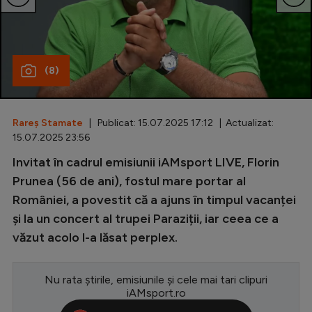
Special
Diverse
(8)
Inedit
Clasamente
Rareș Stamate
| Publicat: 15.07.2025 17:12 | Actualizat:
15.07.2025 23:56
Invitat în cadrul emisiunii iAMsport LIVE, Florin
Champions League
Prunea (56 de ani), fostul mare portar al
României, a povestit că a ajuns în timpul vacanței
Europa League
și la un concert al trupei Paraziții, iar ceea ce a
Conference League
văzut acolo l-a lăsat perplex.
CM 2026
Nu rata știrile, emisiunile și cele mai tari clipuri
Premier League
iAMsport.ro
LaLiga