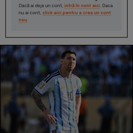
Dacă ai deja un cont,
intră în cont aici
. Daca
nu ai cont,
click aici pentru a crea un cont
nou
.