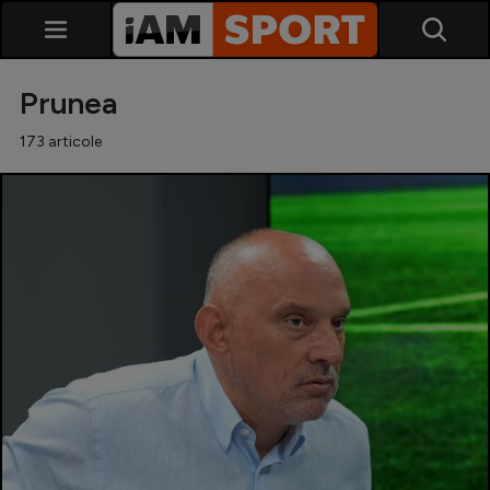
Prunea
173 articole
SuperLiga
Liga 2
Cupa României
Echipa Națională
U21
Fotbal feminin