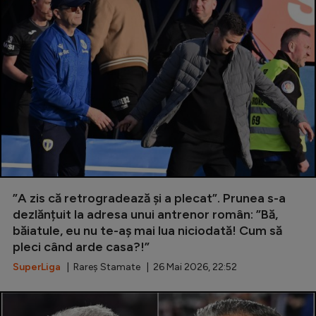
”A zis că retrogradează și a plecat”. Prunea s-a
dezlănțuit la adresa unui antrenor român: ”Bă,
băiatule, eu nu te-aș mai lua niciodată! Cum să
pleci când arde casa?!”
SuperLiga
| Rareș Stamate | 26 Mai 2026, 22:52