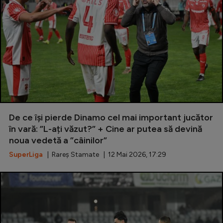
De ce își pierde Dinamo cel mai important jucător
în vară: ”L-ați văzut?” + Cine ar putea să devină
noua vedetă a ”câinilor”
SuperLiga
| Rareș Stamate | 12 Mai 2026, 17:29