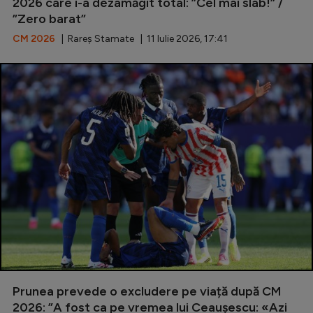
2026 care i-a dezamăgit total: ”Cel mai slab!” /
”Zero barat”
CM 2026
| Rareș Stamate | 11 Iulie 2026, 17:41
Prunea prevede o excludere pe viață după CM
2026: ”A fost ca pe vremea lui Ceaușescu: «Azi