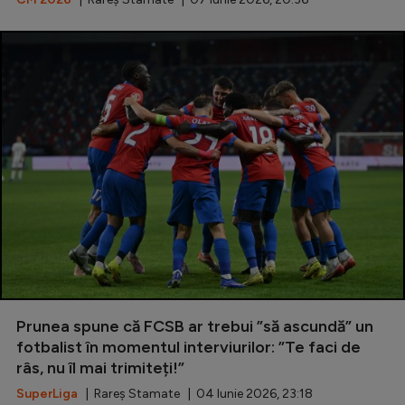
Prunea spune că FCSB ar trebui ”să ascundă” un
fotbalist în momentul interviurilor: ”Te faci de
râs, nu îl mai trimiteți!”
SuperLiga
| Rareș Stamate | 04 Iunie 2026, 23:18