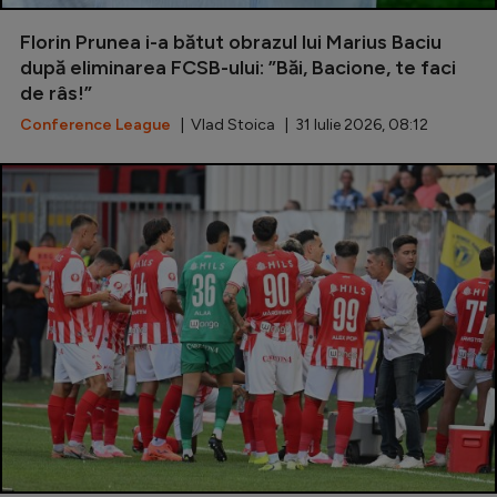
Special
Florin Prunea i-a bătut obrazul lui Marius Baciu
după eliminarea FCSB-ului: ”Băi, Bacione, te faci
Diverse
de râs!”
Inedit
Conference League
| Vlad Stoica | 31 Iulie 2026, 08:12
Clasamente
Champions League
Europa League
Conference League
CM 2026
Premier League
LaLiga