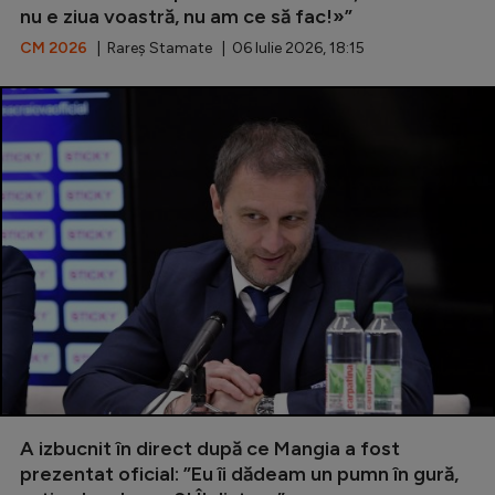
nu e ziua voastră, nu am ce să fac!»”
CM 2026
| Rareș Stamate | 06 Iulie 2026, 18:15
A izbucnit în direct după ce Mangia a fost
prezentat oficial: ”Eu îi dădeam un pumn în gură,