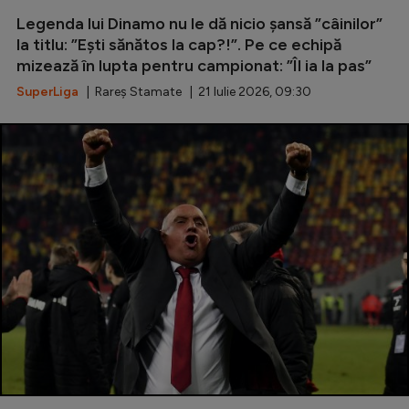
Legenda lui Dinamo nu le dă nicio șansă ”câinilor”
Serie A
la titlu: ”Ești sănătos la cap?!”. Pe ce echipă
Bundesliga
mizează în lupta pentru campionat: ”Îl ia la pas”
Ligue 1
SuperLiga
| Rareș Stamate | 21 Iulie 2026, 09:30
Campionate
Starurile fotbalului
EURO 2024
Stranieri
Clasamente
Tenis
Handbal