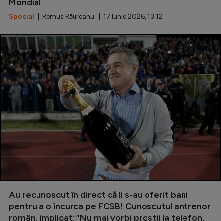
Mondial
Special
| Remus Răureanu | 17 Iunie 2026, 13:12
Au recunoscut în direct că li s-au oferit bani
pentru a o încurca pe FCSB! Cunoscutul antrenor
român, implicat: ”Nu mai vorbi prostii la telefon,