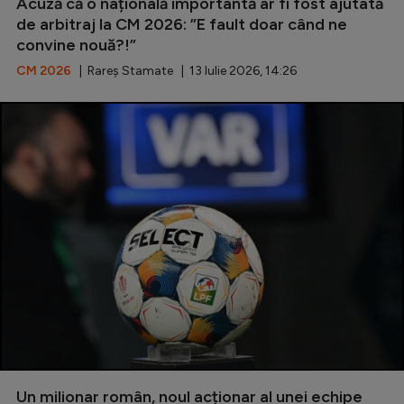
Intră în cont
Acuză că o națională importantă ar fi fost ajutată
de arbitraj la CM 2026: ”E fault doar când ne
Creează cont
convine nouă?!”
CM 2026
| Rareș Stamate | 13 Iulie 2026, 14:26
Un milionar român, noul acționar al unei echipe