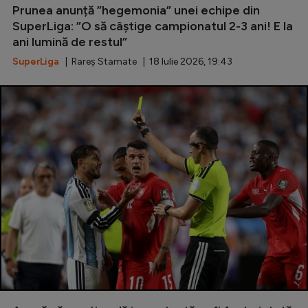
Prunea anunță ”hegemonia” unei echipe din
Natație
SuperLiga: ”O să câștige campionatul 2-3 ani! E la
Formula 1
ani lumină de restul”
SuperLiga
| Rareș Stamate | 18 Iulie 2026, 19:43
Gimnastică
Auto
Rugby
Ciclism
Alte sporturi
JO 2024
JO 2026