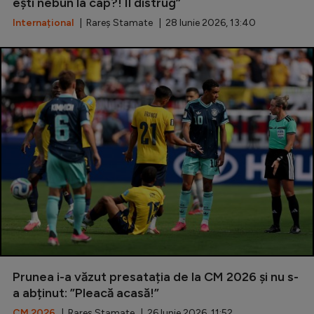
ești nebun la cap?! Îl distrug”
Internațional
| Rareș Stamate | 28 Iunie 2026, 13:40
Prunea i-a văzut presatația de la CM 2026 și nu s-
a abținut: ”Pleacă acasă!”
CM 2026
| Rareș Stamate | 26 Iunie 2026, 11:52