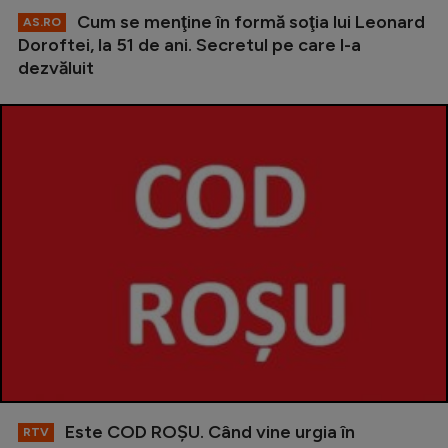
Cum se menţine în formă soţia lui Leonard
AS.RO
Doroftei, la 51 de ani. Secretul pe care l-a
dezvăluit
Este COD ROŞU. Când vine urgia în
RTV