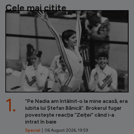
Cele mai citite
1.
”Pe Nadia am întâlnit-o la mine acasă, era
iubita lui Ștefan Bănică”. Brokerul fugar
povestește reacția ”Zeiței” când i-a
intrat în baie
Special
| 06 August 2026, 19:59