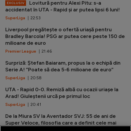
Lovitură pentru Alexi Pitu: s-a
EXCLUSIV
accidentat în UTA - Rapid și ar putea lipsi 6 luni!
SuperLiga
| 22:53
Liverpool pregătește o ofertă uriașă pentru
Bradley Barcola! PSG ar putea cere peste 150 de
milioane de euro
Premier League
| 21:46
Surpriză: Ștefan Baiaram, propus la o echipă din
Serie A! ”Poate să dea 5-6 milioane de euro”
SuperLiga
| 20:58
UTA - Rapid 0-0. Remiză albă cu ocazii uriașe la
Arad! Giuleștenii urcă pe primul loc
SuperLiga
| 20:41
De la Miura SV la Aventador SVJ: 55 de ani de
Super Veloce, filosofia care a definit cele mai
radicale Lamborghini V12