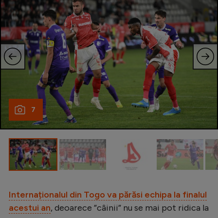
Natație
Formula 1
Gimnastică
Auto
Rugby
Ciclism
7
Alte sporturi
JO 2024
JO 2026
Internaționalul din Togo va părăsi echipa la finalul
acestui an
, deoarece ”câinii” nu se mai pot ridica la