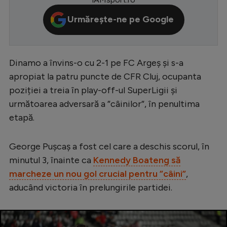
Serie A
Urmărește-ne pe Google
Bundesliga
Ligue 1
Dinamo a învins-o cu 2-1 pe FC Argeș și s-a
Campionate
apropiat la patru puncte de CFR Cluj, ocupanta
Starurile fotbalului
poziției a treia în play-off-ul SuperLigii și
următoarea adversară a ”câinilor”, în penultima
EURO 2024
etapă.
Stranieri
Clasamente
George Pușcaș a fost cel care a deschis scorul, în
minutul 3, înainte ca
Kennedy Boateng să
marcheze un nou gol crucial pentru ”câini”
,
aducând victoria în prelungirile partidei.
Tenis
Handbal