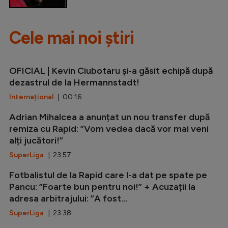
Cele mai noi știri
OFICIAL | Kevin Ciubotaru și-a găsit echipă după
dezastrul de la Hermannstadt!
Internațional
| 00:16
Adrian Mihalcea a anunțat un nou transfer după
remiza cu Rapid: ”Vom vedea dacă vor mai veni
alți jucători!”
SuperLiga
| 23:57
Fotbalistul de la Rapid care l-a dat pe spate pe
Pancu: ”Foarte bun pentru noi!” + Acuzații la
adresa arbitrajului: ”A fost...
SuperLiga
| 23:38