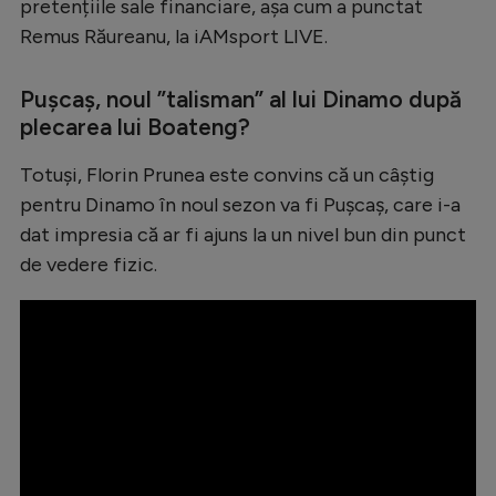
Intră în cont
pretențiile sale financiare, așa cum a punctat
Remus Răureanu, la iAMsport LIVE.
Creează cont
Pușcaș, noul ”talisman” al lui Dinamo după
plecarea lui Boateng?
Totuși, Florin Prunea este convins că un câștig
pentru Dinamo în noul sezon va fi Pușcaș, care i-a
dat impresia că ar fi ajuns la un nivel bun din punct
de vedere fizic.