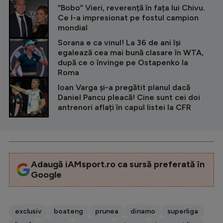
”Bobo” Vieri, reverență în fața lui Chivu.
Ce l-a impresionat pe fostul campion
mondial
Sorana e ca vinul! La 36 de ani își
egalează cea mai bună clasare în WTA,
după ce o învinge pe Ostapenko la
Roma
Ioan Varga și-a pregătit planul dacă
Daniel Pancu pleacă! Cine sunt cei doi
antrenori aflați în capul listei la CFR
Adaugă iAMsport.ro ca sursă preferată în
Google
exclusiv
boateng
prunea
dinamo
superliga