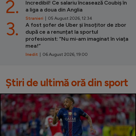
2.
Incredibil! Ce salariu încasează Coubiș în
a liga a doua din Anglia
Stranieri
| 05 August 2026, 12:34
3.
A fost șofer de Uber și însoțitor de zbor
după ce a renunțat la sportul
profesionist: ”Nu mi-am imaginat în viața
mea!”
Inedit
| 06 August 2026, 19:00
Știri de ultimă oră din sport