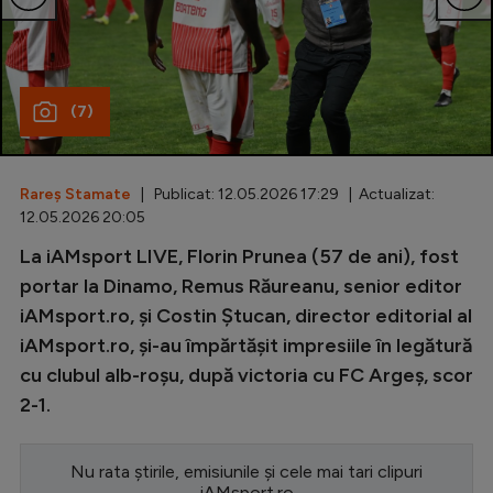
Special
Diverse
(7)
Inedit
Clasamente
Rareș Stamate
| Publicat: 12.05.2026 17:29 | Actualizat:
12.05.2026 20:05
La iAMsport LIVE, Florin Prunea (57 de ani), fost
Champions League
portar la Dinamo, Remus Răureanu, senior editor
iAMsport.ro, și Costin Ștucan, director editorial al
Europa League
iAMsport.ro, și-au împărtășit impresiile în legătură
Conference League
cu clubul alb-roșu, după victoria cu FC Argeș, scor
CM 2026
2-1.
Premier League
Nu rata știrile, emisiunile și cele mai tari clipuri
LaLiga
iAMsport.ro