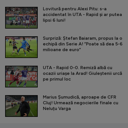
Lovitură pentru Alexi Pitu: s-a
accidentat în UTA - Rapid și ar putea
lipsi 6 luni!
Surpriză: Ștefan Baiaram, propus la o
echipă din Serie A! ”Poate să dea 5-6
milioane de euro”
UTA - Rapid 0-0. Remiză albă cu
ocazii uriașe la Arad! Giuleștenii urcă
pe primul loc
Marius Șumudică, aproape de CFR
Cluj! Urmează negocierile finale cu
Neluțu Varga