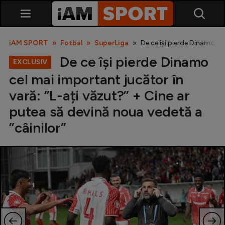
iAM SPORT
Fotbal
SuperLiga
De ce își pierde Dinamo cel
De ce își pierde Dinamo
EXCLUSIV
cel mai important jucător în
vară: ”L-ați văzut?” + Cine ar
putea să devină noua vedetă a
”câinilor”
SuperLiga
Liga 2
Cupa României
Echipa Națională
U21
Fotbal feminin