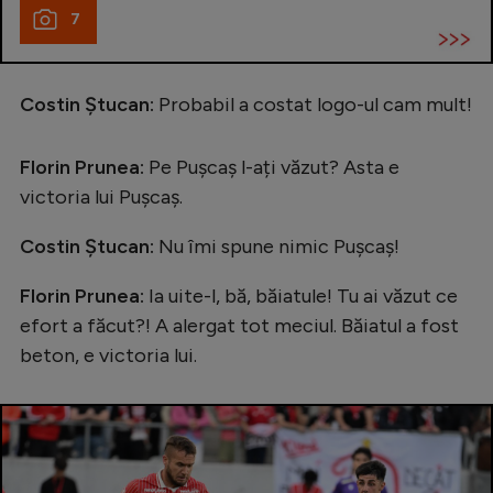
7
Costin Ștucan:
Probabil a costat logo-ul cam mult!
Florin Prunea:
Pe Pușcaș l-ați văzut? Asta e
victoria lui Pușcaș.
Costin Ștucan:
Nu îmi spune nimic Pușcaș!
Florin Prunea:
Ia uite-l, bă, băiatule! Tu ai văzut ce
efort a făcut?! A alergat tot meciul. Băiatul a fost
beton, e victoria lui.