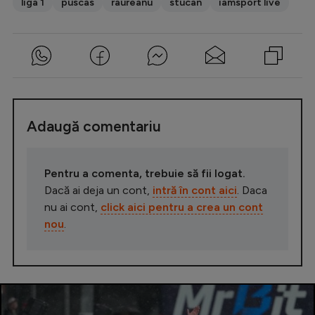
liga 1
puscas
raureanu
stucan
iamsport live
Adaugă comentariu
Pentru a comenta, trebuie să fii logat.
Dacă ai deja un cont,
intră în cont aici
. Daca
nu ai cont,
click aici pentru a crea un cont
nou
.