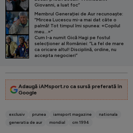
Giovanni, a luat foc”
Membrul Generației de Aur recunoaște:
”Mircea Lucescu mi-a mai dat câte o
palmă! Tot timpul îmi spunea: «Copilul
meu...»”
Cum l-a numit Gică Hagi pe fostul
selecționer al României: ”La fel de mare
ca oricare altul! Disciplină, ordine, nu
accepta negocieri”
Adaugă iAMsport.ro ca sursă preferată în
Google
exclusiv
prunea
iamsport magazine
nationala
generatia de aur
mondial
cm 1994