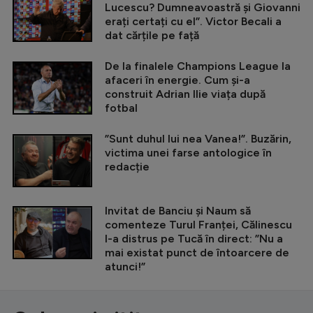
Lucescu? Dumneavoastră și Giovanni
erați certați cu el”. Victor Becali a
dat cărțile pe față
De la finalele Champions League la
afaceri în energie. Cum și-a
construit Adrian Ilie viața după
fotbal
”Sunt duhul lui nea Vanea!”. Buzărin,
victima unei farse antologice în
redacție
Invitat de Banciu și Naum să
comenteze Turul Franței, Călinescu
l-a distrus pe Tucă în direct: ”Nu a
mai existat punct de întoarcere de
atunci!”