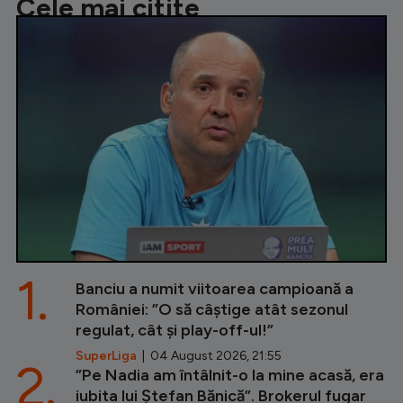
Cele mai citite
1.
Banciu a numit viitoarea campioană a
României: ”O să câștige atât sezonul
regulat, cât și play-off-ul!”
SuperLiga
| 04 August 2026, 21:55
2.
”Pe Nadia am întâlnit-o la mine acasă, era
iubita lui Ștefan Bănică”. Brokerul fugar