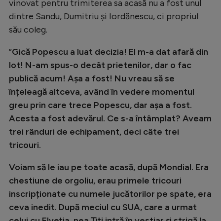
vinovat pentru trimiterea sa acasă nu a fost unul
dintre Sandu, Dumitriu și Iordănescu, ci propriul
său coleg.
”
Gică Popescu a luat decizia! El m-a dat afară din
lot! N-am spus-o decât prietenilor, dar o fac
publică acum! Așa a fost! Nu vreau să se
înțeleagă altceva, având în vedere momentul
greu prin care trece Popescu, dar așa a fost.
Acesta a fost adevărul. Ce s-a întâmplat? Aveam
trei rânduri de echipament, deci câte trei
tricouri.
Voiam să le iau pe toate acasă, după Mondial. Era
chestiune de orgoliu, erau primele tricouri
inscripționate cu numele jucătorilor pe spate, era
ceva inedit. După meciul cu SUA, care a urmat
celui cu Elveția, nea Țiți intră în vestiar și strigă la