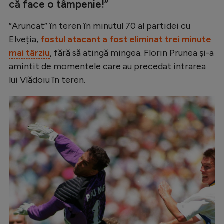
că face o tâmpenie!”
Natație
”Aruncat” în teren în minutul 70 al partidei cu
Formula 1
Elveția,
fostul atacant a fost eliminat trei minute
Gimnastică
mai târziu
, fără să atingă mingea. Florin Prunea și-a
Auto
amintit de momentele care au precedat intrarea
lui Vlădoiu în teren.
Rugby
Ciclism
Alte sporturi
JO 2024
JO 2026