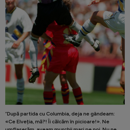
Intră în cont
Creează cont
”
După partida cu Columbia, deja ne gândeam:
«Ce Elveția, mă?! Îi călcăm în picioare!». Ne
umflaserăm, aveam mușchii mari pe noi. Nu ne