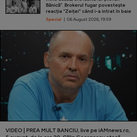
Bănică”. Brokerul fugar povestește
reacția ”Zeiței” când i-a intrat în baie
Special
| 06 August 2026, 19:59
VIDEO | PREA MULT BANCIU, live pe iAMnews.ro,