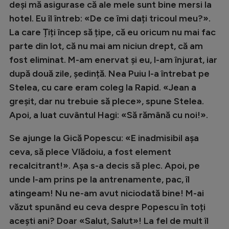
deși mă asigurase că ale mele sunt bine mersi la
hotel. Eu îl întreb: «De ce îmi dați tricoul meu?».
La care Țiți încep să țipe, că eu oricum nu mai fac
parte din lot, că nu mai am niciun drept, că am
fost eliminat. M-am enervat și eu, l-am înjurat, iar
după două zile, ședință. Nea Puiu l-a întrebat pe
Stelea, cu care eram coleg la Rapid. «Jean a
greșit, dar nu trebuie să plece», spune Stelea.
Apoi, a luat cuvântul Hagi: «Să rămână cu noi!».
Se ajunge la Gică Popescu: «E inadmisibil așa
ceva, să plece Vlădoiu, a fost element
recalcitrant!». Așa s-a decis să plec. Apoi, pe
unde l-am prins pe la antrenamente, pac, îl
atingeam! Nu ne-am avut niciodată bine! M-ai
văzut spunând eu ceva despre Popescu în toți
acești ani? Doar «Salut, Salut»! La fel de mult îl