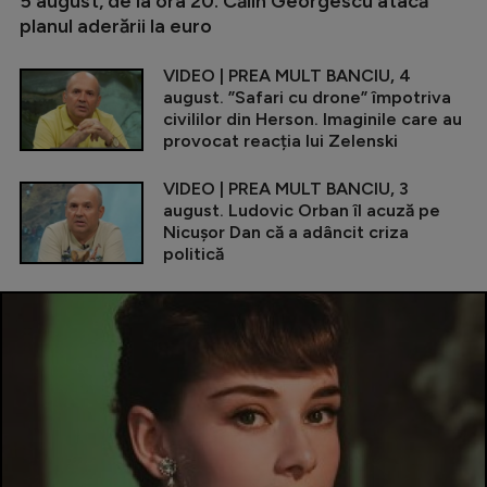
5 august, de la ora 20. Călin Georgescu atacă
planul aderării la euro
VIDEO | PREA MULT BANCIU, 4
august. ”Safari cu drone” împotriva
civililor din Herson. Imaginile care au
provocat reacția lui Zelenski
VIDEO | PREA MULT BANCIU, 3
august. Ludovic Orban îl acuză pe
Nicușor Dan că a adâncit criza
politică