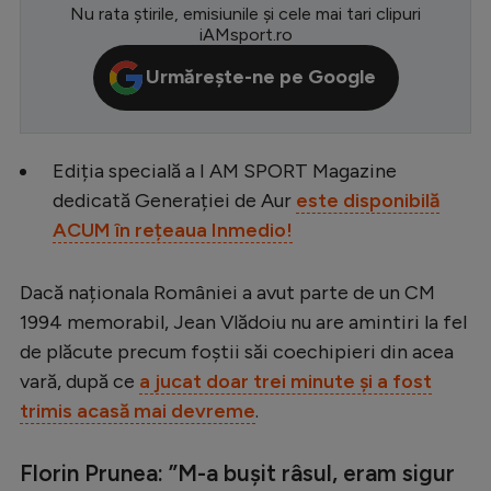
Nu rata știrile, emisiunile și cele mai tari clipuri
Serie A
iAMsport.ro
Bundesliga
Urmărește-ne pe Google
Ligue 1
Campionate
Ediția specială a I AM SPORT Magazine
Starurile fotbalului
dedicată Generației de Aur
este disponibilă
ACUM în rețeaua Inmedio!
EURO 2024
Stranieri
Dacă naționala României a avut parte de un CM
Clasamente
1994 memorabil, Jean Vlădoiu nu are amintiri la fel
de plăcute precum foștii săi coechipieri din acea
vară, după ce
a jucat doar trei minute și a fost
trimis acasă mai devreme
.
Tenis
Florin Prunea: ”M-a bușit râsul, eram sigur
Handbal