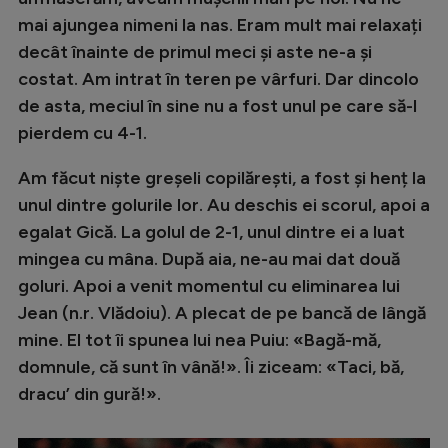
mai ajungea nimeni la nas. Eram mult mai relaxați
decât înainte de primul meci și aste ne-a și
costat. Am intrat în teren pe vârfuri. Dar dincolo
de asta, meciul în sine nu a fost unul pe care să-l
pierdem cu 4-1.
Am făcut niște greșeli copilărești, a fost și henț la
unul dintre golurile lor. Au deschis ei scorul, apoi a
egalat Gică. La golul de 2-1, unul dintre ei a luat
mingea cu mâna. După aia, ne-au mai dat două
goluri. Apoi a venit momentul cu eliminarea lui
Jean (n.r. Vlădoiu). A plecat de pe bancă de lângă
mine. El tot îi spunea lui nea Puiu: «Bagă-mă,
domnule, că sunt în vână!». Îi ziceam: «Taci, bă,
dracu’ din gură!».