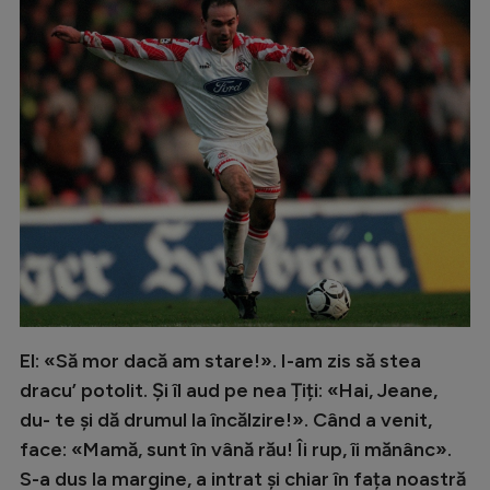
El: «Să mor dacă am stare!». I-am zis să stea
dracu’ potolit. Și îl aud pe nea Țiți: «Hai, Jeane,
du- te și dă drumul la încălzire!». Când a venit,
face: «Mamă, sunt în vână rău! Îi rup, îi mănânc».
S-a dus la margine, a intrat și chiar în fața noastră