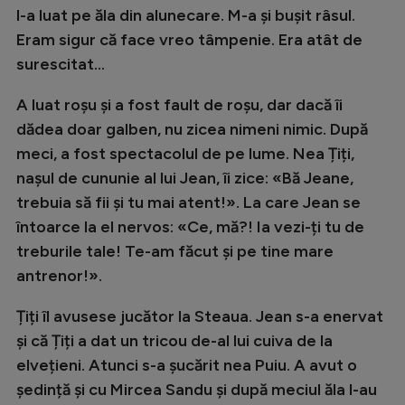
l-a luat pe ăla din alunecare. M-a și bușit râsul.
Eram sigur că face vreo tâmpenie. Era atât de
surescitat...
A luat roșu și a fost fault de roșu, dar dacă îi
dădea doar galben, nu zicea nimeni nimic. După
meci, a fost spectacolul de pe lume. Nea Țiți,
nașul de cununie al lui Jean, îi zice: «Bă Jeane,
trebuia să fii și tu mai atent!». La care Jean se
întoarce la el nervos: «Ce, mă?! Ia vezi-ți tu de
treburile tale! Te-am făcut și pe tine mare
antrenor!».
Țiți îl avusese jucător la Steaua. Jean s-a enervat
și că Țiți a dat un tricou de-al lui cuiva de la
elvețieni. Atunci s-a șucărit nea Puiu. A avut o
ședință și cu Mircea Sandu și după meciul ăla l-au