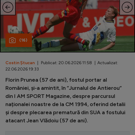
Special
Diverse
Inedit
(16)
Clasamente
Costin Ștucan
| Publicat: 20.06.2026 11:58 | Actualizat:
22.06.2026 19:33
Champions League
Florin Prunea (57 de ani), fostul portar al
României, și-a amintit, în ”Jurnalul de Antierou”
Europa League
din I AM SPORT Magazine, despre parcursul
Conference League
naționalei noastre de la CM 1994, oferind detalii
CM 2026
și despre plecarea prematură din SUA a fostului
atacant Jean Vlădoiu (57 de ani).
Premier League
LaLiga