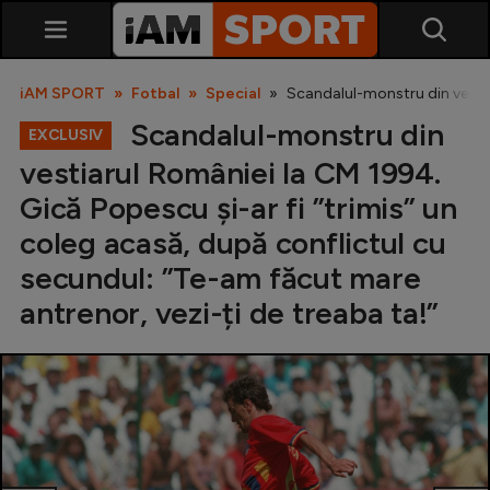
iAM SPORT
Fotbal
Special
Scandalul-monstru din vestiar
Scandalul-monstru din
EXCLUSIV
vestiarul României la CM 1994.
Gică Popescu și-ar fi ”trimis” un
coleg acasă, după conflictul cu
secundul: ”Te-am făcut mare
SuperLiga
antrenor, vezi-ți de treaba ta!”
Liga 2
Cupa României
Echipa Națională
U21
Fotbal feminin