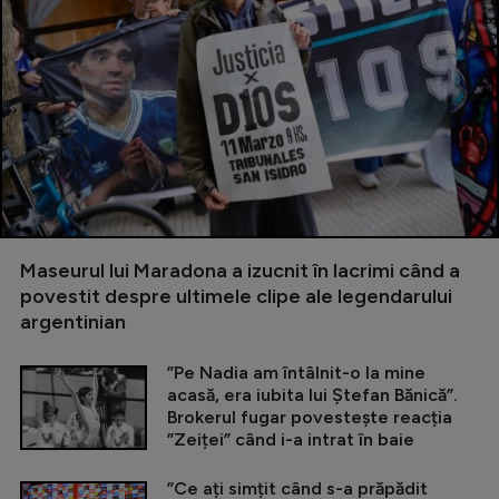
Maseurul lui Maradona a izucnit în lacrimi când a
povestit despre ultimele clipe ale legendarului
argentinian
”Pe Nadia am întâlnit-o la mine
acasă, era iubita lui Ștefan Bănică”.
Brokerul fugar povestește reacția
”Zeiței” când i-a intrat în baie
”Ce ați simțit când s-a prăpădit