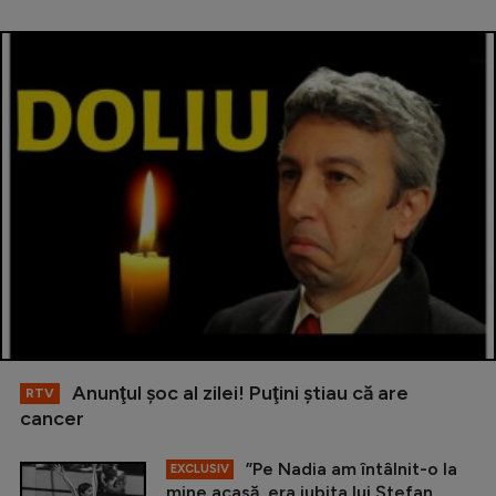
Anunţul şoc al zilei! Puţini ştiau că are
RTV
cancer
”Pe Nadia am întâlnit-o la
EXCLUSIV
mine acasă, era iubita lui Ștefan