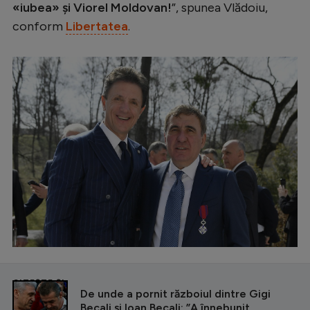
«iubea» și Viorel Moldovan!
”, spunea Vlădoiu,
conform
Libertatea
.
CITEȘTE ȘI
De unde a pornit războiul dintre Gigi
Becali și Ioan Becali: ”A înnebunit