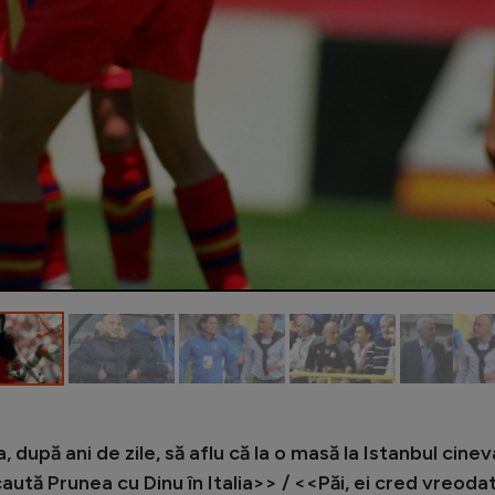
 după ani de zile, să aflu că la o masă la Istanbul cinev
aută Prunea cu Dinu în Italia>> / <<Păi, ei cred vreoda