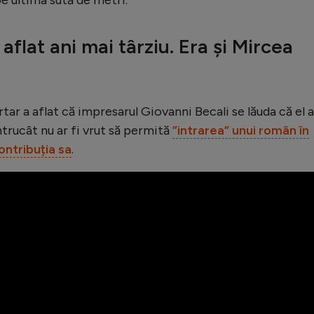
aflat ani mai târziu. Era și Mircea
tar a aflat că impresarul Giovanni Becali se lăuda că el a
întrucât nu ar fi vrut să permită
”intrarea” unui român în
ontribuția sa
.