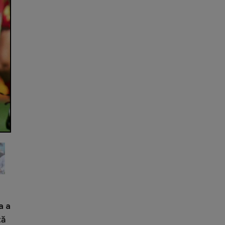
a a
tă