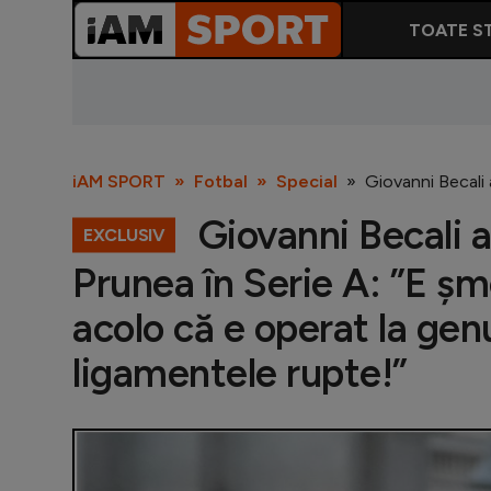
TOATE ST
iAM SPORT
Fotbal
Special
Giovanni Becali 
Giovanni Becali ar
EXCLUSIV
Prunea în Serie A: ”E șm
acolo că e operat la gen
ligamentele rupte!”