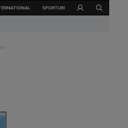
TERNATIONAL
SPORTURI
m trimis hârtie acolo că e operat la genunchiul drept, că a avut 