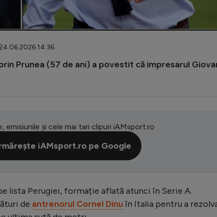
 24.06.2026 14:36
lorin Prunea (57 de ani) a povestit că impresarul Giova
e, emisiunile și cele mai tari clipuri iAMsport.ro
rmărește iAMsport.ro pe Google
pe lista Perugiei, formație aflată atunci în Serie A.
lături de
antrenorul Cornel Dinu
în Italia pentru a rezolv
e ultima sută de metri.