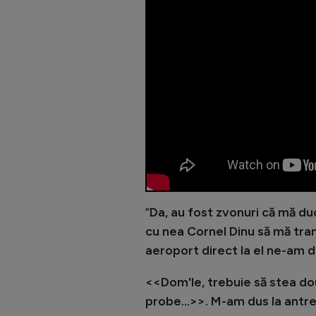
”
Da, au fost zvonuri că mă du
cu nea Cornel Dinu să mă tra
aeroport direct la el ne-am d
<<Dom'le, trebuie să stea două
probe...>>. M-am dus la antre