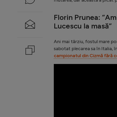
Florin Prunea: ”Am 
Lucescu la masă”
Ani mai târziu, fostul mare por
sabotat plecarea sa în Italia, 
campionatul din Cizmă fără c