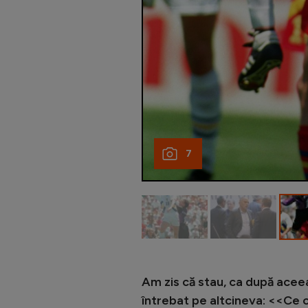
7
Am zis că stau, ca după aceea,
întrebat pe altcineva: <<Ce c