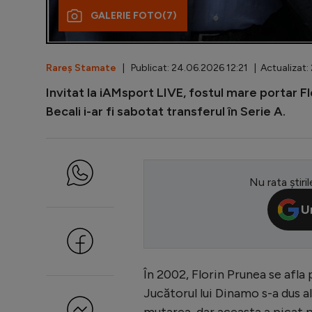
GALERIE FOTO
(7)
Rareș Stamate
| Publicat: 24.06.2026 12:21 | Actualizat:
Invitat la iAMsport LIVE, fostul mare portar F
Becali i-ar fi sabotat transferul în Serie A.
Nu rata știril
U
În 2002, Florin Prunea se afla 
Jucătorul lui Dinamo s-a dus a
mutarea, dar aceasta a picat p