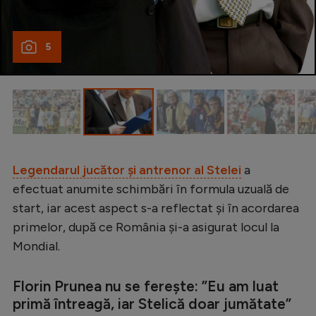
Intră în cont
Creează cont
5
Legendarul jucător și antrenor al Stelei
a
efectuat anumite schimbări în formula uzuală de
start, iar acest aspect s-a reflectat și în acordarea
primelor, după ce România și-a asigurat locul la
Mondial.
Florin Prunea nu se ferește: ”Eu am luat
primă întreagă, iar Stelică doar jumătate”