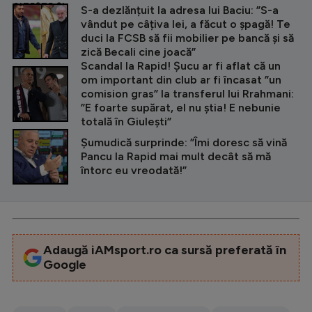
CITEȘTE ȘI
S-a dezlănțuit la adresa lui Baciu: ”S-a
vândut pe câțiva lei, a făcut o șpagă! Te
duci la FCSB să fii mobilier pe bancă și să
zică Becali cine joacă”
Scandal la Rapid! Șucu ar fi aflat că un
om important din club ar fi încasat ”un
comision gras” la transferul lui Rrahmani:
”E foarte supărat, el nu știa! E nebunie
totală în Giulești”
Șumudică surprinde: ”Îmi doresc să vină
Pancu la Rapid mai mult decât să mă
întorc eu vreodată!”
Adaugă iAMsport.ro ca sursă preferată în
Google