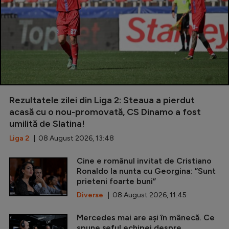
Rezultatele zilei din Liga 2: Steaua a pierdut
acasă cu o nou-promovată, CS Dinamo a fost
umilită de Slatina!
Liga 2
| 08 August 2026, 13:48
Cine e românul invitat de Cristiano
Ronaldo la nunta cu Georgina: ”Sunt
prieteni foarte buni”
Diverse
| 08 August 2026, 11:45
Mercedes mai are ași în mânecă. Ce
spune șeful echipei despre