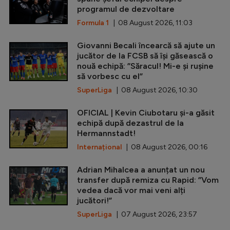
programul de dezvoltare
Formula 1
| 08 August 2026, 11:03
Giovanni Becali încearcă să ajute un
jucător de la FCSB să își găsească o
nouă echipă: ”Săracul! Mi-e și rușine
să vorbesc cu el”
SuperLiga
| 08 August 2026, 10:30
OFICIAL | Kevin Ciubotaru și-a găsit
echipă după dezastrul de la
Hermannstadt!
Internațional
| 08 August 2026, 00:16
Adrian Mihalcea a anunțat un nou
transfer după remiza cu Rapid: ”Vom
vedea dacă vor mai veni alți
jucători!”
SuperLiga
| 07 August 2026, 23:57