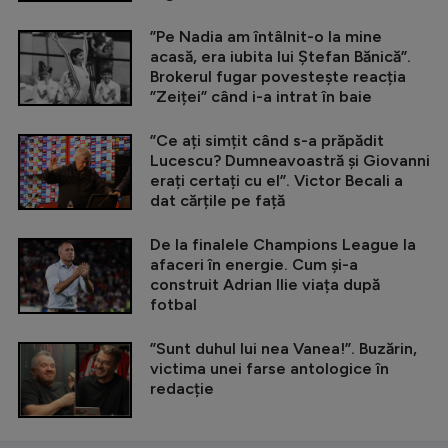
”Pe Nadia am întâlnit-o la mine
acasă, era iubita lui Ștefan Bănică”.
Brokerul fugar povestește reacția
”Zeiței” când i-a intrat în baie
”Ce ați simțit când s-a prăpădit
Lucescu? Dumneavoastră și Giovanni
erați certați cu el”. Victor Becali a
dat cărțile pe față
De la finalele Champions League la
afaceri în energie. Cum și-a
construit Adrian Ilie viața după
fotbal
”Sunt duhul lui nea Vanea!”. Buzărin,
victima unei farse antologice în
redacție