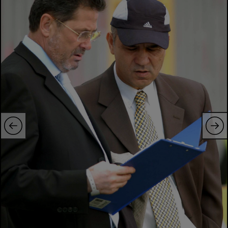
Natație
Formula 1
Gimnastică
Auto
Rugby
Ciclism
Alte sporturi
JO 2024
JO 2026