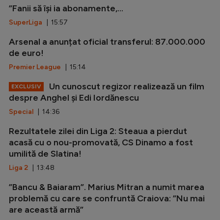
”Fanii să își ia abonamente,...
SuperLiga
| 15:57
Arsenal a anunțat oficial transferul: 87.000.000
de euro!
Premier League
| 15:14
Un cunoscut regizor realizează un film
EXCLUSIV
despre Anghel și Edi Iordănescu
Special
| 14:36
Rezultatele zilei din Liga 2: Steaua a pierdut
acasă cu o nou-promovată, CS Dinamo a fost
umilită de Slatina!
Liga 2
| 13:48
”Bancu & Baiaram”. Marius Mitran a numit marea
problemă cu care se confruntă Craiova: ”Nu mai
are această armă”