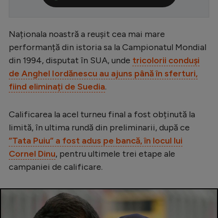
Serie A
Bundesliga
Naționala noastră a reușit cea mai mare
performanță din istoria sa la Campionatul Mondial
Ligue 1
din 1994, disputat în SUA, unde
tricolorii conduși
Campionate
de Anghel Iordănescu au ajuns până în sferturi,
Starurile fotbalului
fiind eliminați de Suedia
.
EURO 2024
Calificarea la acel turneu final a fost obținută la
Stranieri
limită, în ultima rundă din preliminarii, după ce
Clasamente
”Tata Puiu” a fost adus pe bancă, în locul lui
Cornel Dinu
, pentru ultimele trei etape ale
campaniei de calificare.
Tenis
Handbal