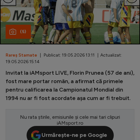
Special
Diverse
(5)
Inedit
Clasamente
Rareș Stamate
| Publicat: 19.05.2026 13:11 | Actualizat:
19.05.2026 15:14
Invitat la iAMsport LIVE, Florin Prunea (57 de ani),
Champions League
fost mare portar român, a afirmat că primele
pentru calificarea la Campionatul Mondial din
Europa League
1994 nu ar fi fost acordate așa cum ar fi trebuit.
Conference League
CM 2026
Nu rata știrile, emisiunile și cele mai tari clipuri
iAMsport.ro
Premier League
Urmărește-ne pe Google
LaLiga