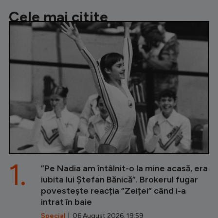
Cele mai citite
1.
”Pe Nadia am întâlnit-o la mine acasă, era
iubita lui Ștefan Bănică”. Brokerul fugar
povestește reacția ”Zeiței” când i-a
intrat în baie
Special
| 06 August 2026, 19:59