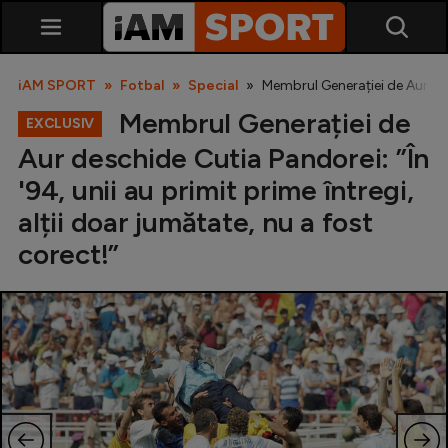
iAM SPORT
Fotbal
Special
Membrul Generației de Aur desc
Membrul Generației de
EXCLUSIV
Aur deschide Cutia Pandorei: ”În
'94, unii au primit prime întregi,
alții doar jumătate, nu a fost
corect!”
SuperLiga
Liga 2
Cupa României
Echipa Națională
U21
Fotbal feminin